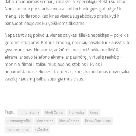
dabar naudojamas scenarijų analizei ar specialiųjų efektų kūrimui.
Nors kai kurie puristai baiminasi, kad technologijos gali užgožti
meną, istorija rodo, kad kinas visada sugebėdavo prisitaikyti ir
panaudoti naujoves kūrybiškiems tikslams.
Nepaisant visų pokyčių, vienas dalykas išlieka nepakitęs – poreikis
geroms istorijoms. Kol bus žmonių, norinčių pasakoti ir klausytis, tol
gyvuos ir kinas. Nesvarbu, ar žiūrėsime jį milžiniškame IMAX
ekrane, ar savo telefono ekrane, ar pasinėrę į virtualią realybę –
meniniai filmai ir toliau mus jaudins, stebins ir kvies į
nepamirštamas keliones. Tai menas, kuris, kalbėdamas universalia
vaizdų ir jausmų kalba, sujungia mus visus.
Tags:
filmų istorija
filmų žanrai
Holivudas
kinas
kinematografija
kino ateitis
kino kūrimas
lietuviškas kinas
meniniai filmai
režisūra