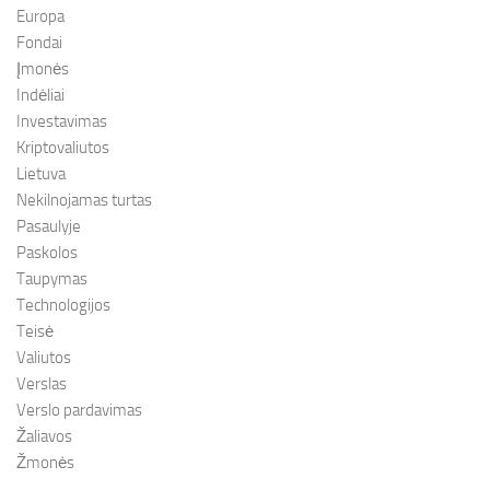
Europa
Fondai
Įmonės
Indėliai
Investavimas
Kriptovaliutos
Lietuva
Nekilnojamas turtas
Pasaulyje
Paskolos
Taupymas
Technologijos
Teisė
Valiutos
Verslas
Verslo pardavimas
Žaliavos
Žmonės