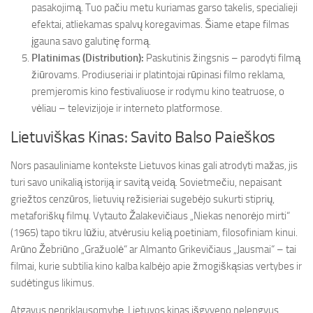
pasakojimą. Tuo pačiu metu kuriamas garso takelis, specialieji
efektai, atliekamas spalvų koregavimas. Šiame etape filmas
įgauna savo galutinę formą.
Platinimas (Distribution):
Paskutinis žingsnis – parodyti filmą
žiūrovams. Prodiuseriai ir platintojai rūpinasi filmo reklama,
premjeromis kino festivaliuose ir rodymu kino teatruose, o
vėliau – televizijoje ir interneto platformose.
Lietuviškas Kinas: Savito Balso Paieškos
Nors pasauliniame kontekste Lietuvos kinas gali atrodyti mažas, jis
turi savo unikalią istoriją ir savitą veidą. Sovietmečiu, nepaisant
griežtos cenzūros, lietuvių režisieriai sugebėjo sukurti stiprių,
metaforiškų filmų. Vytauto Žalakevičiaus „Niekas nenorėjo mirti“
(1965) tapo tikru lūžiu, atvėrusiu kelią poetiniam, filosofiniam kinui.
Arūno Žebriūno „Gražuolė“ ar Almanto Grikevičiaus „Jausmai“ – tai
filmai, kurie subtilia kino kalba kalbėjo apie žmogiškąsias vertybes ir
sudėtingus likimus.
Atgavus nepriklausomybę, Lietuvos kinas išgyveno nelengvus