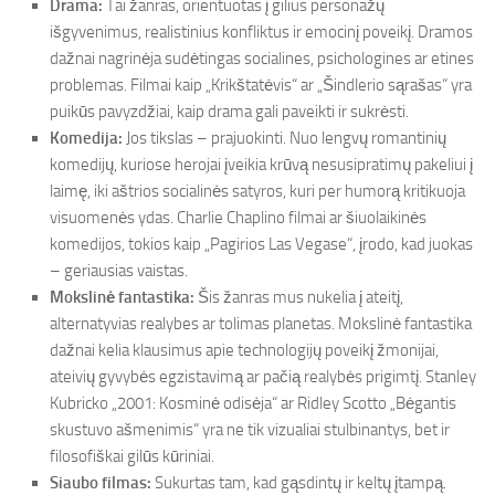
Drama:
Tai žanras, orientuotas į gilius personažų
išgyvenimus, realistinius konfliktus ir emocinį poveikį. Dramos
dažnai nagrinėja sudėtingas socialines, psichologines ar etines
problemas. Filmai kaip „Krikštatėvis“ ar „Šindlerio sąrašas“ yra
puikūs pavyzdžiai, kaip drama gali paveikti ir sukrėsti.
Komedija:
Jos tikslas – prajuokinti. Nuo lengvų romantinių
komedijų, kuriose herojai įveikia krūvą nesusipratimų pakeliui į
laimę, iki aštrios socialinės satyros, kuri per humorą kritikuoja
visuomenės ydas. Charlie Chaplino filmai ar šiuolaikinės
komedijos, tokios kaip „Pagirios Las Vegase“, įrodo, kad juokas
– geriausias vaistas.
Mokslinė fantastika:
Šis žanras mus nukelia į ateitį,
alternatyvias realybes ar tolimas planetas. Mokslinė fantastika
dažnai kelia klausimus apie technologijų poveikį žmonijai,
ateivių gyvybės egzistavimą ar pačią realybės prigimtį. Stanley
Kubricko „2001: Kosminė odisėja“ ar Ridley Scotto „Bėgantis
skustuvo ašmenimis“ yra ne tik vizualiai stulbinantys, bet ir
filosofiškai gilūs kūriniai.
Siaubo filmas:
Sukurtas tam, kad gąsdintų ir keltų įtampą.