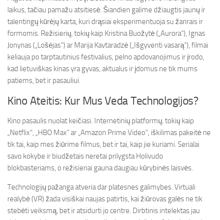
laikus, tačiau pamažu atsitiesė. Šiandien galime džiaugtis jaunų ir
talentingų kūrėjų karta, kuri drąsiai eksperimentuoja su žanrais ir
formomis. Režisierių, tokių kaip Kristina Buožytė („Aurora“), Ignas
Jonynas („Lošėjas“) ar Marija Kavtaradzė („Išgyventi vasarą“), filmai
keliauja po tarptautinius festivalius, pelno apdovanojimus ir įrodo,
kad lietuviškas kinas yra gyvas, aktualus ir įdomus ne tik mums
patiems, bet ir pasauliui.
Kino Ateitis: Kur Mus Veda Technologijos?
Kino pasaulis nuolat keičiasi. Internetinių platformų, tokių kaip
„Netflix“, „HBO Max“ ar „Amazon Prime Video“, iškilimas pakeitė ne
tik tai, kaip mes žiūrime filmus, bet ir tai, kaip jie kuriami. Serialai
savo kokybe ir biudžetais neretai prilygsta Holivudo
blokbasteriams, o režisieriai gauna daugiau kūrybinės laisvės.
Technologijų pažanga atveria dar platesnes galimybes. Virtuali
realybė (VR) žada visiškai naujas patirtis, kai žiūrovas galės ne tik
stebėti veiksmą, bet ir atsidurti jo centre. Dirbtinis intelektas jau