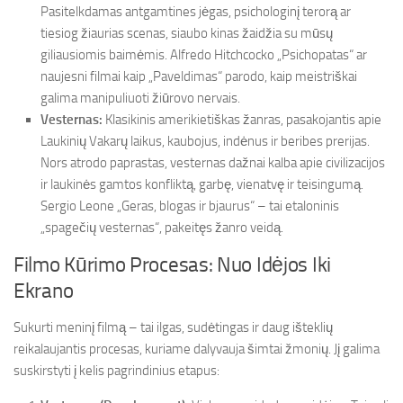
Pasitelkdamas antgamtines jėgas, psichologinį terorą ar
tiesiog žiaurias scenas, siaubo kinas žaidžia su mūsų
giliausiomis baimėmis. Alfredo Hitchcocko „Psichopatas“ ar
naujesni filmai kaip „Paveldimas“ parodo, kaip meistriškai
galima manipuliuoti žiūrovo nervais.
Vesternas:
Klasikinis amerikietiškas žanras, pasakojantis apie
Laukinių Vakarų laikus, kaubojus, indėnus ir beribes prerijas.
Nors atrodo paprastas, vesternas dažnai kalba apie civilizacijos
ir laukinės gamtos konfliktą, garbę, vienatvę ir teisingumą.
Sergio Leone „Geras, blogas ir bjaurus“ – tai etaloninis
„spagečių vesternas“, pakeitęs žanro veidą.
Filmo Kūrimo Procesas: Nuo Idėjos Iki
Ekrano
Sukurti meninį filmą – tai ilgas, sudėtingas ir daug išteklių
reikalaujantis procesas, kuriame dalyvauja šimtai žmonių. Jį galima
suskirstyti į kelis pagrindinius etapus: