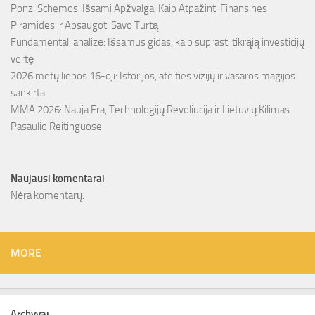
Ponzi Schemos: Išsami Apžvalga, Kaip Atpažinti Finansines
Piramides ir Apsaugoti Savo Turtą
Fundamentali analizė: Išsamus gidas, kaip suprasti tikrąją investicijų
vertę
2026 metų liepos 16-oji: Istorijos, ateities vizijų ir vasaros magijos
sankirta
MMA 2026: Nauja Era, Technologijų Revoliucija ir Lietuvių Kilimas
Pasaulio Reitinguose
Naujausi komentarai
Nėra komentarų.
MORE
Archyvai