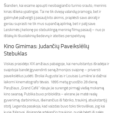
Šiandien, kai esame apsupti nesibaigiančio turinio srauto, meninis
kinas išlieka ypatingas. Tai ne tik dviejų valandų pramoga, bet ir
galimybė pažvelgti į pasaulį kito akimis, praplėsti savo akiratį ir
geriau suprasti ne tik mus supančią aplinką, bet ir patį save.
Leiskimės į kelionę po stebuklingą meninių filmų pasaulį – nuo jo
ištakų iki šiuolaikinių šedevrų ir ateities perspektyvų.
Kino Gimimas: Judančių Paveikslėlių
Stebuklas
Viskas prasidėjo XIX amžiaus pabaigoje, kai nenuilstantys išradėjai ir
svajotojai bandė įgyvendinti seną žmonijos svajonę – priversti
paveikslėlius judėti. Broliai Auguste’as ir Louisas Lumière’ai dažnai
laikomi kinematografo tėvais. 1895 metų gruodžio 28 dieną
Paryžiaus „Grand Café“ rūsyje jie surengė pirmąjį viešą mokamą
kino seansą. Publika buvo priblokšta – ekrane jie matė realų
gyvenimą: darbininkus, išeinančius iš fabriko, traukinį, atvykstantį į
stotį. Legenda pasakoja, kad vaizdas buvo toks tikroviškas, jog kai
kurie žiūrovai, išsigandę artėjančio traukinio, puolė bėgti iš salės.