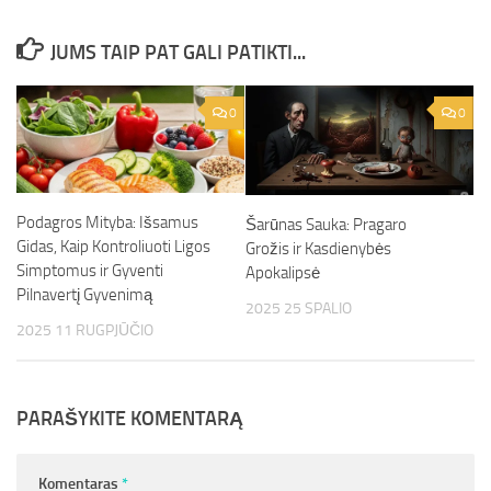
JUMS TAIP PAT GALI PATIKTI...
0
0
Podagros Mityba: Išsamus
Šarūnas Sauka: Pragaro
Gidas, Kaip Kontroliuoti Ligos
Grožis ir Kasdienybės
Simptomus ir Gyventi
Apokalipsė
Pilnavertį Gyvenimą
2025 25 SPALIO
2025 11 RUGPJŪČIO
PARAŠYKITE KOMENTARĄ
Komentaras
*