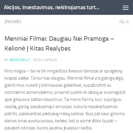
Akcijos, Investavimas, nekilnojamas turtas, kriptovaliutos - Besociai.lt
Skip to content
ŽMONĖS
0
Meniniai Filmai: Daugiau Nei Pramoga –
Kelionė Į Kitas Realybes
BY
BESOCIAI.LT
·
2025 4 SPALIO
Kino magija – tai ne tik mirgančios šviesos tamsoje ar spragėsių
kvapas salėje. Tai kur kas daugiau. Meniniai filmai yra galinga jėga,
galinti mus nukelti į tolimiausias galaktikas, supažindinti su
istorinėmis asmenybėmis, priversti juoktis iki ašarų ar susimąstyti
apie giliausius būties klausimus. Tai meno forma, kuri, sujungusi
vaizdą, garsą, pasakojimą ir emocijas, sukuria nepakartojamas
patirtis, paliekančias pėdsaką mūsų sielose. Nuo pat savo gimimo
dienos kinas evoliucionavo, keitėsi, bet jo esmė išliko ta pati –
pasakoti istorijas, kurios jaudina, įkvepia ir keičia.