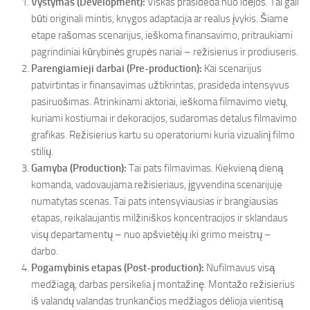
Vystymas (Development):
Viskas prasideda nuo idėjos. Tai gali
būti originali mintis, knygos adaptacija ar realus įvykis. Šiame
etape rašomas scenarijus, ieškoma finansavimo, pritraukiami
pagrindiniai kūrybinės grupės nariai – režisierius ir prodiuseris.
Parengiamieji darbai (Pre-production):
Kai scenarijus
patvirtintas ir finansavimas užtikrintas, prasideda intensyvus
pasiruošimas. Atrinkinami aktoriai, ieškoma filmavimo vietų,
kuriami kostiumai ir dekoracijos, sudaromas detalus filmavimo
grafikas. Režisierius kartu su operatoriumi kuria vizualinį filmo
stilių.
Gamyba (Production):
Tai pats filmavimas. Kiekvieną dieną
komanda, vadovaujama režisieriaus, įgyvendina scenarijuje
numatytas scenas. Tai pats intensyviausias ir brangiausias
etapas, reikalaujantis milžiniškos koncentracijos ir sklandaus
visų departamentų – nuo apšvietėjų iki grimo meistrų –
darbo.
Pogamybinis etapas (Post-production):
Nufilmavus visą
medžiagą, darbas persikelia į montažinę. Montažo režisierius
iš valandų valandas trunkančios medžiagos dėlioja vientisą