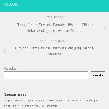
FOLLOW:
KITAS ĮRAŠAS
Filmai, Kuriuos Privalote Pamatyti: Išsamus Gidas ir
Rekomendacijos Kiekvienam Skoniui
ANKSTESNIS ĮRAŠAS
Luminor Būsto Paskola: Išsamus Gidas Jūsų Svajonių
Namams
Paieška
Paieška
Naujausi įrašai
Kaip apsaugoti pinigus nuo nuvertėjimo? Geriausios investicijos
apsaugai nuo infliacijos 2026 metais