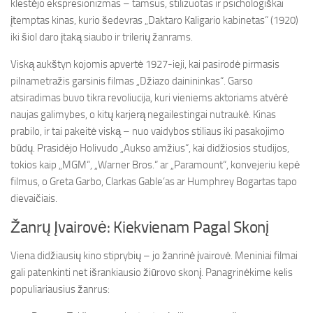
klestėjo ekspresionizmas – tamsus, stilizuotas ir psichologiškai
įtemptas kinas, kurio šedevras „Daktaro Kaligario kabinetas“ (1920)
iki šiol daro įtaką siaubo ir trilerių žanrams.
Viską aukštyn kojomis apvertė 1927-ieji, kai pasirodė pirmasis
pilnametražis garsinis filmas „Džiazo dainininkas“. Garso
atsiradimas buvo tikra revoliucija, kuri vieniems aktoriams atvėrė
naujas galimybes, o kitų karjerą negailestingai nutraukė. Kinas
prabilo, ir tai pakeitė viską – nuo vaidybos stiliaus iki pasakojimo
būdų. Prasidėjo Holivudo „Aukso amžius“, kai didžiosios studijos,
tokios kaip „MGM“, „Warner Bros.“ ar „Paramount“, konvejeriu kepė
filmus, o Greta Garbo, Clarkas Gable’as ar Humphrey Bogartas tapo
dievaičiais.
Žanrų Įvairovė: Kiekvienam Pagal Skonį
Viena didžiausių kino stiprybių – jo žanrinė įvairovė. Meniniai filmai
gali patenkinti net išrankiausio žiūrovo skonį. Panagrinėkime kelis
populiariausius žanrus: