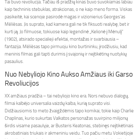
Tai buvo revoliucija. Tačiau iš pradžių kinas buvo suvokiamas labiau
kaip techninis stebuklas, atrakcionas, o ne kaip meno forma. Viskas
pasikeitė, kai scenoje pasirodė magas ir vizionierius Georges’as
Mélièsas. Jis suprato, kad kamera gali ne tik fiksuoti realybę, bet ir
kurti ją. Jo filmuose, tokiuose kaip legendinė „Kelionė į Mėnulį“
(1902), atsirado specialieji efektai, montažas ir svarbiausia –
fantazija. Mélièsas tapo pirmuoju kino burtininku, įrodžiusiu, kad
meninis filmas gali tapti durimis į svajonių ir neįtikėtinų nuotykių
pasaulius.
Nuo Nebyliojo Kino Aukso Amžiaus iki Garso
Revoliucijos
XX amžiaus pradžia – tai nebyliojo kino era. Nors nebuvo dialogų,
filmai kalbėjo universalia vaizdų kalba, kurią suprato visi.
Didžiausiomis to meto žvaigždėmis tapo komikai, tokie kaip Charlie
Chaplinas, kurio sukurtas Valkatos personažas suvirpino milijonų
širdis visame pasaulyje, ar Busteris Keatonas, stebinęs neįtikėtinais
akrobatiniais triukais ir akmeniniu veidu. Tuo pačiu metu Vokietijoje