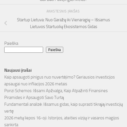
ANKSTESNIS ĮRAŠAS
Startup Lietuva: Nuo Garažų iki Vienaragių – Išsamus
Lietuvos Startuolių Ekosistemos Gidas
Paieška
Paieška
Naujausi įrašai
Kaip apsaugoti pinigus nuo nuvertėjimo? Geriausios investicijos
apsaugai nuo infliacijos 2026 metais
Ponzi Schemos: Išsami Apžvalga, Kaip Atpažinti Finansines
Piramides ir Apsaugoti Savo Turtą
Fundamentali analizė: Išsamus gidas, kaip suprasti tikrąją investicijų
vertę
2026 metų liepos 16-oji: Istorijos, ateities vizijų ir vasaros magijos
sankirta