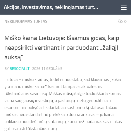
Akcijos, Investavimas, nekilnojamas turtas, kriptovaliutos - Besociai.lt
Skip to content
NEKILNOJAMAS TURTAS
0
Miško kaina Lietuvoje: Išsamus gidas, kaip
neapsirikti vertinant ir parduodant „žaliąjį
auksą“
BY
BESOCIAI.LT
·
2026 11 GEGUŽĖS
Lietuva – miškų kraštas, todėl nenuostabu, kad klausimas „kokia
yra mano miško kaina?“ kasmet tampa vis aktualesnis
tūkstančiams savininkų. Miškas mūsų šalyje tradiciškai laikomas
viena saugiausių investicijų, o pastarųjų metų geopolitiniai ir
ekonominiai pokyčiai tik dar labiau sustiprino šį statusą. Tačiau
miškas nėra standartinė prekė kaip duona ar kuras – jo kaina
priklauso nuo dešimčių kintamųjų, kurių nežinodamas savininkas
gali prarasti tūkstančius eurų.