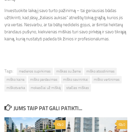
Investuokite laiką į savo turto pažinimą – tai geriausias būdas
užtikrinti, kad jūsų „žaliasis auksas“ atneštų tokią grąžą, kurios jis
yra vertas. Nesvarbu, ar tai būtų nedidelis gojus, ar šimtai hektarų
brandaus pušyno, kiekvienas miškas turi savo pirkėją ir savo tikrąją
kainą, kurią nustatyti padeda tik žinios ir profesionalumas.
Tags:
medienos supirkimas
miškas su žeme
miško atsodinimas
miško kaina
miško pardavimas
miško savininkai
miško vertinimas
miškotvarka
mokesčiai už mišką
stačias miškas
JUMS TAIP PAT GALI PATIKTI...
0
0