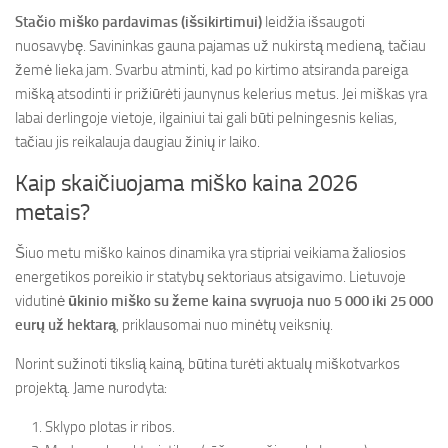
Stačio miško pardavimas (išsikirtimui)
leidžia išsaugoti
nuosavybę. Savininkas gauna pajamas už nukirstą medieną, tačiau
žemė lieka jam. Svarbu atminti, kad po kirtimo atsiranda pareiga
mišką atsodinti ir prižiūrėti jaunynus kelerius metus. Jei miškas yra
labai derlingoje vietoje, ilgainiui tai gali būti pelningesnis kelias,
tačiau jis reikalauja daugiau žinių ir laiko.
Kaip skaičiuojama miško kaina 2026
metais?
Šiuo metu miško kainos dinamika yra stipriai veikiama žaliosios
energetikos poreikio ir statybų sektoriaus atsigavimo. Lietuvoje
vidutinė
ūkinio miško su žeme kaina svyruoja nuo 5 000 iki 25 000
eurų už hektarą
, priklausomai nuo minėtų veiksnių.
Norint sužinoti tikslią kainą, būtina turėti aktualų miškotvarkos
projektą. Jame nurodyta:
Sklypo plotas ir ribos.