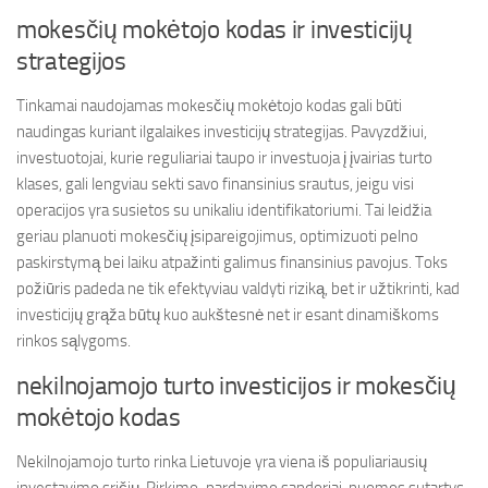
mokesčių mokėtojo kodas ir investicijų
strategijos
Tinkamai naudojamas mokesčių mokėtojo kodas gali būti
naudingas kuriant ilgalaikes investicijų strategijas. Pavyzdžiui,
investuotojai, kurie reguliariai taupo ir investuoja į įvairias turto
klases, gali lengviau sekti savo finansinius srautus, jeigu visi
operacijos yra susietos su unikaliu identifikatoriumi. Tai leidžia
geriau planuoti mokesčių įsipareigojimus, optimizuoti pelno
paskirstymą bei laiku atpažinti galimus finansinius pavojus. Toks
požiūris padeda ne tik efektyviau valdyti riziką, bet ir užtikrinti, kad
investicijų grąža būtų kuo aukštesnė net ir esant dinamiškoms
rinkos sąlygoms.
nekilnojamojo turto investicijos ir mokesčių
mokėtojo kodas
Nekilnojamojo turto rinka Lietuvoje yra viena iš populiariausių