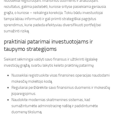
Nuosekliai registruojant finansinius duomenis ir analizuojant
rezultatus, galima pastebėti, kuriose srityse pasiekiama geriausia
grąža, o kuriose – reikalinga korekcija. Tokiu būdu investuotojai
tampa labiau informuoti ir gali priimti strategiškai pagrįstus
sprendimus, kurie padeda efektyviau diversifikuoti portfelį bei
sumažinti riziką.
praktiniai patarimai investuotojams ir
taupymo strategijoms
Siekiant sėkmingai valdyti savo finansus ir užtikrinti ilgalaikę
investicijų grąžą, svarbu laikytis keleto praktinių patarimų:
Nuosekliai registruokite visas finansines operacijas naudodami
mokesčių mokėtojo kodą.
Reguliariai peržiūrėkite savo finansinius duomenis ir mokesčių
įsipareigojimus.
Naudokite modernias skaitmenines sistemas, kad
sumažintumėte administracinę naštą ir padidintumėte
duomenų tikslumą.