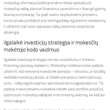
mokesčių informacija leidžia įmonėms tiksliai apskaičiuoti
mokesčių naštą, planuoti finansinius sprendimus ir išvengti galimų
teisinių komplikacijų. Tai ypač svarbu tarptautinėms įmonėms,
kurios privalo prisitaikyti prie skirtingų šalių reguliavimo reikalavimų
ir užtikrinti, kad visos operacijos būtų vykdomos skaidriai bei
atsakingai.
ilgalaikė investicijų strategija ir mokesčių
mokėtojo kodo vaidmuo
Ilgalaikė investicijų strategija remiasi nuoseklumu ir tinkamu
finansinių operacijų stebėjimu. Mokesčių mokėtojo kodas padeda
užtikrinti, kad kiekviena investicinė operacija – nesvarbu, ar tai būtų
nedidelė investicija į akcijas, ar didelė operacija su nekilnojamuoju
turtu – būtų registruojama ir apmokestinama pagal įstatymus. Tai
padeda investuotojams nuosekliai stebėti savo portfelio pokyčius,
optimizuoti mokesčių naštą bei imtis tinkamų veiksmų, kai keičiasi
rinkos sąlygos.