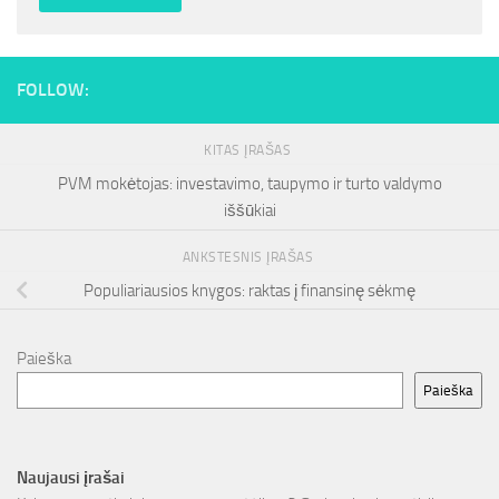
FOLLOW:
KITAS ĮRAŠAS
PVM mokėtojas: investavimo, taupymo ir turto valdymo
iššūkiai
ANKSTESNIS ĮRAŠAS
Populiariausios knygos: raktas į finansinę sėkmę
Paieška
Paieška
Naujausi įrašai