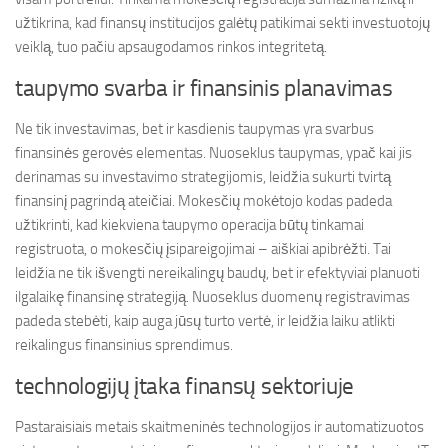
užtikrina, kad finansų institucijos galėtų patikimai sekti investuotojų
veiklą, tuo pačiu apsaugodamos rinkos integritetą.
taupymo svarba ir finansinis planavimas
Ne tik investavimas, bet ir kasdienis taupymas yra svarbus
finansinės gerovės elementas. Nuoseklus taupymas, ypač kai jis
derinamas su investavimo strategijomis, leidžia sukurti tvirtą
finansinį pagrindą ateičiai. Mokesčių mokėtojo kodas padeda
užtikrinti, kad kiekviena taupymo operacija būtų tinkamai
registruota, o mokesčių įsipareigojimai – aiškiai apibrėžti. Tai
leidžia ne tik išvengti nereikalingų baudų, bet ir efektyviai planuoti
ilgalaikę finansinę strategiją. Nuoseklus duomenų registravimas
padeda stebėti, kaip auga jūsų turto vertė, ir leidžia laiku atlikti
reikalingus finansinius sprendimus.
technologijų įtaka finansų sektoriuje
Pastaraisiais metais skaitmeninės technologijos ir automatizuotos