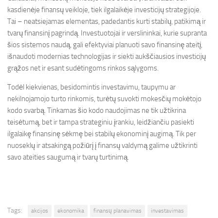
kasdienėje finansų veikloje, tiek ilgalaikėje investicijų strategijoje.
Tai – neatsiejamas elementas, padedantis kurti stabilų, patikimą ir
tvarų finansinį pagrindą. Investuotojai ir verslininkai, kurie supranta
šios sistemos naudą, gali efektyviai planuoti savo finansinę ateitį,
išnaudoti modernias technologijas ir siekti aukščiausios investicijų
grąžos net ir esant sudėtingoms rinkos sąlygoms.
Todėl kiekvienas, besidomintis investavimu, taupymu ar
nekilnojamojo turto rinkomis, turėtų suvokti mokesčių mokėtojo
kodo svarbą. Tinkamas šio kodo naudojimas ne tik užtikrina
teisėtumą, bet ir tampa strateginiu įrankiu, leidžiančiu pasiekti
ilgalaikę finansinę sėkmę bei stabilų ekonominį augimą. Tik per
nuoseklų ir atsakingą požiūrį į finansų valdymą galime užtikrinti
savo ateities saugumą ir tvarų turtinimą.
Tags:
akcijos
ekonomika
finansų planavimas
investavimas