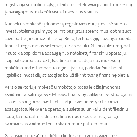
registracija yra būtina sąlyga, leidžianti efektyviai planuoti mokesčių
įsipareigojimus ir stebėti visus finansinius srautus.
Nuoseklus mokesčių duomenų registravimas ir jų analizė suteikia
investuotojams galimybę priimti pagrįstus sprendimus, optimizuoti
savo portfelį ir sumažinti riziką. Be to, technologijų pažanga padeda
tobulinti registracijos sistemas, kurios ne tik užtikrina tikslumą, bet
ir suteikia papildomą apsaugą nuo neteisėtų finansinių operacijų.
Taip pat svarbu pabrėžti, kad tinkamai naudojamas mokesčių
mokėtojo kodas tampa strateginiu įrankiu, padedančiu planuoti
ilgalaikes investicijų strategijas bei užtikrinti tvarią finansinę plėtrą.
Verslo sektoriuje mokesčių mokėtojo kodas leidžia įmonėms
skaidriai ir atsakingai vykdyti savo finansinę veiklą, o investuotojams
– jaustis saugiai bei pasitikėti, kad jų investicijos yra tinkamai
apsaugotos. Kiekviena operacija, susieta su unikaliu identifikaciniu
kodu, tampa dalimi didesnės finansinės ekosistemos, kurioje
svarbiausias vaidmuo tenka skaidrumui ir patikimumui.
Galiausiai, mokesčių mokėtojo kodo svarba yra akivaizdi tiek