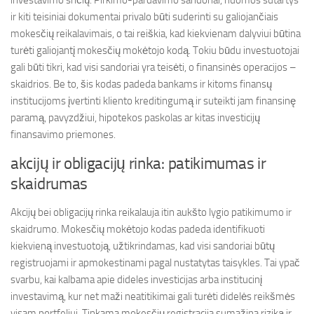
investavimo sričių. Pirkimo-pardavimo sandoriai, nuomos sutartys
ir kiti teisiniai dokumentai privalo būti suderinti su galiojančiais
mokesčių reikalavimais, o tai reiškia, kad kiekvienam dalyviui būtina
turėti galiojantį mokesčių mokėtojo kodą. Tokiu būdu investuotojai
gali būti tikri, kad visi sandoriai yra teisėti, o finansinės operacijos –
skaidrios. Be to, šis kodas padeda bankams ir kitoms finansų
institucijoms įvertinti kliento kreditingumą ir suteikti jam finansinę
paramą, pavyzdžiui, hipotekos paskolas ar kitas investicijų
finansavimo priemones.
akcijų ir obligacijų rinka: patikimumas ir
skaidrumas
Akcijų bei obligacijų rinka reikalauja itin aukšto lygio patikimumo ir
skaidrumo. Mokesčių mokėtojo kodas padeda identifikuoti
kiekvieną investuotoją, užtikrindamas, kad visi sandoriai būtų
registruojami ir apmokestinami pagal nustatytas taisykles. Tai ypač
svarbu, kai kalbama apie dideles investicijas arba institucinį
investavimą, kur net maži neatitikimai gali turėti didelės reikšmės
visam portfeliui. Tinkama mokesčių registracija sumažina riziką ir