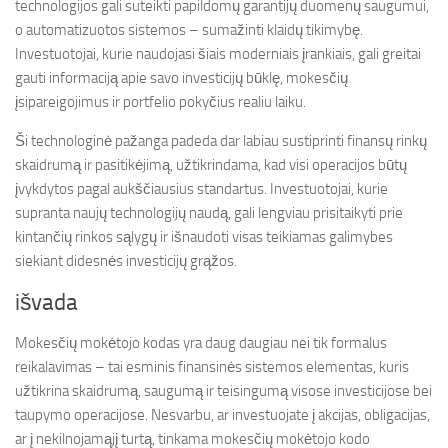
technologijos gali suteikti papildomų garantijų duomenų saugumui,
o automatizuotos sistemos – sumažinti klaidų tikimybę.
Investuotojai, kurie naudojasi šiais moderniais įrankiais, gali greitai
gauti informaciją apie savo investicijų būklę, mokesčių
įsipareigojimus ir portfelio pokyčius realiu laiku.
Ši technologinė pažanga padeda dar labiau sustiprinti finansų rinkų
skaidrumą ir pasitikėjimą, užtikrindama, kad visi operacijos būtų
įvykdytos pagal aukščiausius standartus. Investuotojai, kurie
supranta naujų technologijų naudą, gali lengviau prisitaikyti prie
kintančių rinkos sąlygų ir išnaudoti visas teikiamas galimybes
siekiant didesnės investicijų grąžos.
išvada
Mokesčių mokėtojo kodas yra daug daugiau nei tik formalus
reikalavimas – tai esminis finansinės sistemos elementas, kuris
užtikrina skaidrumą, saugumą ir teisingumą visose investicijose bei
taupymo operacijose. Nesvarbu, ar investuojate į akcijas, obligacijas,
ar į nekilnojamąjį turtą, tinkama mokesčių mokėtojo kodo