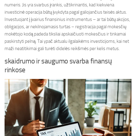
numeris. Jis yra svarbus įrankis, užtikrinantis, kad kiekviena
investicinė operacija būtų įvykdyta pagal galiojančius teisės aktus.
Investuojant į įvairius finansinius instrumentus – ar tai būtų akcijos,
obligacijos, ar nekilnojamasis turtas – registracija pagal mokesčių
mokėtojo kodą padeda tiksliai apskaičiuoti mokesčius ir tinkamai
paskirstyti pelną. Tai ypač aktualu ilgalaikėms investicijoms, kai net
maži neatitikimai gali turėti didelės reikšmės per kelis metus.
skaidrumo ir saugumo svarba finansų
rinkose