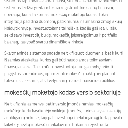
sistemos tapo neatsiejama finansų sektoriaus dalimi. Modernios IT
sistemos leidžia greitai ir tiksliai registruoti kiekvieną finansinę
operaciją, kuriai taikomas mokesčių mokėtojo kodas. Tokia
integracija padidina duomenų patikimumą ir sumažina žmogiškųjų
klaidų tikimybę. Investuotojams tai reiškia, kad jie gali realiu laiku
sekti savo investicijų būklę, mokesčių įsipareigojimus ir portfelio
balansą, kas ypač svarbu dinamiškoje rinkoje.
Skaitmeninės sistemos padeda ne tik fiksuoti duomenis, bet ir kurti
išsamias ataskaitas, kurios gali būti naudojamos tolimesniam
finansų analizei. Tokiu būdu investuotojai turi galimybę priimti
pagrįstus sprendimus, optimizuoti mokesčių naštą bei planuoti
tolesnius veiksmus, atsižvelgdami į realius finansinius rodiklius.
mokesčių mokėtojo kodas verslo sektoriuje
Ne tik fiziniai asmenys, bet ir verslo įmonės remiasi mokesčių
mokėtojo kodu kasdienėje veikloje. Įmonės, kurios dalyvauja akcijų
ar obligacijų rinkose, taip pat investuoja į nekilnojamąjį turtą, privalo
laikytis griežtų mokesčių reikalavimų. Tinkamai registruota