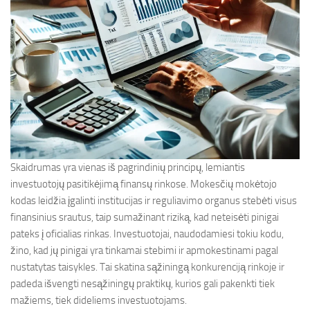
Skaidrumas yra vienas iš pagrindinių principų, lemiantis
investuotojų pasitikėjimą finansų rinkose. Mokesčių mokėtojo
kodas leidžia įgalinti institucijas ir reguliavimo organus stebėti visus
finansinius srautus, taip sumažinant riziką, kad neteisėti pinigai
pateks į oficialias rinkas. Investuotojai, naudodamiesi tokiu kodu,
žino, kad jų pinigai yra tinkamai stebimi ir apmokestinami pagal
nustatytas taisykles. Tai skatina sąžiningą konkurenciją rinkoje ir
padeda išvengti nesąžiningų praktikų, kurios gali pakenkti tiek
mažiems, tiek dideliems investuotojams.