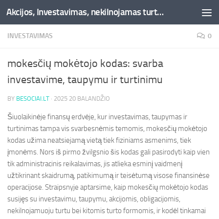
Akcijos, Investavimas, nekilnojamas turtas, kriptovaliutos - Besociai.lt
Skip to content
INVESTAVIMAS
0
mokesčių mokėtojo kodas: svarba
investavime, taupymu ir turtinimu
BY
BESOCIAI.LT
·
2025 20 BALANDŽIO
Šiuolaikinėje finansų erdvėje, kur investavimas, taupymas ir
turtinimas tampa vis svarbesnėmis temomis, mokesčių mokėtojo
kodas užima neatsiejamą vietą tiek fiziniams asmenims, tiek
įmonėms. Nors iš pirmo žvilgsnio šis kodas gali pasirodyti kaip vien
tik administracinis reikalavimas, jis atlieka esminį vaidmenį
užtikrinant skaidrumą, patikimumą ir teisėtumą visose finansinėse
operacijose. Straipsnyje aptarsime, kaip mokesčių mokėtojo kodas
susijęs su investavimu, taupymu, akcijomis, obligacijomis,
nekilnojamuoju turtu bei kitomis turto formomis, ir kodėl tinkamai