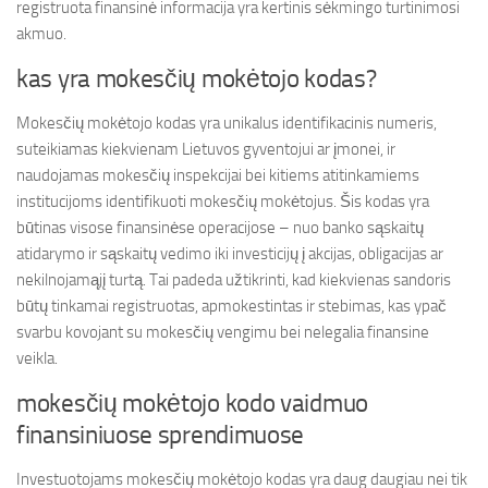
registruota finansinė informacija yra kertinis sėkmingo turtinimosi
akmuo.
kas yra mokesčių mokėtojo kodas?
Mokesčių mokėtojo kodas yra unikalus identifikacinis numeris,
suteikiamas kiekvienam Lietuvos gyventojui ar įmonei, ir
naudojamas mokesčių inspekcijai bei kitiems atitinkamiems
institucijoms identifikuoti mokesčių mokėtojus. Šis kodas yra
būtinas visose finansinėse operacijose – nuo banko sąskaitų
atidarymo ir sąskaitų vedimo iki investicijų į akcijas, obligacijas ar
nekilnojamąjį turtą. Tai padeda užtikrinti, kad kiekvienas sandoris
būtų tinkamai registruotas, apmokestintas ir stebimas, kas ypač
svarbu kovojant su mokesčių vengimu bei nelegalia finansine
veikla.
mokesčių mokėtojo kodo vaidmuo
finansiniuose sprendimuose
Investuotojams mokesčių mokėtojo kodas yra daug daugiau nei tik