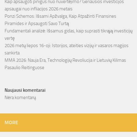
Kaip apsaugoti pinigus nuo nuvertėjimo? Geriausios investicijos
apsaugai nuo infliacijos 2026 metais
Ponzi Schemos: Išsami Apžvalga, Kaip Atpažinti Finansines
Piramides ir Apsaugoti Savo Turtą
Fundamentali analizė: Išsamus gidas, kaip suprasti tikrąją investicijų
vertę
2026 metų liepos 16-oji: Istorijos, ateities vizijų ir vasaros magijos
sankirta
MMA 2026: Nauja Era, Technologijų Revoliucija ir Lietuvių Kilimas
Pasaulio Reitinguose
Naujausi komentarai
Nėra komentarų.
MORE