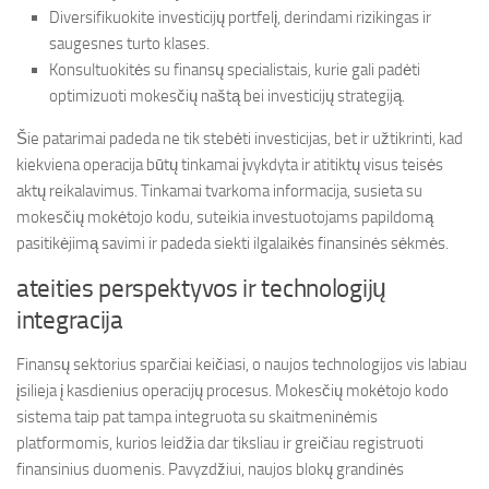
Diversifikuokite investicijų portfelį, derindami rizikingas ir
saugesnes turto klases.
Konsultuokitės su finansų specialistais, kurie gali padėti
optimizuoti mokesčių naštą bei investicijų strategiją.
Šie patarimai padeda ne tik stebėti investicijas, bet ir užtikrinti, kad
kiekviena operacija būtų tinkamai įvykdyta ir atitiktų visus teisės
aktų reikalavimus. Tinkamai tvarkoma informacija, susieta su
mokesčių mokėtojo kodu, suteikia investuotojams papildomą
pasitikėjimą savimi ir padeda siekti ilgalaikės finansinės sėkmės.
ateities perspektyvos ir technologijų
integracija
Finansų sektorius sparčiai keičiasi, o naujos technologijos vis labiau
įsilieja į kasdienius operacijų procesus. Mokesčių mokėtojo kodo
sistema taip pat tampa integruota su skaitmeninėmis
platformomis, kurios leidžia dar tiksliau ir greičiau registruoti
finansinius duomenis. Pavyzdžiui, naujos blokų grandinės