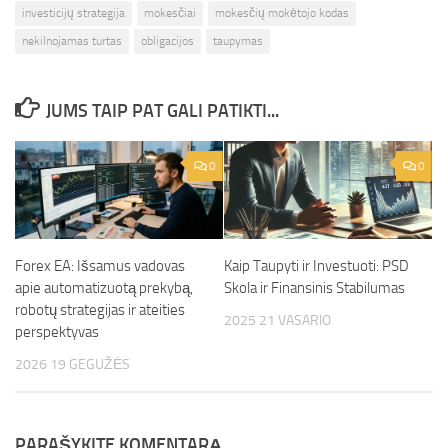
investicijų strategija
mokesčiai
mokesčių mokėtojo kodas
nekilnojamas turtas
obligacijos
taupymas
JUMS TAIP PAT GALI PATIKTI...
0
0
Forex EA: Išsamus vadovas
Kaip Taupyti ir Investuoti: PSD
apie automatizuotą prekybą,
Skola ir Finansinis Stabilumas
robotų strategijas ir ateities
2025 21 VASARIO
perspektyvas
2026 19 GEGUŽĖS
PARAŠYKITE KOMENTARĄ