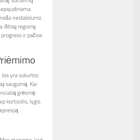
itą, socialinių
 nepajudinama
a įneša nestabilumo
a ištisų regionų
progreso ir pačios
 Priėmimo
Jos yra sukurtos
ūsų saugumą. Kai
encialią grėsmę.
 kortizolis, lygis.
epresiją.