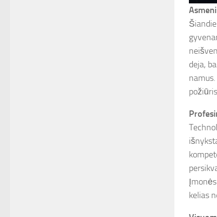
Asmeni
Šiandien
gyvenamo
neišveng
deja, b
namus. 
požiūris
Profesin
Technolo
išnykst
kompete
persikva
Įmonės r
kelias n