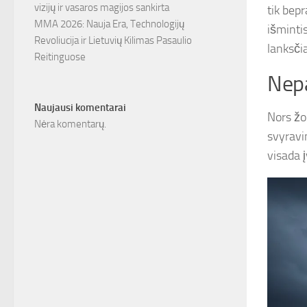
vizijų ir vasaros magijos sankirta
tik bepr
MMA 2026: Nauja Era, Technologijų
išmintis
Revoliucija ir Lietuvių Kilimas Pasaulio
lanksči
Reitinguose
Nep
Naujausi komentarai
Nors žo
Nėra komentarų.
svyravim
visada 