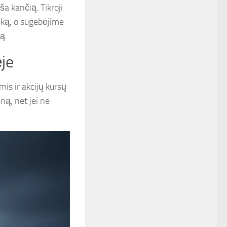
eša kančią. Tikroji
inką, o sugebėjime
ą.
je
is ir akcijų kursų
ną, net jei ne