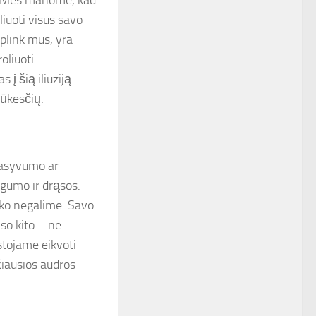
ja. Mes manome, kad
iuoti visus savo
aplink mus, yra
oliuoti
į šią iliuziją
lūkesčių.
pasyvumo ar
ngumo ir drąsos.
, ko negalime. Savo
so kito – ne.
stojame eikvoti
žiausios audros