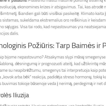
nė ir pasaulis:
Platesniu mastu matome politinių sistemų ka
voliuciją, ekonomines krizes ir atsigavimus. Tai, kas atrodė
šimtmetį, šiandien gali būti visiškai pasikeitę. Klimato kait
s sistemas, sukeldama ekstremalius oro reiškinius ir keisdam
o sąlygas. Visa tai rodo, kad nepastovumas yra neatsiejama 
cijos dalis.
hologinis Požiūris: Tarp Baimės ir
aip bijome nepastovumo? Atsakymas slypi mūsų smegenyse. 
 šablonų, dėsningumų ir prognozuoti ateitį, kad užtikrintų m
iame su neapibrėžtumu, smegenys tai interpretuoja kaip pot
a „kovok arba bėk“ reakcija, padidėja streso hormonų, tokių kaip
kis buvimas tokioje būsenoje veda į nerimą, perdegimą ir net d
olės Iliuzija