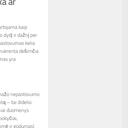
a ar
vartojama kaip
o dydį ir dažnį per
epastovumas kelia
ą nukrenta dešimčia
umas yra
ai mažo nepastovumo
tą – tai didelio
niai duomenys
pokyčiai,
aimė ir godumas).