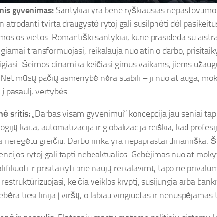
nis gyvenimas:
Santykiai yra bene ryškiausias nepastovumo
 atrodanti tvirta draugystė rytoj gali susilpnėti dėl pasikeitu
sios vietos. Romantiški santykiai, kurie prasideda su aistra i
iamai transformuojasi, reikalauja nuolatinio darbo, prisitaiky
aigiasi. Šeimos dinamika keičiasi gimus vaikams, jiems užaugu
Net mūsų pačių asmenybė nėra stabili – ji nuolat auga, moko
 į pasaulį, vertybės.
ė sritis:
„Darbas visam gyvenimui“ koncepcija jau seniai tapo 
gijų kaita, automatizacija ir globalizacija reiškia, kad profesi
a neregėtu greičiu. Darbo rinka yra nepaprastai dinamiška. 
ncijos rytoj gali tapti nebeaktualios. Gebėjimas nuolat mokyt
lifikuoti ir prisitaikyti prie naujų reikalavimų tapo ne privalu
estruktūrizuojasi, keičia veiklos kryptį, susijungia arba bank
ebėra tiesi linija į viršų, o labiau vingiuotas ir nenuspėjamas 