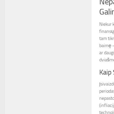
Nepa
Gal
Niekur 
finansų 
tam tik
baimę –
ar daug
dviašmen
Kaip
Įsivaiz
periodas
nepasto
(infliac
technol