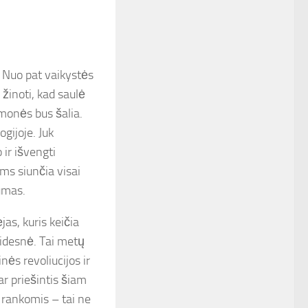
 Nuo pat vaikystės
inoti, kad saulė
žmonės bus šalia.
ogijoje. Juk
ir išvengti
ms siunčia visai
umas.
as, kuris keičia
didesnė. Tai metų
nės revoliucijos ir
r priešintis šiam
 rankomis – tai ne