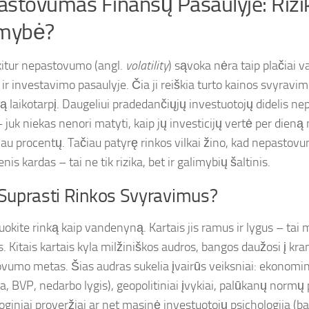
stovumas Finansų Pasaulyje: Rizik
imybė?
kitur nepastovumo (angl.
volatility
) sąvoka nėra taip plačiai 
ir investavimo pasaulyje. Čia ji reiškia turto kainos svyravim
rą laikotarpį. Daugeliui pradedančiųjų investuotojų didelis n
 juk niekas nenori matyti, kaip jų investicijų vertė per dien
iau procentų. Tačiau patyrę rinkos vilkai žino, kad nepastov
is kardas – tai ne tik rizika, bet ir galimybių šaltinis.
 Suprasti Rinkos Svyravimus?
duokite rinką kaip vandenyną. Kartais jis ramus ir lygus – t
. Kitais kartais kyla milžiniškos audros, bangos daužosi į kran
vumo metas. Šias audras sukelia įvairūs veiksniai: ekonomi
ija, BVP, nedarbo lygis), geopolitiniai įvykiai, palūkanų normų 
oginiai proveržiai ar net masinė investuotojų psichologija (b