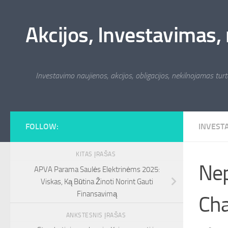
Skip to content
Akcijos, Investavimas, 
Investavimo naujienos, akcijos, obligacijos, nekilnojamas turta
FOLLOW:
INVEST
KITAS ĮRAŠAS
Nep
APVA Parama Saulės Elektrinėms 2025:
Viskas, Ką Būtina Žinoti Norint Gauti
Finansavimą
Cha
ANKSTESNIS ĮRAŠAS