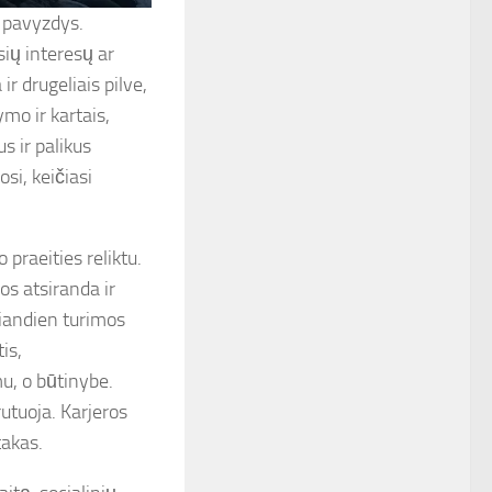
 pavyzdys.
sių interesų ar
r drugeliais pilve,
mo ir kartais,
s ir palikus
si, keičiasi
praeities reliktu.
jos atsiranda ir
Šiandien turimos
is,
mu, o būtinybe.
rutuoja. Karjeros
takas.