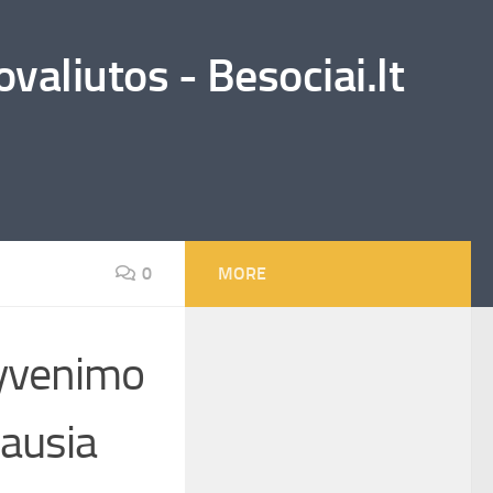
valiutos - Besociai.lt
0
MORE
Gyvenimo
iausia