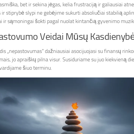
asmiška, bet ir sekina jėgas, kelia frustraciją ir galiausiai atn
 ir stiprybė slypi ne gebėjime sukurti absoliučiai stabilią apl
ai ir sąmoningai šokti pagal nuolat kintančią gyvenimo muzik
astovumo Veidai Mūsų Kasdienybė
dis „nepastovumas“ dažniausiai asocijuojasi su finansų rinkom
ais, jo apraiškų pilna visur. Susiduriame su juo kiekvieną die
įvardijame šiuo terminu.