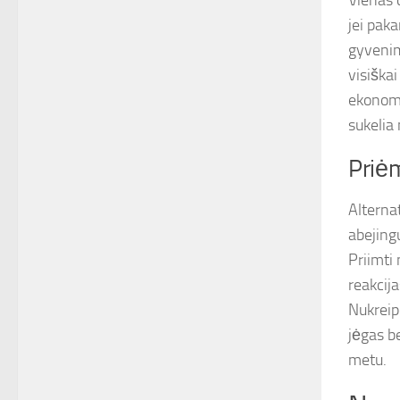
Vienas 
jei pak
gyvenimo
visiška
ekonomik
sukelia
Priė
Alterna
abejing
Priimti 
reakcija
Nukreip
jėgas b
metu.