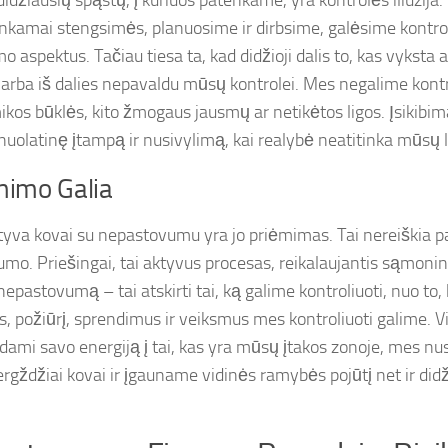
didžiausių spąstų, į kuriuos patenkame, yra kontrolės iliuzi
ankamai stengsimės, planuosime ir dirbsime, galėsime kontrol
 aspektus. Tačiau tiesa ta, kad didžioji dalis to, kas vyksta 
i arba iš dalies nepavaldu mūsų kontrolei. Mes negalime kontr
os būklės, kito žmogaus jausmų ar netikėtos ligos. Įsikibimas 
 nuolatinę įtampą ir nusivylimą, kai realybė neatitinka mūsų 
mimo Galia
tyva kovai su nepastovumu yra jo priėmimas. Tai nereiškia 
umo. Priešingai, tai aktyvus procesas, reikalaujantis sąmoni
nepastovumą – tai atskirti tai, ką galime kontroliuoti, nuo to
s, požiūrį, sprendimus ir veiksmus mes kontroliuoti galime. Vi
dami savo energiją į tai, kas yra mūsų įtakos zonoje, mes nu
ergždžiai kovai ir įgauname vidinės ramybės pojūtį net ir did