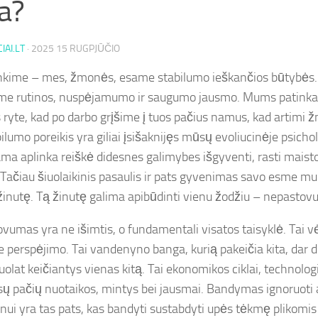
a?
IAI.LT
·
2025 15 RUGPJŪČIO
nkime – mes, žmonės, esame stabilumo ieškančios būtybės.
me rutinos, nuspėjamumo ir saugumo jausmo. Mums patinka ž
 ryte, kad po darbo grįšime į tuos pačius namus, kad artimi 
ilumo poreikis yra giliai įsišaknijęs mūsų evoliucinėje psichol
ma aplinka reiškė didesnes galimybes išgyventi, rasti maisto 
 Tačiau šiuolaikinis pasaulis ir pats gyvenimas savo esme mu
 žinutę. Tą žinutę galima apibūdinti vienu žodžiu – nepastov
vumas yra ne išimtis, o fundamentali visatos taisyklė. Tai vėj
be perspėjimo. Tai vandenyno banga, kurią pakeičia kita, dar 
nuolat keičiantys vienas kitą. Tai ekonomikos ciklai, technologi
ų pačių nuotaikos, mintys bei jausmai. Bandymas ignoruoti a
ui yra tas pats, kas bandyti sustabdyti upės tėkmę plikomis