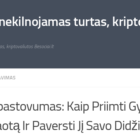
nekilnojamas turtas, kripto
s, kriptovaliutos Besociai.lt
AVIMAS
astovumas: Kaip Priimti 
otą Ir Paversti Jį Savo Didž