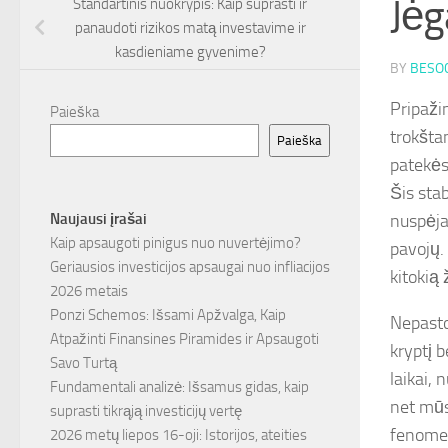
Jėg
Standartinis nuokrypis: Kaip suprasti ir
panaudoti rizikos matą investavime ir
kasdieniame gyvenime?
BY
BESOC
Pripaži
Paieška
trokšta
Paieška
patekės
Šis stab
nuspėja
Naujausi įrašai
Kaip apsaugoti pinigus nuo nuvertėjimo?
pavojų.
Geriausios investicijos apsaugai nuo infliacijos
kitokią
2026 metais
Ponzi Schemos: Išsami Apžvalga, Kaip
Nepasto
Atpažinti Finansines Piramides ir Apsaugoti
kryptį 
Savo Turtą
laikai, 
Fundamentali analizė: Išsamus gidas, kaip
net mūs
suprasti tikrąją investicijų vertę
fenomen
2026 metų liepos 16-oji: Istorijos, ateities