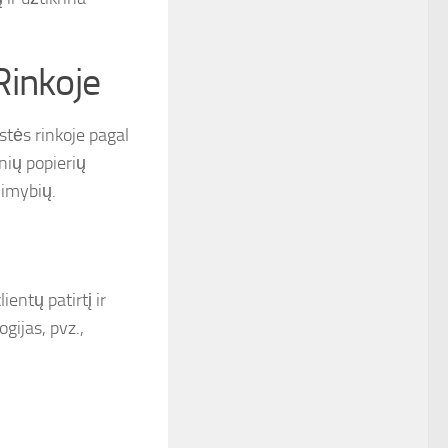
Rinkoje
stės rinkoje pagal
inių popierių
limybių.
entų patirtį ir
gijas, pvz.,