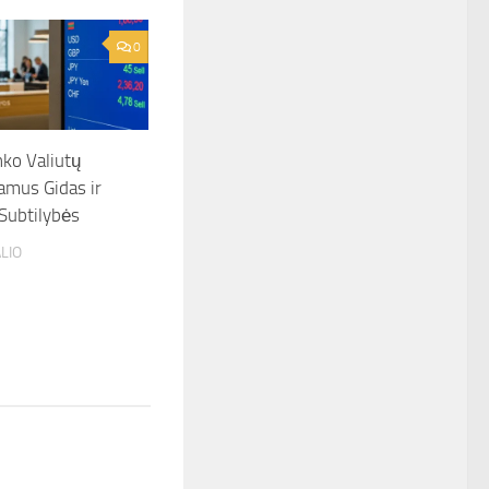
0
nko Valiutų
samus Gidas ir
Subtilybės
LIO