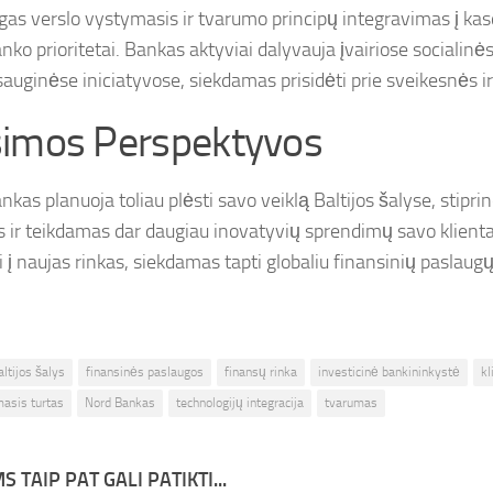
gas verslo vystymasis ir tvarumo principų integravimas į kas
ko prioritetai. Bankas aktyviai dalyvauja įvairiose socialinės
sauginėse iniciatyvose, siekdamas prisidėti prie sveikesnės ir
imos Perspektyvos
nkas planuoja toliau plėsti savo veiklą Baltijos šalyse, stipr
as ir teikdamas dar daugiau inovatyvių sprendimų savo klient
i į naujas rinkas, siekdamas tapti globaliu finansinių paslaugų
altijos šalys
finansinės paslaugos
finansų rinka
investicinė bankininkystė
kl
masis turtas
Nord Bankas
technologijų integracija
tvarumas
S TAIP PAT GALI PATIKTI...