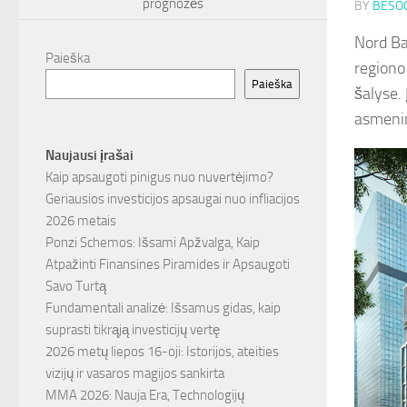
prognozės
BY
BESOC
Nord Ba
Paieška
regiono 
Paieška
šalyse.
asmenim
Naujausi įrašai
Kaip apsaugoti pinigus nuo nuvertėjimo?
Geriausios investicijos apsaugai nuo infliacijos
2026 metais
Ponzi Schemos: Išsami Apžvalga, Kaip
Atpažinti Finansines Piramides ir Apsaugoti
Savo Turtą
Fundamentali analizė: Išsamus gidas, kaip
suprasti tikrąją investicijų vertę
2026 metų liepos 16-oji: Istorijos, ateities
vizijų ir vasaros magijos sankirta
MMA 2026: Nauja Era, Technologijų