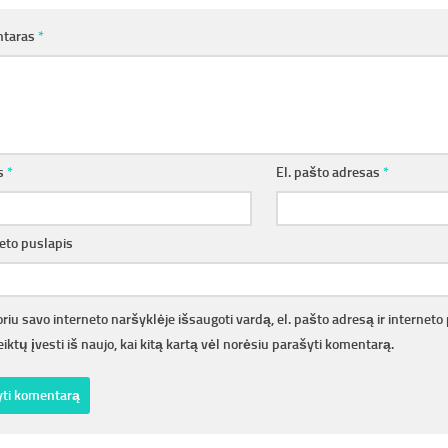
taras
*
s
*
El. pašto adresas
*
eto puslapis
riu savo interneto naršyklėje išsaugoti vardą, el. pašto adresą ir interneto 
iktų įvesti iš naujo, kai kitą kartą vėl norėsiu parašyti komentarą.