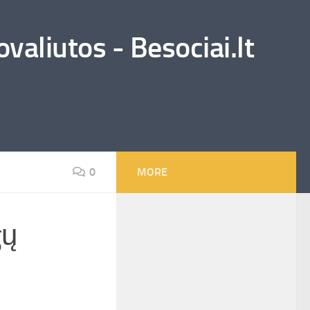
valiutos - Besociai.lt
0
MORE
gų