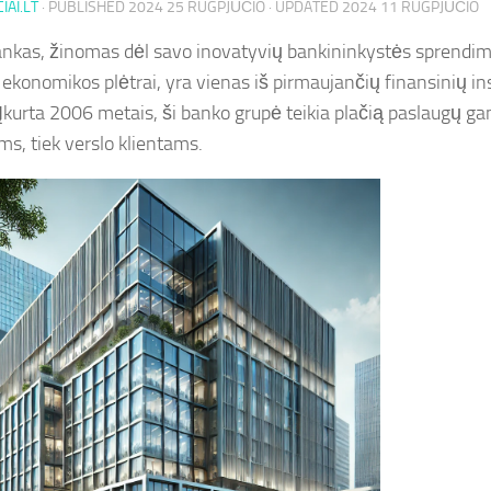
IAI.LT
· PUBLISHED
2024 25 RUGPJŪČIO
· UPDATED
2024 11 RUGPJŪČIO
nkas, žinomas dėl savo inovatyvių bankininkystės sprendimų
ekonomikos plėtrai, yra vienas iš pirmaujančių finansinių inst
 Įkurta 2006 metais, ši banko grupė teikia plačią paslaugų g
s, tiek verslo klientams.