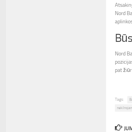
Atsakin
Nord Ban
aplinko
Būs
Nord Ba
pozicij
pat žiūr
Tags:
B
nekilnoja
JUM