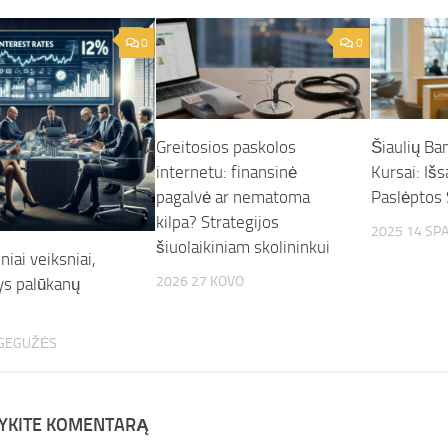
0
0
Greitosios paskolos
Šiaulių Ba
internetu: finansinė
Kursai: Iš
pagalvė ar nematoma
Paslėptos 
kilpa? Strategijos
2025 14 SPA
šiuolaikiniam skolininkui
niai veiksniai,
2026 27 KOVO
ys palūkanų
 GEGUŽĖS
YKITE KOMENTARĄ