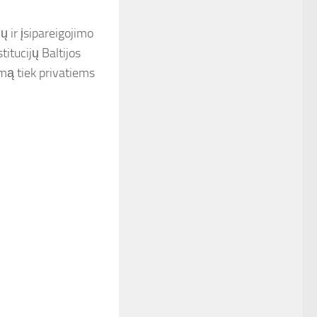
 ir įsipareigojimo
itucijų Baltijos
amą tiek privatiems