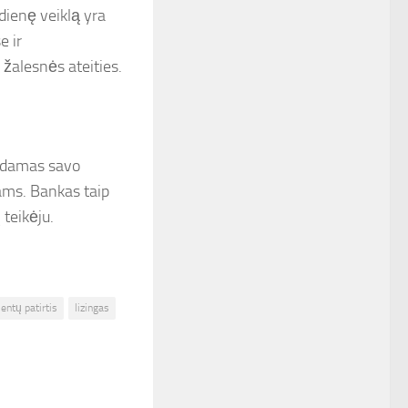
dienę veiklą yra
e ir
 žalesnės ateities.
indamas savo
ams. Bankas taip
 teikėju.
ientų patirtis
lizingas