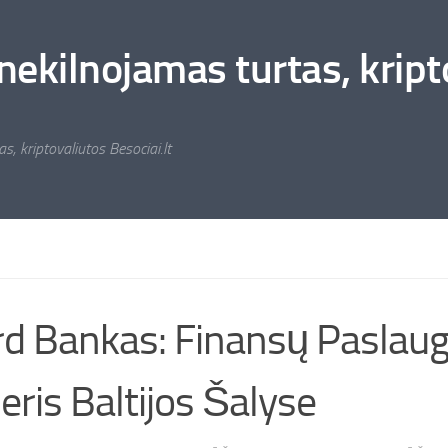
nekilnojamas turtas, kripto
s, kriptovaliutos Besociai.lt
d Bankas: Finansų Paslau
eris Baltijos Šalyse