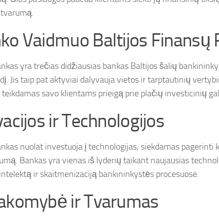
į tvarumą.
ko Vaidmuo Baltijos Finansų 
nkas yra trečias didžiausias bankas Baltijos šalių bankininky
dį. Jis taip pat aktyviai dalyvauja vietos ir tarptautinių vertyb
, teikdamas savo klientams prieigą prie plačių investicinių ga
vacijos ir Technologijos
kas nuolat investuoja į technologijas, siekdamas pagerinti kli
umą. Bankas yra vienas iš lyderių taikant naujausias technolo
į intelektą ir skaitmenizaciją bankininkystės procesuose.
akomybė ir Tvarumas