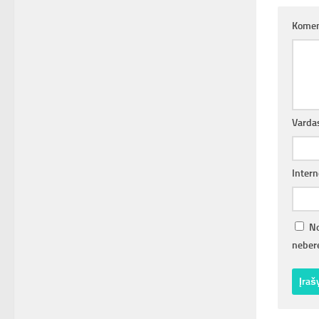
Komen
Varda
Intern
No
nebere