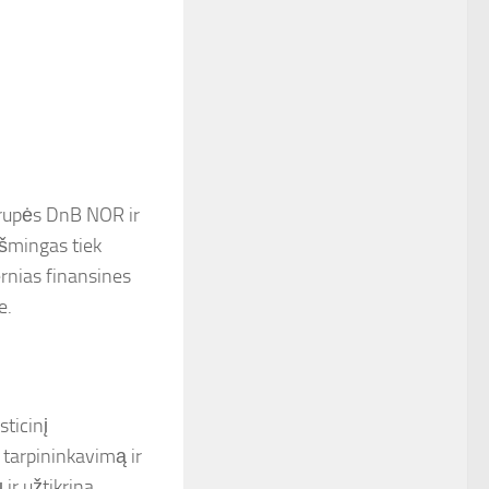
grupės DnB NOR ir
kšmingas tiek
ernias finansines
e.
sticinį
 tarpininkavimą ir
ir užtikrina