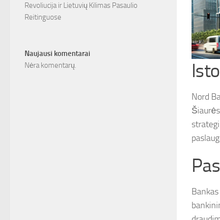
Revoliucija ir Lietuvių Kilimas Pasaulio
Reitinguose
Naujausi komentarai
Isto
Nėra komentarų.
Nord Ba
Šiaurės
strateg
paslauga
Pas
Bankas s
bankini
draudimą