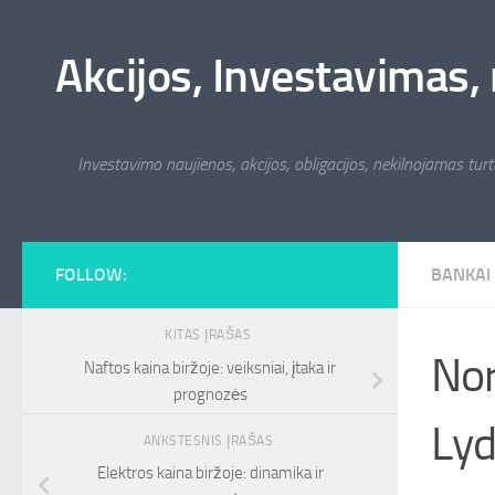
Skip to content
Akcijos, Investavimas, 
Investavimo naujienos, akcijos, obligacijos, nekilnojamas turta
FOLLOW:
BANKAI
KITAS ĮRAŠAS
Nor
Naftos kaina biržoje: veiksniai, įtaka ir
prognozės
Lyd
ANKSTESNIS ĮRAŠAS
Elektros kaina biržoje: dinamika ir