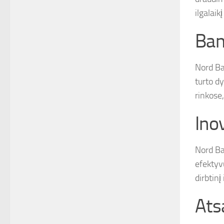
ilgalaik
Ban
Nord Ba
turto dy
rinkose
Ino
Nord Ban
efektyv
dirbtin
Ats