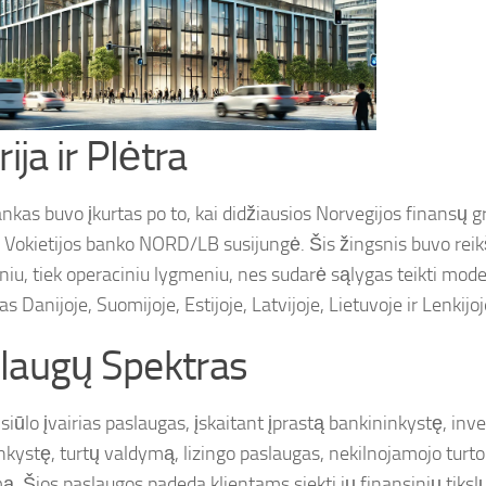
rija ir Plėtra
nkas buvo įkurtas po to, kai didžiausios Norvegijos finansų 
 Vokietijos banko NORD/LB susijungė. Šis žingsnis buvo rei
iniu, tiek operaciniu lygmeniu, nes sudarė sąlygas teikti mod
s Danijoje, Suomijoje, Estijoje, Latvijoje, Lietuvoje ir Lenkijoj
laugų Spektras
iūlo įvairias paslaugas, įskaitant įprastą bankininkystę, inve
nkystę, turtų valdymą, lizingo paslaugas, nekilnojamojo turto
. Šios paslaugos padeda klientams siekti jų finansinių tikslų 