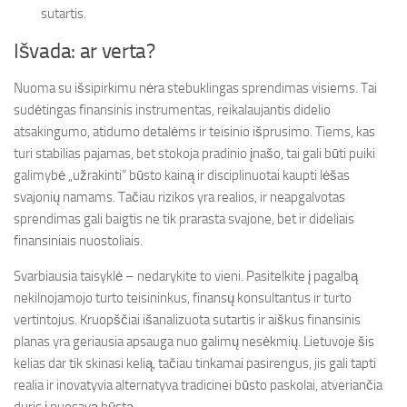
sutartis.
Išvada: ar verta?
Nuoma su išsipirkimu nėra stebuklingas sprendimas visiems. Tai
sudėtingas finansinis instrumentas, reikalaujantis didelio
atsakingumo, atidumo detalėms ir teisinio išprusimo. Tiems, kas
turi stabilias pajamas, bet stokoja pradinio įnašo, tai gali būti puiki
galimybė „užrakinti” būsto kainą ir disciplinuotai kaupti lėšas
svajonių namams. Tačiau rizikos yra realios, ir neapgalvotas
sprendimas gali baigtis ne tik prarasta svajone, bet ir dideliais
finansiniais nuostoliais.
Svarbiausia taisyklė – nedarykite to vieni. Pasitelkite į pagalbą
nekilnojamojo turto teisininkus, finansų konsultantus ir turto
vertintojus. Kruopščiai išanalizuota sutartis ir aiškus finansinis
planas yra geriausia apsauga nuo galimų nesėkmių. Lietuvoje šis
kelias dar tik skinasi kelią, tačiau tinkamai pasirengus, jis gali tapti
realia ir inovatyvia alternatyva tradicinei būsto paskolai, atveriančia
duris į nuosavą būstą.