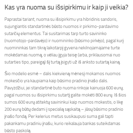
Kas yra nuoma su išsipirkimu ir kaip ji veikia?
Paprastai tariant, nuoma su išsipirkimu yra hibridinis sandoris,
sujungiantis standartinės būsto nuomos ir pirkimo-pardavimo
sutarčių elementus. Tai susitarimas tarp turto savininko
(nuomotojo-pardavėjo) ir nuomininko (būsimo pirkėjo), pagal kurį
nuomininkas tam tikrą laikotarpį gyvena nekilnojamajame turte
mokėdamas nuomą, o vėliau įgyja teisę (arba, priklausomai nuo
sutarties tipo, pareigą) šį turtą įsigyti už iš anksto sutartą kainą.
Šio modelio esmė – dalis kiekvieną mėnesį mokamos nuomos
mokesčio yra kaupiama kaip būsimo pradinio įnašo dalis.
Pavyzdžiui, jei standartinė buto nuoma rinkoje kainuoja 600 eurų,
pagal nuomos su išsipirkimu sutartį galite mokėti 800 eurų. Iš šios
sumos 600 eurų atitektų savininkui kaip nuomos mokestis, o likę
200 eurų būtų dedami į specialią sąskaitą – jūsų būsimo pradinio
įnašo fondą. Per kelerius metus susikaupusi suma gali tapti
pakankamu pradiniu įnašu, kurio reikalauja bankas suteikdamas
būsto paskolą.