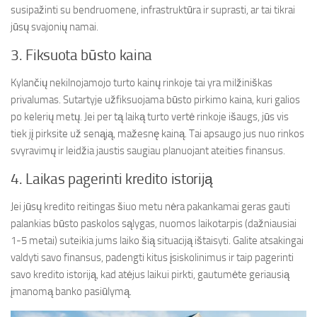
susipažinti su bendruomene, infrastruktūra ir suprasti, ar tai tikrai
jūsų svajonių namai.
3. Fiksuota būsto kaina
Kylančių nekilnojamojo turto kainų rinkoje tai yra milžiniškas
privalumas. Sutartyje užfiksuojama būsto pirkimo kaina, kuri galios
po kelerių metų. Jei per tą laiką turto vertė rinkoje išaugs, jūs vis
tiek jį pirksite už senąją, mažesnę kainą. Tai apsaugo jus nuo rinkos
svyravimų ir leidžia jaustis saugiau planuojant ateities finansus.
4. Laikas pagerinti kredito istoriją
Jei jūsų kredito reitingas šiuo metu nėra pakankamai geras gauti
palankias būsto paskolos sąlygas, nuomos laikotarpis (dažniausiai
1-5 metai) suteikia jums laiko šią situaciją ištaisyti. Galite atsakingai
valdyti savo finansus, padengti kitus įsiskolinimus ir taip pagerinti
savo kredito istoriją, kad atėjus laikui pirkti, gautumėte geriausią
įmanomą banko pasiūlymą.