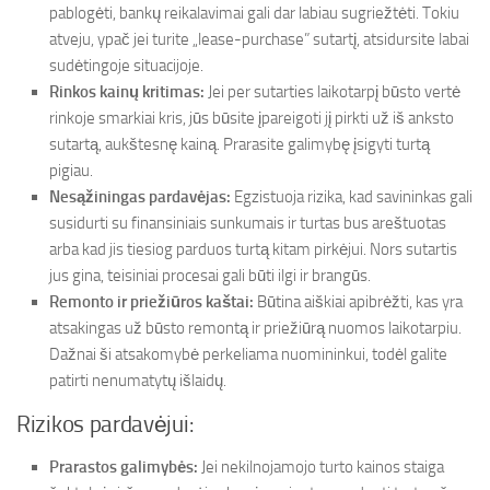
pablogėti, bankų reikalavimai gali dar labiau sugriežtėti. Tokiu
atveju, ypač jei turite „lease-purchase” sutartį, atsidursite labai
sudėtingoje situacijoje.
Rinkos kainų kritimas:
Jei per sutarties laikotarpį būsto vertė
rinkoje smarkiai kris, jūs būsite įpareigoti jį pirkti už iš anksto
sutartą, aukštesnę kainą. Prarasite galimybę įsigyti turtą
pigiau.
Nesąžiningas pardavėjas:
Egzistuoja rizika, kad savininkas gali
susidurti su finansiniais sunkumais ir turtas bus areštuotas
arba kad jis tiesiog parduos turtą kitam pirkėjui. Nors sutartis
jus gina, teisiniai procesai gali būti ilgi ir brangūs.
Remonto ir priežiūros kaštai:
Būtina aiškiai apibrėžti, kas yra
atsakingas už būsto remontą ir priežiūrą nuomos laikotarpiu.
Dažnai ši atsakomybė perkeliama nuomininkui, todėl galite
patirti nenumatytų išlaidų.
Rizikos pardavėjui:
Prarastos galimybės:
Jei nekilnojamojo turto kainos staiga