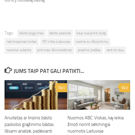
Tags:
būsto įsigijimas
būsto paskola
kaip nusipirkti butą
nekilnojamas turtas
NT rinka Lietuvoje
nuoma su išsipirkimu
nuomos sutartis
pirkimas išsimokėtinai
pradinis įnašas
rent-to-buy
JUMS TAIP PAT GALI PATIKTI...
0
0
Anuitetas ar linijinis būsto
Nuomos ABC: Viskas, ką reikia
paskolos grąžinimo būdas:
žinoti norint sėkmingai
Išsami analizė, padėsianti
nuomotis Lietuvoje