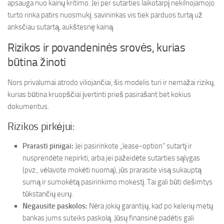
apsauga nuo kainų kritimo. Jei per sutarties laikotarpį nekilnojamojo
turto rinka patirs nuosmukį, savininkas vis tiek parduos turtą už
anksčiau sutartą, aukštesnę kainą.
Rizikos ir povandeninės srovės, kurias
būtina žinoti
Nors privalumai atrodo viliojančiai, šis modelis turi ir nemažai rizikų,
kurias būtina kruopščiai įvertinti prieš pasirašant bet kokius
dokumentus.
Rizikos pirkėjui:
Prarasti pinigai:
Jei pasirinkote „lease-option” sutartį ir
nusprendėte nepirkti, arba jei pažeidėte sutarties sąlygas
(pvz., vėlavote mokėti nuomą), jūs prarasite visą sukauptą
sumą ir sumokėtą pasirinkimo mokestį. Tai gali būti dešimtys
tūkstančių eurų.
Negausite paskolos:
Nėra jokių garantijų, kad po kelerių metų
bankas jums suteiks paskolą. Jūsų finansinė padėtis gali