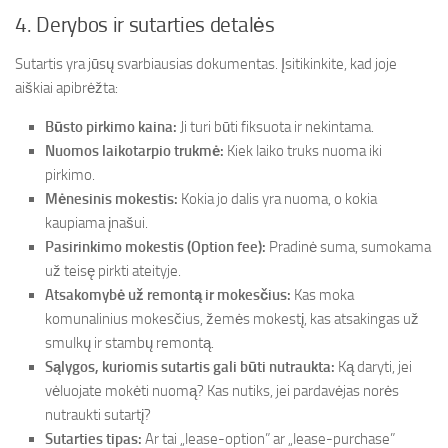
4. Derybos ir sutarties detalės
Sutartis yra jūsų svarbiausias dokumentas. Įsitikinkite, kad joje
aiškiai apibrėžta:
Būsto pirkimo kaina:
Ji turi būti fiksuota ir nekintama.
Nuomos laikotarpio trukmė:
Kiek laiko truks nuoma iki
pirkimo.
Mėnesinis mokestis:
Kokia jo dalis yra nuoma, o kokia
kaupiama įnašui.
Pasirinkimo mokestis (Option fee):
Pradinė suma, sumokama
už teisę pirkti ateityje.
Atsakomybė už remontą ir mokesčius:
Kas moka
komunalinius mokesčius, žemės mokestį, kas atsakingas už
smulkų ir stambų remontą.
Sąlygos, kuriomis sutartis gali būti nutraukta:
Ką daryti, jei
vėluojate mokėti nuomą? Kas nutiks, jei pardavėjas norės
nutraukti sutartį?
Sutarties tipas:
Ar tai „lease-option” ar „lease-purchase”