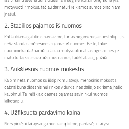
išsipirkimu atveria duris didesniam segmentui žmonių, kurie yra
motyvuoti ir mokus, tačiau dar neturi reikiamos sumos pradiniam
įnašui.
2. Stabilios pajamos iš nuomos
Kol laukiama galutinio pardavimo, turtas negeneruoja nuostolių – jis
neša stabilias mėnesines pajamas iš nuomos. Be to, tokie
nuomininkai dažnai būna labiau motyvuoti ir atsakingesni, nes jie
mato turtą kaip savo būsimus namus, todėl labiau jį prižiūri.
3. Aukštesnis nuomos mokestis
Kaip minėta, nuomos su išsipirkimu atveju mėnesinis mokestis
dažnai būna didesnis nei rinkos vidurkis, nes dalis jo skiriama įnašo
kaupimui. Tai reiškia didesnes pajamas savininkui nuomos
laikotarpiu.
4. Užfiksuota pardavimo kaina
Nors pirkėjui tai apsauga nuo kainų kilimo, pardavėjui tai yra