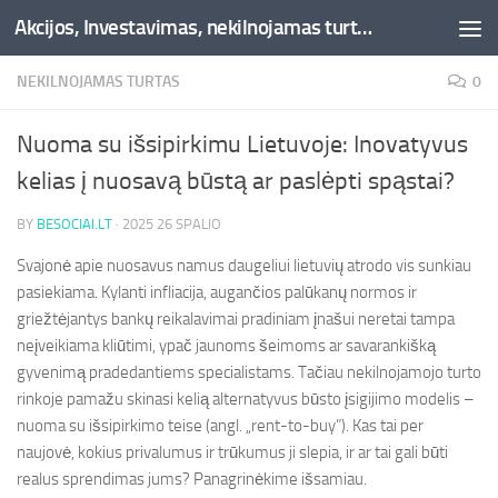
Akcijos, Investavimas, nekilnojamas turtas, kriptovaliutos - Besociai.lt
Skip to content
NEKILNOJAMAS TURTAS
0
Nuoma su išsipirkimu Lietuvoje: Inovatyvus
kelias į nuosavą būstą ar paslėpti spąstai?
BY
BESOCIAI.LT
·
2025 26 SPALIO
Svajonė apie nuosavus namus daugeliui lietuvių atrodo vis sunkiau
pasiekiama. Kylanti infliacija, augančios palūkanų normos ir
griežtėjantys bankų reikalavimai pradiniam įnašui neretai tampa
neįveikiama kliūtimi, ypač jaunoms šeimoms ar savarankišką
gyvenimą pradedantiems specialistams. Tačiau nekilnojamojo turto
rinkoje pamažu skinasi kelią alternatyvus būsto įsigijimo modelis –
nuoma su išsipirkimo teise (angl. „rent-to-buy”). Kas tai per
naujovė, kokius privalumus ir trūkumus ji slepia, ir ar tai gali būti
realus sprendimas jums? Panagrinėkime išsamiau.