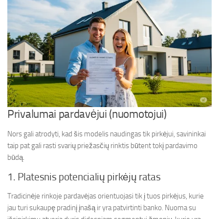
Privalumai pardavėjui (nuomotojui)
Nors gali atrodyti, kad šis modelis naudingas tik pirkėjui, savininkai
taip pat gali rasti svarių priežasčių rinktis būtent tokį pardavimo
būdą.
1. Platesnis potencialių pirkėjų ratas
Tradicinėje rinkoje pardavėjas orientuojasi tik į tuos pirkėjus, kurie
jau turi sukaupę pradinį įnašą ir yra patvirtinti banko. Nuoma su