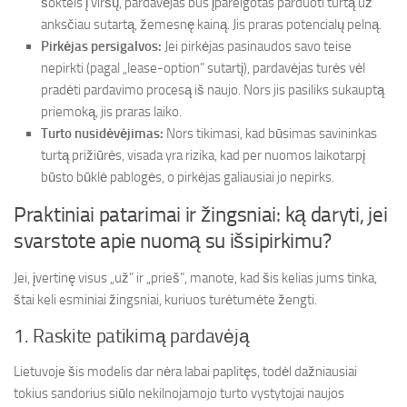
šoktels į viršų, pardavėjas bus įpareigotas parduoti turtą už
anksčiau sutartą, žemesnę kainą. Jis praras potencialų pelną.
Pirkėjas persigalvos:
Jei pirkėjas pasinaudos savo teise
nepirkti (pagal „lease-option” sutartį), pardavėjas turės vėl
pradėti pardavimo procesą iš naujo. Nors jis pasiliks sukauptą
priemoką, jis praras laiko.
Turto nusidėvėjimas:
Nors tikimasi, kad būsimas savininkas
turtą prižiūrės, visada yra rizika, kad per nuomos laikotarpį
būsto būklė pablogės, o pirkėjas galiausiai jo nepirks.
Praktiniai patarimai ir žingsniai: ką daryti, jei
svarstote apie nuomą su išsipirkimu?
Jei, įvertinę visus „už” ir „prieš”, manote, kad šis kelias jums tinka,
štai keli esminiai žingsniai, kuriuos turėtumėte žengti.
1. Raskite patikimą pardavėją
Lietuvoje šis modelis dar nėra labai paplitęs, todėl dažniausiai
tokius sandorius siūlo nekilnojamojo turto vystytojai naujos