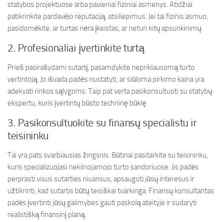
statybos projektuose arba pavieniai fiziniai asmenys. Atidžiai
patikrinkite pardavėjo reputaciją, atsiliepimus. Jei tai fizinis asmuo,
pasidomėkite, ar turtas nėra įkeistas, ar neturi kitų apsunkinimų.
2. Profesionaliai įvertinkite turtą
Prieš pasirašydami sutartį, pasamdykite nepriklausomą turto
vertintoją. Jo išvada padės nustatyti, ar siūloma pirkimo kaina yra
adekvati rinkos sąlygoms. Taip pat verta pasikonsultuoti su statybų
ekspertu, kuris įvertintų būsto techninę būklę.
3. Pasikonsultuokite su finansų specialistu ir
teisininku
Tai yra pats svarbiausias žingsnis. Būtinai pasitarkite su teisininku,
kuris specializuojasi nekilnojamojo turto sandoriuose. Jis padės
perprasti visus sutarties niuansus, apsaugoti jūsų interesus ir
užtikrinti, kad sutartis būtų teisiškai tvarkinga. Finansų konsultantas
padės įvertinti jūsų galimybes gauti paskolą ateityje ir sudaryti
realistišką finansinį planą.