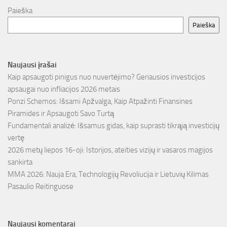
Paieška
Paieška
Naujausi įrašai
Kaip apsaugoti pinigus nuo nuvertėjimo? Geriausios investicijos
apsaugai nuo infliacijos 2026 metais
Ponzi Schemos: Išsami Apžvalga, Kaip Atpažinti Finansines
Piramides ir Apsaugoti Savo Turtą
Fundamentali analizė: Išsamus gidas, kaip suprasti tikrąją investicijų
vertę
2026 metų liepos 16-oji: Istorijos, ateities vizijų ir vasaros magijos
sankirta
MMA 2026: Nauja Era, Technologijų Revoliucija ir Lietuvių Kilimas
Pasaulio Reitinguose
Naujausi komentarai