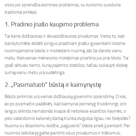
visos jos sprendžia esmines problemas, su kuriomis susiduria
tradiciniai pirkėjai.
1. Pradinio įnašo kaupimo problema
Tai bene didžiausias ir akivaizdžiausias privalumas. Vietoj to, kad
bandytumėte atidėti pinigus pradiniam įnašui gyvendami kitame
nuomojamame būste ir mokėdami nuomą, jūs tai darote vienu
metu. Kiekvienas mėnesinis mokėjimas priartina jus prie tikslo. Tai
ypač aktualu tiems, kurių pajamos stabilios, tačiau sukaupti didelę
sumą vienu metu yra sudėtinga.
2. „Pasimatuoti” būstą ir kaimynystę
Būsto pirkimas yra vienas didžiausių gyvenimo sprendimų. O kas,
jei po pusmečio paaiškės, kad kaimynai pernelyg triukšmingi, pro
langus sklinda nemalonūs kvapai iš netoliese esančios kavinės, o
piko valandomis kelionė į darbą trunka dvigubai ilgiau, nei tikėjotės?
Nuoma su išsipirkimu leidžia „pagyventi” būste prieš jį perkant. Per
nuomos laikotarpį galite įvertinti visus privalumus ir trūkumus,