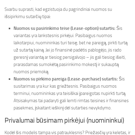
Svarbu suprasti, kad egzistuoja du pagrindiniai nuomos su
išsipirkimu sutarčių tipai:
Nuomos su pasirinkimo teise (Lease-option) sutartis:
Šis
variantas yra lankstesnis pirkėjui. Pasibaigus nuomos
laikotarpiui, nuomininkas turi teisę, bet ne pareigą, pirkti turtą
už sutartą kainą. Jei jo finansinė padėtis pablogėjo, jis rado
geresnį variantą ar tiesiog persigalvojo – jis gali tiesiog išeiti,
prarasdamas sumokėtą pasirinkimo mokestį ir sukauptą
nuomos priemoką.
Nuomos su pirkimo pareiga (Lease-purchase) sutartis:
Šis
susitarimas yra kur kas griežtesnis. Pasibaigus nuomos
terminui, nuomininkas yra teisiškai įpareigotas nupirkti turtą.
Atsisakymas tai padaryti gali lemti rimtas teisines ir finansines
pasekmes, įskaitant ieškinį dėl sutarties nevykdymo.
Privalumai būsimam pirkėjui (nuomininkui)
Kodėl šis modelis tampa vis patrauklesnis? Priežasčių yra keletas, ir