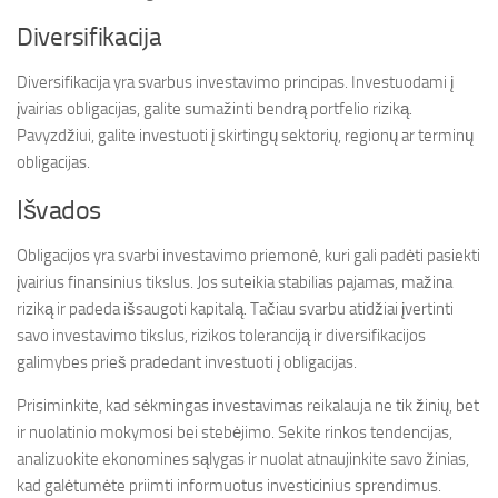
Diversifikacija
Diversifikacija yra svarbus investavimo principas. Investuodami į
įvairias obligacijas, galite sumažinti bendrą portfelio riziką.
Pavyzdžiui, galite investuoti į skirtingų sektorių, regionų ar terminų
obligacijas.
Išvados
Obligacijos yra svarbi investavimo priemonė, kuri gali padėti pasiekti
įvairius finansinius tikslus. Jos suteikia stabilias pajamas, mažina
riziką ir padeda išsaugoti kapitalą. Tačiau svarbu atidžiai įvertinti
savo investavimo tikslus, rizikos toleranciją ir diversifikacijos
galimybes prieš pradedant investuoti į obligacijas.
Prisiminkite, kad sėkmingas investavimas reikalauja ne tik žinių, bet
ir nuolatinio mokymosi bei stebėjimo. Sekite rinkos tendencijas,
analizuokite ekonomines sąlygas ir nuolat atnaujinkite savo žinias,
kad galėtumėte priimti informuotus investicinius sprendimus.