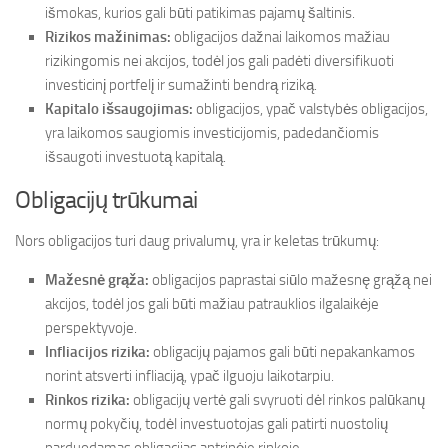
išmokas, kurios gali būti patikimas pajamų šaltinis.
Rizikos mažinimas:
obligacijos dažnai laikomos mažiau
rizikingomis nei akcijos, todėl jos gali padėti diversifikuoti
investicinį portfelį ir sumažinti bendrą riziką.
Kapitalo išsaugojimas:
obligacijos, ypač valstybės obligacijos,
yra laikomos saugiomis investicijomis, padedančiomis
išsaugoti investuotą kapitalą.
Obligacijų trūkumai
Nors obligacijos turi daug privalumų, yra ir keletas trūkumų:
Mažesnė grąža:
obligacijos paprastai siūlo mažesnę grąžą nei
akcijos, todėl jos gali būti mažiau patrauklios ilgalaikėje
perspektyvoje.
Infliacijos rizika:
obligacijų pajamos gali būti nepakankamos
norint atsverti infliaciją, ypač ilguoju laikotarpiu.
Rinkos rizika:
obligacijų vertė gali svyruoti dėl rinkos palūkanų
normų pokyčių, todėl investuotojas gali patirti nuostolių