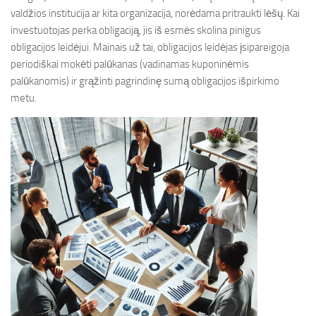
valdžios institucija ar kita organizacija, norėdama pritraukti lėšų. Kai
investuotojas perka obligaciją, jis iš esmės skolina pinigus
obligacijos leidėjui. Mainais už tai, obligacijos leidėjas įsipareigoja
periodiškai mokėti palūkanas (vadinamas kuponinėmis
palūkanomis) ir grąžinti pagrindinę sumą obligacijos išpirkimo
metu.