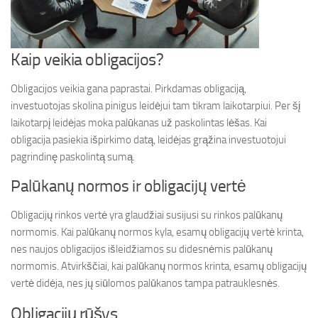
Kaip veikia obligacijos?
Obligacijos veikia gana paprastai. Pirkdamas obligaciją,
investuotojas skolina pinigus leidėjui tam tikram laikotarpiui. Per šį
laikotarpį leidėjas moka palūkanas už paskolintas lėšas. Kai
obligacija pasiekia išpirkimo datą, leidėjas grąžina investuotojui
pagrindinę paskolintą sumą.
Palūkanų normos ir obligacijų vertė
Obligacijų rinkos vertė yra glaudžiai susijusi su rinkos palūkanų
normomis. Kai palūkanų normos kyla, esamų obligacijų vertė krinta,
nes naujos obligacijos išleidžiamos su didesnėmis palūkanų
normomis. Atvirkščiai, kai palūkanų normos krinta, esamų obligacijų
vertė didėja, nes jų siūlomos palūkanos tampa patrauklesnės.
Obligacijų rūšys