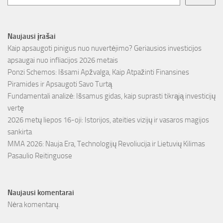
Naujausi įrašai
Kaip apsaugoti pinigus nuo nuvertėjimo? Geriausios investicijos
apsaugai nuo infliacijos 2026 metais
Ponzi Schemos: Išsami Apžvalga, Kaip Atpažinti Finansines
Piramides ir Apsaugoti Savo Turtą
Fundamentali analizė: Išsamus gidas, kaip suprasti tikrąją investicijų
vertę
2026 metų liepos 16-oji: Istorijos, ateities vizijų ir vasaros magijos
sankirta
MMA 2026: Nauja Era, Technologijų Revoliucija ir Lietuvių Kilimas
Pasaulio Reitinguose
Naujausi komentarai
Nėra komentarų.