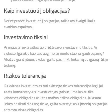
parduodamas obligacijas antrinėje rinkoje.
Kaip investuoti į obligacijas?
Norint pradėti investuoti į obligacijas, reikia atsižvelgti į kelis
svarbius aspektus:
Investavimo tikslai
Pirmiausia reikia aiškiai apibrėžti savo investavimo tikslus. Ar
siekiate ilgalaikio kapitalo augimo, ar norite stabiliai gauti pajamų?
Atsižvelgiant į šiuos tikslus, galite pasirinkti tinkamą obligacijų rūšį ir
trukmę.
Rizikos tolerancija
Kiekvienas investuotojas turi skirtingą rizikos tolerancijos lygį. Jei
esate konservatyvus investuotojas, galbūt jums labiau tiks
valstybės obligacijos ar kitos mažos rizikos obligacijos. Jei esate
linkęs prisiimti didesnę riziką, galite svarstyti apie įmonių obligacijas
ar tarptautines obligacijas.