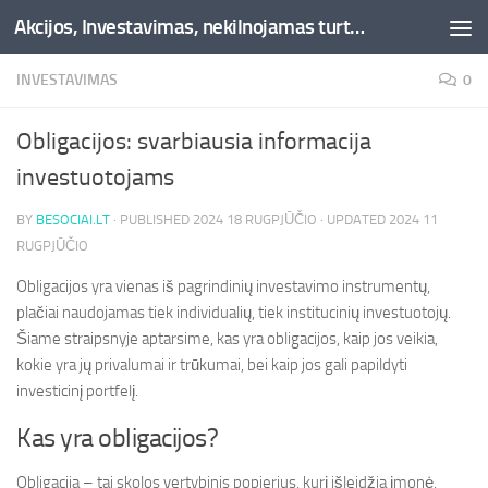
Akcijos, Investavimas, nekilnojamas turtas, kriptovaliutos - Besociai.lt
Skip to content
INVESTAVIMAS
0
Obligacijos: svarbiausia informacija
investuotojams
BY
BESOCIAI.LT
· PUBLISHED
2024 18 RUGPJŪČIO
· UPDATED
2024 11
RUGPJŪČIO
Obligacijos yra vienas iš pagrindinių investavimo instrumentų,
plačiai naudojamas tiek individualių, tiek institucinių investuotojų.
Šiame straipsnyje aptarsime, kas yra obligacijos, kaip jos veikia,
kokie yra jų privalumai ir trūkumai, bei kaip jos gali papildyti
investicinį portfelį.
Kas yra obligacijos?
Obligacija – tai skolos vertybinis popierius, kurį išleidžia įmonė,