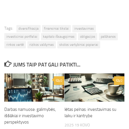
Tags:
diversifikacija
finansiniai tikslai
investavimas
investiciniai portfeliai
kapitalo išsaugojimas
obligacijos
palūkanos
rinkos vertė
rizikos valdymas
skolos vertybiniai popieriai
JUMS TAIP PAT GALI PATIKTI...
0
0
Darbas namuose: galimybės,
lėtas pelnas: investavimas su
iššūkiai ir investavimo
laiku ir kantrybe
perspektyvos
2025 19 KOVO