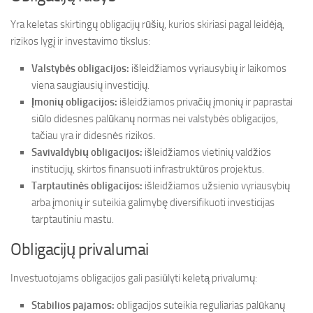
Yra keletas skirtingų obligacijų rūšių, kurios skiriasi pagal leidėją,
rizikos lygį ir investavimo tikslus:
Valstybės obligacijos:
išleidžiamos vyriausybių ir laikomos
viena saugiausių investicijų.
Įmonių obligacijos:
išleidžiamos privačių įmonių ir paprastai
siūlo didesnes palūkanų normas nei valstybės obligacijos,
tačiau yra ir didesnės rizikos.
Savivaldybių obligacijos:
išleidžiamos vietinių valdžios
institucijų, skirtos finansuoti infrastruktūros projektus.
Tarptautinės obligacijos:
išleidžiamos užsienio vyriausybių
arba įmonių ir suteikia galimybę diversifikuoti investicijas
tarptautiniu mastu.
Obligacijų privalumai
Investuotojams obligacijos gali pasiūlyti keletą privalumų:
Stabilios pajamos:
obligacijos suteikia reguliarias palūkanų