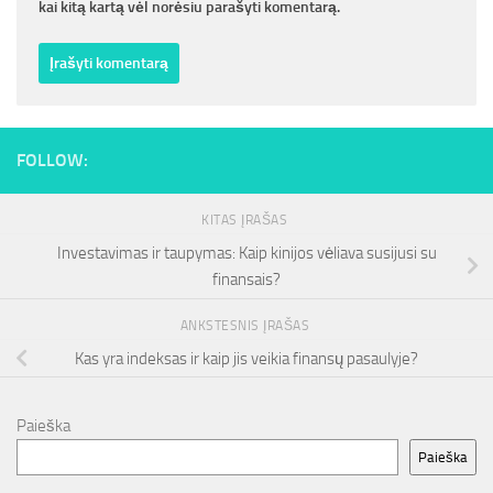
kai kitą kartą vėl norėsiu parašyti komentarą.
FOLLOW:
KITAS ĮRAŠAS
Investavimas ir taupymas: Kaip kinijos vėliava susijusi su
finansais?
ANKSTESNIS ĮRAŠAS
Kas yra indeksas ir kaip jis veikia finansų pasaulyje?
Paieška
Paieška