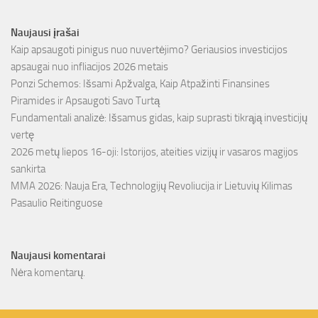
Naujausi įrašai
Kaip apsaugoti pinigus nuo nuvertėjimo? Geriausios investicijos
apsaugai nuo infliacijos 2026 metais
Ponzi Schemos: Išsami Apžvalga, Kaip Atpažinti Finansines
Piramides ir Apsaugoti Savo Turtą
Fundamentali analizė: Išsamus gidas, kaip suprasti tikrąją investicijų
vertę
2026 metų liepos 16-oji: Istorijos, ateities vizijų ir vasaros magijos
sankirta
MMA 2026: Nauja Era, Technologijų Revoliucija ir Lietuvių Kilimas
Pasaulio Reitinguose
Naujausi komentarai
Nėra komentarų.