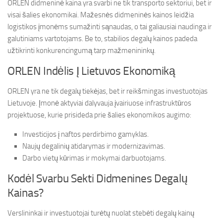
ORLEN didmeninė kaina yra svarbi ne tik transporto sektoriui, bet ir
visai šalies ekonomikai. Mažesnės didmeninės kainos leidžia
logistikos įmonėms sumažinti sąnaudas, o tai galiausiai naudinga ir
galutiniams vartotojams. Be to, stabilios degalų kainos padeda
užtikrinti konkurencingumą tarp mažmenininkų.
ORLEN Indėlis Į Lietuvos Ekonomiką
ORLEN yra ne tik degalų tiekėjas, bet ir reikšmingas investuotojas
Lietuvoje. Įmonė aktyviai dalyvauja įvairiuose infrastruktūros
projektuose, kurie prisideda prie šalies ekonomikos augimo:
Investicijos į naftos perdirbimo gamyklas.
Naujų degalinių atidarymas ir modernizavimas.
Darbo vietų kūrimas ir mokymai darbuotojams.
Kodėl Svarbu Sekti Didmenines Degalų
Kainas?
Verslininkai ir investuotojai turėtų nuolat stebėti degalų kainų