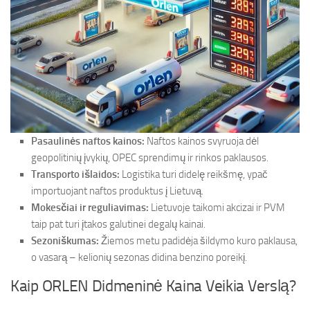
Pasaulinės naftos kainos:
Naftos kainos svyruoja dėl
geopolitinių įvykių, OPEC sprendimų ir rinkos paklausos.
Transporto išlaidos:
Logistika turi didelę reikšmę, ypač
importuojant naftos produktus į Lietuvą.
Mokesčiai ir reguliavimas:
Lietuvoje taikomi akcizai ir PVM
taip pat turi įtakos galutinei degalų kainai.
Sezoniškumas:
Žiemos metu padidėja šildymo kuro paklausa,
o vasarą – kelionių sezonas didina benzino poreikį.
Kaip ORLEN Didmeninė Kaina Veikia Verslą?