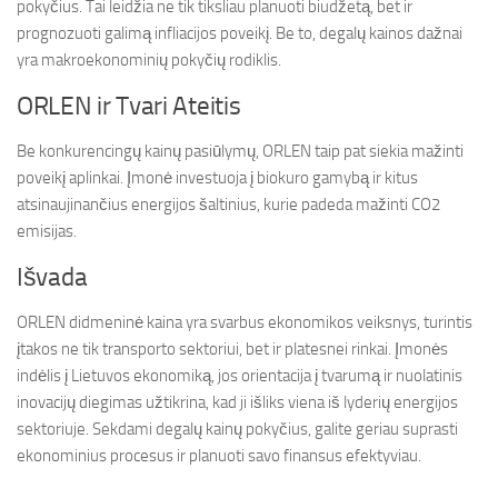
pokyčius. Tai leidžia ne tik tiksliau planuoti biudžetą, bet ir
prognozuoti galimą infliacijos poveikį. Be to, degalų kainos dažnai
yra makroekonominių pokyčių rodiklis.
ORLEN ir Tvari Ateitis
Be konkurencingų kainų pasiūlymų, ORLEN taip pat siekia mažinti
poveikį aplinkai. Įmonė investuoja į biokuro gamybą ir kitus
atsinaujinančius energijos šaltinius, kurie padeda mažinti CO2
emisijas.
Išvada
ORLEN didmeninė kaina yra svarbus ekonomikos veiksnys, turintis
įtakos ne tik transporto sektoriui, bet ir platesnei rinkai. Įmonės
indėlis į Lietuvos ekonomiką, jos orientacija į tvarumą ir nuolatinis
inovacijų diegimas užtikrina, kad ji išliks viena iš lyderių energijos
sektoriuje. Sekdami degalų kainų pokyčius, galite geriau suprasti
ekonominius procesus ir planuoti savo finansus efektyviau.