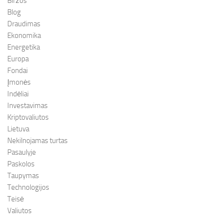
Biržos
Blog
Draudimas
Ekonomika
Energetika
Europa
Fondai
Įmonės
Indėliai
Investavimas
Kriptovaliutos
Lietuva
Nekilnojamas turtas
Pasaulyje
Paskolos
Taupymas
Technologijos
Teisė
Valiutos