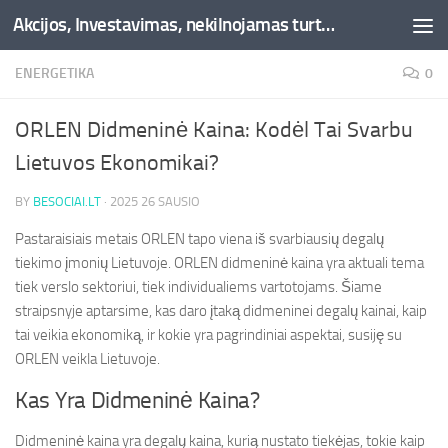
Akcijos, Investavimas, nekilnojamas turtas, kriptovaliutos - Besociai.lt
Skip to content
ENERGETIKA
0
ORLEN Didmeninė Kaina: Kodėl Tai Svarbu
Lietuvos Ekonomikai?
BY
BESOCIAI.LT
·
2025 26 SAUSIO
Pastaraisiais metais ORLEN tapo viena iš svarbiausių degalų
tiekimo įmonių Lietuvoje. ORLEN didmeninė kaina yra aktuali tema
tiek verslo sektoriui, tiek individualiems vartotojams. Šiame
straipsnyje aptarsime, kas daro įtaką didmeninei degalų kainai, kaip
tai veikia ekonomiką, ir kokie yra pagrindiniai aspektai, susiję su
ORLEN veikla Lietuvoje.
Kas Yra Didmeninė Kaina?
Didmeninė kaina yra degalų kaina, kurią nustato tiekėjas, tokie kaip