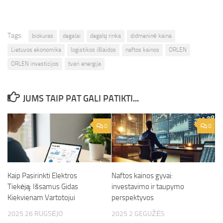
Tags:
biokuras
degalai
degalų rinka
didmeninė kaina
Lietuvos ekonomika
logistikos išlaidos
naftos kainos
ORLEN
ORLEN investicijos
tvari energija
JUMS TAIP PAT GALI PATIKTI...
0
0
Kaip Pasirinkti Elektros
Naftos kainos gyvai:
Tiekėją: Išsamus Gidas
investavimo ir taupymo
Kiekvienam Vartotojui
perspektyvos
2025 26 RUGSĖJO
2025 2 GEGUŽĖS