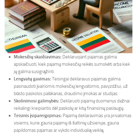
Mokesčių skaičiavimas:
Deklaruojant pajamas galima
apskaičiuoti, kiek pajamų mokesčių reikės sumokėti arba kiek
jų galima susigrąžinti.
Lengvatų gavimas:
Teisingai deklaravus pajamas galima
pasinaudoti įvairiomis mokesčių lengvatomis, pavyzdžiui, už
būsto paskolos palūkanas, draudimo įmokas ar studijas.
Skolinimosi galimybės:
Deklaruoti pajamų duomenys dažnai
reikalingi kreipiantis dėl paskolų ar kitų finansinių paslaugų.
Teisinis įsipareigojimas:
Pajamų deklaravimas yra privalomas
visiems, kurie gauna pajamų iš šaltinių užsienyje, gauna
papildomas pajamas ar vykdo individualią veiklą.