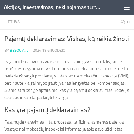
Akcijos, Investavimas, nekilnojamas turtas, kriptovaliutos - Besociai.lt
Skip to content
LIETUVA
0
Pajamų deklaravimas: Viskas, ką reikia žinoti
BY
BESOCIAI.LT
·
2024 18 GRUODŽIO
Pajamų deklaravimas yra svarbi finansinio gyvenimo dalis, kurios
reikšmės negalima nuvertinti. Tinkamai deklaruotos pajamos ne tik
padeda išvengti problemų su Valstybine mokesčių inspekcija (VMI),
bet ir suteikia galimybę gauti įvairias lengvatas bei kompensacijas.
Šiame straipsnyje aptarsime, kas yra pajamų deklaravimas, kodėl jis
svarbus ir kaip tai padaryti teisingai.
Kas yra pajamų deklaravimas?
Pajamų deklaravimas – tai procesas, kai fiziniai asmenys pateikia
Valstybinei mokesčių inspekcijai informaciją apie savo uždirbtas