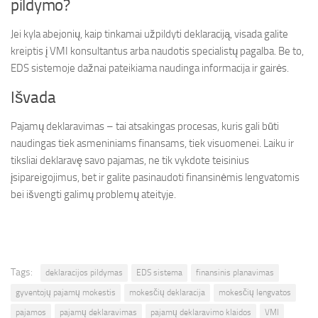
pildymo?
Jei kyla abejonių, kaip tinkamai užpildyti deklaraciją, visada galite
kreiptis į VMI konsultantus arba naudotis specialistų pagalba. Be to,
EDS sistemoje dažnai pateikiama naudinga informacija ir gairės.
Išvada
Pajamų deklaravimas – tai atsakingas procesas, kuris gali būti
naudingas tiek asmeniniams finansams, tiek visuomenei. Laiku ir
tiksliai deklaravę savo pajamas, ne tik vykdote teisinius
įsipareigojimus, bet ir galite pasinaudoti finansinėmis lengvatomis
bei išvengti galimų problemų ateityje.
Tags:
deklaracijos pildymas
EDS sistema
finansinis planavimas
gyventojų pajamų mokestis
mokesčių deklaracija
mokesčių lengvatos
pajamos
pajamų deklaravimas
pajamų deklaravimo klaidos
VMI