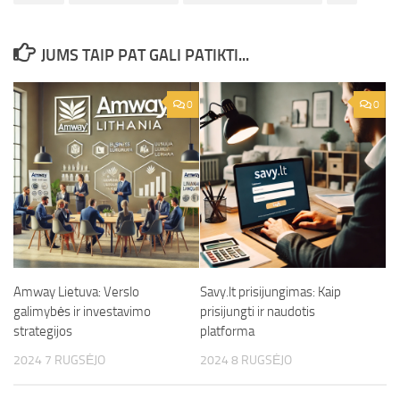
JUMS TAIP PAT GALI PATIKTI...
0
0
Amway Lietuva: Verslo
Savy.lt prisijungimas: Kaip
galimybės ir investavimo
prisijungti ir naudotis
strategijos
platforma
2024 7 RUGSĖJO
2024 8 RUGSĖJO