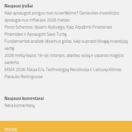
Naujausi įrašai
Kaip apsaugoti pinigus nuo nuvertėjimo? Geriausios investicijos
apsaugai nuo infliacijos 2026 metais
Ponzi Schemos: Išsami Apžvalga, Kaip Atpažinti Finansines
Piramides ir Apsaugoti Savo Turtą
Fundamentali analizė: Išsamus gidas, kaip suprasti tikrąją investicijų
vertę
2026 metų liepos 16-oji: Istorijos, ateities vizijų ir vasaros magijos
sankirta
MMA 2026: Nauja Era, Technologijų Revoliucija ir Lietuvių Kilimas
Pasaulio Reitinguose
Naujausi komentarai
Nėra komentarų.
MORE