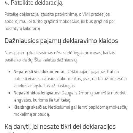
4. Pateikite deklaraciją
Pateikę deklaraciją, gausite patvirtinimą, o VMI pradės jos
apdorojimą. Jei turite grąžinti mokesčius, jie bus grąžinti per
nustatytą laikotarpį.
Dažniausios pajamų deklaravimo klaidos
Nors pajamų deklaravimas nėra sudėtingas procesas, kartais
pasitaiko klaidų. Štai keletas dažniausių:
Nepateikti visi dokumentai:
Deklaruojant pajamas būtina
pateikti visus susijusius dokumentus, pvz., darbo užmokesčio
lapelius ar sąskaitas už paslaugas.
Nepasirinktos lengvatos:
Daugelis žmonių pamiršta nurodyti
lengvatas, kurioms jie turi teisę.
Klaidingi skaičiai:
Netikslumai gali lemti papildomą mokesčių
mokėjimą ar baudą.
Ką daryti, jei nesate tikri dėl deklaracijos