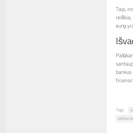
Taip, in
reiškia
eurų yr
Išva
Palūkan
santaup
bankus i
finansi
Tags:
b
palūkanos