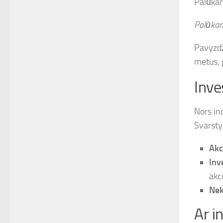
Palūkan
Palūkan
Pavyzdž
metus, 
Inve
Nors in
Svarsty
Akci
Inve
akc
Nek
Ar i