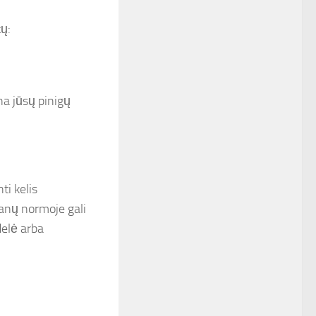
tų:
na jūsų pinigų
ti kelis
anų normoje gali
delė arba