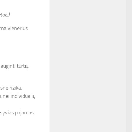
tais)
rma vienerius
auginti turtą.
sne rizika.
 nei individualių
pasyvias pajamas.