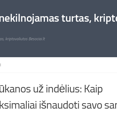
nekilnojamas turtas, kripto
s, kriptovaliutos Besociai.lt
I
ūkanos už indėlius: Kaip
simaliai išnaudoti savo s