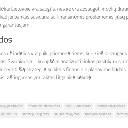
dėliai Lietuvoje yra saugūs, nes jie yra apsaugoti indėlių dra
, kad jei bankas susiduria su finansinėmis problemomis, jūsų p
a garantuojami.
dos
os už indėlius yra puiki priemonė tiems, kurie ieško saugaus
as. Svarbiausia – kruopščiai analizuoti rinkos pasiūlymus, ri
r derinti šią strategiją su kitais finansinio planavimo būdais
nis raštingumas yra raktas į ilgalaikę sėkmę.
ankų pasiūlymai
finansinis planavimas
indėlių draudimas
indėlių palyginimas
 už indėlius
santaupų augimas
saugus taupymas
taupymo sąskaita
terminuo