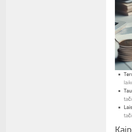
Ter
laik
Tau
tač
Lai
tač
Kaip