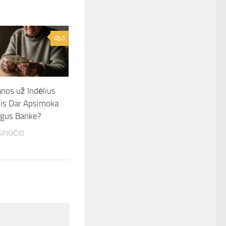
0
nos už Indėlius
Vis Dar Apsimoka
nigus Banke?
GPJŪČIO