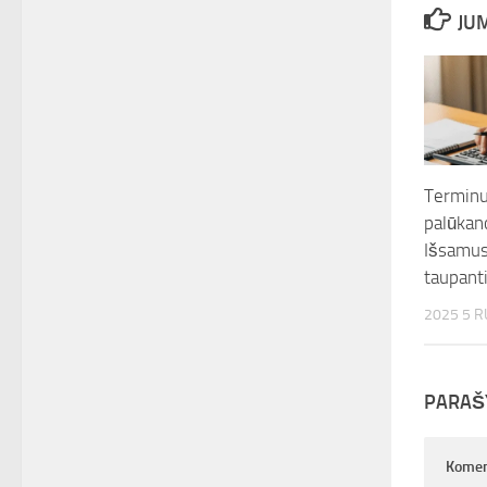
JUM
Terminu
palūkan
Išsamus
taupant
2025 5 
PARAŠ
Komen