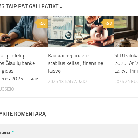
S TAIP PAT GALI PATIKTI...
0
0
otų indėlių
Kaupiamieji indeliai –
SEB Palūka
os Šiaulių banke:
stabilus kelias į finansinę
2025: Ar 
 gidas
laisvę
Laikyti Pi
iems 2025-aisiais
2025 18 BALANDŽIO
2025 24 RU
RUGSĖJO
YKITE KOMENTARĄ
taras
*