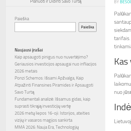
Planuoti ir Didinti Savo Turtą
BY
BESOC
Palūkan
Paieška
santaup
Paieška
siekdam
tarifais
tinkamia
Naujausi įrašai
Kaip apsaugoti pinigus nuo nuvertėjimo?
Kas 
Geriausios investicijos apsaugai nuo infliacijos
2026 metais
Palūkan
Ponzi Schemos: Išsami Apžvalga, Kaip
laikomu
Atpažinti Finansines Piramides ir Apsaugoti
nuo jūs
Savo Turtą
Fundamentali analizė: Išsamus gidas, kaip
Indė
suprasti tikrąją investicijų vertę
2026 metų liepos 16-oji: Istorijos, ateities
vizijų ir vasaros magijos sankirta
Lietuvoj
MMA 2026: Nauja Era, Technologijų