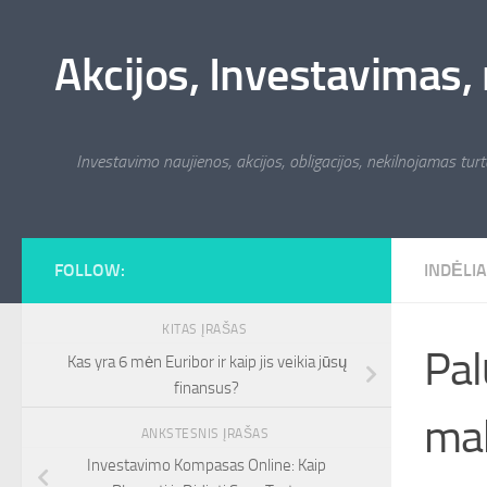
Skip to content
Akcijos, Investavimas, 
Investavimo naujienos, akcijos, obligacijos, nekilnojamas turta
FOLLOW:
INDĖLIA
KITAS ĮRAŠAS
Pal
Kas yra 6 mėn Euribor ir kaip jis veikia jūsų
finansus?
mak
ANKSTESNIS ĮRAŠAS
Investavimo Kompasas Online: Kaip