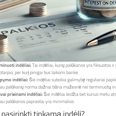
minuoti indėliai:
Tai indėliai, kurių palūkanos yra fiksuotos ir
otarpio, per kurį pinigai bus laikomi banke.
pymo indėliai:
Šie indėliai suteikia galimybę reguliariai papil
iau palūkanų norma dažnai būna mažesnė nei terminuotų in
svai prieinami indėliai:
Šie indėliai leidžia bet kuriuo metu ats
iau palūkanos paprastai yra minimalios.
 pasirinkti tinkamą indėlį?