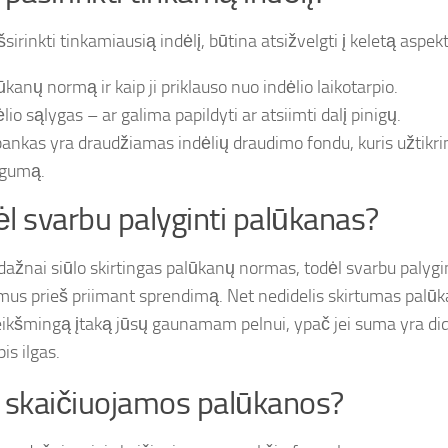
šsirinkti tinkamiausią indėlį, būtina atsižvelgti į keletą aspek
ūkanų normą ir kaip ji priklauso nuo indėlio laikotarpio.
lio sąlygas – ar galima papildyti ar atsiimti dalį pinigų.
bankas yra draudžiamas indėlių draudimo fondu, kuris užtikri
gumą.
l svarbu palyginti palūkanas?
dažnai siūlo skirtingas palūkanų normas, todėl svarbu palygin
mus prieš priimant sprendimą. Net nedidelis skirtumas palūk
reikšmingą įtaką jūsų gaunamam pelnui, ypač jei suma yra di
pis ilgas.
 skaičiuojamos palūkanos?