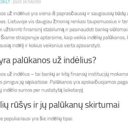
IAI.LT
·
2025 20 SAUSIO
os už indėlius yra viena iš paprasčiausių ir saugiausių būdų 
as. Lietuvoje vis daugiau žmonių renkasi taupomuosius ir te
i užtikrinti finansinį stabilumą ir pasinaudoti bankų siūloma
. Šiame straipsnyje aptarsime, kaip veikia indėlių palūkanos, k
usią indėlį ir kokius veiksnius verta apsvarstyti.
yra palūkanos už indėlius?
os už indėlius – tai bankų ar kitų finansų institucijų mokama
s pinigus jų sąskaitose. Palūkanos yra apskaičiuojamos paga
ų indėlio sumos per nustatytą laikotarpį.
lių rūšys ir jų palūkanų skirtumai
e populiariausi yra šie indėlių tipai: