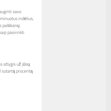
auginti savo
rminuotus indėlius,
is palūkanų
aip pasirinkti
s atlygis už jūsų
l sutartą procentą