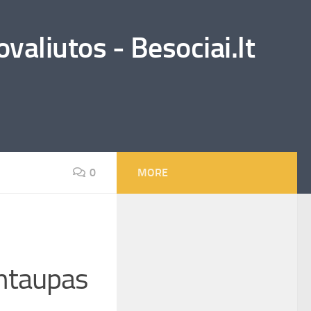
valiutos - Besociai.lt
0
MORE
antaupas