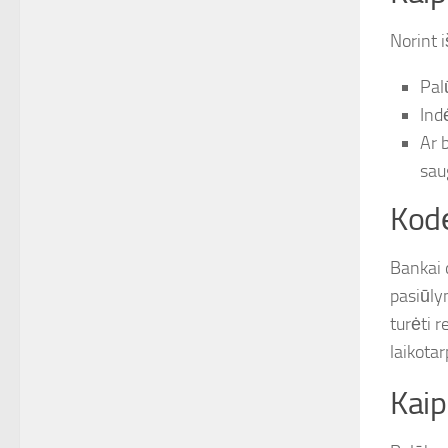
Norint i
Pal
Indė
Ar 
sau
Kodė
Bankai 
pasiūly
turėti 
laikotar
Kaip