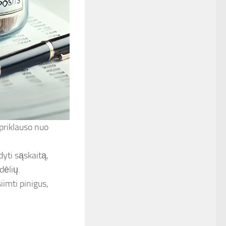
 priklauso nuo
dyti sąskaitą,
dėlių.
iimti pinigus,