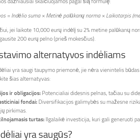
os dažniausiai skaičiuojamos pagal šią formulę:
os = Indėlio suma × Metinė palūkanų norma × Laikotarpis (me
iui, jei laikote 10,000 eurų indėlį su 2% metine palūkanų no
gausite 200 eurų pelno (prieš mokesčius).
stavimo alternatyvos indėliams
dėliai yra saugi taupymo priemonė, jie nėra vienintelis būdas 
kite šias alternatyvas:
jos ir obligacijos:
Potencialiai didesnis pelnas, tačiau su dide
sticiniai fondai:
Diversifikacijos galimybės su mažesne rizika
ijų pirkimas.
ilnojamasis turtas:
Ilgalaikė investicija, kuri gali generuoti 
ndėliai yra saugūs?