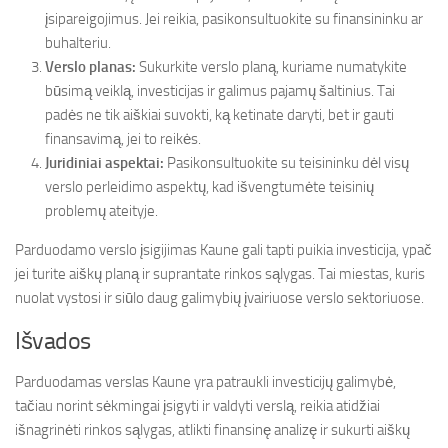
įsipareigojimus. Jei reikia, pasikonsultuokite su finansininku ar
buhalteriu.
Verslo planas:
Sukurkite verslo planą, kuriame numatykite
būsimą veiklą, investicijas ir galimus pajamų šaltinius. Tai
padės ne tik aiškiai suvokti, ką ketinate daryti, bet ir gauti
finansavimą, jei to reikės.
Juridiniai aspektai:
Pasikonsultuokite su teisininku dėl visų
verslo perleidimo aspektų, kad išvengtumėte teisinių
problemų ateityje.
Parduodamo verslo įsigijimas Kaune gali tapti puikia investicija, ypač
jei turite aiškų planą ir suprantate rinkos sąlygas. Tai miestas, kuris
nuolat vystosi ir siūlo daug galimybių įvairiuose verslo sektoriuose.
Išvados
Parduodamas verslas Kaune yra patraukli investicijų galimybė,
tačiau norint sėkmingai įsigyti ir valdyti verslą, reikia atidžiai
išnagrinėti rinkos sąlygas, atlikti finansinę analizę ir sukurti aiškų