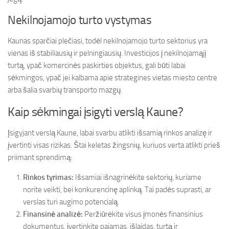
Nekilnojamojo turto vystymas
Kaunas sparčiai plečiasi, todėl nekilnojamojo turto sektorius yra
vienas iš stabiliausių ir pelningiausių. Investicijos į nekilnojamąjį
turtą, ypač komercinės paskirties objektus, gali būti labai
sėkmingos, ypač jei kalbama apie strategines vietas miesto centre
arba šalia svarbių transporto mazgų.
Kaip sėkmingai įsigyti verslą Kaune?
Įsigyjant verslą Kaune, labai svarbu atlikti išsamią rinkos analizę ir
įvertinti visas rizikas. Štai keletas žingsnių, kuriuos verta atlikti prieš
priimant sprendimą:
Rinkos tyrimas:
Išsamiai išnagrinėkite sektorių, kuriame
norite veikti, bei konkurencinę aplinką. Tai padės suprasti, ar
verslas turi augimo potencialą.
Finansinė analizė:
Peržiūrėkite visus įmonės finansinius
dokumentus, įvertinkite pajamas, išlaidas, turtą ir