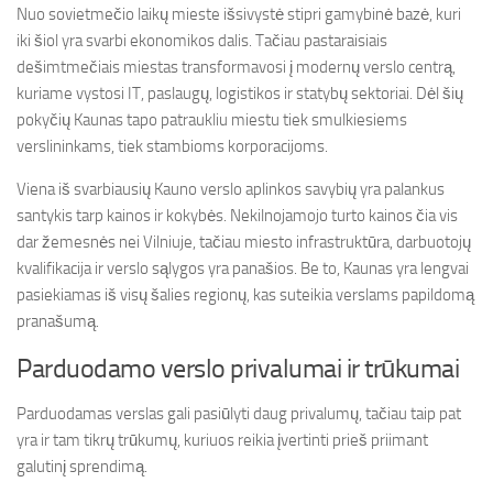
Nuo sovietmečio laikų mieste išsivystė stipri gamybinė bazė, kuri
iki šiol yra svarbi ekonomikos dalis. Tačiau pastaraisiais
dešimtmečiais miestas transformavosi į modernų verslo centrą,
kuriame vystosi IT, paslaugų, logistikos ir statybų sektoriai. Dėl šių
pokyčių Kaunas tapo patraukliu miestu tiek smulkiesiems
verslininkams, tiek stambioms korporacijoms.
Viena iš svarbiausių Kauno verslo aplinkos savybių yra palankus
santykis tarp kainos ir kokybės. Nekilnojamojo turto kainos čia vis
dar žemesnės nei Vilniuje, tačiau miesto infrastruktūra, darbuotojų
kvalifikacija ir verslo sąlygos yra panašios. Be to, Kaunas yra lengvai
pasiekiamas iš visų šalies regionų, kas suteikia verslams papildomą
pranašumą.
Parduodamo verslo privalumai ir trūkumai
Parduodamas verslas gali pasiūlyti daug privalumų, tačiau taip pat
yra ir tam tikrų trūkumų, kuriuos reikia įvertinti prieš priimant
galutinį sprendimą.