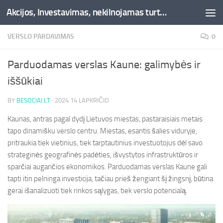
Akcijos, Investavimas, nekilnojamas turtas, kriptovaliutos - Besociai.lt
Skip to content
VERSLO PARDAVIMAS
0
Parduodamas verslas Kaune: galimybės ir
iššūkiai
BY
BESOCIAI.LT
·
2024 14 LAPKRIČIO
Kaunas, antras pagal dydį Lietuvos miestas, pastaraisiais metais
tapo dinamišku verslo centru. Miestas, esantis šalies viduryje,
pritraukia tiek vietinius, tiek tarptautinius investuotojus dėl savo
strateginės geografinės padėties, išvystytos infrastruktūros ir
sparčiai augančios ekonomikos. Parduodamas verslas Kaune gali
tapti itin pelninga investicija, tačiau prieš žengiant šį žingsnį, būtina
gerai išanalizuoti tiek rinkos sąlygas, tiek verslo potencialą.