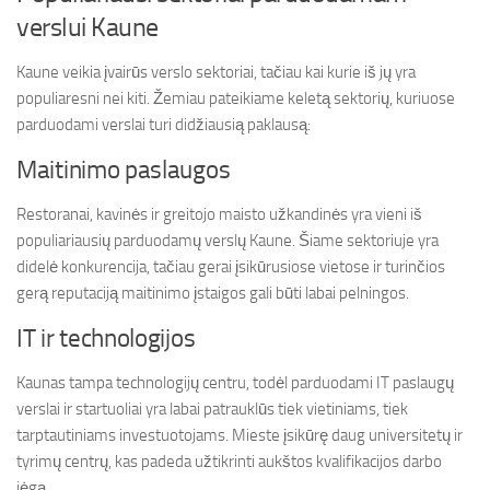
verslui Kaune
Kaune veikia įvairūs verslo sektoriai, tačiau kai kurie iš jų yra
populiaresni nei kiti. Žemiau pateikiame keletą sektorių, kuriuose
parduodami verslai turi didžiausią paklausą:
Maitinimo paslaugos
Restoranai, kavinės ir greitojo maisto užkandinės yra vieni iš
populiariausių parduodamų verslų Kaune. Šiame sektoriuje yra
didelė konkurencija, tačiau gerai įsikūrusiose vietose ir turinčios
gerą reputaciją maitinimo įstaigos gali būti labai pelningos.
IT ir technologijos
Kaunas tampa technologijų centru, todėl parduodami IT paslaugų
verslai ir startuoliai yra labai patrauklūs tiek vietiniams, tiek
tarptautiniams investuotojams. Mieste įsikūrę daug universitetų ir
tyrimų centrų, kas padeda užtikrinti aukštos kvalifikacijos darbo
jėgą.