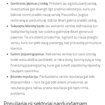
Greitesnis įėjimas į rinką:
Pirkdami jau egzistuojantį verslą,
investuotojai gali išvengti ilgo pradinio laikotarpio, kuris yra
būtinas norint pradėti naują verslą. Pavyzdžiui, įsigijus
restoraną ar parduotuvę, dažnai iškart galima pradėti veiklą.
Sukaupta klientų bazė:
Jau veikiantis verslas dažniausiai turi
lojalių klientų bazę, kas suteikia galimybę iškart generuoti
pajamas. Tai yra didelis privalumas, lyginant su naujai įsteigtu
verslu, kuris turi įdėti daug pastangų, kad pritrauktų pirmuosius
klientus.
Galimi įsipareigojimai:
Kiekvienas verslas turi savo istoriją,
todėl reikia atidžiai peržiūrėti, ar nėra skolų, teismų bylų ar kitų
finansinių įsipareigojimų, kurie gali sukelti papildomų rūpesčių
naujajam savininkui.
Įmonės reputacija:
Parduodamo verslo reputacija gali būti
dviprasmiška – nors tai gali būti didelis privalumas, jei
reputacija gera, tačiau prasta reputacija gali tapti rimta
problema.
Populiariausi sektoriai parduodamam