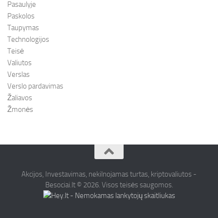
Pasaulyje
Paskolos
Taupymas
Technologijos
Teisė
Valiutos
Verslas
Verslo pardavimas
Žaliavos
Žmonės
Akcijos, Investavimas, nekilnojamas turtas, kriptovaliutos -
Besociai.lt © 2026. Visos teisės saugomos.