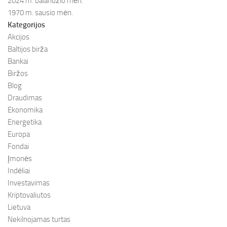
2024 m. balandžio mėn.
1970 m. sausio mėn.
Kategorijos
Akcijos
Baltijos birža
Bankai
Biržos
Blog
Draudimas
Ekonomika
Energetika
Europa
Fondai
Įmonės
Indėliai
Investavimas
Kriptovaliutos
Lietuva
Nekilnojamas turtas