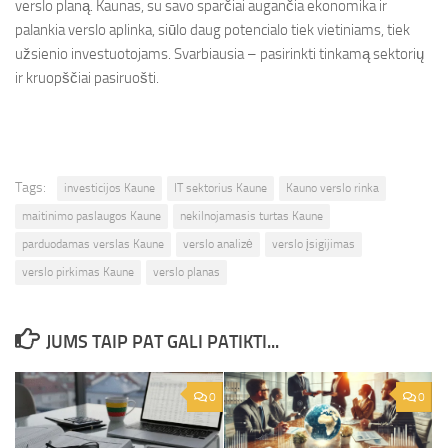
verslo planą. Kaunas, su savo sparčiai augančia ekonomika ir
palankia verslo aplinka, siūlo daug potencialo tiek vietiniams, tiek
užsienio investuotojams. Svarbiausia – pasirinkti tinkamą sektorių
ir kruopščiai pasiruošti.
Tags:
investicijos Kaune
IT sektorius Kaune
Kauno verslo rinka
maitinimo paslaugos Kaune
nekilnojamasis turtas Kaune
parduodamas verslas Kaune
verslo analizė
verslo įsigijimas
verslo pirkimas Kaune
verslo planas
JUMS TAIP PAT GALI PATIKTI...
0
0