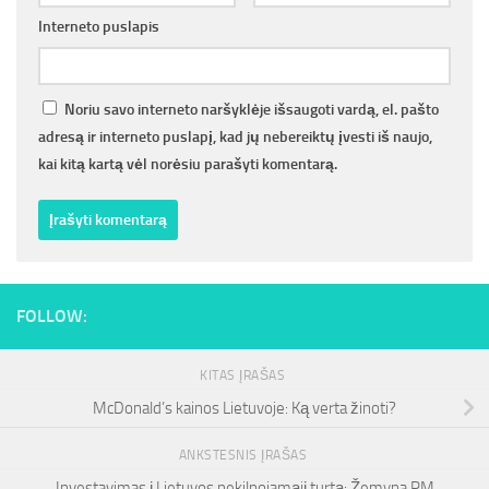
Interneto puslapis
Noriu savo interneto naršyklėje išsaugoti vardą, el. pašto
adresą ir interneto puslapį, kad jų nebereiktų įvesti iš naujo,
kai kitą kartą vėl norėsiu parašyti komentarą.
FOLLOW:
KITAS ĮRAŠAS
McDonald’s kainos Lietuvoje: Ką verta žinoti?
ANKSTESNIS ĮRAŠAS
Investavimas į Lietuvos nekilnojamąjį turtą: Žemyna PM