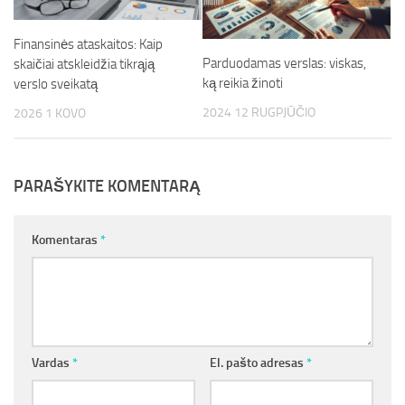
Finansinės ataskaitos: Kaip
Parduodamas verslas: viskas,
skaičiai atskleidžia tikrąją
ką reikia žinoti
verslo sveikatą
2024 12 RUGPJŪČIO
2026 1 KOVO
PARAŠYKITE KOMENTARĄ
Komentaras
*
Vardas
*
El. pašto adresas
*