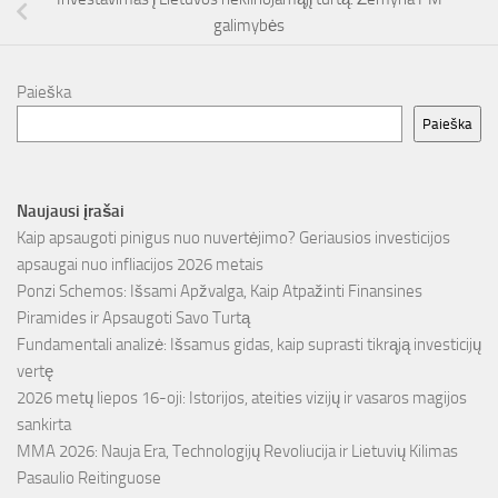
galimybės
Paieška
Paieška
Naujausi įrašai
Kaip apsaugoti pinigus nuo nuvertėjimo? Geriausios investicijos
apsaugai nuo infliacijos 2026 metais
Ponzi Schemos: Išsami Apžvalga, Kaip Atpažinti Finansines
Piramides ir Apsaugoti Savo Turtą
Fundamentali analizė: Išsamus gidas, kaip suprasti tikrąją investicijų
vertę
2026 metų liepos 16-oji: Istorijos, ateities vizijų ir vasaros magijos
sankirta
MMA 2026: Nauja Era, Technologijų Revoliucija ir Lietuvių Kilimas
Pasaulio Reitinguose