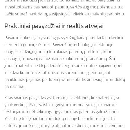
turtus. Investicijos į tokias struktūras leidžia mažiau patyrusiems
investuotojams pasinaudoti patentų vertės augimo potencialu, tuo
pačiu sumažinant riziką, susijusią su individualių patentų vertinimu.
Praktiniai pavyzdžiai ir realūs atvejai
Pasaulio rinkose jau yra daug pavyzdžių, kada patentai tapo kertiniu
elementu įmonių sėkmei. Pavyzdžiui, technologijų sektoriuje
daugelis didžiųjų įmonių turi plačias patentų portfelius, kurie
apsaugo jų inovacijas ir užtikrina konkurencinį pranašumą. Šių
įmonių patentai ne tik padeda išvengti konkurentų kopijavimo, bet
ir leidžia komercializuoti unikalius sprendimus, generuojant
papildomas pajamas per licencijavimo sutartis ar tiesioginį produktų
pardavimą.
Kitas svarbus pavyzdys yra farmacijos sektorius, kur patentai yra
ypač vertingi. Nauji vaistai ir gydymo metodai yra ilgai kuriami ir
testuojami, todėl sėkmingai įgyvendintas patentas gali užtikrinti
išskirtinę teisę parduoti produktą rinkoje be konkurencijos. Tai
suteikia įmonėms galimybę atgauti investicijas į mokslinius tyrimus