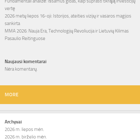
Fundamentali analizė: Išsamus gidas, kaip suprasti tikrąją investicijų
vertę
2026 metų liepos 16-oji: Istorijos, ateities vizijų ir vasaros magijos
sankirta
MMA 2026: Nauja Era, Technologijų Revoliucija ir Lietuvių Kilimas
Pasaulio Reitinguose
Naujausi komentarai
Nėra komentarų.
MORE
Archyvai
2026 m. liepos mėn.
2026 m. birželio mėn.