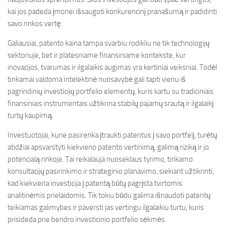
kai jos padeda įmonei išsaugoti konkurencinį pranašumą ir padidinti
savo rinkos vertę.
Galiausiai, patento kaina tampa svarbiu rodikliu ne tik technologijų
sektoriuje, bet ir platesniame finansiniame kontekste, kur
inovacijos, tvarumas ir ilgalaikis augimas yra kertiniai veiksniai. Todėl
tinkamai valdoma intelektinė nuosavybė gali tapti vienu iš
pagrindinių investicijų portfelio elementų, kuris kartu su tradiciniais
finansiniais instrumentais užtikrina stabilų pajamų srautą ir ilgalaikį
turtų kaupimą.
Investuotojai, kurie pasirenka įtraukti patentus į savo portfelį, turėtų
atidžiai apsvarstyti kiekvieno patento vertinimą, galimą riziką ir jo
potencialą rinkoje. Tai reikalauja nuoseklaus tyrimo, tinkamo
konsultacijų pasirinkimo ir strateginio planavimo, siekiant užtikrinti,
kad kiekviena investicija į patentą būtų pagrįsta tvirtomis
analitinėmis prielaidomis. Tik tokiu būdu galima išnaudoti patentų
teikiamas galimybes ir paversti jas vertingu ilgalaikiu turtu, kuris
prisideda prie bendro investicinio portfelio sėkmės.