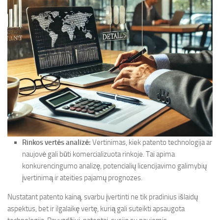
Rinkos vertės analizė:
Vertinimas, kiek patento technologija ar
naujovė gali būti komercializuota rinkoje. Tai apima
konkurencingumo analizę, potencialių licencijavimo galimybių
įvertinimą ir ateities pajamų prognozes.
Nustatant patento kainą, svarbu įvertinti ne tik pradinius išlaidų
aspektus, bet ir ilgalaikę vertę, kurią gali suteikti apsaugota