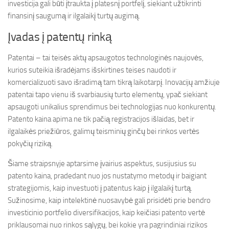
investicija gali būti įtraukta į platesnį portfelį, siekiant užtikrinti
finansinį saugumą ir ilgalaikį turtų augimą.
Įvadas į patentų rinką
Patentai – tai teisės aktų apsaugotos technologinės naujovės,
kurios suteikia išradėjams išskirtines teises naudoti ir
komercializuoti savo išradimą tam tikrą laikotarpį. Inovacijų amžiuje
patentai tapo vienu iš svarbiausių turto elementų, ypač siekiant
apsaugoti unikalius sprendimus bei technologijas nuo konkurentų.
Patento kaina apima ne tik pačią registracijos išlaidas, bet ir
ilgalaikės priežiūros, galimų teisminių ginčų bei rinkos vertės
pokyčių riziką.
Šiame straipsnyje aptarsime įvairius aspektus, susijusius su
patento kaina, pradedant nuo jos nustatymo metodų ir baigiant
strategijomis, kaip investuoti į patentus kaip į ilgalaikį turtą.
Sužinosime, kaip intelektinė nuosavybė gali prisidėti prie bendro
investicinio portfelio diversifikacijos, kaip keičiasi patento vertė
priklausomai nuo rinkos sąlygų, bei kokie yra pagrindiniai rizikos