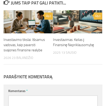
JUMS TAIP PAT GALI PATIKTI...
0
0
Investavimo tikslai: Išsamus
Investavimas: Kelias į
vadovas, kaip paversti
Finansinę Nepriklausomybę
svajones finansine realybe
2025 13 SAUSIO
2026 23 BALANDŽIO
PARAŠYKITE KOMENTARĄ
Komentaras
*