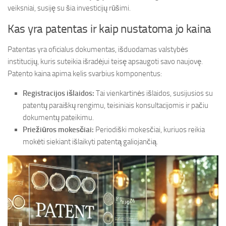
veiksniai, susiję su šia investicijų rūšimi.
Kas yra patentas ir kaip nustatoma jo kaina
Patentas yra oficialus dokumentas, išduodamas valstybės
institucijų, kuris suteikia išradėjui teisę apsaugoti savo naujovę.
Patento kaina apima kelis svarbius komponentus:
Registracijos išlaidos:
Tai vienkartinės išlaidos, susijusios su
patentų paraiškų rengimu, teisiniais konsultacijomis ir pačiu
dokumentų pateikimu.
Priežiūros mokesčiai:
Periodiški mokesčiai, kuriuos reikia
mokėti siekiant išlaikyti patentą galiojančią.