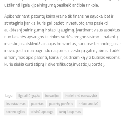
užtikrinti ilgalaikį pelningumą besikeičiančioje rinkoje.
Apibendrinant, patentų kaina yra ne tik finansinė sąvoka, bet ir
strateginis įrankis, kuris gali padėti investuotojams pasiekti
aukštesnį pelningumą ir stabilų augimą. Įvertinant visus aspektus –
nuo teisinės apsaugos iki rinkos vertės prognozavimo – patentų
investicijos atskleidžia naujus horizontus, kuriuose technologijos ir
inovacijos tampa pagrindu naujoms investicijų galimybėms. Todėl
išmanymas apie patentų kainą ir jos dinamiką yra būtinas visiems,
kurie siekia kurti stiprų ir diversifikuotą investicijų portfelį.
Tags:
ilgalaikė grąža
inovacijos
intelektinė nuosavybė
investavimas
patentas
patentų portfelis
rinkos analizė
technologijos
teisinė apsauga
turtų kaupimas