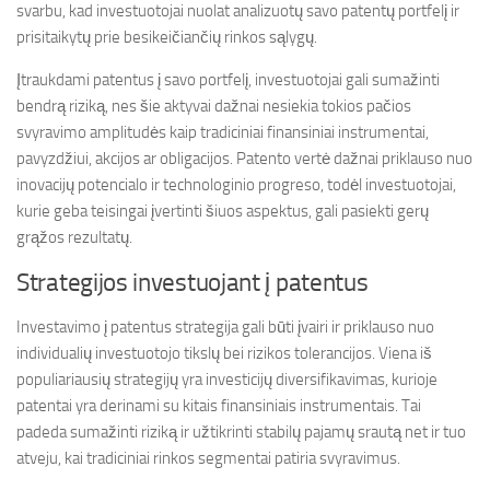
svarbu, kad investuotojai nuolat analizuotų savo patentų portfelį ir
prisitaikytų prie besikeičiančių rinkos sąlygų.
Įtraukdami patentus į savo portfelį, investuotojai gali sumažinti
bendrą riziką, nes šie aktyvai dažnai nesiekia tokios pačios
svyravimo amplitudės kaip tradiciniai finansiniai instrumentai,
pavyzdžiui, akcijos ar obligacijos. Patento vertė dažnai priklauso nuo
inovacijų potencialo ir technologinio progreso, todėl investuotojai,
kurie geba teisingai įvertinti šiuos aspektus, gali pasiekti gerų
grąžos rezultatų.
Strategijos investuojant į patentus
Investavimo į patentus strategija gali būti įvairi ir priklauso nuo
individualių investuotojo tikslų bei rizikos tolerancijos. Viena iš
populiariausių strategijų yra investicijų diversifikavimas, kurioje
patentai yra derinami su kitais finansiniais instrumentais. Tai
padeda sumažinti riziką ir užtikrinti stabilų pajamų srautą net ir tuo
atveju, kai tradiciniai rinkos segmentai patiria svyravimus.