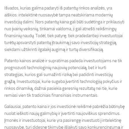
Išvados, kurias galima padaryti iš patentų rinkos analizės, yra
aiškios: intelektinė nuosavybė tampa neatskiriama modernių
investicijų dalimi. Nors patentų kaina gali būti sudėtinga ir priklausyti
nuo įvairių veiksnių, tinkamai valdoma, ji gali atnešti reikšmingų
finansinių naudų. Todėl, tiek patyrę, tiek pradedantieji investuotojai
turėtų apsvarstyti patentų įtraukimą į savo investicijų strategiją,
siekdami užtikrinti ilgalaikį augimą ir turtų diversifikaciją.
Patento kainos analizė ir supratimas padeda investuotojams ne tik
prognozuoti technologinių naujovių potencialą, bet ir kurti
strategijas, kurios gali sumažinti riziką bei padidinti investicijų
grąžą. Investuotojai, kurie sugeba įvertinti technologijų pokyčius ir
rinkos dinamiką, dažnai pasiekia geresnių rezultatų nei tie, kurie
remiasi vien tik tradiciniais finansiniais instrumentais.
Galiausiai, patento kaina ir jos investicinė reikšmė pabrėžia būtinybę
nuolat ieškoti naujų galimybių ir įvertinti naujoviškus sprendimus.
Įmonės ir investuotojai, kurie yra pasirengę investuoti į intelektinę
nuosavybę, turi didesnę tikimybę išlaikyti savo konkurencingumą ir