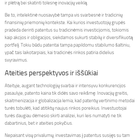
ir plėtrą bei skatinti tolesnę inovacijų veiklą.
Be to, intelektinė nuosavybė tampa vis svarbesnė ir tradicinių
finansinių priemonių kontekste. Kai kurios investuotojų grupės
pradeda derinti patentus su tradicinėmis investicijomis, tokiomis
kaip akcijos ir obligacijos, siekdamos sukurti stabilų ir diversifikuotą
portfelį. Tokiu būdu patentai tampa papildomu stabilumo šaltiniu,
ypač tais laikotarpiais, kai tradicinės rinkos patiria didelius
svyravimus.
Ateities perspektyvos ir iššūkiai
Ateityje, augant technologijų svarbai ir intensyvu konkurencijos
pasaulyje, patento kaina tik didės savo reikšmę. Inovacijų greitis,
skaitmenizacija ir globalizacija lemia, kad patentų vertinimo metodai
turės tobulėti, kad atitiktų naujus rinkos poreikius. Investuotojai
turės daugiau dėmesio skirti analizei, kuri leis numatyti ne tik
dabartinius, bet ir ateities pokyčius.
Nepaisant visų privalumų, investavimas į patentus susijęs su tam