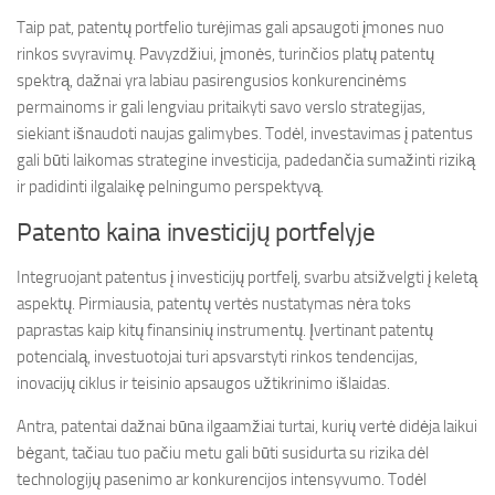
Taip pat, patentų portfelio turėjimas gali apsaugoti įmones nuo
rinkos svyravimų. Pavyzdžiui, įmonės, turinčios platų patentų
spektrą, dažnai yra labiau pasirengusios konkurencinėms
permainoms ir gali lengviau pritaikyti savo verslo strategijas,
siekiant išnaudoti naujas galimybes. Todėl, investavimas į patentus
gali būti laikomas strategine investicija, padedančia sumažinti riziką
ir padidinti ilgalaikę pelningumo perspektyvą.
Patento kaina investicijų portfelyje
Integruojant patentus į investicijų portfelį, svarbu atsižvelgti į keletą
aspektų. Pirmiausia, patentų vertės nustatymas nėra toks
paprastas kaip kitų finansinių instrumentų. Įvertinant patentų
potencialą, investuotojai turi apsvarstyti rinkos tendencijas,
inovacijų ciklus ir teisinio apsaugos užtikrinimo išlaidas.
Antra, patentai dažnai būna ilgaamžiai turtai, kurių vertė didėja laikui
bėgant, tačiau tuo pačiu metu gali būti susidurta su rizika dėl
technologijų pasenimo ar konkurencijos intensyvumo. Todėl