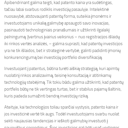
Apibendrinant galima teigti, kad patento kaina yra sudėtingas,
tačiau labai svarbus rodiklis investicijų pasaulyje. Intelektinė
nuosavybė, atstovaujanti patentų forma, suteikia įmonėms ir
investuotojams unikalią galimybę apsaugoti savo inovacijas,
pasinaudoti technologiniais pranašumais ir užtikrinti ilgalaikį
pelningumą. Įvertinus įvairius veiksnius – nuo registracijos išlaidų
iki rinkos vertės analizės, – galima suprasti, kad patentų investicijos
yra ne tik išlaidos, bet ir strateginė vertybė, galinti padidinti įmonių
konkurencingumą bei investicijų portfelio diversifikaciją.
Investuojant į patentus, būtina turėti aiškią strategiją, kuri apimtų
nuolatinį rinkos analizavimą, teisinę konsultaciją ir atitinkamų
technologijų stebėjimą. Tik tokiu būdu galima užtikrinti, kad patentų
portfelis būtų ne tik vertingas turtas, bet ir stabilus pajamų šaltinis,
kuris padeda sumažinti bendrą investicijų riziką.
Ateityje, kai technologijos toliau sparčiai vystysis, patento kaina ir
jos investicinė vertė tik augs. Todėl investuotojams svarbu nuolat
sekti naujausias tendencijas ir ieškoti galimybių investuoti į
naujoviškus sprendimus. Šios investicijos gali būti ypač vertingos,