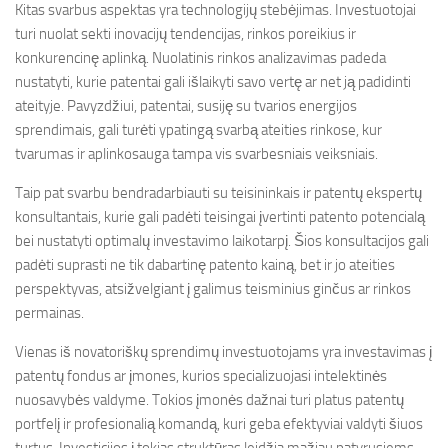
Kitas svarbus aspektas yra technologijų stebėjimas. Investuotojai
turi nuolat sekti inovacijų tendencijas, rinkos poreikius ir
konkurencinę aplinką. Nuolatinis rinkos analizavimas padeda
nustatyti, kurie patentai gali išlaikyti savo vertę ar net ją padidinti
ateityje. Pavyzdžiui, patentai, susiję su tvarios energijos
sprendimais, gali turėti ypatingą svarbą ateities rinkose, kur
tvarumas ir aplinkosauga tampa vis svarbesniais veiksniais.
Taip pat svarbu bendradarbiauti su teisininkais ir patentų ekspertų
konsultantais, kurie gali padėti teisingai įvertinti patento potencialą
bei nustatyti optimalų investavimo laikotarpį. Šios konsultacijos gali
padėti suprasti ne tik dabartinę patento kainą, bet ir jo ateities
perspektyvas, atsižvelgiant į galimus teisminius ginčus ar rinkos
permainas.
Vienas iš novatoriškų sprendimų investuotojams yra investavimas į
patentų fondus ar įmones, kurios specializuojasi intelektinės
nuosavybės valdyme. Tokios įmonės dažnai turi platus patentų
portfelį ir profesionalią komandą, kuri geba efektyviai valdyti šiuos