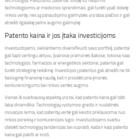
technologija. Pavyzdžiui, patentai, susiję su naujomis
technologijomis ar medicinos sprendimais, gali turėti ypač didelę
rinkos vertę, nes jų panaudojimo galimybės yra labai plačios ir gali
atnešti ilgalaikę pelno augimo galimybę.
Patento kaina ir jos įtaka investicijoms
Investuotojams, siekiantiems diversifikuoti savo portfelį, patentai
gali tapti vertingu aktyvu. Įvairiose pramonės šakose, tokiose kaip
technologijos, farmacijos ar energetikos sektoriai, patentai gali
turėti strateginę reikšmę. Investicijos į patentus gali atnešti ne tik
tiesioginę finansinę naudą, bet ir prisidėti prie įmonės
konkurencingumo bei rinkos vertės augimo.
Vienas iš svarbiausių aspektų yra tai, kad patento kaina gali būti
labai dinamiška. Technologijų vystymosi greitis ir nuolatinės
inovacijos lemia, kad patentų vertė gali keistis priklausomai nuo
rinkos poreikių ir konkurencijos lygio. Investuotojams svarbu
stebėti technologijų tendencijas bei suprasti, kada ir kaip patento
kaina gali pakilti ar kristi.