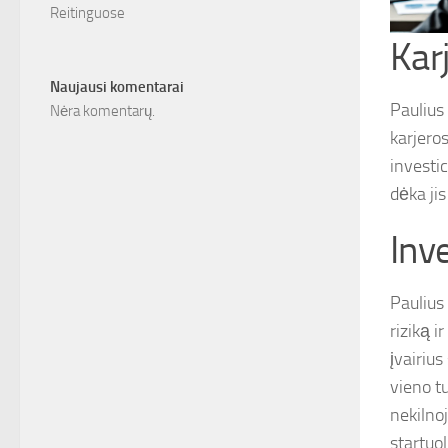
Reitinguose
Kar
Naujausi komentarai
Paulius 
Nėra komentarų.
karjeros
investic
dėka jis
Inve
Paulius 
riziką i
įvairius
vieno tu
nekilnoj
startuol