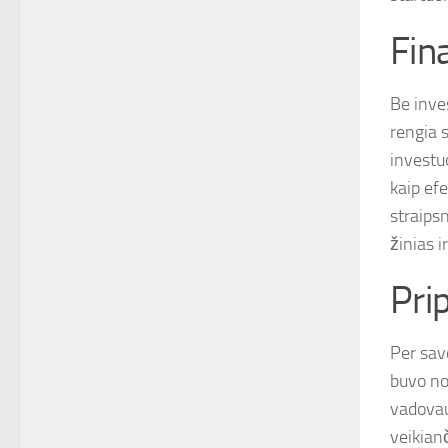
Fin
Be inves
rengia 
investu
kaip efe
straips
žinias ir
Pri
Per sav
buvo no
vadovau
veikian