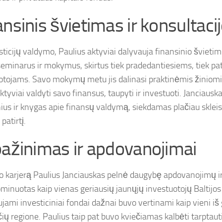
ansinis švietimas ir konsultaci
ticijų valdymo, Paulius aktyviai dalyvauja finansinio švietimo
seminarus ir mokymus, skirtus tiek pradedantiesiems, tiek p
otojams. Savo mokymų metu jis dalinasi praktinėmis žiniomis
ktyviai valdyti savo finansus, taupyti ir investuoti. Janciausk
nius ir knygas apie finansų valdymą, siekdamas plačiau sklei
 patirtį.
pažinimas ir apdovanojimai
o karjerą Paulius Janciauskas pelnė daugybę apdovanojimų ir 
minuotas kaip vienas geriausių jaunųjų investuotojų Baltijos 
jami investiciniai fondai dažnai buvo vertinami kaip vieni iš 
čių regione. Paulius taip pat buvo kviečiamas kalbėti tarptau