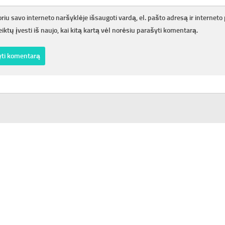
riu savo interneto naršyklėje išsaugoti vardą, el. pašto adresą ir interneto 
iktų įvesti iš naujo, kai kitą kartą vėl norėsiu parašyti komentarą.