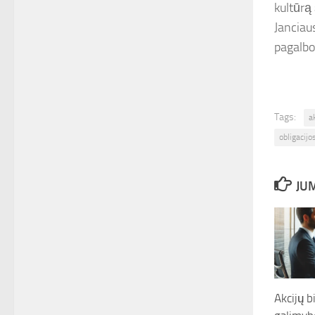
kultūrą 
Janciaus
pagalbo
Tags:
a
obligacijo
JUM
Akcijų b