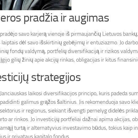
jeros pradžia ir augimas
pradėjo savo karjerą vienoje iš pirmaujančių Lietuvos bankų, k
 laiptais dėl savo išskirtinių gebėjimų ir entuziazmo. Jo darb
inių fondų valdymą, portfelių diversifikaciją ir rizikos valdym
 įgijo gilių žinių apie akcijų rinkas, obligacijas ir kitus finans
sticijų strategijos
Janciauskas laikosi diversifikacijos principo, kuris padeda sum
r padidinti galimus grąžos šaltinius. Jis rekomenduoja savo kl
 sektorius ir regionus, siekiant išvengti pernelyg didelės pr
rto ar rinkos. Jo investicijų portfeliai dažnai apima akcijas, ob
amąjį turtą ir alternatyvius investavimo būdus, tokius kaip inv
ius ir privataus kapitalo fondus.