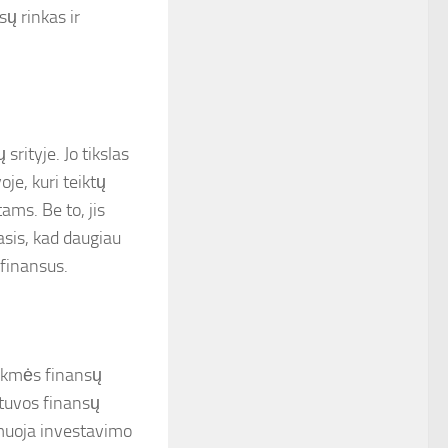
sų rinkas ir
srityje. Jo tikslas
je, kuri teiktų
ams. Be to, jis
asis, kad daugiau
 finansus.
sėkmės finansų
ietuvos finansų
ormuoja investavimo