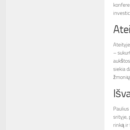
konferen
investic
Atei
Ateityje
– sukur
aukštos
siekia d
žmonių 
Išv
Paulius
srityje,
rinką ir