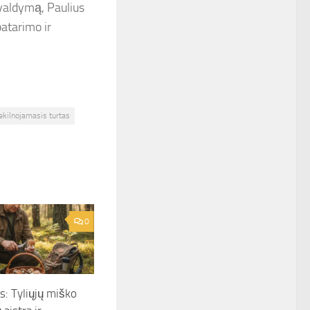
ų valdymą, Paulius
patarimo ir
ekilnojamasis turtas
0
s: Tyliųjų miško