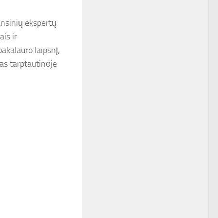
nansinių ekspertų
is ir
bakalauro laipsnį,
jas tarptautinėje