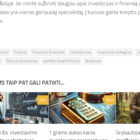
šalyje. Jei norite sužinoti daugiau apie investicijas ir finans
kas yra vienas geriausių specialistų, į kuriuos galite kreiptis 
s.
kcijos
finansai
finansinis švietimas
investavimas
investicijų strategijos
n
s
Paulius Janciauskas
portfelio diversifikacija
taupymas
S TAIP PAT GALI PATIKTI...
0
0
irža: investavimo
1 gramo aukso kaina:
Grybautoja