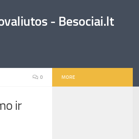
valiutos - Besociai.lt
0
MORE
mo ir