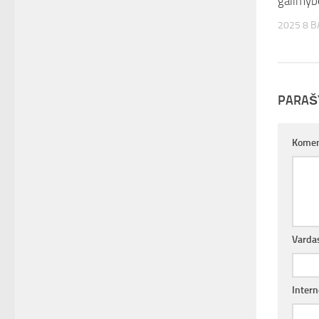
galimybė
2025 8 
PARAŠ
Komen
Varda
Intern