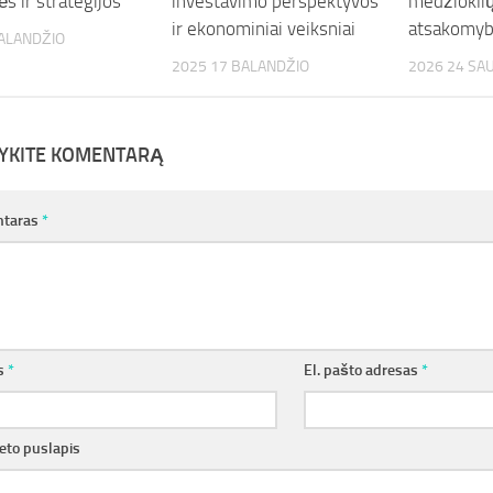
s ir strategijos
investavimo perspektyvos
medžioklių 
ir ekonominiai veiksniai
atsakomy
BALANDŽIO
2025 17 BALANDŽIO
2026 24 SA
YKITE KOMENTARĄ
taras
*
s
*
El. pašto adresas
*
eto puslapis