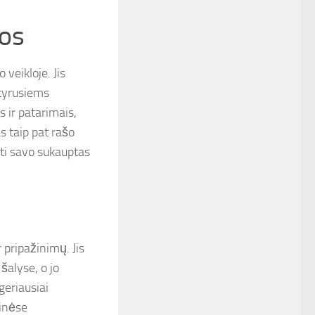
jos
 veikloje. Jis
atyrusiems
 ir patarimais,
as taip pat rašo
sti savo sukauptas
pripažinimų. Jis
šalyse, o jo
geriausiai
tinėse