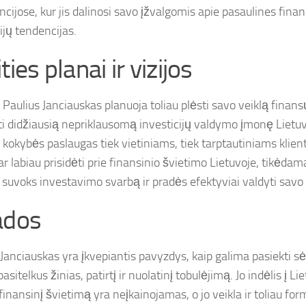
cijose, kur jis dalinosi savo įžvalgomis apie pasaulines finan
ijų tendencijas.
ties planai ir vizijos
 Paulius Janciauskas planuoja toliau plėsti savo veiklą finansų 
ti didžiausią nepriklausomą investicijų valdymo įmonę Lietuvo
 kokybės paslaugas tiek vietiniams, tiek tarptautiniams klient
ar labiau prisidėti prie finansinio švietimo Lietuvoje, tikėdam
suvoks investavimo svarbą ir pradės efektyviai valdyti savo
ados
 Janciauskas yra įkvepiantis pavyzdys, kaip galima pasiekti 
 pasitelkus žinias, patirtį ir nuolatinį tobulėjimą. Jo indėlis į L
 finansinį švietimą yra neįkainojamas, o jo veikla ir toliau f