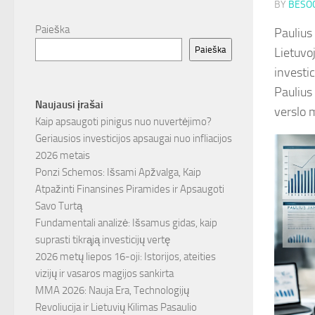
BY
BESOC
Paieška
Paulius 
Paieška
Lietuvo
investic
Paulius 
Naujausi įrašai
verslo 
Kaip apsaugoti pinigus nuo nuvertėjimo?
Geriausios investicijos apsaugai nuo infliacijos
2026 metais
Ponzi Schemos: Išsami Apžvalga, Kaip
Atpažinti Finansines Piramides ir Apsaugoti
Savo Turtą
Fundamentali analizė: Išsamus gidas, kaip
suprasti tikrąją investicijų vertę
2026 metų liepos 16-oji: Istorijos, ateities
vizijų ir vasaros magijos sankirta
MMA 2026: Nauja Era, Technologijų
Revoliucija ir Lietuvių Kilimas Pasaulio