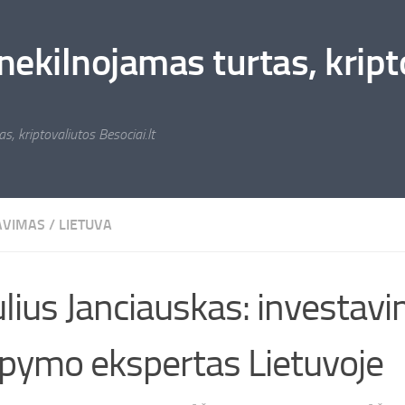
nekilnojamas turtas, kripto
s, kriptovaliutos Besociai.lt
AVIMAS
/
LIETUVA
lius Janciauskas: investavi
pymo ekspertas Lietuvoje