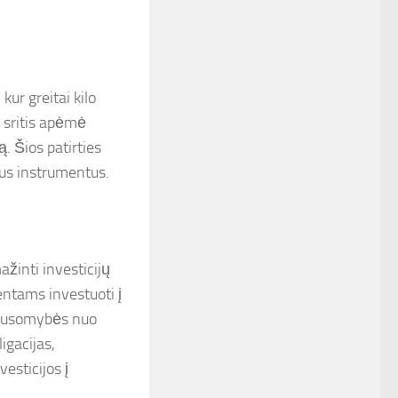
ur greitai kilo
o sritis apėmė
ą. Šios patirties
inius instrumentus.
ažinti investicijų
ientams investuoti į
iklausomybės nuo
ligacijas,
esticijos į