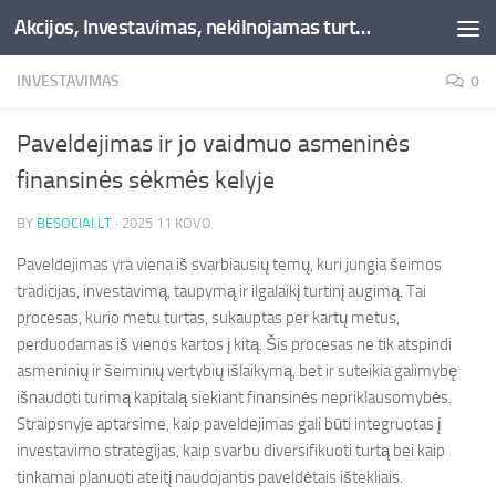
Akcijos, Investavimas, nekilnojamas turtas, kriptovaliutos - Besociai.lt
Skip to content
INVESTAVIMAS
0
Paveldejimas ir jo vaidmuo asmeninės
finansinės sėkmės kelyje
BY
BESOCIAI.LT
·
2025 11 KOVO
Paveldejimas yra viena iš svarbiausių temų, kuri jungia šeimos
tradicijas, investavimą, taupymą ir ilgalaikį turtinį augimą. Tai
procesas, kurio metu turtas, sukauptas per kartų metus,
perduodamas iš vienos kartos į kitą. Šis procesas ne tik atspindi
asmeninių ir šeiminių vertybių išlaikymą, bet ir suteikia galimybę
išnaudoti turimą kapitalą siekiant finansinės nepriklausomybės.
Straipsnyje aptarsime, kaip paveldejimas gali būti integruotas į
investavimo strategijas, kaip svarbu diversifikuoti turtą bei kaip
tinkamai planuoti ateitį naudojantis paveldėtais ištekliais.