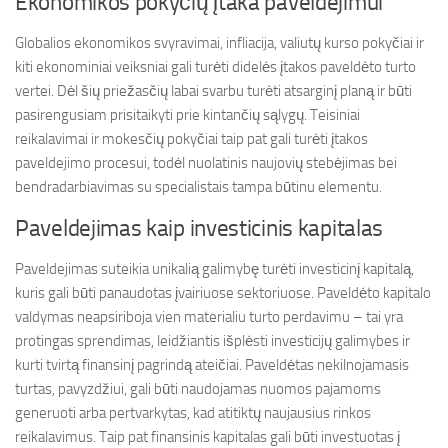
Ekonomikos pokyčių įtaka paveldejimui
Globalios ekonomikos svyravimai, infliacija, valiutų kurso pokyčiai ir
kiti ekonominiai veiksniai gali turėti didelės įtakos paveldėto turto
vertei. Dėl šių priežasčių labai svarbu turėti atsarginį planą ir būti
pasirengusiam prisitaikyti prie kintančių sąlygų. Teisiniai
reikalavimai ir mokesčių pokyčiai taip pat gali turėti įtakos
paveldejimo procesui, todėl nuolatinis naujovių stebėjimas bei
bendradarbiavimas su specialistais tampa būtinu elementu.
Paveldejimas kaip investicinis kapitalas
Paveldejimas suteikia unikalią galimybę turėti investicinį kapitalą,
kuris gali būti panaudotas įvairiuose sektoriuose. Paveldėto kapitalo
valdymas neapsiriboja vien materialiu turto perdavimu – tai yra
protingas sprendimas, leidžiantis išplėsti investicijų galimybes ir
kurti tvirtą finansinį pagrindą ateičiai. Paveldėtas nekilnojamasis
turtas, pavyzdžiui, gali būti naudojamas nuomos pajamoms
generuoti arba pertvarkytas, kad atitiktų naujausius rinkos
reikalavimus. Taip pat finansinis kapitalas gali būti investuotas į