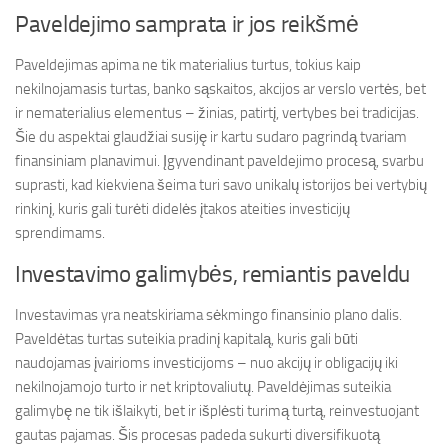
Paveldejimo samprata ir jos reikšmė
Paveldejimas apima ne tik materialius turtus, tokius kaip
nekilnojamasis turtas, banko sąskaitos, akcijos ar verslo vertės, bet
ir nematerialius elementus – žinias, patirtį, vertybes bei tradicijas.
Šie du aspektai glaudžiai susiję ir kartu sudaro pagrindą tvariam
finansiniam planavimui. Įgyvendinant paveldejimo procesą, svarbu
suprasti, kad kiekviena šeima turi savo unikalų istorijos bei vertybių
rinkinį, kuris gali turėti didelės įtakos ateities investicijų
sprendimams.
Investavimo galimybės, remiantis paveldu
Investavimas yra neatskiriama sėkmingo finansinio plano dalis.
Paveldėtas turtas suteikia pradinį kapitalą, kuris gali būti
naudojamas įvairioms investicijoms – nuo akcijų ir obligacijų iki
nekilnojamojo turto ir net kriptovaliutų. Paveldėjimas suteikia
galimybę ne tik išlaikyti, bet ir išplėsti turimą turtą, reinvestuojant
gautas pajamas. Šis procesas padeda sukurti diversifikuotą