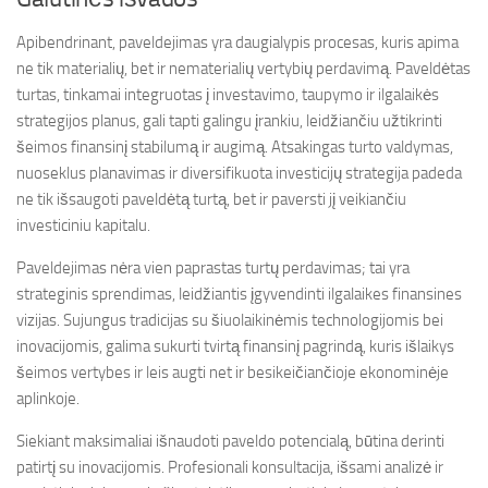
Apibendrinant, paveldejimas yra daugialypis procesas, kuris apima
ne tik materialių, bet ir nematerialių vertybių perdavimą. Paveldėtas
turtas, tinkamai integruotas į investavimo, taupymo ir ilgalaikės
strategijos planus, gali tapti galingu įrankiu, leidžiančiu užtikrinti
šeimos finansinį stabilumą ir augimą. Atsakingas turto valdymas,
nuoseklus planavimas ir diversifikuota investicijų strategija padeda
ne tik išsaugoti paveldėtą turtą, bet ir paversti jį veikiančiu
investiciniu kapitalu.
Paveldejimas nėra vien paprastas turtų perdavimas; tai yra
strateginis sprendimas, leidžiantis įgyvendinti ilgalaikes finansines
vizijas. Sujungus tradicijas su šiuolaikinėmis technologijomis bei
inovacijomis, galima sukurti tvirtą finansinį pagrindą, kuris išlaikys
šeimos vertybes ir leis augti net ir besikeičiančioje ekonominėje
aplinkoje.
Siekiant maksimaliai išnaudoti paveldo potencialą, būtina derinti
patirtį su inovacijomis. Profesionali konsultacija, išsami analizė ir