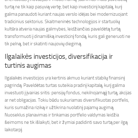
turtą ne tik kaip pasyvią vertę, bet kaip investicinį kapitalą, kurį
galima panaudoti kuriant naujas verslo idėjas bei modernizuojant
tradicinius sektorius. Skaitmeninės technologijos ir startuolių
kultūra atveria naujas galimybes, leidžiančias paveldėtą turtą
transformuoti į dinamišką investicinį fondą, kuris gali generuoti ne
tik pelną, bet ir skatinti naujovių diegimą.
Ilgalaikės investicijos, diversifikacija ir
turtinis augimas
Ilgalaikės investicijos yra kertinis akmuo kuriant stabilų finansinį
pagrindą. Paveldėtas turtas suteikia pradinį kapitalą, kurį galima
investuoti į įvairias sritis: pensijų fondus, nekilnojamąjį turtą, akcijas
ar net obligacijas. Tokiu būdu sukuriamas diversifikuotas portfelis,
kuris sumažina riziką ir užtikrina nuolatinį pajamų augimą.
Nuoseklus planavimas ir tinkamas portfelio valdymas leidžia
šeimoms ne tik išlaikyti, bet ir žymiai padidinti savo turtą per ilgą
laikotarpį.