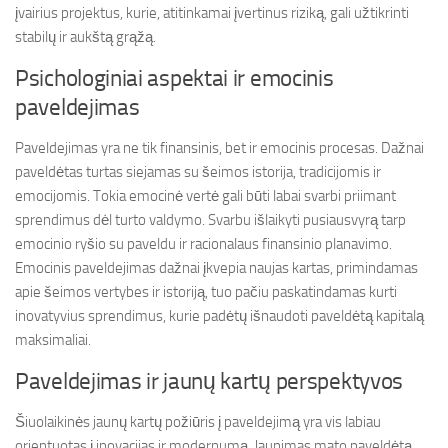
įvairius projektus, kurie, atitinkamai įvertinus riziką, gali užtikrinti
stabilų ir aukštą grąžą.
Psichologiniai aspektai ir emocinis
paveldejimas
Paveldejimas yra ne tik finansinis, bet ir emocinis procesas. Dažnai
paveldėtas turtas siejamas su šeimos istorija, tradicijomis ir
emocijomis. Tokia emocinė vertė gali būti labai svarbi priimant
sprendimus dėl turto valdymo. Svarbu išlaikyti pusiausvyrą tarp
emocinio ryšio su paveldu ir racionalaus finansinio planavimo.
Emocinis paveldejimas dažnai įkvepia naujas kartas, primindamas
apie šeimos vertybes ir istoriją, tuo pačiu paskatindamas kurti
inovatyvius sprendimus, kurie padėtų išnaudoti paveldėtą kapitalą
maksimaliai.
Paveldejimas ir jaunų kartų perspektyvos
Šiuolaikinės jaunų kartų požiūris į paveldejimą yra vis labiau
orientuotas į inovacijas ir modernumą. Jaunimas mato paveldėtą