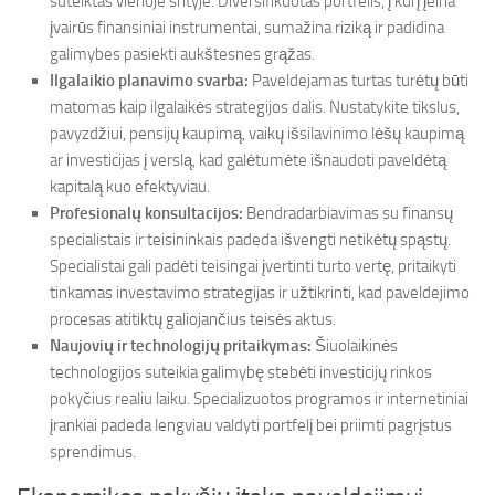
sutelktas vienoje srityje. Diversifikuotas portfelis, į kurį įeina
įvairūs finansiniai instrumentai, sumažina riziką ir padidina
galimybes pasiekti aukštesnes grąžas.
Ilgalaikio planavimo svarba:
Paveldejamas turtas turėtų būti
matomas kaip ilgalaikės strategijos dalis. Nustatykite tikslus,
pavyzdžiui, pensijų kaupimą, vaikų išsilavinimo lėšų kaupimą
ar investicijas į verslą, kad galėtumėte išnaudoti paveldėtą
kapitalą kuo efektyviau.
Profesionalų konsultacijos:
Bendradarbiavimas su finansų
specialistais ir teisininkais padeda išvengti netikėtų spąstų.
Specialistai gali padėti teisingai įvertinti turto vertę, pritaikyti
tinkamas investavimo strategijas ir užtikrinti, kad paveldejimo
procesas atitiktų galiojančius teisės aktus.
Naujovių ir technologijų pritaikymas:
Šiuolaikinės
technologijos suteikia galimybę stebėti investicijų rinkos
pokyčius realiu laiku. Specializuotos programos ir internetiniai
įrankiai padeda lengviau valdyti portfelį bei priimti pagrįstus
sprendimus.