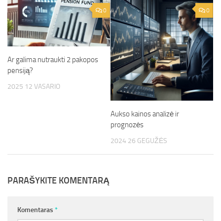
0
0
Ar galima nutraukti 2 pakopos
pensiją?
2025 12 VASARIO
Aukso kainos analizė ir
prognozės
2024 26 GEGUŽĖS
PARAŠYKITE KOMENTARĄ
Komentaras
*