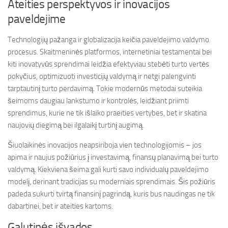
Ateities perspektyvos ir inovacijos
paveldejime
Technologijų pažanga ir globalizacija keičia paveldejimo valdymo
procesus. Skaitmeninės platformos, internetiniai testamentai bei
kiti inovatyvūs sprendimai leidžia efektyviau stebėti turto vertės
pokyčius, optimizuoti investicijų valdymą ir netgi palengvinti
tarptautinį turto perdavimą. Tokie modernūs metodai suteikia
šeimoms daugiau lankstumo ir kontrolės, leidžiant priimti
sprendimus, kurie ne tik išlaiko praeities vertybes, bet ir skatina
naujovių diegimą bei ilgalaikį turtinį augimą.
Šiuolaikinės inovacijos neapsiriboja vien technologijomis – jos
apima ir naujus požiūrius į investavimą, finansų planavimą bei turto
valdymą. Kiekviena šeima gali kurti savo individualų paveldejimo
modelį, derinant tradicijas su moderniais sprendimais. Šis požiūris
padeda sukurti tvirtą finansinį pagrindą, kuris bus naudingas ne tik
dabartinei, bet ir ateities kartoms.
Galutinės išvados