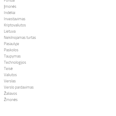
Fondai
Įmonės
Indėliai
Investavimas
Kriptovaliutos
Lietuva
Nekilnojamas turtas
Pasaulyje
Paskolos
Taupymas
Technologijos
Teisė
Valiutos
Verslas
Verslo pardavimas
Žaliavos
Žmonės