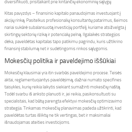
diversifikuoti, prisitaikant prie kintančių ekonominių sąlygų.
Kitas pavyzdys – finansinio kapitalo panaudojimas investuojant į
akcijų rinką. Pasitelkus profesionalių konsultantų patarimus, šeimos
nariai sukūrė subalansuotą investicijų portfelį, kuriame atsižvelgta į
skirtingų sektorių riziką ir potencialų pelną. Ilgalaikės strategijos
dėka, paveldėtas kapitalas tapo patikimu pagrindu, kuris užtikrino
finansinį stabilumą net ir sudėtingomis rinkos sąlygomis.
Mokesčių politika ir paveldejimo iššūkiai
Mokesčių klausimai yra itin svarbūs paveldejimo procese. Teisės
aktai, reglamentuojantys paveldėjimą, dažnai numato specifines
taisykles, kurių reikia laikytis siekiant sumažinti mokesčių naštą.
Todėl svarbu iš anksto planuoti ir, jei reikia, pasikonsultuoti su
specialistais, kad būtų parengta efektyvi mokesčių optimizavimo
strategija. Tinkamas mokesčių planavimas padeda užtikrinti, kad
paveldėtas turtas išliktų ne tik vertingas, bet ir maksimaliai
išnaudojamas ateities investicijoms.