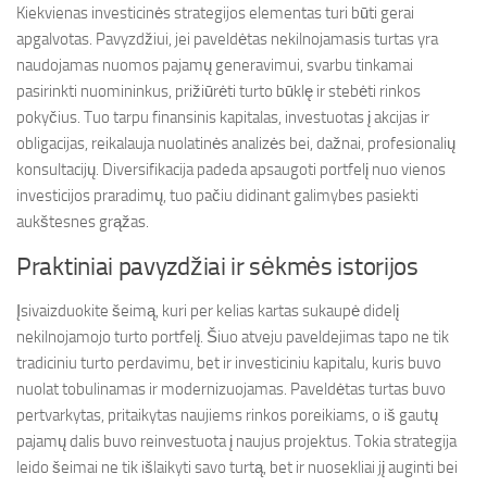
Kiekvienas investicinės strategijos elementas turi būti gerai
apgalvotas. Pavyzdžiui, jei paveldėtas nekilnojamasis turtas yra
naudojamas nuomos pajamų generavimui, svarbu tinkamai
pasirinkti nuomininkus, prižiūrėti turto būklę ir stebėti rinkos
pokyčius. Tuo tarpu finansinis kapitalas, investuotas į akcijas ir
obligacijas, reikalauja nuolatinės analizės bei, dažnai, profesionalių
konsultacijų. Diversifikacija padeda apsaugoti portfelį nuo vienos
investicijos praradimų, tuo pačiu didinant galimybes pasiekti
aukštesnes grąžas.
Praktiniai pavyzdžiai ir sėkmės istorijos
Įsivaizduokite šeimą, kuri per kelias kartas sukaupė didelį
nekilnojamojo turto portfelį. Šiuo atveju paveldejimas tapo ne tik
tradiciniu turto perdavimu, bet ir investiciniu kapitalu, kuris buvo
nuolat tobulinamas ir modernizuojamas. Paveldėtas turtas buvo
pertvarkytas, pritaikytas naujiems rinkos poreikiams, o iš gautų
pajamų dalis buvo reinvestuota į naujus projektus. Tokia strategija
leido šeimai ne tik išlaikyti savo turtą, bet ir nuosekliai jį auginti bei