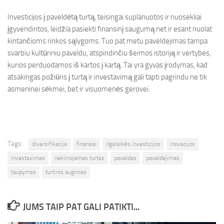
Investicijos į paveldėtą turtą, teisingai suplanuotos ir nuosekliai
įgyvendintos, leidžia pasiekti finansinį saugumą net ir esant nuolat
kintančioms rinkos sąlygoms. Tuo pat metu paveldejimas tampa
svarbiu kultūriniu paveldu, atspindinčiu šeimos istoriją ir vertybes,
kurios perduodamos iš kartos į kartą. Tai yra gyvas įrodymas, kad
atsakingas požiūris į turtą ir investavimą gali tapti pagrindu ne tik
asmeninei sėkmei, bet ir visuomenės gerovei.
Tags:
diversifikacija
finansai
ilgalaikės investicijos
inovacijos
investavimas
nekilnojamas turtas
paveldas
paveldejimas
taupymas
turtinis augimas
JUMS TAIP PAT GALI PATIKTI...