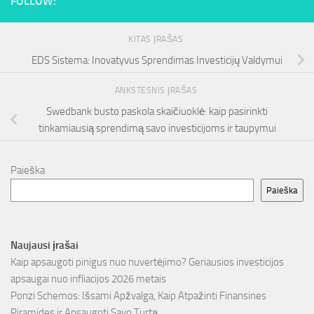
FOLLOW:
KITAS ĮRAŠAS
EDS Sistema: Inovatyvus Sprendimas Investicijų Valdymui
ANKSTESNIS ĮRAŠAS
Swedbank busto paskola skaičiuoklė: kaip pasirinkti
tinkamiausią sprendimą savo investicijoms ir taupymui
Paieška
Paieška
Naujausi įrašai
Kaip apsaugoti pinigus nuo nuvertėjimo? Geriausios investicijos
apsaugai nuo infliacijos 2026 metais
Ponzi Schemos: Išsami Apžvalga, Kaip Atpažinti Finansines
Piramides ir Apsaugoti Savo Turtą