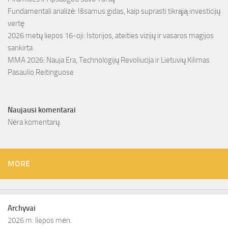
Fundamentali analizė: Išsamus gidas, kaip suprasti tikrąją investicijų
vertę
2026 metų liepos 16-oji: Istorijos, ateities vizijų ir vasaros magijos
sankirta
MMA 2026: Nauja Era, Technologijų Revoliucija ir Lietuvių Kilimas
Pasaulio Reitinguose
Naujausi komentarai
Nėra komentarų.
MORE
Archyvai
2026 m. liepos mėn.