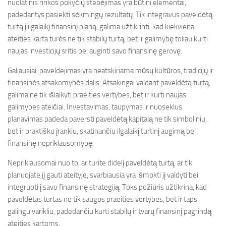
nuolatinis rinkos pokyčių stebėjimas yra būtini elementai,
padedantys pasiekti sėkmingų rezultatų. Tik integravus paveldėtą
turtą į ilgalaikį finansinį planą, galima užtikrinti, kad kiekviena
ateities karta turės ne tik stabilų turtą, bet ir galimybę toliau kurti
naujas investicijų sritis bei auginti savo finansinę gerovę.
Galiausiai, paveldejimas yra neatskiriama mūsų kultūros, tradicijų ir
finansinės atsakomybės dalis. Atsakingai valdant paveldėtą turtą,
galima ne tik išlaikyti praeities vertybes, bet ir kurti naujas
galimybes ateičiai. Investavimas, taupymas ir nuoseklus
planavimas padeda paversti paveldėtą kapitalą ne tik simboliniu,
bet ir praktišku įrankiu, skatinančiu ilgalaikį turtinį augimą bei
finansinę nepriklausomybę.
Nepriklausomai nuo to, ar turite didelį paveldėtą turtą, ar tik
planuojate jį gauti ateityje, svarbiausia yra išmokti jį valdyti bei
integruoti į savo finansinę strategiją. Toks požiūris užtikrina, kad
paveldėtas turtas ne tik saugos praeities vertybes, bet ir taps
galingu varikliu, padedančiu kurti stabilų ir tvarų finansinį pagrindą
ateities kartoms.