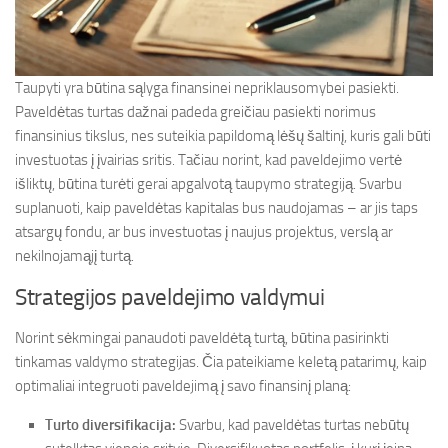
Taupyti yra būtina sąlyga finansinei nepriklausomybei pasiekti.
Paveldėtas turtas dažnai padeda greičiau pasiekti norimus
finansinius tikslus, nes suteikia papildomą lėšų šaltinį, kuris gali būti
investuotas į įvairias sritis. Tačiau norint, kad paveldejimo vertė
išliktų, būtina turėti gerai apgalvotą taupymo strategiją. Svarbu
suplanuoti, kaip paveldėtas kapitalas bus naudojamas – ar jis taps
atsargų fondu, ar bus investuotas į naujus projektus, verslą ar
nekilnojamąjį turtą.
Strategijos paveldejimo valdymui
Norint sėkmingai panaudoti paveldėtą turtą, būtina pasirinkti
tinkamas valdymo strategijas. Čia pateikiame keletą patarimų, kaip
optimaliai integruoti paveldejimą į savo finansinį planą:
Turto diversifikacija:
Svarbu, kad paveldėtas turtas nebūtų