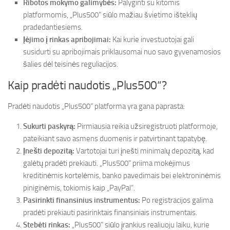
Ribotos mokymo galimybės:
Palyginti su kitomis
platformomis, „Plus500“ siūlo mažiau švietimo išteklių
pradedantiesiems.
Įėjimo į rinkas apribojimai:
Kai kurie investuotojai gali
susidurti su apribojimais priklausomai nuo savo gyvenamosios
šalies dėl teisinės reguliacijos.
Kaip pradėti naudotis „Plus500“?
Pradėti naudotis „Plus500“ platforma yra gana paprasta:
Sukurti paskyrą:
Pirmiausia reikia užsiregistruoti platformoje,
pateikiant savo asmens duomenis ir patvirtinant tapatybę.
Įnešti depozitą:
Vartotojai turi įnešti minimalų depozitą, kad
galėtų pradėti prekiauti. „Plus500“ priima mokėjimus
kreditinėmis kortelėmis, banko pavedimais bei elektroninėmis
piniginėmis, tokiomis kaip „PayPal“.
Pasirinkti finansinius instrumentus:
Po registracijos galima
pradėti prekiauti pasirinktais finansiniais instrumentais.
Stebėti rinkas:
„Plus500“ siūlo įrankius realiuoju laiku, kurie