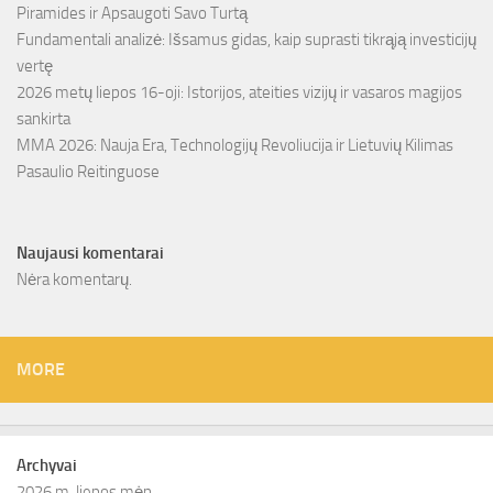
Piramides ir Apsaugoti Savo Turtą
Fundamentali analizė: Išsamus gidas, kaip suprasti tikrąją investicijų
vertę
2026 metų liepos 16-oji: Istorijos, ateities vizijų ir vasaros magijos
sankirta
MMA 2026: Nauja Era, Technologijų Revoliucija ir Lietuvių Kilimas
Pasaulio Reitinguose
Naujausi komentarai
Nėra komentarų.
MORE
Archyvai
2026 m. liepos mėn.