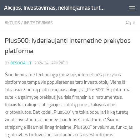
Akcijos, Investavimas, nekilnojamas turtas, kriptovaliutos - Besociai.lt
Skip to content
AKCIJOS
/
INVESTAVIMAS
0
Plus500: lyderiaujanti internetinė prekybos
platforma
BY
BESOCIAI.LT
·
2024 24 LAPKRIČIO
Šiandieniniame technologijų amžiuje, internetinės prekybos
platformos tampa vis populiaresnės tarp investuotojų. Viena iš
labiausiai žinomų platformų pasaulyje yra „Plus500“. Ši platforma
suteikia galimybę prekiauti įvairiais finansiniais instrumentais,
tokiais kaip akcijos, obligacijos, valiutų poros, žaliavos ir net
kriptovaliutos. Bet kodėl „Plus500“ yra tokia populiari ir ką turėtų
žinoti investuotojai, norintys naudotis šia platforma? Šiame
straipsnyje išsamiai išnagrinėsime „Plus500“ privalumus, funkcijas
ir galimybes Lietuvos bei tarptautiniams investuotojams.