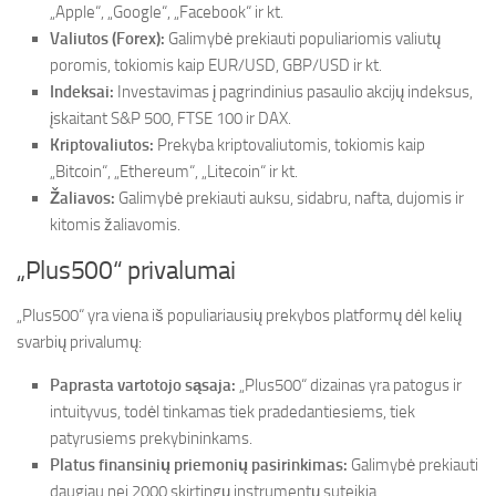
„Apple“, „Google“, „Facebook“ ir kt.
Valiutos (Forex):
Galimybė prekiauti populiariomis valiutų
poromis, tokiomis kaip EUR/USD, GBP/USD ir kt.
Indeksai:
Investavimas į pagrindinius pasaulio akcijų indeksus,
įskaitant S&P 500, FTSE 100 ir DAX.
Kriptovaliutos:
Prekyba kriptovaliutomis, tokiomis kaip
„Bitcoin“, „Ethereum“, „Litecoin“ ir kt.
Žaliavos:
Galimybė prekiauti auksu, sidabru, nafta, dujomis ir
kitomis žaliavomis.
„Plus500“ privalumai
„Plus500“ yra viena iš populiariausių prekybos platformų dėl kelių
svarbių privalumų:
Paprasta vartotojo sąsaja:
„Plus500“ dizainas yra patogus ir
intuityvus, todėl tinkamas tiek pradedantiesiems, tiek
patyrusiems prekybininkams.
Platus finansinių priemonių pasirinkimas:
Galimybė prekiauti
daugiau nei 2000 skirtingų instrumentų suteikia