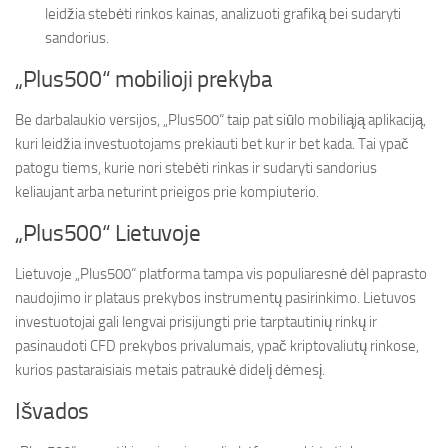
leidžia stebėti rinkos kainas, analizuoti grafiką bei sudaryti
sandorius.
„Plus500“ mobilioji prekyba
Be darbalaukio versijos, „Plus500“ taip pat siūlo mobiliąją aplikaciją,
kuri leidžia investuotojams prekiauti bet kur ir bet kada. Tai ypač
patogu tiems, kurie nori stebėti rinkas ir sudaryti sandorius
keliaujant arba neturint prieigos prie kompiuterio.
„Plus500“ Lietuvoje
Lietuvoje „Plus500“ platforma tampa vis populiaresnė dėl paprasto
naudojimo ir plataus prekybos instrumentų pasirinkimo. Lietuvos
investuotojai gali lengvai prisijungti prie tarptautinių rinkų ir
pasinaudoti CFD prekybos privalumais, ypač kriptovaliutų rinkose,
kurios pastaraisiais metais patraukė didelį dėmesį.
Išvados