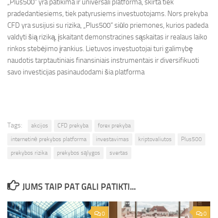
„Plus500“ yra patikima ir universali platforma, skirta tiek
pradedantiesiems, tiek patyrusiems investuotojams. Nors prekyba
CFD yra susijusi su rizika, „Plus500“ siūlo priemones, kurios padeda
valdyti šią riziką, įskaitant demonstracines sąskaitas ir realaus laiko
rinkos stebėjimo įrankius. Lietuvos investuotojai turi galimybę
naudotis tarptautiniais finansiniais instrumentais ir diversifikuoti
savo investicijas pasinaudodami šia platforma
Tags:
akcijos
CFD prekyba
forex prekyba
internetinė prekybos platforma
investavimas
kriptovaliutos
Plus500
prekybos rizika
prekybos sąlygos
svertas
JUMS TAIP PAT GALI PATIKTI...
0
0