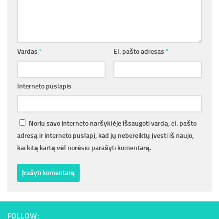
Vardas
*
El. pašto adresas
*
Interneto puslapis
Noriu savo interneto naršyklėje išsaugoti vardą, el. pašto
adresą ir interneto puslapį, kad jų nebereiktų įvesti iš naujo,
kai kitą kartą vėl norėsiu parašyti komentarą.
FOLLOW: