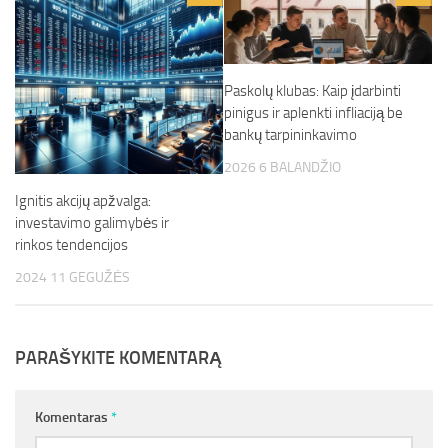
Paskolų klubas: Kaip įdarbinti
pinigus ir aplenkti infliaciją be
bankų tarpininkavimo
2026 6 BALANDŽIO
Ignitis akcijų apžvalga:
investavimo galimybės ir
rinkos tendencijos
2024 11 GEGUŽĖS
PARAŠYKITE KOMENTARĄ
Komentaras
*