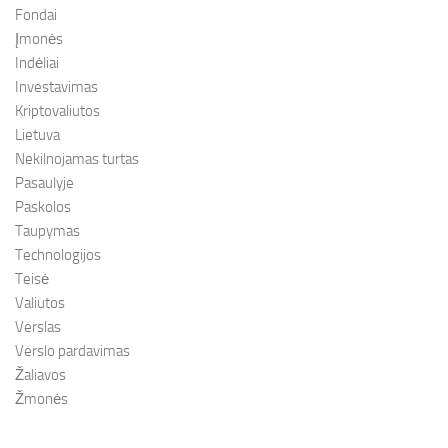
Fondai
Įmonės
Indėliai
Investavimas
Kriptovaliutos
Lietuva
Nekilnojamas turtas
Pasaulyje
Paskolos
Taupymas
Technologijos
Teisė
Valiutos
Verslas
Verslo pardavimas
Žaliavos
Žmonės