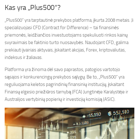
Kas yra „Plus500“?
„Plus500“ yra tarptautinė prekybos platforma, įkurta 2008 metais. Ji
specializuojasi CFD (Contract for Difference) – tai finansinės
priemonės, leidžiančios investuotojams spekuliuoti rinkos kainų
svyravimais be faktinio turto nuosavybės. Naudojant CFD, galima
prekiauti įvairiais aktyvais, įskaitant akcijas, Forex, kriptovaliutas,
indeksus ir žaliavas.
Platforma yra žinoma dėl savo paprastos, patogios vartotojo
sąsajos ir konkurencingų prekybos sąlygų. Be to, „Plus500“ yra
reguliuojama keletos pagrindinių finansinių institucijų, įskaitant
Finansų elgesio priežiūros tarnybą (FCA) Jungtinėje Karalystėje ir
Australijos vertybinių popierių ir investicijų komisiją (ASIC).