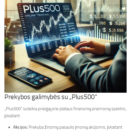
Prekybos galimybės su „Plus500“
„Plus500“ suteikia prieigą prie plataus finansinių priemonių spektro,
įskaitant:
Akcijos:
Prekyba žinomų pasaulio įmonių akcijomis, įskaitant