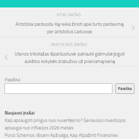
KITAS ĮRAŠAS
Antstoliai parduoda: Ką reikia žinoti apie turto pardavimą
per antstolius Lietuvoje
ANKSTESNIS ĮRAŠAS
Utenos trikotažas išparduotuvė: patraukli galimybė įsigyti
aukštos kokybės drabužius už prieinamą kainą
Paieška
Paieška
Naujausi įrašai
Kaip apsaugoti pinigus nuo nuvertėjimo? Geriausios investicijos
apsaugai nuo infliacijos 2026 metais
Ponzi Schemos: Išsami Apžvalga, Kaip Atpažinti Finansines