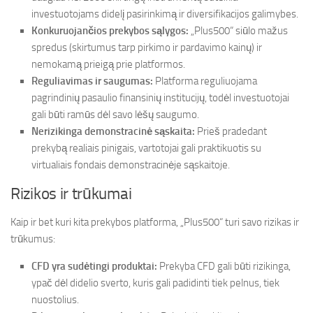
investuotojams didelį pasirinkimą ir diversifikacijos galimybes.
Konkuruojančios prekybos sąlygos:
„Plus500“ siūlo mažus
spredus (skirtumus tarp pirkimo ir pardavimo kainų) ir
nemokamą prieigą prie platformos.
Reguliavimas ir saugumas:
Platforma reguliuojama
pagrindinių pasaulio finansinių institucijų, todėl investuotojai
gali būti ramūs dėl savo lėšų saugumo.
Nerizikinga demonstracinė sąskaita:
Prieš pradedant
prekybą realiais pinigais, vartotojai gali praktikuotis su
virtualiais fondais demonstracinėje sąskaitoje.
Rizikos ir trūkumai
Kaip ir bet kuri kita prekybos platforma, „Plus500“ turi savo rizikas ir
trūkumus:
CFD yra sudėtingi produktai:
Prekyba CFD gali būti rizikinga,
ypač dėl didelio sverto, kuris gali padidinti tiek pelnus, tiek
nuostolius.