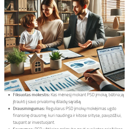
Fiksuotas mokestis:
Kas mėnesį mokant PSD įmoką, būtina ją
įtraukti į savo privalomų išlaidų sąrašą.
Drausmingumas:
Reguliarus PSD įmokų mokėjimas ugdo
finansinę drausmę, kuri naudinga ir kitose srityse, pavyzdžiui,
taupant ar investuojant.