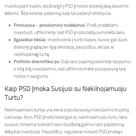
Investuojant svarbu atsižvelgti į PSD įmokos poveikį jūsų laisvoms
lėšoms. Štai keletas patarimų, kaip tai padaryti efektyviai:
Pirmiausia – privalomieji mokėjimai:
Prieš pradėdami
investuoti, užtikrinkite, kad PSD įmoka būtų sumokėta laiku.
Ilgalaikiai tikslai:
Investuokite į turto klases, kurios gali duoti
didesnę grąžą per ilgą laikotarpį, pavyzdžiui, akcijas ar
nekilnojamąjį turtą.
Portfelio diversifikacija:
Dalį savo pajamų paskirkite taupymui,
o kitą dalį investavimui, kad užtikrintumėte pusiausvyrą tarp
rizikos ir saugumo.
Kaip PSD Įmoka Susijusi su Nekilnojamuoju
Turtu?
Nekilnojamasis turtas yra viena populiariausių investavimo krypčių
Lietuvoje. Nors PSD įmoka tiesiogiai su nekilnojamuoju turtu nėra
susijusi, tinkamai tvarkant savo biudžetą galima rasti papildomų
lėšų šiai investicijai. Pavyzdžiui, reguliariai mokant PSD įmoką ir