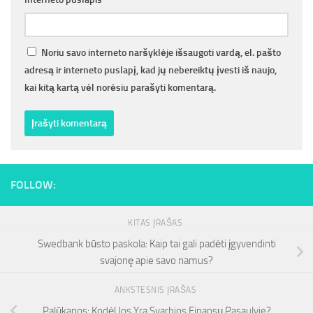
Noriu savo interneto naršyklėje išsaugoti vardą, el. pašto
adresą ir interneto puslapį, kad jų nebereiktų įvesti iš naujo,
kai kitą kartą vėl norėsiu parašyti komentarą.
FOLLOW:
KITAS ĮRAŠAS
Swedbank būsto paskola: Kaip tai gali padėti įgyvendinti
svajonę apie savo namus?
ANKSTESNIS ĮRAŠAS
Palūkanos: Kodėl Jos Yra Svarbios Finansų Pasaulyje?