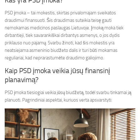
Kas yra PSD įmoka?
PSD įmoka – tai mokestis, skirtas privalomajam sveikatos
draudimui finansuoti. Šis draudimas suteikia teisę gauti
nemokamas medicinos paslaugas Lietuvoje. Įmoką moka tiek
dirbantieji, tiek savarankiškai dirbantys asmenys, o jos dydis
priklauso nuo pajamų. Svarbu žinoti, kad šis mokestis yra
neatsiejama asmeninio biudžeto dalis ir turi būti mokamas
reguliariai, kad neprarastumėte draudimo galiojimo.
Kaip PSD įmoka veikia jūsų finansinį
planavimą?
PSD įmoka tiesiogiai veikia jūsų biudžetą, todėl svarbu tinkamai ją
planuoti. Pagrindiniai aspektai, kuriuos verta apsvarstyti: