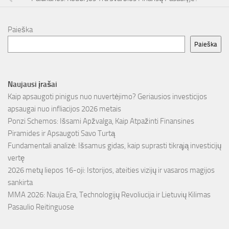
Paieška
Paieška
Naujausi įrašai
Kaip apsaugoti pinigus nuo nuvertėjimo? Geriausios investicijos
apsaugai nuo infliacijos 2026 metais
Ponzi Schemos: Išsami Apžvalga, Kaip Atpažinti Finansines
Piramides ir Apsaugoti Savo Turtą
Fundamentali analizė: Išsamus gidas, kaip suprasti tikrąją investicijų
vertę
2026 metų liepos 16-oji: Istorijos, ateities vizijų ir vasaros magijos
sankirta
MMA 2026: Nauja Era, Technologijų Revoliucija ir Lietuvių Kilimas
Pasaulio Reitinguose