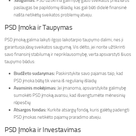
Saugumas:
PSD užtikrina galimybę gauti sveikatos priežiūros
paslaugas be papildomų išlaidų, kas gali būti didelė finansinė
našta netikėtų sveikatos problemų atveju.
PSD Įmoka ir Taupymas
PSD įmoką galima laikyti ilgojo laikotarpio taupymo dalimi, nes ji
garantuoja jūsų sveikatos saugumą. Vis dėlto, jei norite užtikrinti
savo finansinį stabilumą ir nepriklausomybę, verta apsvarstyti šiuos
taupymo būdus:
Biudžeto sudarymas:
Paskirstykite savo pajamas taip, kad
PSD įmoka būtų tik viena iš reguliarių išlaidų.
Avansinis mokėjimas:
Jei įmanoma, apsvarstykite galimybę
sumokėti PSD įmoką avansu, kad išvengtumėte mėnesinių
rūpesčių.
Atsargos fondas:
Kurkite atsargų fondą, kuris galėtų padengti
PSD įmokas netikėto pajamų praradimo atveju.
PSD Įmoka ir Investavimas