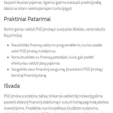
taupant likusias pajamas, ilgainiui galima sukaupti pradinį įnašą
būstui ar kitam nekilnojamajam turtui įsigyti.
Praktiniai Patarimai
Norint geriau valdyti PSD įmoką ir susijusias išlaidas, verta laikytis
šių principų:
Naudokitės finansų valdymo programėlėmis, kurios padės
sekti PSD įmokų mokėjimus.
Konsultuokitės su finansų patarėjais, kurie gali padėti
efektyviau valdyti jūsų pajamas.
Saugokite savo finansinį saugumą, įtraukdami PSD įmoką į
bendrą finansinį planą.
Išvada
PSD įmoka yra būtina, tačiau tinkamai valdant šį mokestį galima
pasiekti didesnį finansinį stabilumą ir sukurti tvirtą pagrindą ateities
investicijoms. Pradėkite nuo kruopštaus biudžeto sudarymo,