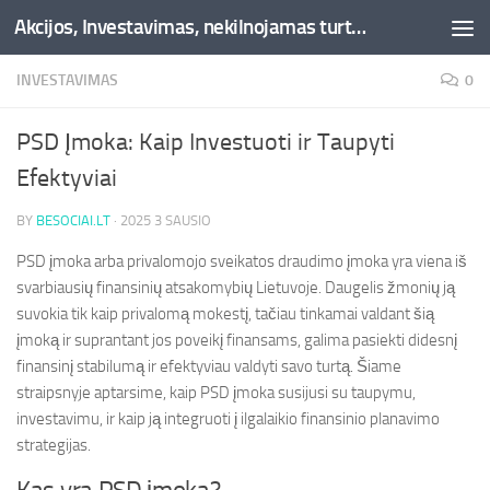
Akcijos, Investavimas, nekilnojamas turtas, kriptovaliutos - Besociai.lt
Skip to content
INVESTAVIMAS
0
PSD Įmoka: Kaip Investuoti ir Taupyti
Efektyviai
BY
BESOCIAI.LT
·
2025 3 SAUSIO
PSD įmoka arba privalomojo sveikatos draudimo įmoka yra viena iš
svarbiausių finansinių atsakomybių Lietuvoje. Daugelis žmonių ją
suvokia tik kaip privalomą mokestį, tačiau tinkamai valdant šią
įmoką ir suprantant jos poveikį finansams, galima pasiekti didesnį
finansinį stabilumą ir efektyviau valdyti savo turtą. Šiame
straipsnyje aptarsime, kaip PSD įmoka susijusi su taupymu,
investavimu, ir kaip ją integruoti į ilgalaikio finansinio planavimo
strategijas.