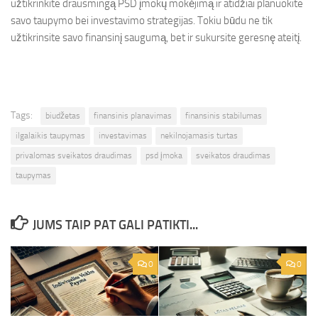
užtikrinkite drausmingą PSD įmokų mokėjimą ir atidžiai planuokite
savo taupymo bei investavimo strategijas. Tokiu būdu ne tik
užtikrinsite savo finansinį saugumą, bet ir sukursite geresnę ateitį.
Tags:
biudžetas
finansinis planavimas
finansinis stabilumas
ilgalaikis taupymas
investavimas
nekilnojamasis turtas
privalomas sveikatos draudimas
psd įmoka
sveikatos draudimas
taupymas
JUMS TAIP PAT GALI PATIKTI...
0
0