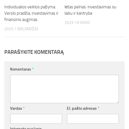
Individualios veiklos pažyma:
lėtas pelnas: investavimas su
Verslo pradžia, investavimas ir
laiku ir kantrybe
finansinis augimas
2025 19 KOVO
2025 1 BALANDŽIO
PARAŠYKITE KOMENTARĄ
Komentaras
*
Vardas
*
El. pašto adresas
*
Interneto puslapis