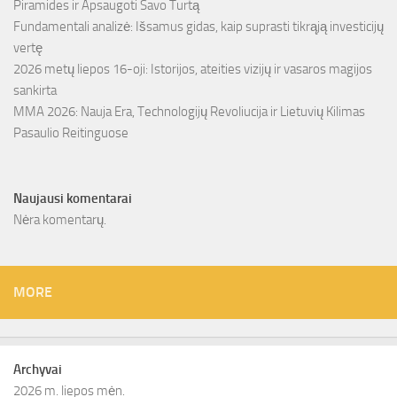
Piramides ir Apsaugoti Savo Turtą
Fundamentali analizė: Išsamus gidas, kaip suprasti tikrąją investicijų
vertę
2026 metų liepos 16-oji: Istorijos, ateities vizijų ir vasaros magijos
sankirta
MMA 2026: Nauja Era, Technologijų Revoliucija ir Lietuvių Kilimas
Pasaulio Reitinguose
Naujausi komentarai
Nėra komentarų.
MORE
Archyvai
2026 m. liepos mėn.