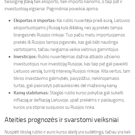
tiesioginę įtaką tiek eksporto, tiek importo kainoms, o taip pat ir
investuotojų elgsenai. Pagrindiniai poveikiai apima:
Eksportas ir importas:
Kai rublis nuvertėja prieš eurą, Lietuvos
eksportuotojams į Rusiją kyla iššūkių, nes jų prekės tampa
brangesnės Rusijos rinkoje. Tuo pačiu metu importuojamos
prekės iš Rusijos tampa pigesnės, kas gali būti naudinga
vartotojams, tačiau neigiamai veikia vietinius gamintojus.
Investicijos:
Rublio nuvertėjimas dažnai atbaido užsienio
investuotojus nuo investicijų Rusijoje, kas taip pat gali paveikti
Lietuvos verslą, turintį interesų Rusijos rinkoje. Kita vertus, tam
tikros investavimo galimybės, pavyzdžiui, nekilnojamasis
turtas, gali pasirodyti patrauklesnės dėl mažesnių kainų.
Kainų stabilumas:
Staigūs rublio kurso pokyčiai gali sukelti
infliaciją ar defliaciją Lietuvoje, ypač prekėms ir paslaugoms,
kurios yra stipriai susijusios su Rusijos rinka.
Ateities prognozės ir svarstomi veiksniai
Nuspėti tikslią rublio ir euro kurso ateitį yra sudėtinga, tačiau yra keli