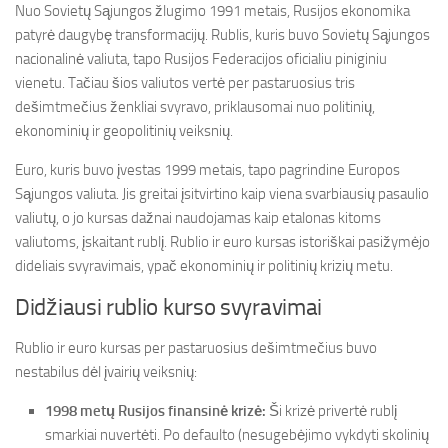
Nuo Sovietų Sąjungos žlugimo 1991 metais, Rusijos ekonomika
patyrė daugybę transformacijų. Rublis, kuris buvo Sovietų Sąjungos
nacionalinė valiuta, tapo Rusijos Federacijos oficialiu piniginiu
vienetu. Tačiau šios valiutos vertė per pastaruosius tris
dešimtmečius ženkliai svyravo, priklausomai nuo politinių,
ekonominių ir geopolitinių veiksnių.
Euro, kuris buvo įvestas 1999 metais, tapo pagrindine Europos
Sąjungos valiuta. Jis greitai įsitvirtino kaip viena svarbiausių pasaulio
valiutų, o jo kursas dažnai naudojamas kaip etalonas kitoms
valiutoms, įskaitant rublį. Rublio ir euro kursas istoriškai pasižymėjo
dideliais svyravimais, ypač ekonominių ir politinių krizių metu.
Didžiausi rublio kurso svyravimai
Rublio ir euro kursas per pastaruosius dešimtmečius buvo
nestabilus dėl įvairių veiksnių:
1998 metų Rusijos finansinė krizė:
Ši krizė privertė rublį
smarkiai nuvertėti. Po defaulto (nesugebėjimo vykdyti skolinių