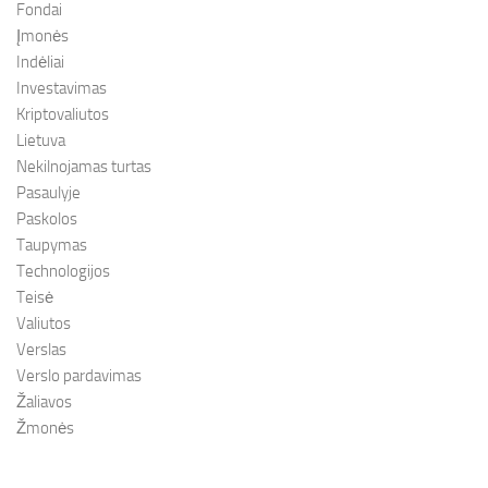
Fondai
Įmonės
Indėliai
Investavimas
Kriptovaliutos
Lietuva
Nekilnojamas turtas
Pasaulyje
Paskolos
Taupymas
Technologijos
Teisė
Valiutos
Verslas
Verslo pardavimas
Žaliavos
Žmonės