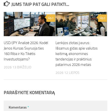
JUMS TAIP PAT GALI PATIKTI...
0
0
USD/JPY Analizė 2026: Kodėl
Lenkijos zlotas į eurus:
Jenos Kursas Svyruoja ties
Išsamus gidas apie valiutos
160 Riba ir Ko Tikėtis
keitimą, ekonomines
Investuotojams?
tendencijas ir praktinius
patarimus 2026 metais
2026 13 BIRŽELIO
2026 12 LIEPOS
PARAŠYKITE KOMENTARĄ
Komentaras
*