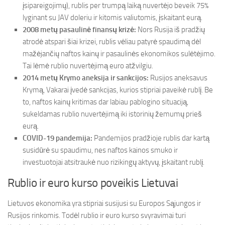
įsipareigojimų), rublis per trumpą laiką nuvertėjo beveik 75%
lyginant su JAV doleriu ir kitomis valiutomis, įskaitant eurą.
2008 metų pasaulinė finansų krizė:
Nors Rusija iš pradžių
atrodė atspari šiai krizei, rublis vėliau patyrė spaudimą dėl
mažėjančių naftos kainų ir pasaulinės ekonomikos sulėtėjimo.
Tai lėmė rublio nuvertėjimą euro atžvilgiu.
2014 metų Krymo aneksija ir sankcijos:
Rusijos aneksavus
Krymą, Vakarai įvedė sankcijas, kurios stipriai paveikė rublį. Be
to, naftos kainų kritimas dar labiau pablogino situaciją,
sukeldamas rublio nuvertėjimą iki istorinių žemumų prieš
eurą.
COVID-19 pandemija:
Pandemijos pradžioje rublis dar kartą
susidūrė su spaudimu, nes naftos kainos smuko ir
investuotojai atsitraukė nuo rizikingų aktyvų, įskaitant rublį.
Rublio ir euro kurso poveikis Lietuvai
Lietuvos ekonomika yra stipriai susijusi su Europos Sąjungos ir
Rusijos rinkomis. Todėl rublio ir euro kurso svyravimai turi