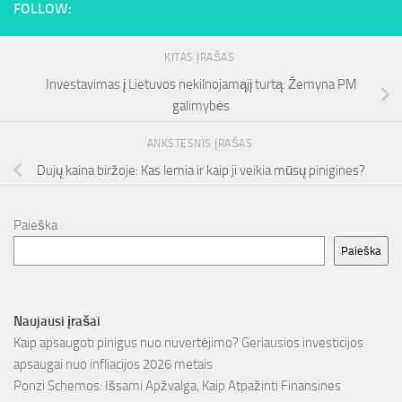
FOLLOW:
KITAS ĮRAŠAS
Investavimas į Lietuvos nekilnojamąjį turtą: Žemyna PM
galimybės
ANKSTESNIS ĮRAŠAS
Dujų kaina biržoje: Kas lemia ir kaip ji veikia mūsų pinigines?
Paieška
Paieška
Naujausi įrašai
Kaip apsaugoti pinigus nuo nuvertėjimo? Geriausios investicijos
apsaugai nuo infliacijos 2026 metais
Ponzi Schemos: Išsami Apžvalga, Kaip Atpažinti Finansines