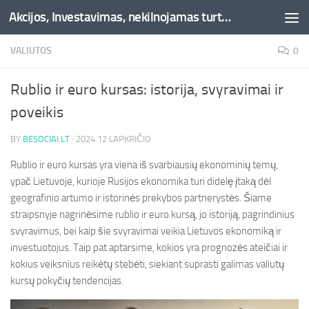
Akcijos, Investavimas, nekilnojamas turtas, kriptovaliutos - Besociai.lt
Skip to content
VALIUTOS
0
Rublio ir euro kursas: istorija, svyravimai ir
poveikis
BY
BESOCIAI.LT
·
2024 12 LAPKRIČIO
Rublio ir euro kursas yra viena iš svarbiausių ekonominių temų,
ypač Lietuvoje, kurioje Rusijos ekonomika turi didelę įtaką dėl
geografinio artumo ir istorinės prekybos partnerystės. Šiame
straipsnyje nagrinėsime rublio ir euro kursą, jo istoriją, pagrindinius
svyravimus, bei kaip šie svyravimai veikia Lietuvos ekonomiką ir
investuotojus. Taip pat aptarsime, kokios yra prognozės ateičiai ir
kokius veiksnius reikėtų stebėti, siekiant suprasti galimas valiutų
kursų pokyčių tendencijas.