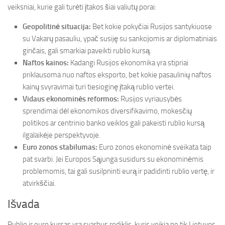
veiksniai, kurie gali turėti įtakos šiai valiutų porai:
Geopolitinė situacija:
Bet kokie pokyčiai Rusijos santykiuose
su Vakarų pasauliu, ypač susiję su sankcijomis ar diplomatiniais
ginčais, gali smarkiai paveikti rublio kursą.
Naftos kainos:
Kadangi Rusijos ekonomika yra stipriai
priklausoma nuo naftos eksporto, bet kokie pasaulinių naftos
kainų svyravimai turi tiesioginę įtaką rublio vertei.
Vidaus ekonominės reformos:
Rusijos vyriausybės
sprendimai dėl ekonomikos diversifikavimo, mokesčių
politikos ar centrinio banko veiklos gali pakeisti rublio kursą
ilgalaikėje perspektyvoje.
Euro zonos stabilumas:
Euro zonos ekonominė sveikata taip
pat svarbi. Jei Europos Sąjunga susidurs su ekonominėmis
problemomis, tai gali susilpninti eurą ir padidinti rublio vertę, ir
atvirkščiai.
Išvada
Rublio ir euro kursas yra svarbus rodiklis, kuris veikia ne tik Lietuvos