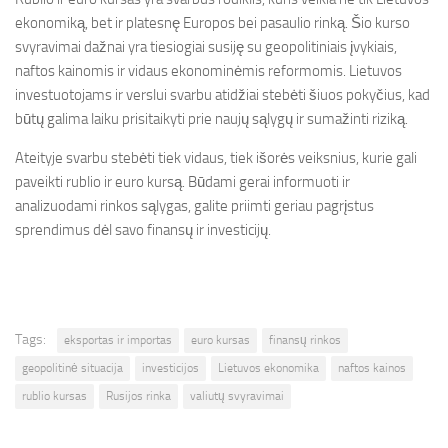
ekonomiką, bet ir platesnę Europos bei pasaulio rinką. Šio kurso
svyravimai dažnai yra tiesiogiai susiję su geopolitiniais įvykiais,
naftos kainomis ir vidaus ekonominėmis reformomis. Lietuvos
investuotojams ir verslui svarbu atidžiai stebėti šiuos pokyčius, kad
būtų galima laiku prisitaikyti prie naujų sąlygų ir sumažinti riziką.
Ateityje svarbu stebėti tiek vidaus, tiek išorės veiksnius, kurie gali
paveikti rublio ir euro kursą. Būdami gerai informuoti ir
analizuodami rinkos sąlygas, galite priimti geriau pagrįstus
sprendimus dėl savo finansų ir investicijų.
Tags:
eksportas ir importas
euro kursas
finansų rinkos
geopolitinė situacija
investicijos
Lietuvos ekonomika
naftos kainos
rublio kursas
Rusijos rinka
valiutų svyravimai