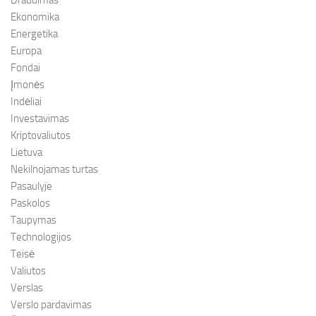
Draudimas
Ekonomika
Energetika
Europa
Fondai
Įmonės
Indėliai
Investavimas
Kriptovaliutos
Lietuva
Nekilnojamas turtas
Pasaulyje
Paskolos
Taupymas
Technologijos
Teisė
Valiutos
Verslas
Verslo pardavimas