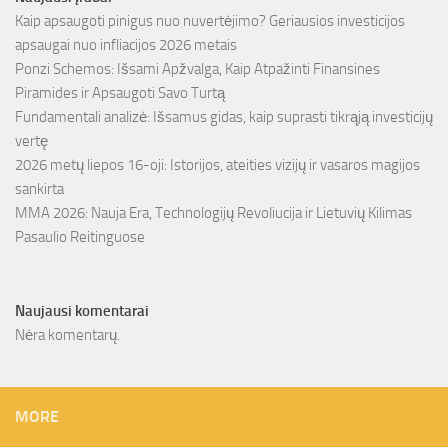
Kaip apsaugoti pinigus nuo nuvertėjimo? Geriausios investicijos
apsaugai nuo infliacijos 2026 metais
Ponzi Schemos: Išsami Apžvalga, Kaip Atpažinti Finansines
Piramides ir Apsaugoti Savo Turtą
Fundamentali analizė: Išsamus gidas, kaip suprasti tikrąją investicijų
vertę
2026 metų liepos 16-oji: Istorijos, ateities vizijų ir vasaros magijos
sankirta
MMA 2026: Nauja Era, Technologijų Revoliucija ir Lietuvių Kilimas
Pasaulio Reitinguose
Naujausi komentarai
Nėra komentarų.
MORE