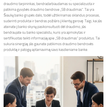
draudimo tarpininkas, bendradarbiaudamas su specializuota ir
patikima gyvybės draudimo bendrove „SB draudimas“. Tai yra
Šiaulių banko grupės dalis, todėl užtikrinamas sklandus procesas,
suderinti produktai ir bendras požiūris į klientų gerovę. Taigi, kai jūs
ateinate į banko skyrių pasikonsultuoti dėl draudimo, jūs
bendraujate su banko specialistu, kuris yra apmokytas ir
sertifikuotas teikti informaciją apie „SB draudimas“ produktus. Tai
sukuria sinergiją: jūs gaunate patikimos draudimo bendrovės
produktą ir patogų aptarnavimą savo kasdieniame banke.