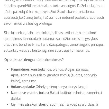
Nors gyvybės draudimas yra kertinis asmeninių finansų elementas,
negalima pamiršti ir materialaus turto apsaugos. Dažniausiai, imant
būsto paskolą iš banko, pavyzdžiui, Šiaulių banko, privaloma
apdrausti įkeičiamą turtą. Tačiau net ir neturint paskolos, apdrausti
savo namus yra tiesiog protinga.
Šiaulių bankas, kaip tarpininkas, gali pasiūlyti ir turto draudimo
sprendimus, bendradarbiaudamas su didžiosiomis ne gyvybės
draudimo bendrovėmis. Tai leidžia patogiai, vieno langelio principu,
sutvarkyti visus su būsto įsigijimu susijusius formalumus.
Ką paprastai dengia būsto draudimas?
Pagrindinės konstrukcijos:
Sienos, stogas, pamatai.
Apsaugoma nuo gaisro, gamtos stichijų (audros, potvynio,
žaibo), sprogimo.
Vidaus apdaila:
Grindys, sienų danga, durys, langai.
Namuose esantis turtas:
Baldai, buitinė technika, asmeniniai
daiktai.
Civilinės atsakomybės draudimas:
Tai ypač svarbi dalis. Ji