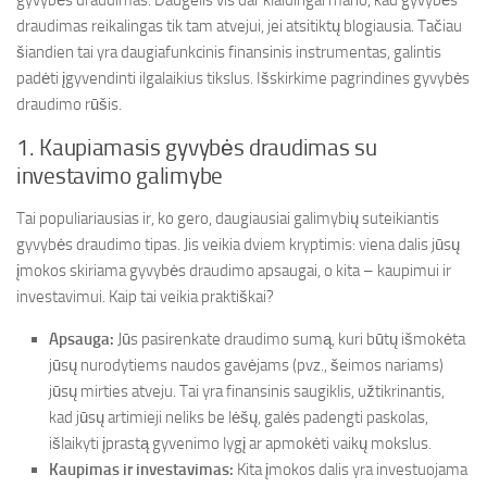
gyvybės draudimas. Daugelis vis dar klaidingai mano, kad gyvybės
draudimas reikalingas tik tam atvejui, jei atsitiktų blogiausia. Tačiau
šiandien tai yra daugiafunkcinis finansinis instrumentas, galintis
padėti įgyvendinti ilgalaikius tikslus. Išskirkime pagrindines gyvybės
draudimo rūšis.
1. Kaupiamasis gyvybės draudimas su
investavimo galimybe
Tai populiariausias ir, ko gero, daugiausiai galimybių suteikiantis
gyvybės draudimo tipas. Jis veikia dviem kryptimis: viena dalis jūsų
įmokos skiriama gyvybės draudimo apsaugai, o kita – kaupimui ir
investavimui. Kaip tai veikia praktiškai?
Apsauga:
Jūs pasirenkate draudimo sumą, kuri būtų išmokėta
jūsų nurodytiems naudos gavėjams (pvz., šeimos nariams)
jūsų mirties atveju. Tai yra finansinis saugiklis, užtikrinantis,
kad jūsų artimieji neliks be lėšų, galės padengti paskolas,
išlaikyti įprastą gyvenimo lygį ar apmokėti vaikų mokslus.
Kaupimas ir investavimas:
Kita įmokos dalis yra investuojama