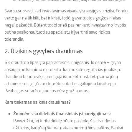
Svarbu suprasti, kad investavimas visada yra susijęs su rizika. Fondų
vertė gali ne tik kilti, bet ir kristi, todėl garantuotos grąžos niekas
negali pažadėti. Būtent todėl prieš pasirenkant investavimo kryptis
būtina pasikonsultuoti su specialistu ir įvertinti savo rizikos
toleranciją.
2. Rizikinis gyvybės draudimas
Šis draudimo tipas yra paprastesnis ir pigesnis. Jo esmė – gryna
apsauga be kaupimo elemento. Jūs mokate reguliarias įmokas, o
draudimo bendrovė įsipareigoja išmokėti nustatytą sumą jūsų
artimiesiems, jei jūs mirtumėte sutarties galiojimo laikotarpiu.
Pasibaigus sutarčiai, įmokos nėra grąžinamos.
Kam tinkamas rizikinis draudimas?
Žmonėms su dideliais finansiniais įsipareigojimais:
Pavyzdžiui, jei turite didelę būsto paskolą, šis draudimas
užtikrins, kad jūsų šeimai neteks perimti šios naštos. Bankai