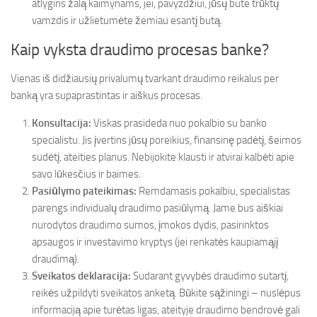
atlygins žalą kaimynams, jei, pavyzdžiui, jūsų bute trūktų
vamzdis ir užlietumėte žemiau esantį butą.
Kaip vyksta draudimo procesas banke?
Vienas iš didžiausių privalumų tvarkant draudimo reikalus per
banką yra supaprastintas ir aiškus procesas.
Konsultacija:
Viskas prasideda nuo pokalbio su banko
specialistu. Jis įvertins jūsų poreikius, finansinę padėtį, šeimos
sudėtį, ateities planus. Nebijokite klausti ir atvirai kalbėti apie
savo lūkesčius ir baimes.
Pasiūlymo pateikimas:
Remdamasis pokalbiu, specialistas
parengs individualų draudimo pasiūlymą. Jame bus aiškiai
nurodytos draudimo sumos, įmokos dydis, pasirinktos
apsaugos ir investavimo kryptys (jei renkatės kaupiamąjį
draudimą).
Sveikatos deklaracija:
Sudarant gyvybės draudimo sutartį,
reikės užpildyti sveikatos anketą. Būkite sąžiningi – nuslėpus
informaciją apie turėtas ligas, ateityje draudimo bendrovė gali