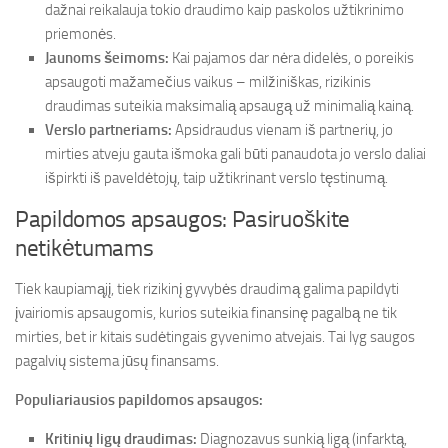
dažnai reikalauja tokio draudimo kaip paskolos užtikrinimo
priemonės.
Jaunoms šeimoms:
Kai pajamos dar nėra didelės, o poreikis
apsaugoti mažamečius vaikus – milžiniškas, rizikinis
draudimas suteikia maksimalią apsaugą už minimalią kainą.
Verslo partneriams:
Apsidraudus vienam iš partnerių, jo
mirties atveju gauta išmoka gali būti panaudota jo verslo daliai
išpirkti iš paveldėtojų, taip užtikrinant verslo tęstinumą.
Papildomos apsaugos: Pasiruoškite
netikėtumams
Tiek kaupiamąjį, tiek rizikinį gyvybės draudimą galima papildyti
įvairiomis apsaugomis, kurios suteikia finansinę pagalbą ne tik
mirties, bet ir kitais sudėtingais gyvenimo atvejais. Tai lyg saugos
pagalvių sistema jūsų finansams.
Populiariausios papildomos apsaugos:
Kritinių ligų draudimas:
Diagnozavus sunkią ligą (infarktą,