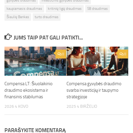
gyvybės draudimas
investicinis gyvybės draudimas
kaupiamasis draudimas
kritinių ligų draudimas
SB draudimas
Šiaulių Bankas
turto draudimas
JUMS TAIP PAT GALI PATIKTI...
0
0
Compensa LT: Šiuolaikinio
Compensa gyvybės draudimo
draudimo ekosistema ir
svarba investicijų ir taupymo
finansinis stabilumas
strategijoje
2026 4 KOVO
2025 4 BIRŽELIO
PARAŠYKITE KOMENTARĄ