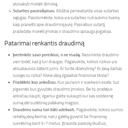
atsisakyti mokėti išmoką.
Sutarties pasirašymas:
Atidžiai perskaitykite visas sutarties
sąlygas. Pasidomėkite, kokia yra sutarties nutraukimo tvarka,
kaip pranešti apie draudiminį įvykį. Pasirašius sutartį,
pradedate mokėti įmokas ir draudimo apsauga įsigalioja.
Patarimai renkantis draudimą
Įvertinkite savo poreikius, o ne madą.
Nesirinkite draudimo
vien todėl, kad jį turi draugas. Pagalvokite, kokios rizikos yra
aktualiausios būtent jums. Ar turite išlaikytinių? Ar jūsų darbas
susijęs su rizika? Kokie jūsų ilgalaikiai finansiniai tikslai?
Pradėkite kuo anksčiau.
Kuo jaunesni ir sveikesni esate, tuo
pigesnės bus gyvybės draudimo įmokos. Be to, pradėjus
anksčiau kaupti, ilgainiui galite sukaupti kur kas solidesnę
sumą dėl sudėtinių palūkanų magijos.
Draudimo suma turi būti adekvati.
Pagalvokite, kokios sumos
reikėtų jūsų šeimai, kad ji galėtų gyventi be finansinių
sukrėtimų bent 5-7 metus. Įtraukite paskolų likučius,