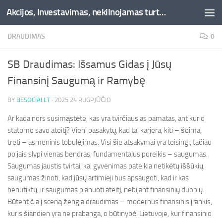
Akcijos, Investavimas, nekilnojamas turtas, kriptovaliutos - Besociai.lt
Skip to content
DRAUDIMAS
0
SB Draudimas: Išsamus Gidas į Jūsų
Finansinį Saugumą ir Ramybę
BY
BESOCIAI.LT
·
2025 24 RUGPJŪČIO
Ar kada nors susimąstėte, kas yra tvirčiausias pamatas, ant kurio
statome savo ateitį? Vieni pasakytų, kad tai karjera, kiti – šeima,
treti – asmeninis tobulėjimas. Visi šie atsakymai yra teisingi, tačiau
po jais slypi vienas bendras, fundamentalus poreikis – saugumas.
Saugumas jaustis tvirtai, kai gyvenimas pateikia netikėtų iššūkių,
saugumas žinoti, kad jūsų artimieji bus apsaugoti, kad ir kas
benutiktų, ir saugumas planuoti ateitį, nebijant finansinių duobių.
Būtent čia į sceną žengia draudimas – modernus finansinis įrankis,
kuris šiandien yra ne prabanga, o būtinybė. Lietuvoje, kur finansinio