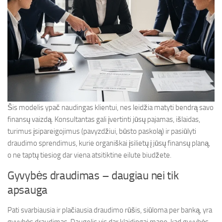
Šis modelis ypač naudingas klientui, nes leidžia matyti bendrą savo
finansų vaizdą. Konsultantas gali įvertinti jūsų pajamas, išlaidas,
turimus įsipareigojimus (pavyzdžiui, būsto paskolą) ir pasiūlyti
draudimo sprendimus, kurie organiškai įsilietų į jūsų finansų planą,
o ne taptų tiesiog dar viena atsitiktine eilute biudžete.
Gyvybės draudimas – daugiau nei tik
apsauga
Pati svarbiausia ir plačiausia draudimo rūšis, siūloma per banką, yra