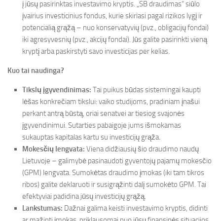
į jūsų pasirinktas investavimo kryptis. „SB draudimas“ siūlo
įvairius investicinius fondus, kurie skiriasi pagal rizikos lygį ir
potencialią grąžą – nuo konservatyvių (pvz., obligacijų fondai)
iki agresyvesnių (pvz., akcijų fondai). Jūs galite pasirinkti vieną
kryptį arba paskirstyti savo investicijas per kelias.
Kuo tai naudinga?
Tikslų įgyvendinimas:
Tai puikus būdas sistemingai kaupti
lėšas konkrečiam tikslui: vaiko studijoms, pradiniam įnašui
perkant antrą būstą, oriai senatvei ar tiesiog svajonės
įgyvendinimui. Sutarties pabaigoje jums išmokamas
sukauptas kapitalas kartu su investicijų grąža.
Mokesčių lengvata:
Viena didžiausių šio draudimo naudų
Lietuvoje – galimybė pasinaudoti gyventojų pajamų mokesčio
(GPM) lengvata. Sumokėtas draudimo įmokas (iki tam tikros
ribos) galite deklaruoti ir susigrąžinti dalį sumokėto GPM. Tai
efektyviai padidina jūsų investicijų grąžą.
Lankstumas:
Dažnai galima keisti investavimo kryptis, didinti
ar mažinti įmokas, priklausomai nuo jūsų finansinės situacijos.