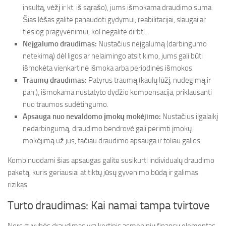
insultą, vėžį ir kt. iš sąrašo), jums išmokama draudimo suma.
Šias lėšas galite panaudoti gydymui, reabilitacijai, slaugai ar
tiesiog pragyvenimui, kol negalite dirbti.
Neįgalumo draudimas:
Nustačius neįgalumą (darbingumo
netekimą) dėl ligos ar nelaimingo atsitikimo, jums gali būti
išmokėta vienkartinė išmoka arba periodinės išmokos.
Traumų draudimas:
Patyrus traumą (kaulų lūžį, nudegimą ir
pan.), išmokama nustatyto dydžio kompensacija, priklausanti
nuo traumos sudėtingumo.
Apsauga nuo nevaldomo įmokų mokėjimo:
Nustačius ilgalaikį
nedarbingumą, draudimo bendrovė gali perimti įmokų
mokėjimą už jus, tačiau draudimo apsauga ir toliau galios.
Kombinuodami šias apsaugas galite susikurti individualų draudimo
paketą, kuris geriausiai atitiktų jūsų gyvenimo būdą ir galimas
rizikas.
Turto draudimas: Kai namai tampa tvirtove