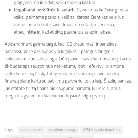
pragyvenimo išlaidas, vaikų mokslų kaštus.
Reguliariai peržiūrėkite sutartį.
Gyvenimas keičiasi: gimsta
vaikai, paimama paskola, keičiasi darbas. Bent kas kelerius
metus peržiūrėkite savo draudimo sutartį ir, jei reikia,
atnaujinkite ją, kad atitiktų pasikeitusias aplinkybes.
Apibendrinant galima teigti, kad „SB draudimas“ ir panašios
bancassurance paslaugos yra logiškas ir patogus žingsnis
kiekvienam, kuris atsakingai žiūri į savo ir savo šeimos ateitį. Tai ne
tik būdas apsisaugoti nuo netikėtumų, bet ir efektyvi priemonė
siekti finansinių tikslų. Integruodami draudimą į savo bendrą
finansų planą kartu su patikimu partneriu, tokiu kaip Šiaulių bankas,
jūs statote tvirtą finansinio saugumo pamatą, kuris leis ramiai
mėgautis gyvenimu šiandien ir drąsiai žvelgti į rytojų.
Tags:
bancassurance
draudimo apsauga
GPM lengvata draudimui