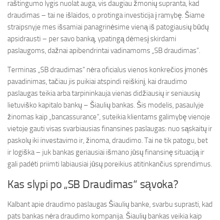
raštingumo lygis nuolat auga, vis daugiau žmonių supranta, kad
draudimas – tai ne išlaidos, o protinga investicija į ramybę. Šiame
straipsnyje mes išsamiai panagrinėsime vieną iš patogiausių būdų
apsidrausti – per savo banką, ypatingą dėmesį skirdami
paslaugoms, dažnai apibendrintai vadinamoms „SB draudimas“.
Terminas „SB draudimas“ nėra oficialus vienos konkrečios įmonės
pavadinimas, tačiau jis puikiai atspindi reiškinį, kai draudimo
paslaugas teikia arba tarpininkauja vienas didžiausių ir seniausių
lietuviško kapitalo bankų – Šiaulių bankas. Šis modelis, pasaulyje
žinomas kaip „bancassurance“, suteikia klientams galimybę vienoje
vietoje gauti visas svarbiausias finansines paslaugas: nuo sąskaitų ir
paskolų iki investavimo ir, žinoma, draudimo. Tai ne tik patogu, bet
ir logiška – juk bankas geriausiai išmano jūsų finansinę situaciją ir
gali padėti priimti labiausiai jūsų poreikius atitinkančius sprendimus.
Kas slypi po „SB Draudimas“ sąvoka?
Kalbant apie draudimo paslaugas Šiaulių banke, svarbu suprasti, kad
pats bankas nėra draudimo kompanija. Šiaulių bankas veikia kaip