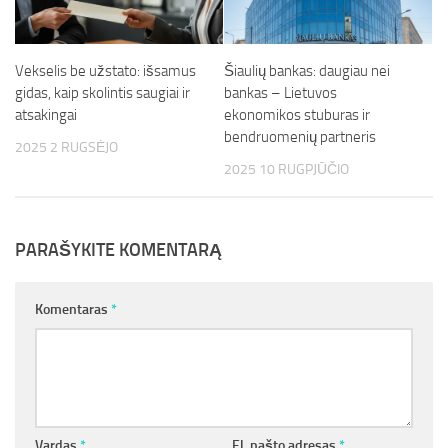
Vekselis be užstato: išsamus
Šiaulių bankas: daugiau nei
gidas, kaip skolintis saugiai ir
bankas – Lietuvos
atsakingai
ekonomikos stuburas ir
bendruomenių partneris
2025 2 RUGSĖJO
2025 10 RUGPJŪČIO
PARAŠYKITE KOMENTARĄ
Komentaras
*
Vardas
*
El. pašto adresas
*