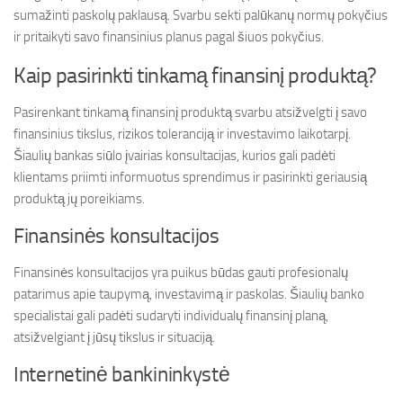
sumažinti paskolų paklausą. Svarbu sekti palūkanų normų pokyčius
ir pritaikyti savo finansinius planus pagal šiuos pokyčius.
Kaip pasirinkti tinkamą finansinį produktą?
Pasirenkant tinkamą finansinį produktą svarbu atsižvelgti į savo
finansinius tikslus, rizikos toleranciją ir investavimo laikotarpį.
Šiaulių bankas siūlo įvairias konsultacijas, kurios gali padėti
klientams priimti informuotus sprendimus ir pasirinkti geriausią
produktą jų poreikiams.
Finansinės konsultacijos
Finansinės konsultacijos yra puikus būdas gauti profesionalų
patarimus apie taupymą, investavimą ir paskolas. Šiaulių banko
specialistai gali padėti sudaryti individualų finansinį planą,
atsižvelgiant į jūsų tikslus ir situaciją.
Internetinė bankininkystė