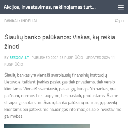
Akcijos, Investavimas, nekilnojamas turtas, kriptovaliutos - Besociai.lt
Skip to content
BANKAI
/
INDĖLIAI
0
Šiaulių banko palūkanos: Viskas, ką reikia
žinoti
BY
BESOCIAI.LT
· PUBLISHED
2024 23 RUGPJŪČIO
· UPDATED
2024 11
RUGPJŪČIO
Šiaulių bankas yra viena iš svarbiausių finansinių institucijų
Lietuvoje, teikianti įvairias paslaugas tiek privatiems, tiek verslo
klientams. Viena iš svarbiausių paslaugų, kurią siūlo bankas, yra
palūkanų normos tiek taupymo, tiek paskolų produktams. Šiame
straipsnyje aptarsime Šiaulių banko palūkanų normas, jų poveikį
klientams bei pateiksime naudingos informacijos apie investavimo
galimybes.