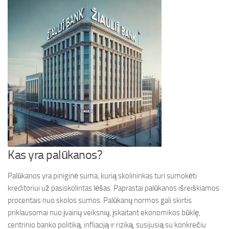
Kas yra palūkanos?
Palūkanos yra piniginė suma, kurią skolininkas turi sumokėti
kreditoriui už pasiskolintas lėšas. Paprastai palūkanos išreiškiamos
procentais nuo skolos sumos. Palūkanų normos gali skirtis
priklausomai nuo įvairių veiksnių, įskaitant ekonomikos būklę,
centrinio banko politiką, infliaciją ir riziką, susijusią su konkrečiu