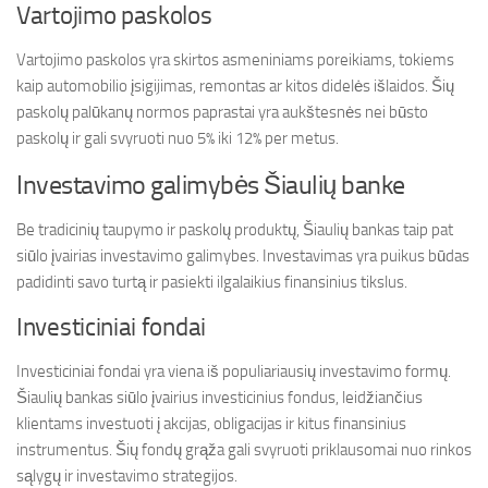
Vartojimo paskolos
Vartojimo paskolos yra skirtos asmeniniams poreikiams, tokiems
kaip automobilio įsigijimas, remontas ar kitos didelės išlaidos. Šių
paskolų palūkanų normos paprastai yra aukštesnės nei būsto
paskolų ir gali svyruoti nuo 5% iki 12% per metus.
Investavimo galimybės Šiaulių banke
Be tradicinių taupymo ir paskolų produktų, Šiaulių bankas taip pat
siūlo įvairias investavimo galimybes. Investavimas yra puikus būdas
padidinti savo turtą ir pasiekti ilgalaikius finansinius tikslus.
Investiciniai fondai
Investiciniai fondai yra viena iš populiariausių investavimo formų.
Šiaulių bankas siūlo įvairius investicinius fondus, leidžiančius
klientams investuoti į akcijas, obligacijas ir kitus finansinius
instrumentus. Šių fondų grąža gali svyruoti priklausomai nuo rinkos
sąlygų ir investavimo strategijos.