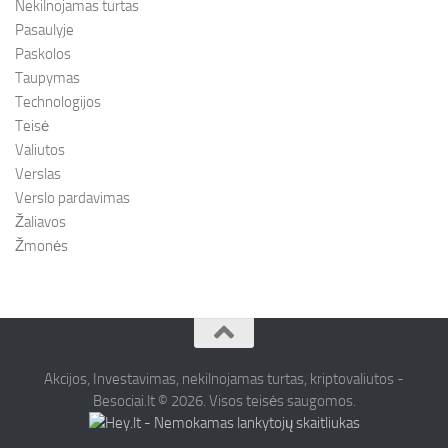
Nekilnojamas turtas
Pasaulyje
Paskolos
Taupymas
Technologijos
Teisė
Valiutos
Verslas
Verslo pardavimas
Žaliavos
Žmonės
Akcijos, Investavimas, nekilnojamas turtas, kriptovaliutos -
Besociai.lt © 2026. Visos teisės saugomos.