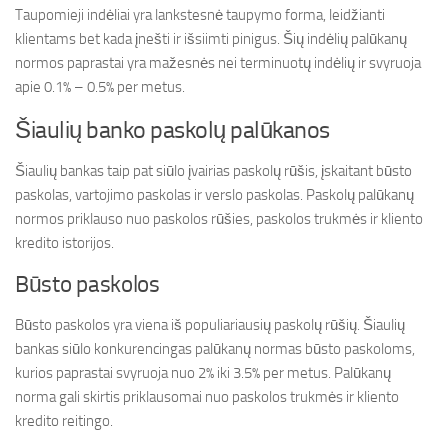
Taupomieji indėliai yra lankstesnė taupymo forma, leidžianti
klientams bet kada įnešti ir išsiimti pinigus. Šių indėlių palūkanų
normos paprastai yra mažesnės nei terminuotų indėlių ir svyruoja
apie 0.1% – 0.5% per metus.
Šiaulių banko paskolų palūkanos
Šiaulių bankas taip pat siūlo įvairias paskolų rūšis, įskaitant būsto
paskolas, vartojimo paskolas ir verslo paskolas. Paskolų palūkanų
normos priklauso nuo paskolos rūšies, paskolos trukmės ir kliento
kredito istorijos.
Būsto paskolos
Būsto paskolos yra viena iš populiariausių paskolų rūšių. Šiaulių
bankas siūlo konkurencingas palūkanų normas būsto paskoloms,
kurios paprastai svyruoja nuo 2% iki 3.5% per metus. Palūkanų
norma gali skirtis priklausomai nuo paskolos trukmės ir kliento
kredito reitingo.