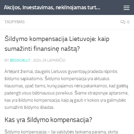
Akcijos, Investavimas, nekilnojamas turtas, kriptovaliutos - Besociai.lt
Skip to content
TAUPYMAS
0
Šildymo kompensacija Lietuvoje: kaip
sumažinti finansinę naštą?
BY
BESOCIAI.LT
·
2024 29 LAPKRIČIO
Artėjant žiemai, daugelis Lietuvos gyventojų pradeda rūpintis
šildymo sąskaitomis. Šildymo kompensacija yra aktualus
klausimas, ypač tiems, kurių pajamos nėra pakankamos, kad galėtų
padengti visus būtiniausius poreikius. Šiame straipsnyje aptarsime,
kas yra šildymo kompensacija, kaip ją gauti ir kokios yra galimybės
sumažinti šildymo išlaidas.
Kas yra šildymo kompensacija?
Šildymo kompensacija – tai valstybės teikiama parama, skirta