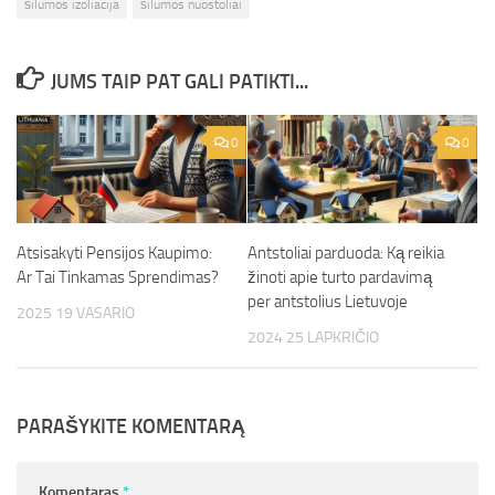
šilumos izoliacija
šilumos nuostoliai
JUMS TAIP PAT GALI PATIKTI...
0
0
Atsisakyti Pensijos Kaupimo:
Antstoliai parduoda: Ką reikia
Ar Tai Tinkamas Sprendimas?
žinoti apie turto pardavimą
per antstolius Lietuvoje
2025 19 VASARIO
2024 25 LAPKRIČIO
PARAŠYKITE KOMENTARĄ
Komentaras
*