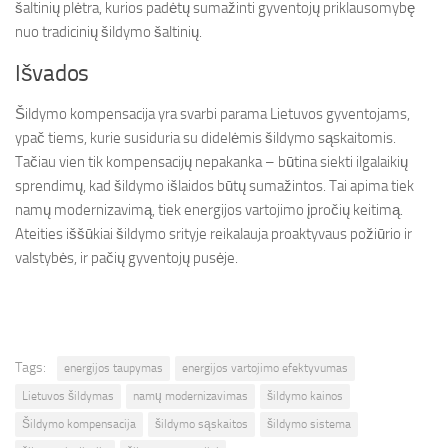
šaltinių plėtra, kurios padėtų sumažinti gyventojų priklausomybę
nuo tradicinių šildymo šaltinių.
Išvados
Šildymo kompensacija yra svarbi parama Lietuvos gyventojams,
ypač tiems, kurie susiduria su didelėmis šildymo sąskaitomis.
Tačiau vien tik kompensacijų nepakanka – būtina siekti ilgalaikių
sprendimų, kad šildymo išlaidos būtų sumažintos. Tai apima tiek
namų modernizavimą, tiek energijos vartojimo įpročių keitimą.
Ateities iššūkiai šildymo srityje reikalauja proaktyvaus požiūrio ir
valstybės, ir pačių gyventojų pusėje.
Tags:
energijos taupymas
energijos vartojimo efektyvumas
Lietuvos šildymas
namų modernizavimas
šildymo kainos
Šildymo kompensacija
šildymo sąskaitos
šildymo sistema