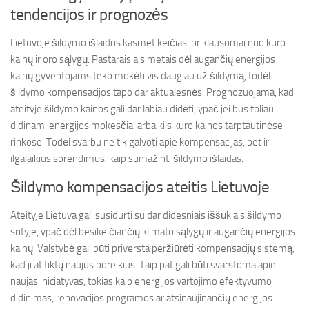
tendencijos ir prognozės
Lietuvoje šildymo išlaidos kasmet keičiasi priklausomai nuo kuro
kainų ir oro sąlygų. Pastaraisiais metais dėl augančių energijos
kainų gyventojams teko mokėti vis daugiau už šildymą, todėl
šildymo kompensacijos tapo dar aktualesnės. Prognozuojama, kad
ateityje šildymo kainos gali dar labiau didėti, ypač jei bus toliau
didinami energijos mokesčiai arba kils kuro kainos tarptautinėse
rinkose. Todėl svarbu ne tik galvoti apie kompensacijas, bet ir
ilgalaikius sprendimus, kaip sumažinti šildymo išlaidas.
Šildymo kompensacijos ateitis Lietuvoje
Ateityje Lietuva gali susidurti su dar didesniais iššūkiais šildymo
srityje, ypač dėl besikeičiančių klimato sąlygų ir augančių energijos
kainų. Valstybė gali būti priversta peržiūrėti kompensacijų sistemą,
kad ji atitiktų naujus poreikius. Taip pat gali būti svarstoma apie
naujas iniciatyvas, tokias kaip energijos vartojimo efektyvumo
didinimas, renovacijos programos ar atsinaujinančių energijos