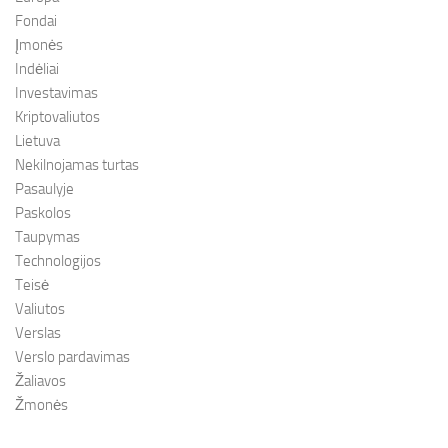
Fondai
Įmonės
Indėliai
Investavimas
Kriptovaliutos
Lietuva
Nekilnojamas turtas
Pasaulyje
Paskolos
Taupymas
Technologijos
Teisė
Valiutos
Verslas
Verslo pardavimas
Žaliavos
Žmonės