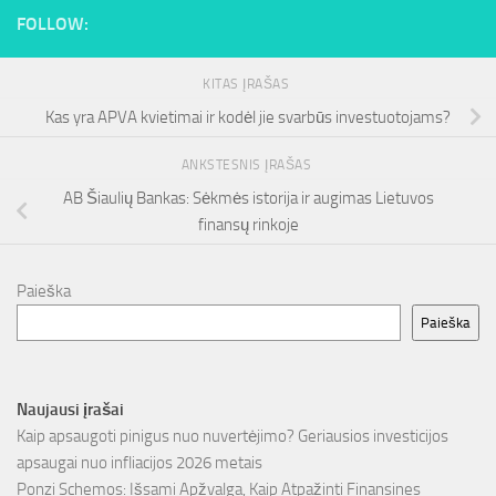
FOLLOW:
KITAS ĮRAŠAS
Kas yra APVA kvietimai ir kodėl jie svarbūs investuotojams?
ANKSTESNIS ĮRAŠAS
AB Šiaulių Bankas: Sėkmės istorija ir augimas Lietuvos
finansų rinkoje
Paieška
Paieška
Naujausi įrašai
Kaip apsaugoti pinigus nuo nuvertėjimo? Geriausios investicijos
apsaugai nuo infliacijos 2026 metais
Ponzi Schemos: Išsami Apžvalga, Kaip Atpažinti Finansines