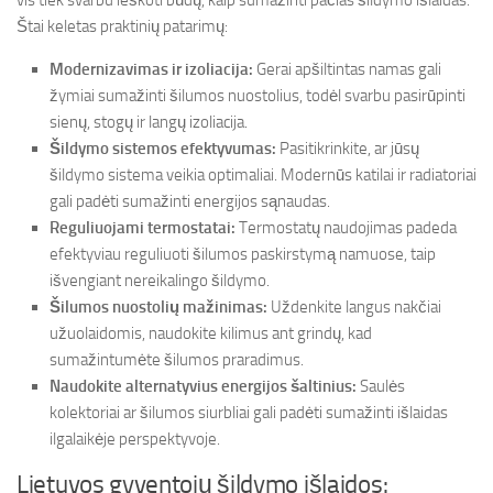
vis tiek svarbu ieškoti būdų, kaip sumažinti pačias šildymo išlaidas.
Štai keletas praktinių patarimų:
Modernizavimas ir izoliacija:
Gerai apšiltintas namas gali
žymiai sumažinti šilumos nuostolius, todėl svarbu pasirūpinti
sienų, stogų ir langų izoliacija.
Šildymo sistemos efektyvumas:
Pasitikrinkite, ar jūsų
šildymo sistema veikia optimaliai. Modernūs katilai ir radiatoriai
gali padėti sumažinti energijos sąnaudas.
Reguliuojami termostatai:
Termostatų naudojimas padeda
efektyviau reguliuoti šilumos paskirstymą namuose, taip
išvengiant nereikalingo šildymo.
Šilumos nuostolių mažinimas:
Uždenkite langus nakčiai
užuolaidomis, naudokite kilimus ant grindų, kad
sumažintumėte šilumos praradimus.
Naudokite alternatyvius energijos šaltinius:
Saulės
kolektoriai ar šilumos siurbliai gali padėti sumažinti išlaidas
ilgalaikėje perspektyvoje.
Lietuvos gyventojų šildymo išlaidos: