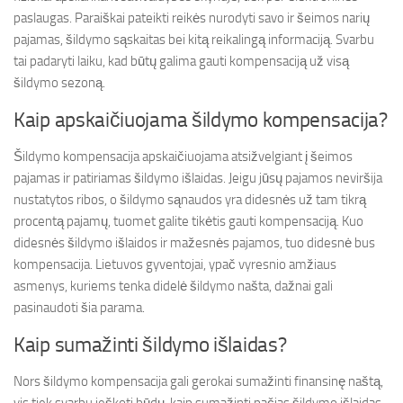
paslaugas. Paraiškai pateikti reikės nurodyti savo ir šeimos narių
pajamas, šildymo sąskaitas bei kitą reikalingą informaciją. Svarbu
tai padaryti laiku, kad būtų galima gauti kompensaciją už visą
šildymo sezoną.
Kaip apskaičiuojama šildymo kompensacija?
Šildymo kompensacija apskaičiuojama atsižvelgiant į šeimos
pajamas ir patiriamas šildymo išlaidas. Jeigu jūsų pajamos neviršija
nustatytos ribos, o šildymo sąnaudos yra didesnės už tam tikrą
procentą pajamų, tuomet galite tikėtis gauti kompensaciją. Kuo
didesnės šildymo išlaidos ir mažesnės pajamos, tuo didesnė bus
kompensacija. Lietuvos gyventojai, ypač vyresnio amžiaus
asmenys, kuriems tenka didelė šildymo našta, dažnai gali
pasinaudoti šia parama.
Kaip sumažinti šildymo išlaidas?
Nors šildymo kompensacija gali gerokai sumažinti finansinę naštą,