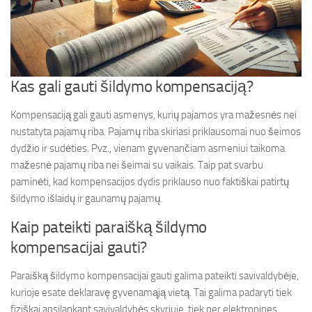
Kas gali gauti šildymo kompensaciją?
Kompensaciją gali gauti asmenys, kurių pajamos yra mažesnės nei
nustatyta pajamų riba. Pajamų riba skiriasi priklausomai nuo šeimos
dydžio ir sudėties. Pvz., vienam gyvenančiam asmeniui taikoma
mažesnė pajamų riba nei šeimai su vaikais. Taip pat svarbu
paminėti, kad kompensacijos dydis priklauso nuo faktiškai patirtų
šildymo išlaidų ir gaunamų pajamų.
Kaip pateikti paraišką šildymo
kompensacijai gauti?
Paraišką šildymo kompensacijai gauti galima pateikti savivaldybėje,
kurioje esate deklaravę gyvenamąją vietą. Tai galima padaryti tiek
fiziškai apsilankant savivaldybės skyriuje, tiek per elektronines