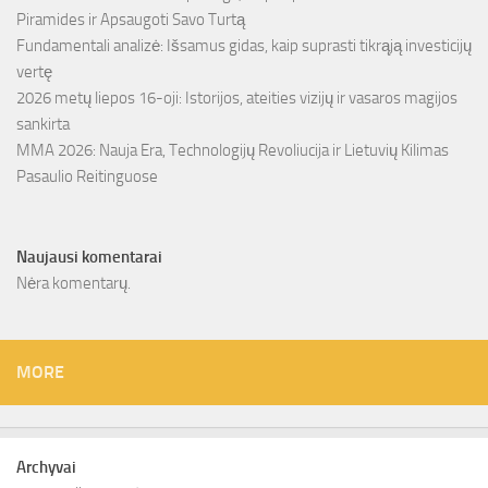
Piramides ir Apsaugoti Savo Turtą
Fundamentali analizė: Išsamus gidas, kaip suprasti tikrąją investicijų
vertę
2026 metų liepos 16-oji: Istorijos, ateities vizijų ir vasaros magijos
sankirta
MMA 2026: Nauja Era, Technologijų Revoliucija ir Lietuvių Kilimas
Pasaulio Reitinguose
Naujausi komentarai
Nėra komentarų.
MORE
Archyvai