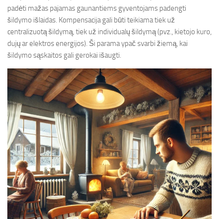
padėti mažas pajamas gaunantiems gyventojams padengti
šildymo išlaidas. Kompensacija gali būti teikiama tiek už
centralizuotą šildymą, tiek už individualų šildymą (pvz., kietojo kuro,
dujų ar elektros energijos). Ši parama ypač svarbi žiemą, kai
šildymo sąskaitos gali gerokai išaugti.