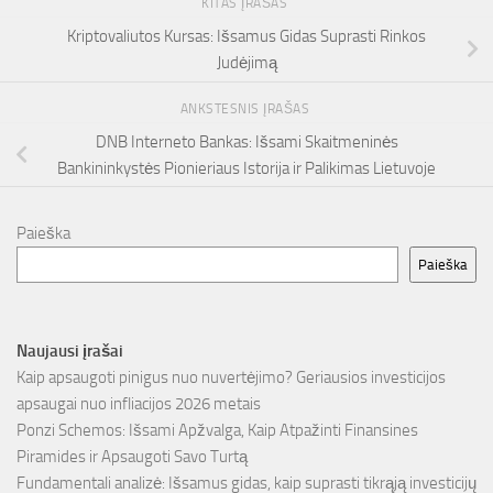
KITAS ĮRAŠAS
Kriptovaliutos Kursas: Išsamus Gidas Suprasti Rinkos
Judėjimą
ANKSTESNIS ĮRAŠAS
DNB Interneto Bankas: Išsami Skaitmeninės
Bankininkystės Pionieriaus Istorija ir Palikimas Lietuvoje
Paieška
Paieška
Naujausi įrašai
Kaip apsaugoti pinigus nuo nuvertėjimo? Geriausios investicijos
apsaugai nuo infliacijos 2026 metais
Ponzi Schemos: Išsami Apžvalga, Kaip Atpažinti Finansines
Piramides ir Apsaugoti Savo Turtą
Fundamentali analizė: Išsamus gidas, kaip suprasti tikrąją investicijų