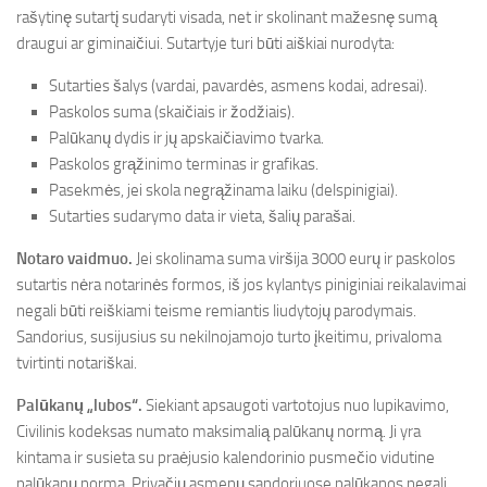
rašytinę sutartį sudaryti visada, net ir skolinant mažesnę sumą
draugui ar giminaičiui. Sutartyje turi būti aiškiai nurodyta:
Sutarties šalys (vardai, pavardės, asmens kodai, adresai).
Paskolos suma (skaičiais ir žodžiais).
Palūkanų dydis ir jų apskaičiavimo tvarka.
Paskolos grąžinimo terminas ir grafikas.
Pasekmės, jei skola negrąžinama laiku (delspinigiai).
Sutarties sudarymo data ir vieta, šalių parašai.
Notaro vaidmuo.
Jei skolinama suma viršija 3000 eurų ir paskolos
sutartis nėra notarinės formos, iš jos kylantys piniginiai reikalavimai
negali būti reiškiami teisme remiantis liudytojų parodymais.
Sandorius, susijusius su nekilnojamojo turto įkeitimu, privaloma
tvirtinti notariškai.
Palūkanų „lubos“.
Siekiant apsaugoti vartotojus nuo lupikavimo,
Civilinis kodeksas numato maksimalią palūkanų normą. Ji yra
kintama ir susieta su praėjusio kalendorinio pusmečio vidutine
palūkanų norma. Privačių asmenų sandoriuose palūkanos negali