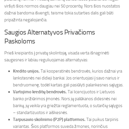
viršyti šios normos daugiau nei 50 procentų. Nors šios nuostatos
dažnai bandoma išvengti, teisme tokia sutarties dalis gali būti
pripažinta negaliojančia.
Saugios Alternatyvos Privačioms
Paskoloms
Prieš kreipiantis į privatų skolintoją, visada verta išnagrinėti
saugesnes ir labiau reguliuojamas alternatyvas:
Kredito unijos.
Tai kooperatinės bendrovės, kurios dažnai yra
lankstesnės nei didieji bankai. Jos orientuojasi į savo narius ir
bendruomenę, todėl kartais gali pasiūlyti palankesnes sąlygas.
Vartojimo kreditų bendrovės.
Tai licencijuotos ir Lietuvos
banko prižiūrimos įmonės. Nors jų palūkanos didesnės nei
bankų, jų veikla yra griežtai reglamentuota, o sutarčių sąlygos
– standartizuotos ir aiškesnės.
Tarpusavio skolinimo (P2P) platformos.
Tai puikus tarpinis
variantas. Šios platformos suveda žmones, norinčius