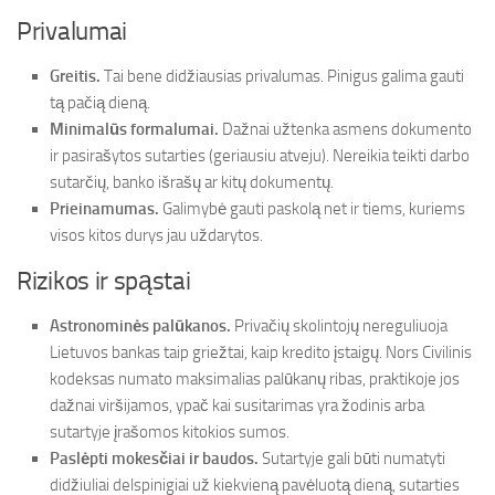
Privalumai
Greitis.
Tai bene didžiausias privalumas. Pinigus galima gauti
tą pačią dieną.
Minimalūs formalumai.
Dažnai užtenka asmens dokumento
ir pasirašytos sutarties (geriausiu atveju). Nereikia teikti darbo
sutarčių, banko išrašų ar kitų dokumentų.
Prieinamumas.
Galimybė gauti paskolą net ir tiems, kuriems
visos kitos durys jau uždarytos.
Rizikos ir spąstai
Astronominės palūkanos.
Privačių skolintojų nereguliuoja
Lietuvos bankas taip griežtai, kaip kredito įstaigų. Nors Civilinis
kodeksas numato maksimalias palūkanų ribas, praktikoje jos
dažnai viršijamos, ypač kai susitarimas yra žodinis arba
sutartyje įrašomos kitokios sumos.
Paslėpti mokesčiai ir baudos.
Sutartyje gali būti numatyti
didžiuliai delspinigiai už kiekvieną pavėluotą dieną, sutarties