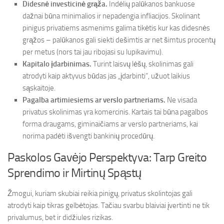
Didesnė investicinė grąža.
Indėlių palūkanos bankuose
dažnai būna minimalios ir nepadengia infliacijos. Skolinant
pinigus privatiems asmenims galima tikėtis kur kas didesnės
grąžos – palūkanos gali siekti dešimtis ar net šimtus procentų
per metus (nors tai jau ribojasi su lupikavimu).
Kapitalo įdarbinimas.
Turint laisvų lėšų, skolinimas gali
atrodyti kaip aktyvus būdas jas „įdarbinti“, užuot laikius
sąskaitoje.
Pagalba artimiesiems ar verslo partneriams.
Ne visada
privatus skolinimas yra komercinis. Kartais tai būna pagalbos
forma draugams, giminaičiams ar verslo partneriams, kai
norima padėti išvengti bankinių procedūrų.
Paskolos Gavėjo Perspektyva: Tarp Greito
Sprendimo ir Mirtinų Spąstų
Žmogui, kuriam skubiai reikia pinigų, privatus skolintojas gali
atrodyti kaip tikras gelbėtojas. Tačiau svarbu blaiviai įvertinti ne tik
privalumus, bet ir didžiules rizikas.