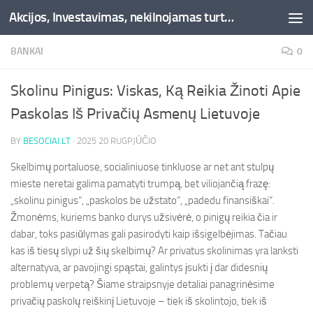
Akcijos, Investavimas, nekilnojamas turtas, kriptovaliutos - Besociai.lt
Skip to content
BANKAI
0
Skolinu Pinigus: Viskas, Ką Reikia Žinoti Apie
Paskolas Iš Privačių Asmenų Lietuvoje
BY
BESOCIAI.LT
·
2025 20 RUGPJŪČIO
Skelbimų portaluose, socialiniuose tinkluose ar net ant stulpų
mieste neretai galima pamatyti trumpą, bet viliojančią frazę:
„skolinu pinigus“, „paskolos be užstato“, „padedu finansiškai“.
Žmonėms, kuriems banko durys užsivėrė, o pinigų reikia čia ir
dabar, toks pasiūlymas gali pasirodyti kaip išsigelbėjimas. Tačiau
kas iš tiesų slypi už šių skelbimų? Ar privatus skolinimas yra lanksti
alternatyva, ar pavojingi spąstai, galintys įsukti į dar didesnių
problemų verpetą? Šiame straipsnyje detaliai panagrinėsime
privačių paskolų reiškinį Lietuvoje – tiek iš skolintojo, tiek iš