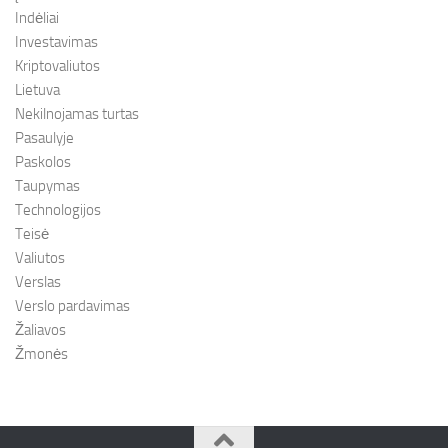
Indėliai
Investavimas
Kriptovaliutos
Lietuva
Nekilnojamas turtas
Pasaulyje
Paskolos
Taupymas
Technologijos
Teisė
Valiutos
Verslas
Verslo pardavimas
Žaliavos
Žmonės