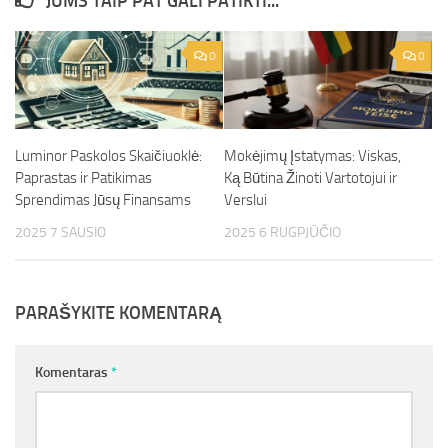
JUMS TAIP PAT GALI PATIKTI...
0
0
Luminor Paskolos Skaičiuoklė:
Mokėjimų Įstatymas: Viskas,
Paprastas ir Patikimas
Ką Būtina Žinoti Vartotojui ir
Sprendimas Jūsų Finansams
Verslui
2025 7 SAUSIO
2025 6 RUGPJŪČIO
PARAŠYKITE KOMENTARĄ
Komentaras
*