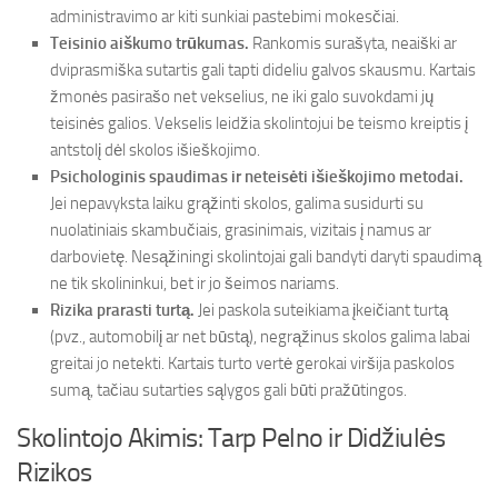
administravimo ar kiti sunkiai pastebimi mokesčiai.
Teisinio aiškumo trūkumas.
Rankomis surašyta, neaiški ar
dviprasmiška sutartis gali tapti dideliu galvos skausmu. Kartais
žmonės pasirašo net vekselius, ne iki galo suvokdami jų
teisinės galios. Vekselis leidžia skolintojui be teismo kreiptis į
antstolį dėl skolos išieškojimo.
Psichologinis spaudimas ir neteisėti išieškojimo metodai.
Jei nepavyksta laiku grąžinti skolos, galima susidurti su
nuolatiniais skambučiais, grasinimais, vizitais į namus ar
darbovietę. Nesąžiningi skolintojai gali bandyti daryti spaudimą
ne tik skolininkui, bet ir jo šeimos nariams.
Rizika prarasti turtą.
Jei paskola suteikiama įkeičiant turtą
(pvz., automobilį ar net būstą), negrąžinus skolos galima labai
greitai jo netekti. Kartais turto vertė gerokai viršija paskolos
sumą, tačiau sutarties sąlygos gali būti pražūtingos.
Skolintojo Akimis: Tarp Pelno ir Didžiulės
Rizikos