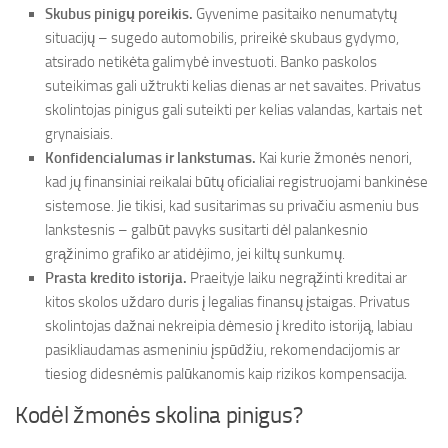
Skubus pinigų poreikis.
Gyvenime pasitaiko nenumatytų
situacijų – sugedo automobilis, prireikė skubaus gydymo,
atsirado netikėta galimybė investuoti. Banko paskolos
suteikimas gali užtrukti kelias dienas ar net savaites. Privatus
skolintojas pinigus gali suteikti per kelias valandas, kartais net
grynaisiais.
Konfidencialumas ir lankstumas.
Kai kurie žmonės nenori,
kad jų finansiniai reikalai būtų oficialiai registruojami bankinėse
sistemose. Jie tikisi, kad susitarimas su privačiu asmeniu bus
lankstesnis – galbūt pavyks susitarti dėl palankesnio
grąžinimo grafiko ar atidėjimo, jei kiltų sunkumų.
Prasta kredito istorija.
Praeityje laiku negrąžinti kreditai ar
kitos skolos uždaro duris į legalias finansų įstaigas. Privatus
skolintojas dažnai nekreipia dėmesio į kredito istoriją, labiau
pasikliaudamas asmeniniu įspūdžiu, rekomendacijomis ar
tiesiog didesnėmis palūkanomis kaip rizikos kompensacija.
Kodėl žmonės skolina pinigus?