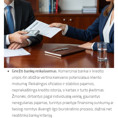
Griežti bankų reikalavimai.
Komerciniai bankai ir kredito
unijos itin atidžiai vertina kiekvieno potencialaus kliento
mokumą. Reikalingos oficialios ir stabilios pajamos,
nepriekaištinga kredito istorija, o kartais ir turto įkeitimas.
Žmonės, dirbantys pagal individualią veiklą, gaunantys
nereguliarias pajamas, turintys praeityje finansinių sunkumų ar
tiesiog norintys išvengti ilgo biurokratinio proceso, dažnai net
neatitinka bankų kriterijų.