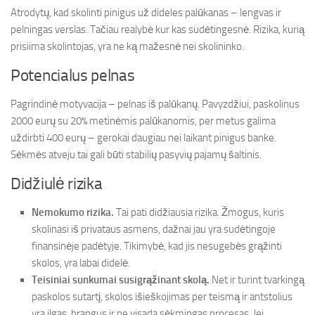
Atrodytų, kad skolinti pinigus už dideles palūkanas – lengvas ir
pelningas verslas. Tačiau realybė kur kas sudėtingesnė. Rizika, kurią
prisiima skolintojas, yra ne ką mažesnė nei skolininko.
Potencialus pelnas
Pagrindinė motyvacija – pelnas iš palūkanų. Pavyzdžiui, paskolinus
2000 eurų su 20% metinėmis palūkanomis, per metus galima
uždirbti 400 eurų – gerokai daugiau nei laikant pinigus banke.
Sėkmės atveju tai gali būti stabilių pasyvių pajamų šaltinis.
Didžiulė rizika
Nemokumo rizika.
Tai pati didžiausia rizika. Žmogus, kuris
skolinasi iš privataus asmens, dažnai jau yra sudėtingoje
finansinėje padėtyje. Tikimybė, kad jis nesugebės grąžinti
skolos, yra labai didelė.
Teisiniai sunkumai susigrąžinant skolą.
Net ir turint tvarkingą
paskolos sutartį, skolos išieškojimas per teismą ir antstolius
yra ilgas, brangus ir ne visada sėkmingas procesas. Jei