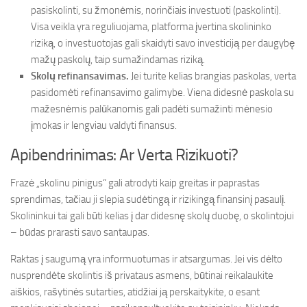
pasiskolinti, su žmonėmis, norinčiais investuoti (paskolinti).
Visa veikla yra reguliuojama, platforma įvertina skolininko
riziką, o investuotojas gali skaidyti savo investiciją per daugybę
mažų paskolų, taip sumažindamas riziką.
Skolų refinansavimas.
Jei turite kelias brangias paskolas, verta
pasidomėti refinansavimo galimybe. Viena didesnė paskola su
mažesnėmis palūkanomis gali padėti sumažinti mėnesio
įmokas ir lengviau valdyti finansus.
Apibendrinimas: Ar Verta Rizikuoti?
Frazė „skolinu pinigus“ gali atrodyti kaip greitas ir paprastas
sprendimas, tačiau ji slepia sudėtingą ir rizikingą finansinį pasaulį.
Skolininkui tai gali būti kelias į dar didesnę skolų duobę, o skolintojui
– būdas prarasti savo santaupas.
Raktas į saugumą yra informuotumas ir atsargumas. Jei vis dėlto
nusprendėte skolintis iš privataus asmens, būtinai reikalaukite
aiškios, rašytinės sutarties, atidžiai ją perskaitykite, o esant