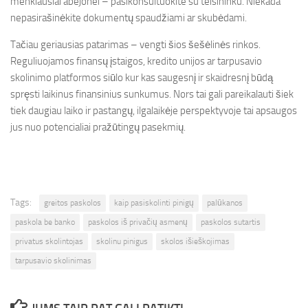
menkiausiai abejonei – pasikonsultuokite su teisininku. Niekada
nepasirašinėkite dokumentų spaudžiami ar skubėdami.
Tačiau geriausias patarimas – vengti šios šešėlinės rinkos.
Reguliuojamos finansų įstaigos, kredito unijos ar tarpusavio
skolinimo platformos siūlo kur kas saugesnį ir skaidresnį būdą
spręsti laikinus finansinius sunkumus. Nors tai gali pareikalauti šiek
tiek daugiau laiko ir pastangų, ilgalaikėje perspektyvoje tai apsaugos
jus nuo potencialiai pražūtingų pasekmių.
Tags:
greitos paskolos
kaip pasiskolinti pinigų
palūkanos
paskola be banko
paskolos iš privačių asmenų
paskolos sutartis
privatus skolintojas
skolinu pinigus
skolos išieškojimas
tarpusavio skolinimas