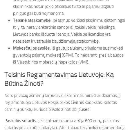
skolininkas neturi jokio oficialaus turto ar pajamų, atgauti
pinigus gali būti neįmanoma.
Teisinė atsakomybė.
Jei asmuo verčiasi skolinimu sistemingai
(t. y. tai nėra vienkartinis sandoris), tokiai veiklai reikalinga
Lietuvos banko išduota licencija. Veikla be licencijos yra
neteisėta ir užtraukia baudžiamąją atsakomybę.
Mokesčių prievolės.
Iš gautų palūkanų privaloma susimokėti
gyventojų pajamų mokestį (GPM). To nedarant, gresia baudos
iš Valstybinės mokesčių inspekcijos (VMI).
Teisinis Reglamentavimas Lietuvoje: Ką
Būtina Žinoti?
Nors privačių asmenų tarpusavio skolinimas nėra draudžiamas, jį
reglamentuoja Lietuvos Respublikos Civilinis kodeksas. Keletas
esminių punktų, kuriuos privalo žinoti abi pusės:
Paskolos sutartis.
Jei skolinama suma viršija 600 eurų, paskolos
sutartis privalo būti sudaryta raštu. Tačiau teisininkai rekomenduoja