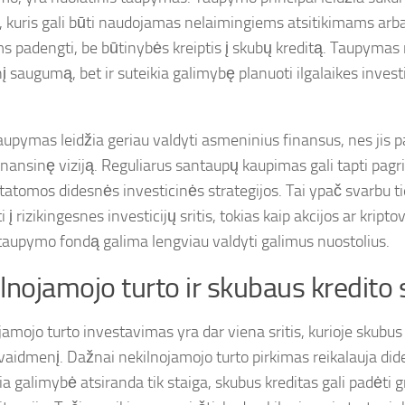
, kuris gali būti naudojamas nelaimingiems atsitikimams arb
ms padengti, be būtinybės kreiptis į skubų kreditą. Taupymas n
į saugumą, bet ir suteikia galimybę planuoti ilgalaikes investic
taupymas leidžia geriau valdyti asmeninius finansus, nes jis 
inansinę viziją. Reguliarus santaupų kaupimas gali tapti pagri
statomos didesnės investicinės strategijos. Tai ypač svarbu ti
ti į rizikingesnes investicijų sritis, tokias kaip akcijos ar kripto
 taupymo fondą galima lengviau valdyti galimus nuostolius.
lnojamojo turto ir skubaus kredito
amojo turto investavimas yra dar viena sritis, kurioje skubus k
vaidmenį. Dažnai nekilnojamojo turto pirkimas reikalauja dide
kia galimybė atsiranda tik staiga, skubus kreditas gali padėti g