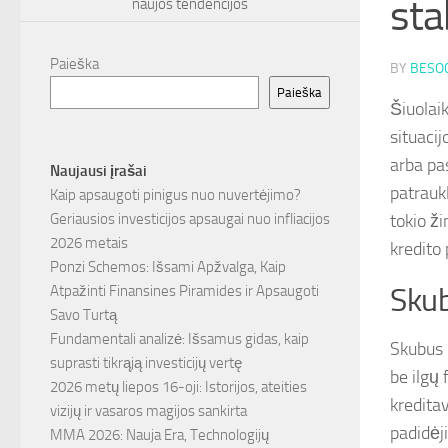
sta
naujos tendencijos
Paieška
BY
BESOC
Paieška
Šiuolai
situacij
arba pa
Naujausi įrašai
patraukl
Kaip apsaugoti pinigus nuo nuvertėjimo?
tokio ži
Geriausios investicijos apsaugai nuo infliacijos
2026 metais
kredito
Ponzi Schemos: Išsami Apžvalga, Kaip
Skub
Atpažinti Finansines Piramides ir Apsaugoti
Savo Turtą
Fundamentali analizė: Išsamus gidas, kaip
Skubus k
suprasti tikrąją investicijų vertę
be ilgų
2026 metų liepos 16-oji: Istorijos, ateities
kredita
vizijų ir vasaros magijos sankirta
padidėj
MMA 2026: Nauja Era, Technologijų