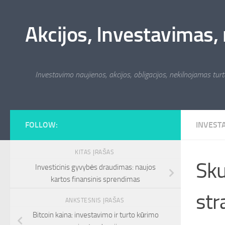
Skip to content
Akcijos, Investavimas, 
Investavimo naujienos, akcijos, obligacijos, nekilnojamas turta
FOLLOW:
INVEST
KITAS ĮRAŠAS
Sku
Investicinis gyvybės draudimas: naujos
kartos finansinis sprendimas
str
ANKSTESNIS ĮRAŠAS
Bitcoin kaina: investavimo ir turto kūrimo