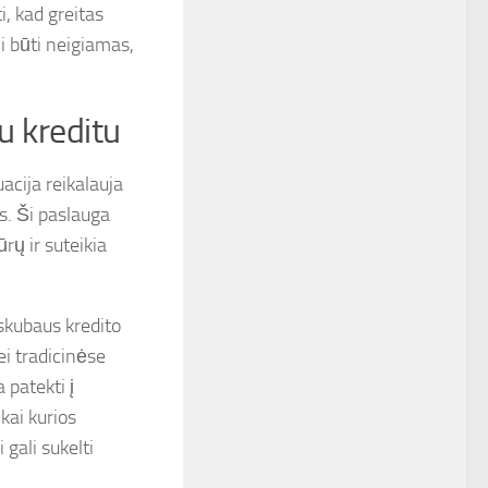
i, kad greitas
li būti neigiamas,
iu kreditu
uacija reikalauja
as. Ši paslauga
rų ir suteikia
 skubaus kredito
i tradicinėse
 patekti į
kai kurios
 gali sukelti