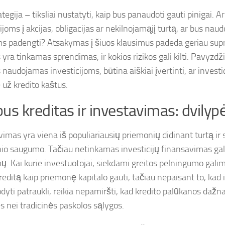
ategija – tiksliai nustatyti, kaip bus panaudoti gauti pinigai. Ar 
ijoms į akcijas, obligacijas ar nekilnojamąjį turtą, ar bus n
ms padengti? Atsakymas į šiuos klausimus padeda geriau supr
 yra tinkamas sprendimas, ir kokios rizikos gali kilti. Pavyzdži
 naudojamas investicijoms, būtina aiškiai įvertinti, ar investi
 už kredito kaštus.
us kreditas ir investavimas: dvilypė
imas yra viena iš populiariausių priemonių didinant turtą ir si
nio saugumo. Tačiau netinkamas investicijų finansavimas gali 
ų. Kai kurie investuotojai, siekdami greitos pelningumo gali
reditą kaip priemonę kapitalo gauti, tačiau nepaisant to, ka
odyti patraukli, reikia nepamiršti, kad kredito palūkanos dažn
s nei tradicinės paskolos sąlygos.