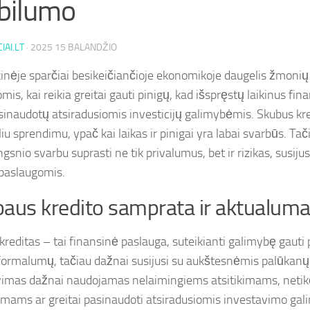
bilumo
IAI.LT
·
2025 15 BALANDŽIO
kinėje sparčiai besikeičiančioje ekonomikoje daugelis žmonių 
omis, kai reikia greitai gauti pinigų, kad išspręstų laikinus f
sinaudotų atsiradusiomis investicijų galimybėmis. Skubus kr
iu sprendimu, ypač kai laikas ir pinigai yra labai svarbūs. Tač
ngsnio svarbu suprasti ne tik privalumus, bet ir rizikas, susij
 paslaugomis.
aus kredito samprata ir aktualum
reditas – tai finansinė paslauga, suteikianti galimybę gauti p
 formalumų, tačiau dažnai susijusi su aukštesnėmis palūkan
vimas dažnai naudojamas nelaimingiems atsitikimams, netik
imams ar greitai pasinaudoti atsiradusiomis investavimo gal