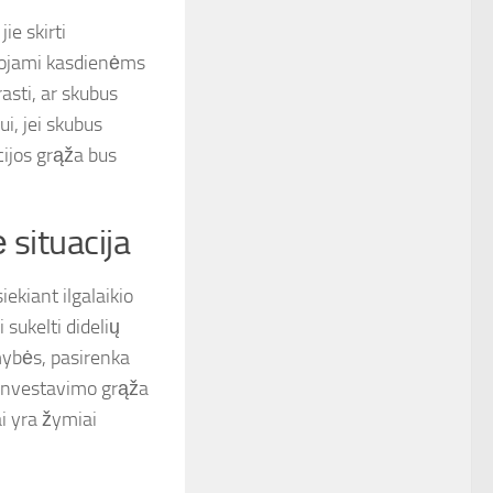
jie skirti
audojami kasdienėms
asti, ar skubus
ui, jei skubus
cijos grąža bus
 situacija
ekiant ilgalaikio
sukelti didelių
mybės, pasirenka
d investavimo grąža
ai yra žymiai