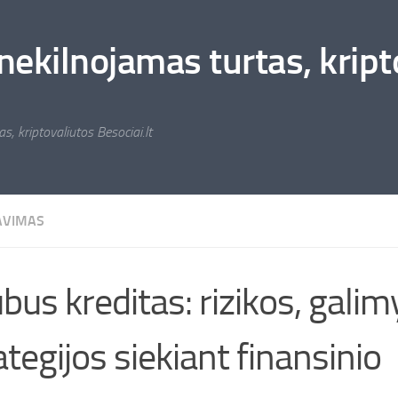
nekilnojamas turtas, kripto
s, kriptovaliutos Besociai.lt
AVIMAS
bus kreditas: rizikos, galim
ategijos siekiant finansinio