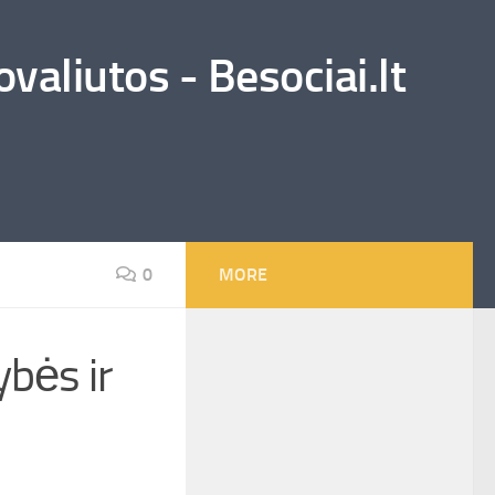
valiutos - Besociai.lt
0
MORE
ybės ir