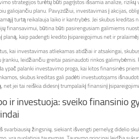
imo strategijos turėtų būti pagrįstos išsamia analize, rizikų 
piu galiojančiu planu. Pavyzdžiui, investavimas į akcijas, oblig
amąjį turtą reikalauja laiko ir kantrybės. Jei skubus kredita
cijų finansavimui, būtina būti pasirengusiam galimiems nuosto
į planą, kaip padengti kredito įsipareigojimus net ir pralaimė
tus, kai investavimas atliekamas atidžiai ir atsakingai, skubus
 įrankiu, leidžiančiu greitai pasinaudoti rinkos galimybėmis. 
da ypač palanki investavimo proga, kai kitos finansinės prie
kamos, skubus kreditas gali padėti investuotojams išnaudoti 
ą, net jei tai reiškia didesnį trumpalaikį finansinį įsipareigojim
o ir investuoja: sveiko finansinio 
indai
š svarbiausių žingsnių, siekiant išvengti pernelyg didelio sk
mo, yra nuolatinis taupymas. Taupymo principai leidžia sukurt