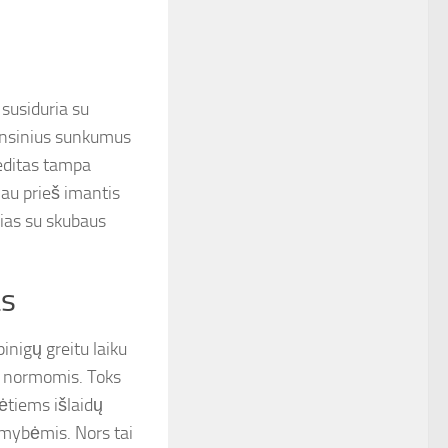
susiduria su
inansinius sunkumus
editas tampa
iau prieš imantis
usias su skubaus
as
inigų greitu laiku
ų normomis. Toks
ėtiems išlaidų
imybėmis. Nors tai