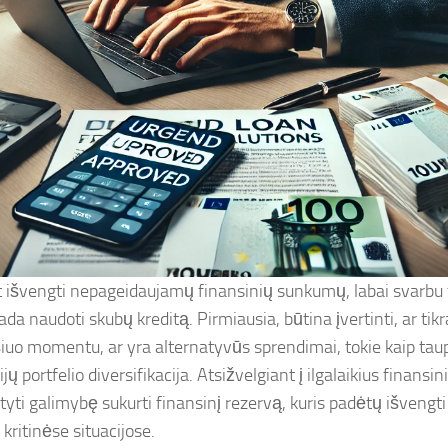
t išvengti nepageidaujamų finansinių sunkumų, labai svarbu t
kada naudoti skubų kreditą. Pirmiausia, būtina įvertinti, ar tik
šiuo momentu, ar yra alternatyvūs sprendimai, tokie kaip ta
ijų portfelio diversifikacija. Atsižvelgiant į ilgalaikius finansin
tyti galimybę sukurti finansinį rezervą, kuris padėtų išvengti
 kritinėse situacijose.