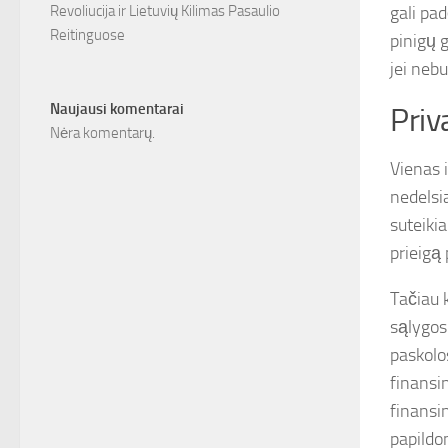
gali pad
Revoliucija ir Lietuvių Kilimas Pasaulio
Reitinguose
pinigų g
jei neb
Naujausi komentarai
Priv
Nėra komentarų.
Vienas i
nedelsia
suteiki
prieigą 
Tačiau 
sąlygos
paskolos
finansin
finansin
papildom