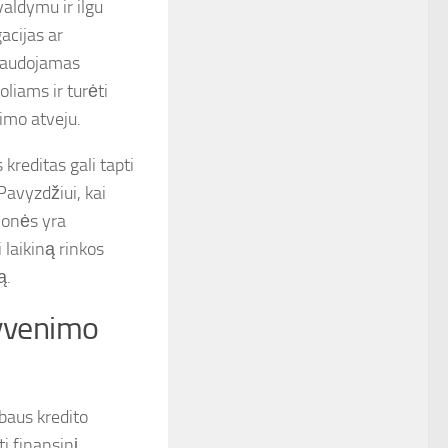
valdymu ir ilgu
acijas ar
s naudojamas
liams ir turėti
jimo atveju.
 kreditas gali tapti
Pavyzdžiui, kai
monės yra
laikiną rinkos
ą.
gyvenimo
ubaus kredito
i finansinį