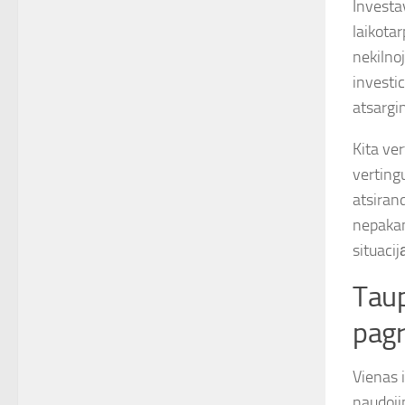
Investav
laikotar
nekilnoj
investi
atsargin
Kita ver
vertingu
atsiran
nepakan
situacij
Taup
pagr
Vienas i
naudoji