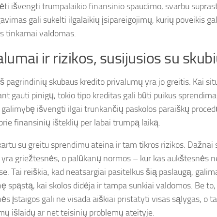
ėti išvengti trumpalaikio finansinio spaudimo, svarbu suprast
avimas gali sukelti ilgalaikių įsipareigojimų, kurių poveikis ga
us tinkamai valdomas.
alumai ir rizikos, susijusios su skub
š pagrindinių skubaus kredito privalumų yra jo greitis. Kai sit
nt gauti pinigų, tokio tipo kreditas gali būti puikus sprendim
a galimybę išvengti ilgai trunkančių paskolos paraiškų procedū
prie finansinių išteklių per labai trumpą laiką.
kartu su greitu sprendimu ateina ir tam tikros rizikos. Dažnai
 yra griežtesnės, o palūkanų normos – kur kas aukštesnės ne
e. Tai reiškia, kad neatsargiai pasitelkus šią paslaugą, galima
ę spąstą, kai skolos didėja ir tampa sunkiai valdomos. Be to, 
ės įstaigos gali ne visada aiškiai pristatyti visas sąlygas, o tai
ų išlaidų ar net teisinių problemų ateityje.