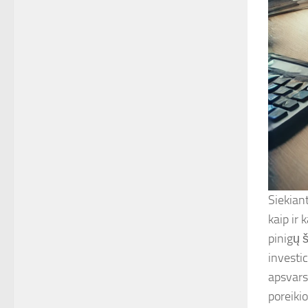
Siekian
kaip ir 
pinigų 
investic
apsvars
poreikio