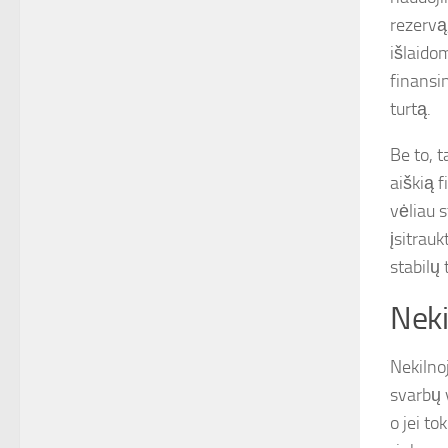
rezervą
išlaido
finansin
turtą.
Be to, 
aiškią f
vėliau 
įsitrauk
stabilų
Neki
Nekilnoj
svarbų 
o jei to