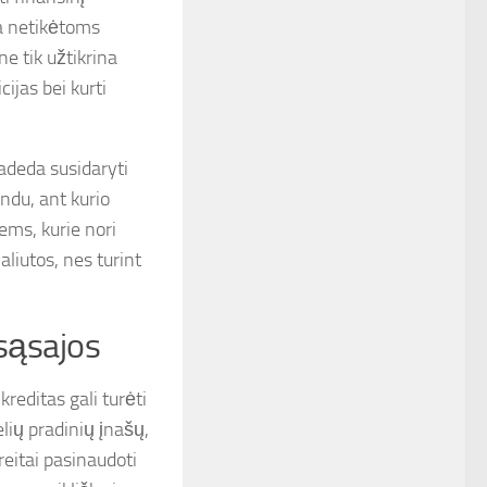
a netikėtoms
e tik užtikrina
ijas bei kurti
padeda susidaryti
ndu, ant kurio
ems, kurie nori
valiutos, nes turint
 sąsajos
reditas gali turėti
lių pradinių įnašų,
reitai pasinaudoti