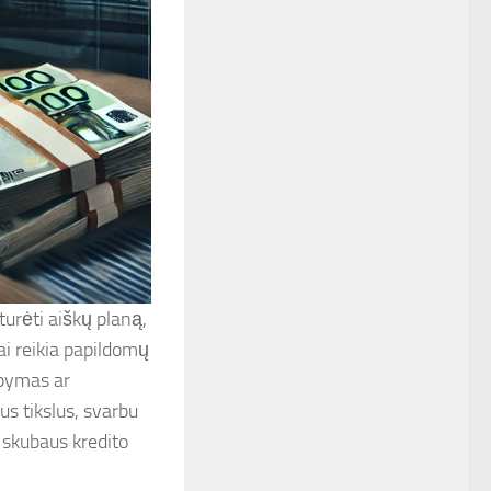
urėti aiškų planą,
rai reikia papildomų
upymas ar
ius tikslus, svarbu
 skubaus kredito