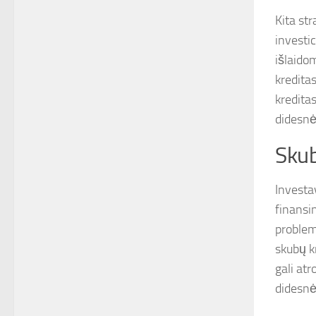
Kita str
investic
išlaido
kreditas
kreditas
didesnė
Skub
Investav
finansi
problem
skubų k
gali atr
didesnė