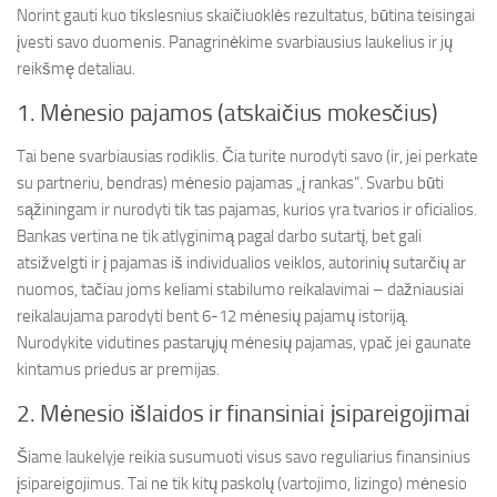
Norint gauti kuo tikslesnius skaičiuoklės rezultatus, būtina teisingai
įvesti savo duomenis. Panagrinėkime svarbiausius laukelius ir jų
reikšmę detaliau.
1. Mėnesio pajamos (atskaičius mokesčius)
Tai bene svarbiausias rodiklis. Čia turite nurodyti savo (ir, jei perkate
su partneriu, bendras) mėnesio pajamas „į rankas“. Svarbu būti
sąžiningam ir nurodyti tik tas pajamas, kurios yra tvarios ir oficialios.
Bankas vertina ne tik atlyginimą pagal darbo sutartį, bet gali
atsižvelgti ir į pajamas iš individualios veiklos, autorinių sutarčių ar
nuomos, tačiau joms keliami stabilumo reikalavimai – dažniausiai
reikalaujama parodyti bent 6-12 mėnesių pajamų istoriją.
Nurodykite vidutines pastarųjų mėnesių pajamas, ypač jei gaunate
kintamus priedus ar premijas.
2. Mėnesio išlaidos ir finansiniai įsipareigojimai
Šiame laukelyje reikia susumuoti visus savo reguliarius finansinius
įsipareigojimus. Tai ne tik kitų paskolų (vartojimo, lizingo) mėnesio