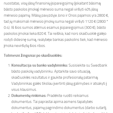
nuostatas, visų jūsų finansinių įsipareigojimų (įskaitant būsimą
būsto paskolos įmoką) mėnesio suma negali viršyti 40% jūsų
mėnesio pajamų. Mūsų pavyzdyje Jono ir Onos pajamos yra 2800 €,
tad jų maksimali mėnesio įmokų suma negali viršyti 1120 € (2800 *
0.4). Iš šios sumos atėmus esamus įsipareigojimus (300 €), būsto
paskolos įmokai lieka 820 €. Tai reiškia, kad nors skaičiuoklė galėjo
rodyti didesnę sumą, realybėje bankas paskolins tiek, kad mėnesio
įmoka neviršytų šios ribos.
Tolimesni žingsniai po skaičiuoklės:
Konsultacija su banko vadybininku:
Susisiekite su Swedbank
būsto paskolų vadybininku. Aptarkite savo situaciją,
skaičiuoklės rezultatus ir gaukite profesionalų patarimą.
Vadybininkas galės tiksliau įvertinti jūsų galimybes ir atsakyti į
visus klausimus.
Dokumentų rinkimas:
Pradėkite ruošti reikiamus
dokumentus. Tai paprastai apima asmens tapatybės
dokumentus, pajamų pagrindimo dokumentus (darbo sutartį,