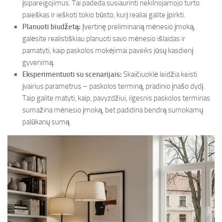
įsipareigojimus. Tai padeda susiaurinti nekilnojamojo turto
paieškas ir ieškoti tokio būsto, kurį realiai galite įpirkti.
Planuoti biudžetą:
Įvertinę preliminarią mėnesio įmoką,
galėsite realistiškiau planuoti savo mėnesio išlaidas ir
pamatyti, kaip paskolos mokėjimai paveiks jūsų kasdienį
gyvenimą.
Eksperimentuoti su scenarijais:
Skaičiuoklė leidžia keisti
įvairius parametrus – paskolos terminą, pradinio įnašo dydį.
Taip galite matyti, kaip, pavyzdžiui, ilgesnis paskolos terminas
sumažina mėnesio įmoką, bet padidina bendrą sumokamų
palūkanų sumą.