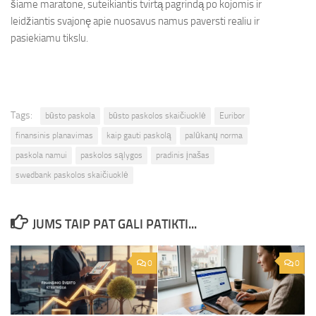
šiame maratone, suteikiantis tvirtą pagrindą po kojomis ir
leidžiantis svajonę apie nuosavus namus paversti realiu ir
pasiekiamu tikslu.
Tags:
būsto paskola
būsto paskolos skaičiuoklė
Euribor
finansinis planavimas
kaip gauti paskolą
palūkanų norma
paskola namui
paskolos sąlygos
pradinis įnašas
swedbank paskolos skaičiuoklė
JUMS TAIP PAT GALI PATIKTI...
0
0