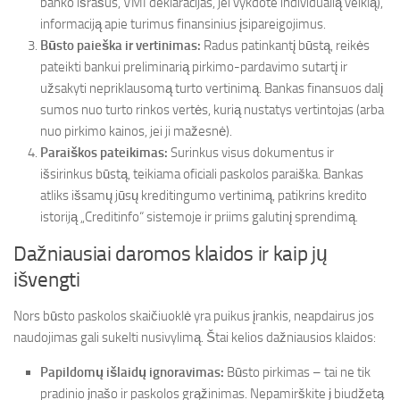
banko išrašus, VMI deklaracijas, jei vykdote individualią veiklą),
informaciją apie turimus finansinius įsipareigojimus.
Būsto paieška ir vertinimas:
Radus patinkantį būstą, reikės
pateikti bankui preliminarią pirkimo-pardavimo sutartį ir
užsakyti nepriklausomą turto vertinimą. Bankas finansuos dalį
sumos nuo turto rinkos vertės, kurią nustatys vertintojas (arba
nuo pirkimo kainos, jei ji mažesnė).
Paraiškos pateikimas:
Surinkus visus dokumentus ir
išsirinkus būstą, teikiama oficiali paskolos paraiška. Bankas
atliks išsamų jūsų kreditingumo vertinimą, patikrins kredito
istoriją „Creditinfo“ sistemoje ir priims galutinį sprendimą.
Dažniausiai daromos klaidos ir kaip jų
išvengti
Nors būsto paskolos skaičiuoklė yra puikus įrankis, neapdairus jos
naudojimas gali sukelti nusivylimą. Štai kelios dažniausios klaidos:
Papildomų išlaidų ignoravimas:
Būsto pirkimas – tai ne tik
pradinio įnašo ir paskolos grąžinimas. Nepamirškite į biudžetą