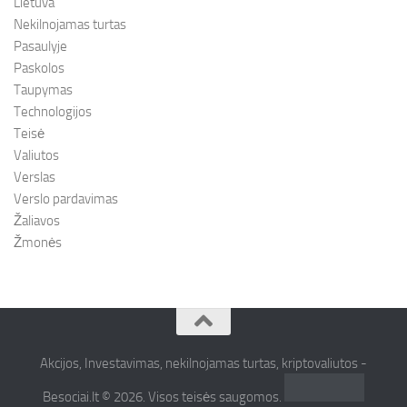
Lietuva
Nekilnojamas turtas
Pasaulyje
Paskolos
Taupymas
Technologijos
Teisė
Valiutos
Verslas
Verslo pardavimas
Žaliavos
Žmonės
Akcijos, Investavimas, nekilnojamas turtas, kriptovaliutos -
Besociai.lt © 2026. Visos teisės saugomos.