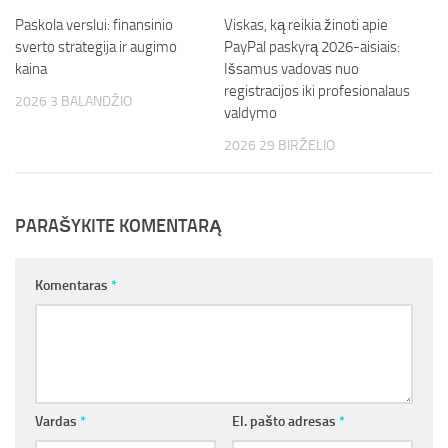
Paskola verslui: finansinio
Viskas, ką reikia žinoti apie
sverto strategija ir augimo
PayPal paskyrą 2026-aisiais:
kaina
Išsamus vadovas nuo
registracijos iki profesionalaus
2026 3 BALANDŽIO
valdymo
2026 29 BIRŽELIO
PARAŠYKITE KOMENTARĄ
Komentaras
*
Vardas
*
El. pašto adresas
*