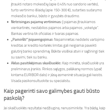
įtraukti notaro mokesčių (apie 0.45% nuo sandorio vertės),
turto vertinimo išlaidų (apie 150-300 €), sutarties sudarymo
mokesčio bankui, būsto ir gyvybės draudimo.
Neteisingas pajamų vertinimas:
Į pajamas įtraukiamos
vienkartinės, nestabilios pajamos arba pajamos „vokelyje“.
Bankas vertina tik oficialias ir tvarias pajamas.
„Pamiršti“ įsipareigojimai:
Nepaminėtas nedidelis vartojimo
kreditas ar kredito kortelės limitas gali neigiamai paveikti
galutinį banko sprendimą. Būkite visiškai atviri ir sąžiningi tiek
su savimi, tiek su banku.
Aklas pasitikėjimas skaičiuokle:
Kaip minėta, skaičiuoklė yra
preliminarus įrankis. Rinkos sąlygos, palūkanų normos (ypač
kintama EURIBOR dalis) ir jūsų asmeninė situacija gali keistis.
Visada pasikonsultuokite su specialistu.
Kaip pagerinti savo galimybes gauti būsto
paskolą?
Jei skaičiuoklės rezultatai nedžiugina, nenusiminkite. Yra būdų, kaip