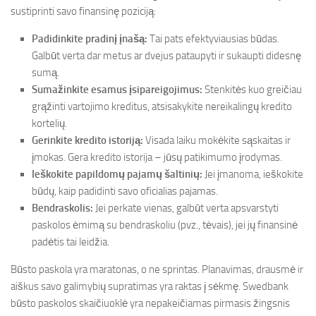
sustiprinti savo finansinę poziciją:
Padidinkite pradinį įnašą:
Tai pats efektyviausias būdas.
Galbūt verta dar metus ar dvejus pataupyti ir sukaupti didesnę
sumą.
Sumažinkite esamus įsipareigojimus:
Stenkitės kuo greičiau
grąžinti vartojimo kreditus, atsisakykite nereikalingų kredito
kortelių.
Gerinkite kredito istoriją:
Visada laiku mokėkite sąskaitas ir
įmokas. Gera kredito istorija – jūsų patikimumo įrodymas.
Ieškokite papildomų pajamų šaltinių:
Jei įmanoma, ieškokite
būdų, kaip padidinti savo oficialias pajamas.
Bendraskolis:
Jei perkate vienas, galbūt verta apsvarstyti
paskolos ėmimą su bendraskoliu (pvz., tėvais), jei jų finansinė
padėtis tai leidžia.
Būsto paskola yra maratonas, o ne sprintas. Planavimas, drausmė ir
aiškus savo galimybių supratimas yra raktas į sėkmę. Swedbank
būsto paskolos skaičiuoklė yra nepakeičiamas pirmasis žingsnis