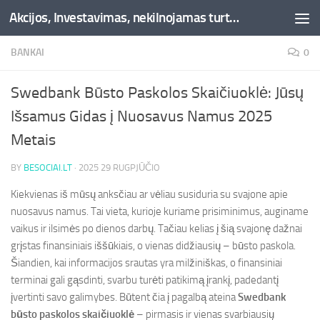
Akcijos, Investavimas, nekilnojamas turtas, kriptovaliutos - Besociai.lt
Skip to content
BANKAI
0
Swedbank Būsto Paskolos Skaičiuoklė: Jūsų
Išsamus Gidas į Nuosavus Namus 2025
Metais
BY
BESOCIAI.LT
·
2025 29 RUGPJŪČIO
Kiekvienas iš mūsų anksčiau ar vėliau susiduria su svajone apie
nuosavus namus. Tai vieta, kurioje kuriame prisiminimus, auginame
vaikus ir ilsimės po dienos darbų. Tačiau kelias į šią svajonę dažnai
grįstas finansiniais iššūkiais, o vienas didžiausių – būsto paskola.
Šiandien, kai informacijos srautas yra milžiniškas, o finansiniai
terminai gali gąsdinti, svarbu turėti patikimą įrankį, padedantį
įvertinti savo galimybes. Būtent čia į pagalbą ateina
Swedbank
būsto paskolos skaičiuoklė
– pirmasis ir vienas svarbiausių