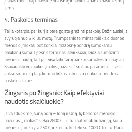
įnašas rodo jūsų finansinę drausmę ir padidina banko pasitikėjimą
jumis.
4. Paskolos terminas
Tai laikotarpis, per kurį įsipareigojate grąžinti paskolą. Dažniausiai jis
svyruoja nuo 5 iki 30 metų. Trumpesnis terminas reiškia didesnes
mėnesio įmokas, bet ženkliai mažesnę bendrą sumokamų
palūkanų sumą. Ilgesnis terminas, atvirkščiai, leidžia sumažinti
mėnesio naštą, bet per visą laikotarpį bankui sumokėsite daugiau.
Skaičiuoklė yra puikus įrankis „pažaisti“ su šiuo parametru ir rasti
aukso viduriuką tarp komfortiškos mėnesio įmokos ir bendros
paskolos kainos.
Žingsnis po žingsnio: Kaip efektyviai
naudotis skaičiuokle?
Įsivaizduokime jauną porą – Joną ir Oną. Jų bendros mėnesio
pajamos „į rankas“ siekia 2800 €. Jie turi automobilio lizingą, kurio
mėnesio įmoka yra 250 €, ir kredito kortelę su 1000 € limitu. Pora