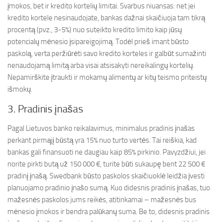
įmokos, bet ir kredito kortelių limitai. Svarbus niuansas: net jei
kredito kortele nesinaudojate, bankas dažnai skaičiuoja tam tikrą
procentą (pvz., 3-5%) nuo suteikto kredito limito kaip jūsų
potencialų mėnesio įsipareigojimą. Todėl prieš imant būsto
paskolą, verta peržiūrėti savo kredito korteles ir galbūt sumažinti
nenaudojamą limitą arba visai atsisakyti nereikalingų kortelių.
Nepamirškite įtraukti ir mokamų alimentų ar kitų teismo priteistų
išmokų.
3. Pradinis įnašas
Pagal Lietuvos banko reikalavimus, minimalus pradinis įnašas
perkant pirmąjį būstą yra 15% nuo turto vertės. Tai reiškia, kad
bankas gali finansuoti ne daugiau kaip 85% pirkinio. Pavyzdžiui, jei
norite pirkti butą už 150 000 €, turite būti sukaupę bent 22 500 €
pradinį įnašą. Swedbank būsto paskolos skaičiuoklė leidžia įvesti
planuojamo pradinio įnašo sumą. Kuo didesnis pradinis įnašas, tuo
mažesnės paskolos jums reikės, atitinkamai – mažesnės bus
mėnesio įmokos ir bendra palūkanų suma. Be to, didesnis pradinis