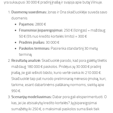
yra sukaupusi 30 000 € pradinį įnašą ir svajoja apie butą Vilniuje.
Duomenų suvedimas:
Jonas ir Ona skaičiuoklėje suveda savo
duomenis:
Pajamos:
2800 €
Finansiniai įsipareigojimai:
250 € (lizingas) + maždaug
50 € (5% nuo kredito kortelės limito) = 300 €
Pradinis įnašas:
30 000 €
Paskolos terminas:
Pasirenka standartinį 30 metų
terminą.
Rezultatų analizė:
Skaičiuoklė parodo, kad pora galėtų tikėtis
maždaug 180 000 € paskolos. Pridėjus jų 30 000 € pradinį
įnašą, jie gali ieškoti būsto, kurio vertė siekia iki 210 000 €.
Skaičiuoklė taip pat nurodo preliminarią mėnesio įmoką, kuri,
tarkime, esant dabartinėms palūkanų normoms, siektų apie
950 €.
Scenarijų modeliavimas:
Dabar pora gali eksperimentuoti. O
kas, jei jie atsisakytų kredito kortelės? Jų įsipareigojimai
sumažėtų iki 250 €, o maksimali paskolos suma šiek tiek