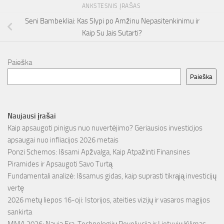
ANKSTESNIS ĮRAŠAS
Seni Bambekliai: Kas Slypi po Amžinu Nepasitenkinimu ir
Kaip Su Jais Sutarti?
Paieška
Paieška
Naujausi įrašai
Kaip apsaugoti pinigus nuo nuvertėjimo? Geriausios investicijos
apsaugai nuo infliacijos 2026 metais
Ponzi Schemos: Išsami Apžvalga, Kaip Atpažinti Finansines
Piramides ir Apsaugoti Savo Turtą
Fundamentali analizė: Išsamus gidas, kaip suprasti tikrąją investicijų
vertę
2026 metų liepos 16-oji: Istorijos, ateities vizijų ir vasaros magijos
sankirta