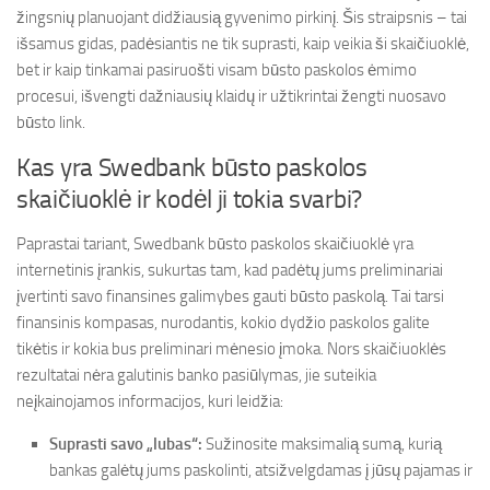
žingsnių planuojant didžiausią gyvenimo pirkinį. Šis straipsnis – tai
išsamus gidas, padėsiantis ne tik suprasti, kaip veikia ši skaičiuoklė,
bet ir kaip tinkamai pasiruošti visam būsto paskolos ėmimo
procesui, išvengti dažniausių klaidų ir užtikrintai žengti nuosavo
būsto link.
Kas yra Swedbank būsto paskolos
skaičiuoklė ir kodėl ji tokia svarbi?
Paprastai tariant, Swedbank būsto paskolos skaičiuoklė yra
internetinis įrankis, sukurtas tam, kad padėtų jums preliminariai
įvertinti savo finansines galimybes gauti būsto paskolą. Tai tarsi
finansinis kompasas, nurodantis, kokio dydžio paskolos galite
tikėtis ir kokia bus preliminari mėnesio įmoka. Nors skaičiuoklės
rezultatai nėra galutinis banko pasiūlymas, jie suteikia
neįkainojamos informacijos, kuri leidžia:
Suprasti savo „lubas“:
Sužinosite maksimalią sumą, kurią
bankas galėtų jums paskolinti, atsižvelgdamas į jūsų pajamas ir