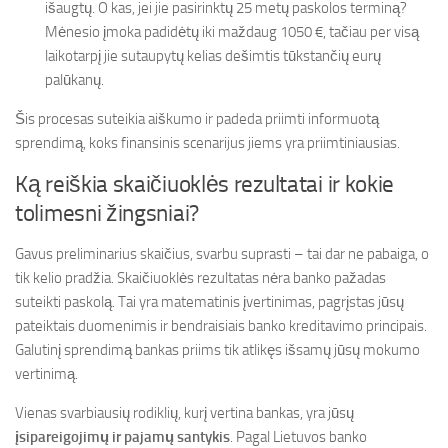
išaugtų. O kas, jei jie pasirinktų 25 metų paskolos terminą?
Mėnesio įmoka padidėtų iki maždaug 1050 €, tačiau per visą
laikotarpį jie sutaupytų kelias dešimtis tūkstančių eurų
palūkanų.
Šis procesas suteikia aiškumo ir padeda priimti informuotą
sprendimą, koks finansinis scenarijus jiems yra priimtiniausias.
Ką reiškia skaičiuoklės rezultatai ir kokie
tolimesni žingsniai?
Gavus preliminarius skaičius, svarbu suprasti – tai dar ne pabaiga, o
tik kelio pradžia. Skaičiuoklės rezultatas nėra banko pažadas
suteikti paskolą. Tai yra matematinis įvertinimas, pagrįstas jūsų
pateiktais duomenimis ir bendraisiais banko kreditavimo principais.
Galutinį sprendimą bankas priims tik atlikęs išsamų jūsų mokumo
vertinimą.
Vienas svarbiausių rodiklių, kurį vertina bankas, yra jūsų
įsipareigojimų ir pajamų santykis
. Pagal Lietuvos banko