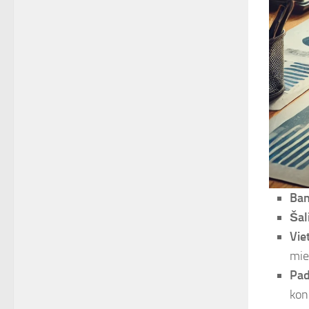
Ban
Šal
Vie
mie
Pad
konk