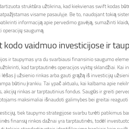
artizuota struktūra užtikrina, kad kiekvienas swift kodas būtų
 atpažįstamas visame pasaulyje. Be to, naudojant tokią siste
patikrinti informaciją apie pervedimo gavėją, sumažinti klaidų
ti operacijų saugumą.
t kodo vaidmuo investicijose ir ta
cijos ir taupymas yra du svarbiausi finansinio saugumo elemen
žtikrinti, kad tarptautinės operacijos vyktų sklandžiai. Kai i
 lėšas į užsienio rinkas arba gauti grąžą iš investicijų užsien
ampa būtinu įrankiu. Tai ypač aktualu, kai kalbama apie nekil
, akcijų rinkas ar tarptautinius fondus. Saugūs ir greiti perve
otojams maksimaliai išnaudoti galimybes bei greitai reaguoti 
esticijų, tiek taupymo strategijose svarbu turėti patikimus ba
inės finansų rinkos dažnai yra tarptautinės, todėl investuoto