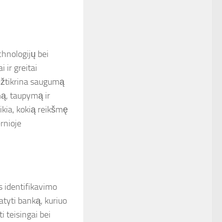
chnologijų bei
 ir greitai
 užtikrina saugumą
mą, taupymą ir
ikia, kokią reikšmę
rnioje
s identifikavimo
tyti banką, kuriuo
i teisingai bei