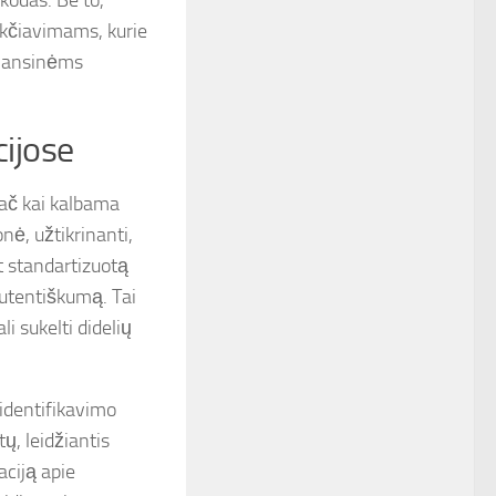
 kodas. Be to,
sukčiavimams, kurie
inansinėms
ijose
pač kai kalbama
nė, užtikrinanti,
t standartizuotą
 autentiškumą. Tai
i sukelti didelių
 identifikavimo
ų, leidžiantis
aciją apie