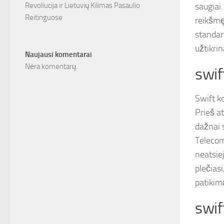
saugiai.
Revoliucija ir Lietuvių Kilimas Pasaulio
Reitinguose
reikšmę
standar
užtikri
Naujausi komentarai
Nėra komentarų.
swift
Swift k
Prieš at
dažnai 
Telecom
neatsie
plečias
patikim
swif