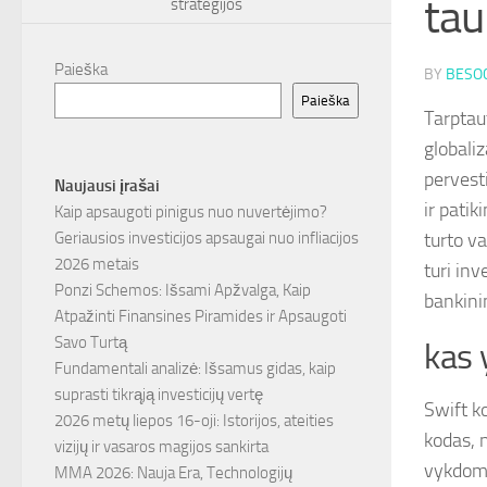
ta
strategijos
Paieška
BY
BESOC
Paieška
Tarptaut
globaliz
pervest
Naujausi įrašai
ir pati
Kaip apsaugoti pinigus nuo nuvertėjimo?
turto va
Geriausios investicijos apsaugai nuo infliacijos
2026 metais
turi in
Ponzi Schemos: Išsami Apžvalga, Kaip
bankini
Atpažinti Finansines Piramides ir Apsaugoti
Savo Turtą
kas 
Fundamentali analizė: Išsamus gidas, kaip
suprasti tikrąją investicijų vertę
Swift k
2026 metų liepos 16-oji: Istorijos, ateities
kodas, 
vizijų ir vasaros magijos sankirta
vykdomos
MMA 2026: Nauja Era, Technologijų