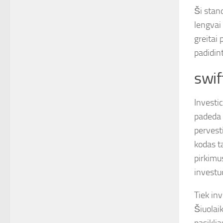
Ši stand
lengvai
greitai 
padidin
swif
Investi
padeda u
pervesti
kodas t
pirkimus
investu
Tiek inv
Šiuolaik