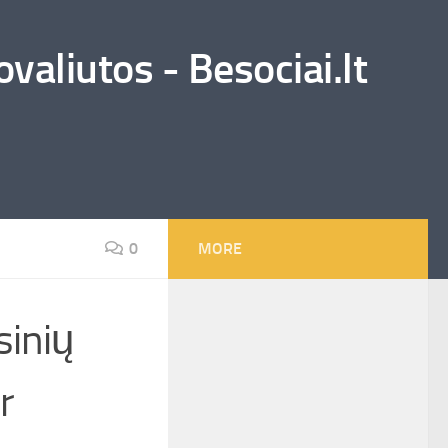
valiutos - Besociai.lt
0
MORE
sinių
r