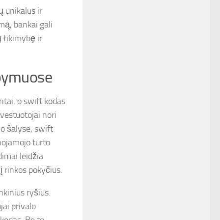
 unikalus ir
mą, bankai gali
 tikimybę ir
upymuose
tai, o swift kodas
nvestuotojai nori
io šalyse, swift
nojamojo turto
dimai leidžia
į rinkos pokyčius.
nkinius ryšius.
jai privalo