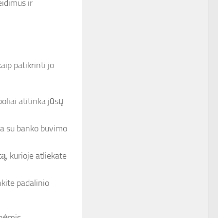
eidimus ir
ip patikrinti jo
boliai atitinka jūsų
pa su banko buvimo
ą, kurioje atliekate
nkite padalinio
inėmis