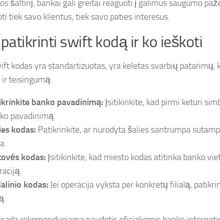
os šaltinį, bankai gali greitai reaguoti į galimus saugumo paž
i tiek savo klientus, tiek savo paties interesus.
 patikrinti swift kodą ir ko ieškoti
ft kodas yra standartizuotas, yra keletas svarbių patarimų, ka
 ir teisingumą:
ikrinkite banko pavadinimą:
Įsitikinkite, kad pirmi keturi sim
ko pavadinimą.
ies kodas:
Patikrinkite, ar nurodyta šalies santrumpa sutam
a.
tovės kodas:
Įsitikinkite, kad miesto kodas atitinka banko viet
raciją.
alinio kodas:
Jei operacija vyksta per konkretų filialą, patikri
ą.
visada rekomenduojama naudotis oficialiomis banko internet