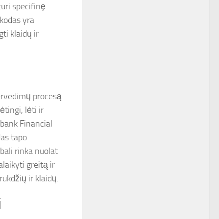
turi specifinę
 kodas yra
i klaidų ir
pervedimų procesą.
ingi, lėti ir
rbank Financial
das tapo
ali rinka nuolat
aikyti greitą ir
ukdžių ir klaidų.
i