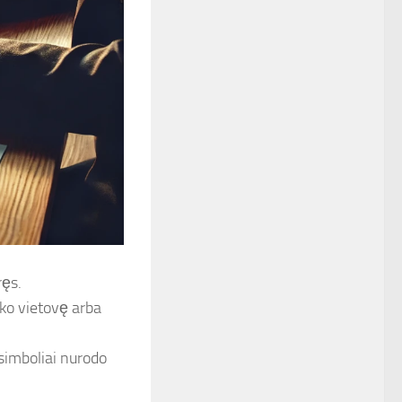
ręs.
nko vietovę arba
 simboliai nurodo