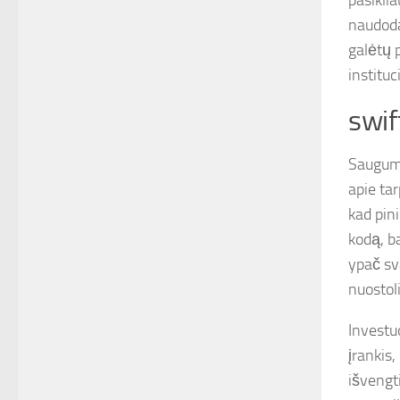
pasiklia
naudodam
galėtų 
instituc
swif
Sauguma
apie ta
kad pin
kodą, ba
ypač sva
nuostoli
Investu
įrankis,
išvengti