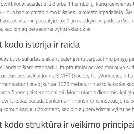
 Swift kodai susideda iš 8 arba 11 simbolių, kurių kiekvienas 
 – nuo banko pavadinimo ir šalies iki miesto ir padalinio. Šis
tizuotas visame pasaulyje, todėl jo naudojimas padeda išvengt
na, kad pinigų pervedimai vyktų sklandžiai.
 kodo istorija ir raida
odas buvo sukurtas siekiant palengvinti tarptautinių pinigų 
sirandant šiam standartui, tarptautiniai pervedimai buvo sudėt
susidurdavo su klaidomis. SWIFT (Society for Worldwide Inte
munication) buvo įkurtas 1973 metais, ir nuo to laiko šis ko
jama finansų sistemos dalimi. Moderniomis dienomis, kai glob
i, swift kodas padeda bankams ir finansinėms institucijoms pal
ą komunikaciją, užtikrinant, kad pinigų pervedimai vyktų be tr
t kodo struktūra ir veikimo principa