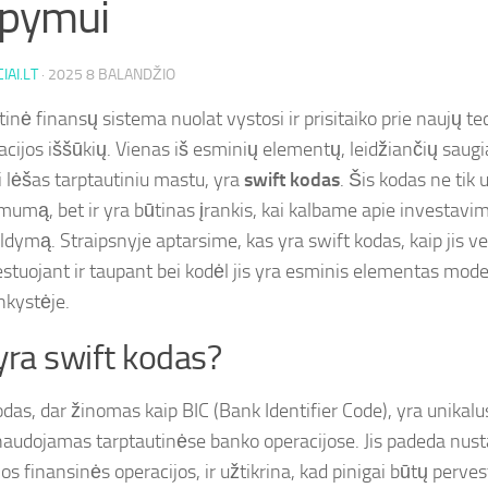
upymui
IAI.LT
·
2025 8 BALANDŽIO
inė finansų sistema nuolat vystosi ir prisitaiko prie naujų te
acijos iššūkių. Vienas iš esminių elementų, leidžiančių saugiai
i lėšas tarptautiniu mastu, yra
swift kodas
. Šis kodas ne tik
kimumą, bet ir yra būtinas įrankis, kai kalbame apie investavi
ldymą. Straipsnyje aptarsime, kas yra swift kodas, kaip jis ve
vestuojant ir taupant bei kodėl jis yra esminis elementas mode
nkystėje.
yra swift kodas?
odas, dar žinomas kaip BIC (Bank Identifier Code), yra unikalu
naudojamas tarptautinėse banko operacijose. Jis padeda nusta
 finansinės operacijos, ir užtikrina, kad pinigai būtų pervest