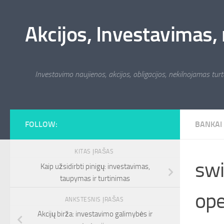
Skip to content
Akcijos, Investavimas, 
Investavimo naujienos, akcijos, obligacijos, nekilnojamas turta
FOLLOW:
BANKAI
KITAS ĮRAŠAS
swi
Kaip užsidirbti pinigų: investavimas,
taupymas ir turtinimas
ope
ANKSTESNIS ĮRAŠAS
Akcijų birža: investavimo galimybės ir