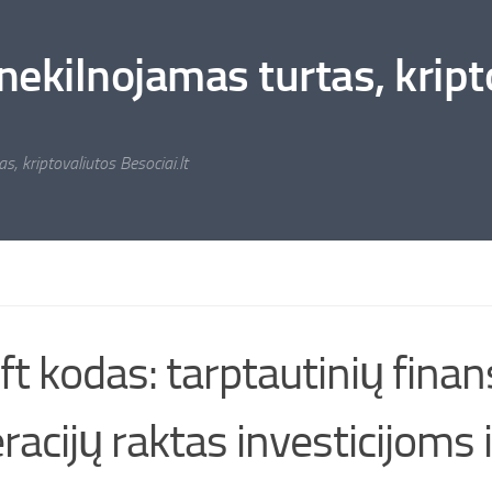
nekilnojamas turtas, kripto
s, kriptovaliutos Besociai.lt
ft kodas: tarptautinių finan
racijų raktas investicijoms i