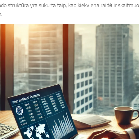
odo struktūra yra sukurta taip, kad kiekviena raidė ir skaitmu
: