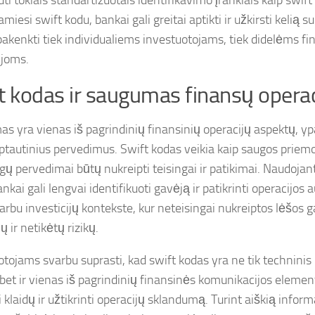
uti tokiais standartizuotais identifikavimo įrankiais kaip swift
iesi swift kodu, bankai gali greitai aptikti ir užkirsti kelią 
pakenkti tiek individualiems investuotojams, tiek didelėms f
ijoms.
t kodas ir saugumas finansų operac
s yra vienas iš pagrindinių finansinių operacijų aspektų, y
rptautinius pervedimus. Swift kodas veikia kaip saugos priemo
igų pervedimai būtų nukreipti teisingai ir patikimai. Naudojan
nkai gali lengvai identifikuoti gavėją ir patikrinti operacijos
rbu investicijų kontekste, kur neteisingai nukreiptos lėšos gal
ų ir netikėtų rizikų.
otojams svarbu suprasti, kad swift kodas yra ne tik techninis
 bet ir vienas iš pagrindinių finansinės komunikacijos element
 klaidų ir užtikrinti operacijų sklandumą. Turint aiškią inform