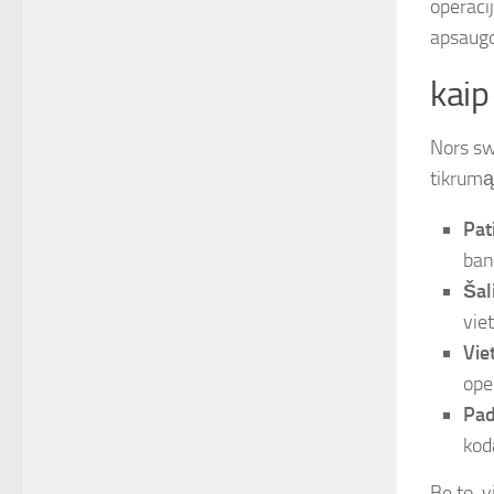
operacij
apsaugot
kaip
Nors swi
tikrumą
Pat
ban
Šal
viet
Vie
ope
Pad
kod
Be to, 