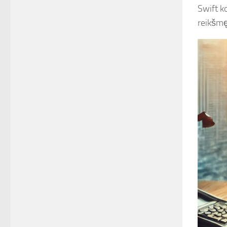
Swift k
reikšmę