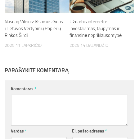
Nasdaq Vilnius: Išsamus Gidas
Uždarbis internetu:
į Lietuvos Vertybinių Popierių
investavimas, taupymas ir
Rinkos Širdį
finansinė nepriklausomybė
2025 11 LAPKRIČIO
2025 14 BALANDŽIO
PARAŠYKITE KOMENTARĄ
Komentaras
*
Vardas
*
El. pašto adresas
*