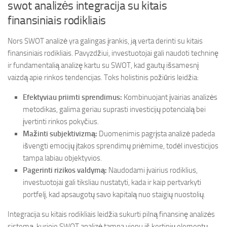
swot analizės integracija su kitais
finansiniais rodikliais
Nors SWOT analizė yra galingas įrankis, ją verta derinti su kitais
finansiniais rodikliais. Pavyzdžiui, investuotojai gali naudoti techninę
ir fundamentalią analizę kartu su SWOT, kad gautų išsamesnį
vaizdą apie rinkos tendencijas. Toks holistinis požiūris leidžia:
Efektyviau priimti sprendimus:
Kombinuojant įvairias analizės
metodikas, galima geriau suprasti investicijų potencialą bei
įvertinti rinkos pokyčius.
Mažinti subjektivizmą:
Duomenimis pagrįsta analizė padeda
išvengti emocijų įtakos sprendimų priėmime, todėl investicijos
tampa labiau objektyvios.
Pagerinti rizikos valdymą:
Naudodami įvairius rodiklius,
investuotojai gali tiksliau nustatyti, kada ir kaip pertvarkyti
portfelį, kad apsaugotų savo kapitalą nuo staigių nuostolių.
Integracija su kitais rodikliais leidžia sukurti pilną finansinę analizės
sistemą, kurioje SWOT analizė tampa vienu iš kertinių elementų.