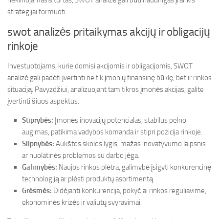
nekilnojamasis turtas, SWOT analizė gali būti naudingas įrankis
strategijai formuoti.
swot analizės pritaikymas akcijų ir obligacijų
rinkoje
Investuotojams, kurie domisi akcijomis ir obligacijomis, SWOT
analizė gali padėti įvertinti ne tik įmonių finansinę būklę, bet ir rinkos
situaciją. Pavyzdžiui, analizuojant tam tikros įmonės akcijas, galite
įvertinti šiuos aspektus:
Stiprybės:
Įmonės inovacijų potencialas, stabilus pelno
augimas, patikima vadybos komanda ir stipri pozicija rinkoje.
Silpnybės:
Aukštos skolos lygis, mažas inovatyvumo laipsnis
ar nuolatinės problemos su darbo jėga.
Galimybės:
Naujos rinkos plėtra, galimybė įsigyti konkurencinę
technologiją ar plėsti produktų asortimentą.
Grėsmės:
Didėjanti konkurencija, pokyčiai rinkos reguliavime,
ekonominės krizės ir valiutų svyravimai.