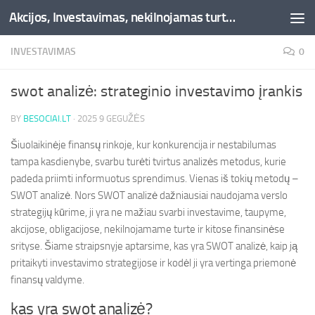
Akcijos, Investavimas, nekilnojamas turtas, kriptovaliutos - Besociai.lt
Skip to content
INVESTAVIMAS
0
swot analizė: strateginio investavimo įrankis
BY
BESOCIAI.LT
·
2025 9 GEGUŽĖS
Šiuolaikinėje finansų rinkoje, kur konkurencija ir nestabilumas
tampa kasdienybe, svarbu turėti tvirtus analizės metodus, kurie
padeda priimti informuotus sprendimus. Vienas iš tokių metodų –
SWOT analizė. Nors SWOT analizė dažniausiai naudojama verslo
strategijų kūrime, ji yra ne mažiau svarbi investavime, taupyme,
akcijose, obligacijose, nekilnojamame turte ir kitose finansinėse
srityse. Šiame straipsnyje aptarsime, kas yra SWOT analizė, kaip ją
pritaikyti investavimo strategijose ir kodėl ji yra vertinga priemonė
finansų valdyme.
kas yra swot analizė?