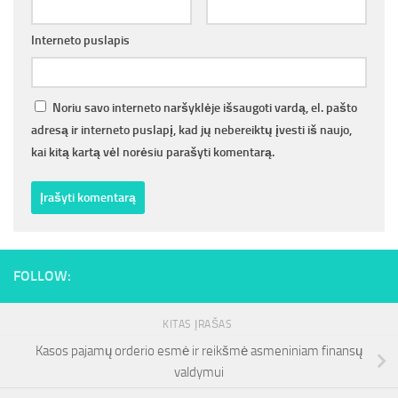
Interneto puslapis
Noriu savo interneto naršyklėje išsaugoti vardą, el. pašto
adresą ir interneto puslapį, kad jų nebereiktų įvesti iš naujo,
kai kitą kartą vėl norėsiu parašyti komentarą.
FOLLOW:
KITAS ĮRAŠAS
Kasos pajamų orderio esmė ir reikšmė asmeniniam finansų
valdymui