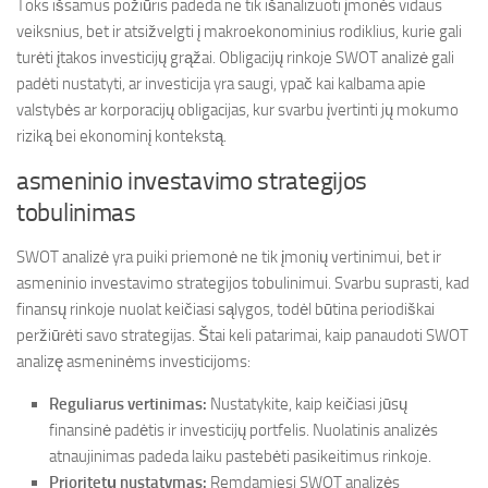
Toks išsamus požiūris padeda ne tik išanalizuoti įmonės vidaus
veiksnius, bet ir atsižvelgti į makroekonominius rodiklius, kurie gali
turėti įtakos investicijų grąžai. Obligacijų rinkoje SWOT analizė gali
padėti nustatyti, ar investicija yra saugi, ypač kai kalbama apie
valstybės ar korporacijų obligacijas, kur svarbu įvertinti jų mokumo
riziką bei ekonominį kontekstą.
asmeninio investavimo strategijos
tobulinimas
SWOT analizė yra puiki priemonė ne tik įmonių vertinimui, bet ir
asmeninio investavimo strategijos tobulinimui. Svarbu suprasti, kad
finansų rinkoje nuolat keičiasi sąlygos, todėl būtina periodiškai
peržiūrėti savo strategijas. Štai keli patarimai, kaip panaudoti SWOT
analizę asmeninėms investicijoms:
Reguliarus vertinimas:
Nustatykite, kaip keičiasi jūsų
finansinė padėtis ir investicijų portfelis. Nuolatinis analizės
atnaujinimas padeda laiku pastebėti pasikeitimus rinkoje.
Prioritetų nustatymas:
Remdamiesi SWOT analizės