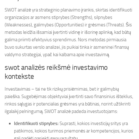
SWOT analizė yra strateginio planavimo įrankis, skirtas identifikuoti
organizacijos ar asmens stiprybes (Strengths), silpnybes
(Weaknesses), galimybes (Opportunities) ir grėsmes (Threats). Šis
metodas leidžia išsamiai įvertinti vidinę ir išorinę aplinką, kad būtų
galima priimti efektyvius sprendimus. Nors metodas pirmiausia
buvo sukurtas verslo analizei, jis puikiai tinka ir asmeninei finansų
valdymo strategijai, ypač kai kalbama apie investavimą.
swot analizės reikšmė investavimo
kontekste
Investavimas – tai ne tik rizikų prisiėmimas, bet ir galimybių
paieška. Sugebėjimas objektyviai įvertinti savo finansinius išteklius,
rinkos sąlygas ir potencialias grėsmes yra būtinas, norint užtikrinti
ilgalaikį pelningumą. SWOT analizė padeda investuotojams:
Identifikuoti stiprybes:
Suprasti, kokios investicijų sritys yra
patikimos, kokios turimos priemonės ar kompetencijos, kurios
gali padėti pasiekti gerų rezultatų.