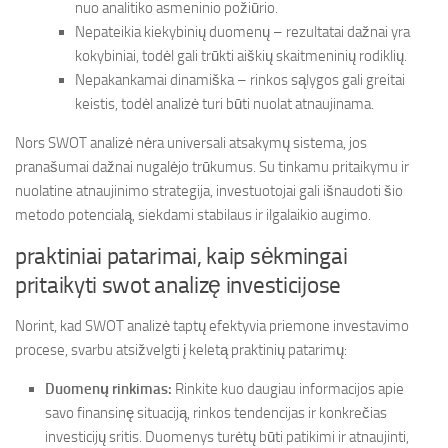
nuo analitiko asmeninio požiūrio.
Nepateikia kiekybinių duomenų – rezultatai dažnai yra
kokybiniai, todėl gali trūkti aiškių skaitmeninių rodiklių.
Nepakankamai dinamiška – rinkos sąlygos gali greitai
keistis, todėl analizė turi būti nuolat atnaujinama.
Nors SWOT analizė nėra universali atsakymų sistema, jos
pranašumai dažnai nugalėjo trūkumus. Su tinkamu pritaikymu ir
nuolatine atnaujinimo strategija, investuotojai gali išnaudoti šio
metodo potencialą, siekdami stabilaus ir ilgalaikio augimo.
praktiniai patarimai, kaip sėkmingai
pritaikyti swot analizę investicijose
Norint, kad SWOT analizė taptų efektyvia priemone investavimo
procese, svarbu atsižvelgti į keletą praktinių patarimų:
Duomenų rinkimas:
Rinkite kuo daugiau informacijos apie
savo finansinę situaciją, rinkos tendencijas ir konkrečias
investicijų sritis. Duomenys turėtų būti patikimi ir atnaujinti,