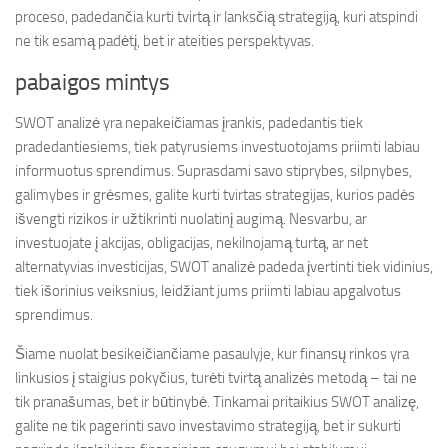
proceso, padedančia kurti tvirtą ir lanksčią strategiją, kuri atspindi
ne tik esamą padėtį, bet ir ateities perspektyvas.
pabaigos mintys
SWOT analizė yra nepakeičiamas įrankis, padedantis tiek
pradedantiesiems, tiek patyrusiems investuotojams priimti labiau
informuotus sprendimus. Suprasdami savo stiprybes, silpnybes,
galimybes ir grėsmes, galite kurti tvirtas strategijas, kurios padės
išvengti rizikos ir užtikrinti nuolatinį augimą. Nesvarbu, ar
investuojate į akcijas, obligacijas, nekilnojamą turtą, ar net
alternatyvias investicijas, SWOT analizė padeda įvertinti tiek vidinius,
tiek išorinius veiksnius, leidžiant jums priimti labiau apgalvotus
sprendimus.
Šiame nuolat besikeičiančiame pasaulyje, kur finansų rinkos yra
linkusios į staigius pokyčius, turėti tvirtą analizės metodą – tai ne
tik pranašumas, bet ir būtinybė. Tinkamai pritaikius SWOT analizę,
galite ne tik pagerinti savo investavimo strategiją, bet ir sukurti