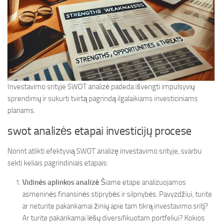
Investavimo srityje SWOT analizė padeda išvengti impulsyvių
sprendimų ir sukurti tvirtą pagrindą ilgalaikiams investiciniams
planams.
swot analizės etapai investicijų procese
Norint atlikti efektyvią SWOT analizę investavimo srityje, svarbu
sekti keliais pagrindiniais etapais:
Vidinės aplinkos analizė
Šiame etape analizuojamos
asmeninės finansinės stiprybės ir silpnybės. Pavyzdžiui, turite
ar neturite pakankamai žinių apie tam tikrą investavimo sritį?
Ar turite pakankamai lėšų diversifikuotam portfeliui? Kokios