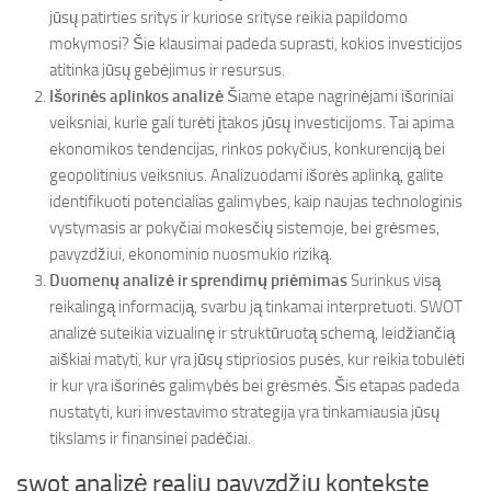
jūsų patirties sritys ir kuriose srityse reikia papildomo
mokymosi? Šie klausimai padeda suprasti, kokios investicijos
atitinka jūsų gebėjimus ir resursus.
Išorinės aplinkos analizė
Šiame etape nagrinėjami išoriniai
veiksniai, kurie gali turėti įtakos jūsų investicijoms. Tai apima
ekonomikos tendencijas, rinkos pokyčius, konkurenciją bei
geopolitinius veiksnius. Analizuodami išorės aplinką, galite
identifikuoti potencialias galimybes, kaip naujas technologinis
vystymasis ar pokyčiai mokesčių sistemoje, bei grėsmes,
pavyzdžiui, ekonominio nuosmukio riziką.
Duomenų analizė ir sprendimų priėmimas
Surinkus visą
reikalingą informaciją, svarbu ją tinkamai interpretuoti. SWOT
analizė suteikia vizualinę ir struktūruotą schemą, leidžiančią
aiškiai matyti, kur yra jūsų stipriosios pusės, kur reikia tobulėti
ir kur yra išorinės galimybės bei grėsmės. Šis etapas padeda
nustatyti, kuri investavimo strategija yra tinkamiausia jūsų
tikslams ir finansinei padėčiai.
swot analizė realių pavyzdžių kontekste