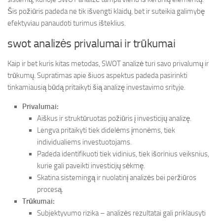
Šis požiūris padeda ne tik išvengti klaidų, bet ir suteikia galimybę
efektyviau panaudoti turimus išteklius.
swot analizės privalumai ir trūkumai
Kaip ir bet kuris kitas metodas, SWOT analizė turi savo privalumų ir
trūkumų. Supratimas apie šiuos aspektus padeda pasirinkti
tinkamiausią būdą pritaikyti šią analizę investavimo srityje.
Privalumai:
Aiškus ir struktūruotas požiūris į investicijų analizę.
Lengva pritaikyti tiek didelėms įmonėms, tiek
individualiems investuotojams.
Padeda identifikuoti tiek vidinius, tiek išorinius veiksnius,
kurie gali paveikti investicijų sėkmę.
Skatina sistemingą ir nuolatinį analizės bei peržiūros
procesą.
Trūkumai:
Subjektyvumo rizika – analizės rezultatai gali priklausyti