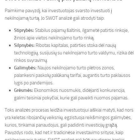
Paimkime pavyzdį, kai investuotojas svarsto investuoti į
nekilnojamą turtą. Jo SWOT analizė gali atrodyti taip:
Stiprybės:
Stabilus pajamų šaltinis, ilgametė patirtis rinkoje,
žinios apie vietos nekilnojamo turto rinką.
Silpnybės:
Ribotas kapitalas, patirties stoka dėl naujų
technologijų, susijusių su nekilnojamo turto valdymu, rizika dėl
rinkos svyravimų.
Galimybės:
Naujos nekilnojamo turto plėtros zonos,
palankesni paskolų palūkanų tarifai, augantis turto paklausos
lygis po pandemijos.
Grėsmės:
Ekonomikos nuosmukis, didėjanti konkurencija,
galimi teisiniai pokyčiai, kurie gali paveikti nuomos pajamas.
Toks analizės procesas leidžia investuotojui aiškiai matyti, kad nors
yra keletas ribojančių veiksnių, egzistuoja reikšmingos galimybės,
kurios, tinkamai panaudojus, gali padidinti investicijų grąžą.
Pavyzdys rodo, kad net ir tradicinėse investavimo srityse, kaip