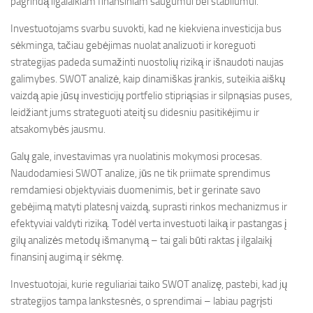
pagrindą ilgalaikiam finansiniam saugumui bei stabilumui.
Investuotojams svarbu suvokti, kad ne kiekviena investicija bus
sėkminga, tačiau gebėjimas nuolat analizuoti ir koreguoti
strategijas padeda sumažinti nuostolių riziką ir išnaudoti naujas
galimybes. SWOT analizė, kaip dinamiškas įrankis, suteikia aiškų
vaizdą apie jūsų investicijų portfelio stipriąsias ir silpnąsias puses,
leidžiant jums strateguoti ateitį su didesniu pasitikėjimu ir
atsakomybės jausmu.
Galų gale, investavimas yra nuolatinis mokymosi procesas.
Naudodamiesi SWOT analize, jūs ne tik priimate sprendimus
remdamiesi objektyviais duomenimis, bet ir gerinate savo
gebėjimą matyti platesnį vaizdą, suprasti rinkos mechanizmus ir
efektyviai valdyti riziką. Todėl verta investuoti laiką ir pastangas į
gilų analizės metodų išmanymą – tai gali būti raktas į ilgalaikį
finansinį augimą ir sėkmę.
Investuotojai, kurie reguliariai taiko SWOT analizę, pastebi, kad jų
strategijos tampa lankstesnės, o sprendimai – labiau pagrįsti