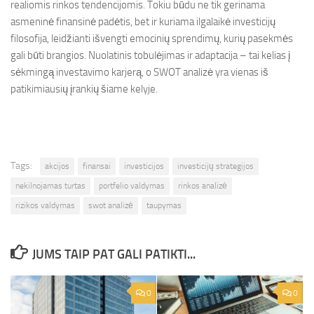
realiomis rinkos tendencijomis. Tokiu būdu ne tik gerinama
asmeninė finansinė padėtis, bet ir kuriama ilgalaikė investicijų
filosofija, leidžianti išvengti emocinių sprendimų, kurių pasekmės
gali būti brangios. Nuolatinis tobulėjimas ir adaptacija – tai kelias į
sėkmingą investavimo karjerą, o SWOT analizė yra vienas iš
patikimiausių įrankių šiame kelyje.
Tags:
akcijos
finansai
investicijos
investicijų strategijos
nekilnojamas turtas
portfelio valdymas
rinkos analizė
rizikos valdymas
swot analizė
taupymas
JUMS TAIP PAT GALI PATIKTI...
0
0