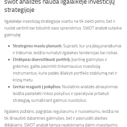
swot analizės nauda ilgalaikėje investicijų
strategijoje
Ilgalaikėje investicijų strategijoje svarbu ne tik siekti pelno, bet ir
nuolat vertinti bei tobulinti savo sprendimus. SWOT analizė suteikia
galimybę:
Strateginiu mastu planuoti:
Suprasti, kur yra jūsų pranašumai
ir trūkumai, leidžia numatyti ilgalaikes tendencijas bei rizikas.
Efektyviai diversifikuoti portfelį:
Įvertinę galimybes ir
grėsmes, galite pasirinkti tinkamiausius investicijų
instrumentus, kurie padės išlaikyti portfelio stabilumą net ir
krizių metu.
Greitai reaguoti į pokyčius:
Nuolatinis analizės atnaujinimas
leidžia pastebėti rinkos pokyčius ir operatyviai pritaikyti
strategiją, sumažinant galimus nuostolius.
Ilgalaikis požiūris, pagrįstas reguliarumu ir nuoseklumu, leidžia ne
tik išnaudoti dabartines galimybes, bet ir pasiruošti ateities
iššūkiams. SWOT analizė tampa neatskiriama dalimi investavimo