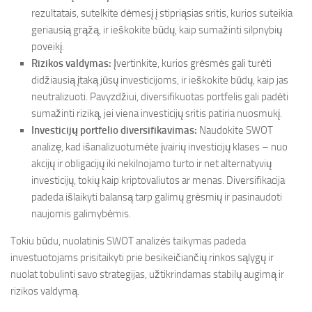
rezultatais, sutelkite dėmesį į stipriąsias sritis, kurios suteikia
geriausią grąžą, ir ieškokite būdų, kaip sumažinti silpnybių
poveikį.
Rizikos valdymas:
Įvertinkite, kurios grėsmės gali turėti
didžiausią įtaką jūsų investicijoms, ir ieškokite būdų, kaip jas
neutralizuoti. Pavyzdžiui, diversifikuotas portfelis gali padėti
sumažinti riziką, jei viena investicijų sritis patiria nuosmukį.
Investicijų portfelio diversifikavimas:
Naudokite SWOT
analizę, kad išanalizuotumėte įvairių investicijų klases – nuo
akcijų ir obligacijų iki nekilnojamo turto ir net alternatyvių
investicijų, tokių kaip kriptovaliutos ar menas. Diversifikacija
padeda išlaikyti balansą tarp galimų grėsmių ir pasinaudoti
naujomis galimybėmis.
Tokiu būdu, nuolatinis SWOT analizės taikymas padeda
investuotojams prisitaikyti prie besikeičiančių rinkos sąlygų ir
nuolat tobulinti savo strategijas, užtikrindamas stabilų augimą ir
rizikos valdymą.