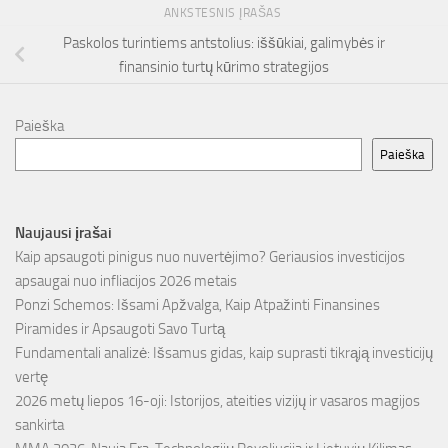
ANKSTESNIS ĮRAŠAS
Paskolos turintiems antstolius: iššūkiai, galimybės ir
finansinio turtų kūrimo strategijos
Paieška
Paieška
Naujausi įrašai
Kaip apsaugoti pinigus nuo nuvertėjimo? Geriausios investicijos
apsaugai nuo infliacijos 2026 metais
Ponzi Schemos: Išsami Apžvalga, Kaip Atpažinti Finansines
Piramides ir Apsaugoti Savo Turtą
Fundamentali analizė: Išsamus gidas, kaip suprasti tikrąją investicijų
vertę
2026 metų liepos 16-oji: Istorijos, ateities vizijų ir vasaros magijos
sankirta