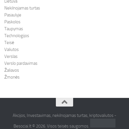
Lietuva
Nekilnojamas turtas
Pasaulyje
Paskolos
Taupymas
Technologijos
Teisė
Valiutos
Verslas
Verslo pardavimas
Žaliavos
Žmonės
Akcijos, Investavimas, nekilnojamas turtas, kriptovaliutos -
Besociai.lt © 2026. Visos teisės saugomos.