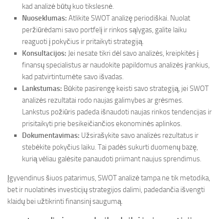
kad analizė būtų kuo tikslesnė.
Nuoseklumas:
Atlikite SWOT analizę periodiškai. Nuolat
peržiūrėdami savo portfelį ir rinkos sąlygas, galite laiku
reaguoti į pokyčius ir pritaikyti strategiją.
Konsultacijos:
Jei nesate tikri dėl savo analizės, kreipkitės į
finansų specialistus ar naudokite papildomus analizės įrankius,
kad patvirtintumėte savo išvadas.
Lankstumas:
Būkite pasirengę keisti savo strategiją, jei SWOT
analizės rezultatai rodo naujas galimybes ar grėsmes.
Lankstus požiūris padeda išnaudoti naujas rinkos tendencijas ir
prisitaikyti prie besikeičiančios ekonominės aplinkos.
Dokumentavimas:
Užsirašykite savo analizės rezultatus ir
stebėkite pokyčius laiku. Tai padės sukurti duomenų bazę,
kurią vėliau galėsite panaudoti priimant naujus sprendimus.
Įgyvendinus šiuos patarimus, SWOT analizė tampa ne tik metodika,
bet ir nuolatinės investicijų strategijos dalimi, padedančia išvengti
klaidų bei užtikrinti finansinį saugumą.