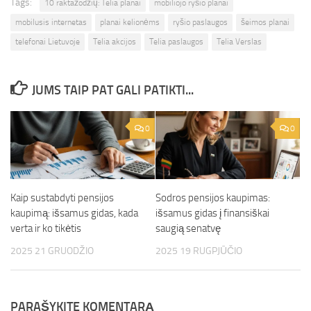
Tags:
10 raktažodžių: Telia planai
mobiliojo ryšio planai
mobilusis internetas
planai kelionėms
ryšio paslaugos
šeimos planai
telefonai Lietuvoje
Telia akcijos
Telia paslaugos
Telia Verslas
JUMS TAIP PAT GALI PATIKTI...
0
0
Kaip sustabdyti pensijos
Sodros pensijos kaupimas:
kaupimą: išsamus gidas, kada
išsamus gidas į finansiškai
verta ir ko tikėtis
saugią senatvę
2025 21 GRUODŽIO
2025 19 RUGPJŪČIO
PARAŠYKITE KOMENTARĄ