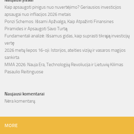
Naujausi įrašai
Kaip apsaugoti pinigus nuo nuvertėjimo? Geriausios investicijos
apsaugai nuo infliacijos 2026 metais
Ponzi Schemos: Išsami Apžvalga, Kaip Atpažinti Finansines
Piramides ir Apsaugoti Savo Turtą
Fundamentali analizė: Išsamus gidas, kaip suprasti tikrąją investicijų
vertę
2026 metų liepos 16-oji: Istorijos, ateities vizijų ir vasaros magijos
sankirta
MMA 2026: Nauja Era, Technologijų Revoliucija ir Lietuvių Kilimas
Pasaulio Reitinguose
Naujausi komentarai
Nėra komentarų.
MORE