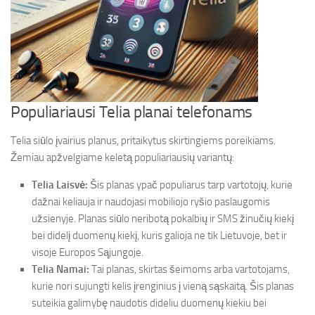
Populiariausi Telia planai telefonams
Telia siūlo įvairius planus, pritaikytus skirtingiems poreikiams.
Žemiau apžvelgiame keletą populiariausių variantų:
Telia Laisvė:
Šis planas ypač populiarus tarp vartotojų, kurie
dažnai keliauja ir naudojasi mobiliojo ryšio paslaugomis
užsienyje. Planas siūlo neribotą pokalbių ir SMS žinučių kiekį
bei didelį duomenų kiekį, kuris galioja ne tik Lietuvoje, bet ir
visoje Europos Sąjungoje.
Telia Namai:
Tai planas, skirtas šeimoms arba vartotojams,
kurie nori sujungti kelis įrenginius į vieną sąskaitą. Šis planas
suteikia galimybę naudotis dideliu duomenų kiekiu bei