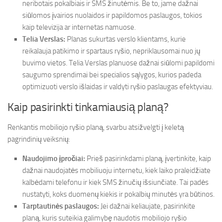
neribotais pokalbiais ir SMS žinutėmis. Be to, jame dažnai
siūlomos įvairios nuolaidos ir papildomos paslaugos, tokios
kaip televizija ar internetas namuose.
Telia Verslas:
Planas sukurtas verslo klientams, kurie
reikalauja patikimo ir spartaus ryšio, nepriklausomai nuo jų
buvimo vietos. Telia Verslas planuose dažnai siūlomi papildomi
saugumo sprendimai bei specialios sąlygos, kurios padeda
optimizuoti verslo išlaidas ir valdyti ryšio paslaugas efektyviau.
Kaip pasirinkti tinkamiausią planą?
Renkantis mobiliojo ryšio planą, svarbu atsižvelgti į keletą
pagrindinių veiksnių:
Naudojimo įpročiai:
Prieš pasirinkdami planą, įvertinkite, kaip
dažnai naudojatės mobiliuoju internetu, kiek laiko praleidžiate
kalbėdami telefonu ir kiek SMS žinučių išsiunčiate. Tai padės
nustatyti, koks duomenų kiekis ir pokalbių minutės yra būtinos.
Tarptautinės paslaugos:
Jei dažnai keliaujate, pasirinkite
planą, kuris suteikia galimybę naudotis mobiliojo ryšio