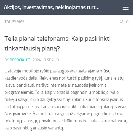
Akcijos, Investavimas, nekilnojamas turtas, kriptovaliutos - Besociai.lt
Skip to content
TAUPYMAS
0
Telia planai telefonams: Kaip pasirinkti
tinkamiausią planą?
BY
BESOCIAI.LT
·
2024 13 SPALIO
Lietuvoje mobiliojo ryšio paslaugos yra neatsiejama mūsų
kasdienybės dalis. Kiekvienas nori turėti patikimą ryšį, kuris leistų
laisvai bendrauti, naršyti internete ar naudotis įvairiomis
programėlėmis. Telia, kaip vienas iš pagrindinių mobiliojo ryšio
tiekėjų šalyje, siūlo daugybę skirtingų planų, kurie tenkina įvairius
vartotojų poreikius. Tačiau kaip išsirinkti tinkamiausią planą iš visos
šios įvairovės? Šiame straipsnyje apžvelgsime pagrindinius Telia
telefonų planus, jų privalumus ir trūkumus bei pateiksime patarimų,
kaip pasirinkti geriausią variantą.