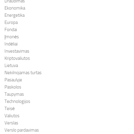
Draudimas
Ekonomika
Energetika
Europa
Fondai
Įmonės
Indėliai
Investavimas
Kriptovaliutos
Lietuva
Nekilnojamas turtas
Pasaulyje
Paskolos
Taupymas
Technologijos
Teisė
Valiutos
Verslas
Verslo pardavimas