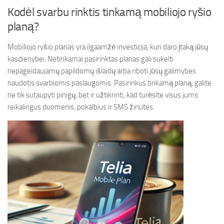
Kodėl svarbu rinktis tinkamą mobiliojo ryšio
planą?
Mobiliojo ryšio planas yra ilgaamžė investicija, kuri daro įtaką jūsų
kasdienybei. Netinkamai pasirinktas planas gali sukelti
nepageidaujamų papildomų išlaidų arba riboti jūsų galimybes
naudotis svarbiomis paslaugomis. Pasirinkus tinkamą planą, galite
ne tik sutaupyti pinigų, bet ir užtikrinti, kad turėsite visus jums
reikalingus duomenis, pokalbius ir SMS žinutes.