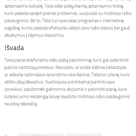
aptarnavimo kokybę. Telia siūlo platų klientų aptarnavimo tinklą,
kuris padeda spręsti įvairias problemas, susijusias su mobiliojo ryšio
paslaugomis. Be to, Telia turi specialias programas ir internetinę
pagalbą, kurios padeda efektyviai valdyti savo ryšio planus bei gauti
atsakymus į rūpimus klausimus.
Išvada
Telia planai telefonams siūlo platų pasirinkimą, kuris gali patenkinti
įvairius vartotojų poreikius. Nesvarbu, ar esate dažnas keliautojas,
ar ieškote optimalaus sprendimo visai šeimai, Telia turi planą, kuris
atitiks jūsų lūkesčius. Svarbiausia yra tinkamai įvertinti savo
poreikius, pasidomėti galimomis akcijomis ir pasirinkti planą, kuris
suteiks jums reikalingą laisvę naudotis mobiliojo ryšio paslaugomis
be jokių rūpesčių.