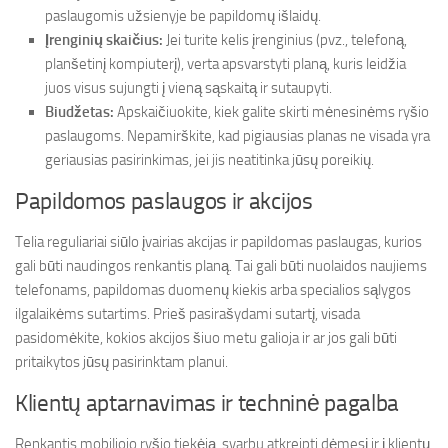
paslaugomis užsienyje be papildomų išlaidų.
Įrenginių skaičius:
Jei turite kelis įrenginius (pvz., telefoną,
planšetinį kompiuterį), verta apsvarstyti planą, kuris leidžia
juos visus sujungti į vieną sąskaitą ir sutaupyti.
Biudžetas:
Apskaičiuokite, kiek galite skirti mėnesinėms ryšio
paslaugoms. Nepamirškite, kad pigiausias planas ne visada yra
geriausias pasirinkimas, jei jis neatitinka jūsų poreikių.
Papildomos paslaugos ir akcijos
Telia reguliariai siūlo įvairias akcijas ir papildomas paslaugas, kurios
gali būti naudingos renkantis planą. Tai gali būti nuolaidos naujiems
telefonams, papildomas duomenų kiekis arba specialios sąlygos
ilgalaikėms sutartims. Prieš pasirašydami sutartį, visada
pasidomėkite, kokios akcijos šiuo metu galioja ir ar jos gali būti
pritaikytos jūsų pasirinktam planui.
Klientų aptarnavimas ir techninė pagalba
Renkantis mobiliojo ryšio tiekėją, svarbu atkreipti dėmesį ir į klientų