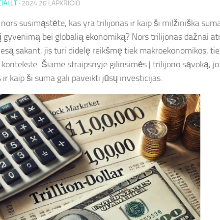
IAI.LT
·
2024 20 LAPKRIČIO
 nors susimąstėte, kas yra trilijonas ir kaip ši milžiniška su
į gyvenimą bei globalią ekonomiką? Nors trilijonas dažnai atr
iesą sakant, jis turi didelę reikšmę tiek makroekonomikos, t
kontekste. Šiame straipsnyje gilinsimės į trilijono sąvoką, jo
ir kaip ši suma gali paveikti jūsų investicijas.