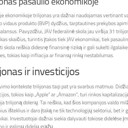
ijonas pasaulio ekonomikoje
oje ekonomikoje trilijonas yra dažnai naudojamas vertinant va
o vidaus produkto (BVP) dydžius, tarptautines prekybos apimt
lansus. Pavyzdžiui, JAV federalinė skola jau viršija 31 trilijo
kas skaičius, turintis įtakos tiek JAV ekonomikai, tiek pasaulin
i skola reiškia didesnę finansinę riziką ir gali sukelti ilgala
s, tokias kaip infliacija ar finansų rinkų nestabilumas.
ijonas ir investicijos
vimo kontekste trilijonas taip pat yra svarbus matmuo. Didži
ijos, tokios kaip „Apple“ ar „Amazon“, turi rinkos kapitalizaciją
ija trilijoną dolerių. Tai reiškia, kad šios kompanijos valdo mi
ius išteklius ir daro įtaką ne tik technologijų sektoriui, bet ir g
kai. Investuotojai dažnai siekia dalyvauti tokiose didelėse į
mo ir galimų didelių grąžų.