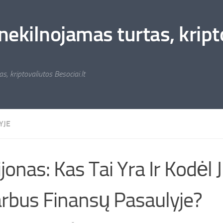
nekilnojamas turtas, kripto
s, kriptovaliutos Besociai.lt
YJE
lijonas: Kas Tai Yra Ir Kodėl 
rbus Finansų Pasaulyje?