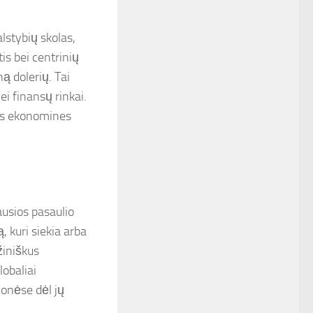
lstybių skolas,
is bei centrinių
ną dolerių. Tai
ei finansų rinkai.
ikes ekonomines
ausios pasaulio
, kuri siekia arba
lžiniškus
lobaliai
monėse dėl jų