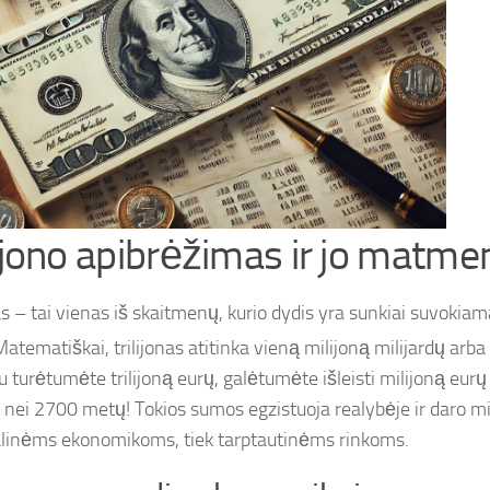
lijono apibrėžimas ir jo matme
as – tai vienas iš skaitmenų, kurio dydis yra sunkiai suvokiam
atematiškai, trilijonas atitinka vieną milijoną milijardų arba
u turėtumėte trilijoną eurų, galėtumėte išleisti milijoną eurų
 nei 2700 metų! Tokios sumos egzistuoja realybėje ir daro mil
linėms ekonomikoms, tiek tarptautinėms rinkoms.