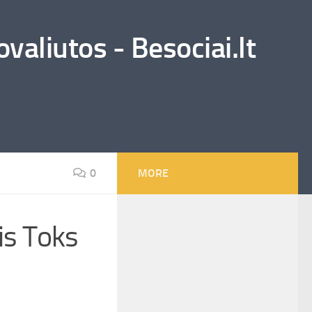
valiutos - Besociai.lt
0
MORE
Jis Toks