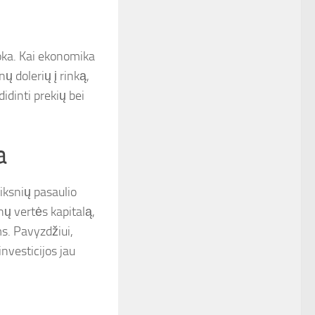
ąvoka. Kai ekonomika
onų dolerių į rinką,
didinti prekių bei
a
eiksnių pasaulio
nų vertės kapitalą,
ms. Pavyzdžiui,
investicijos jau