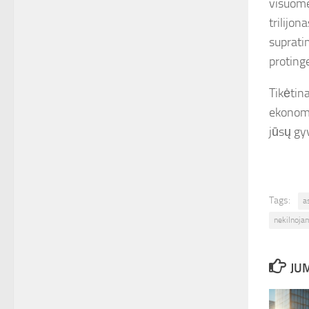
visuome
trilijo
supratim
proting
Tikėtina
ekonomik
jūsų gyv
Tags:
a
nekilnoja
JUM