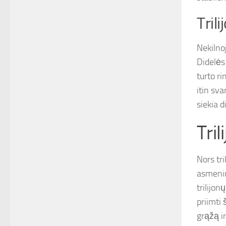
Tril
Nekilnoj
Didelės 
turto ri
itin sv
siekia d
Tri
Nors tri
asmenin
trilijon
priimti 
grąžą i