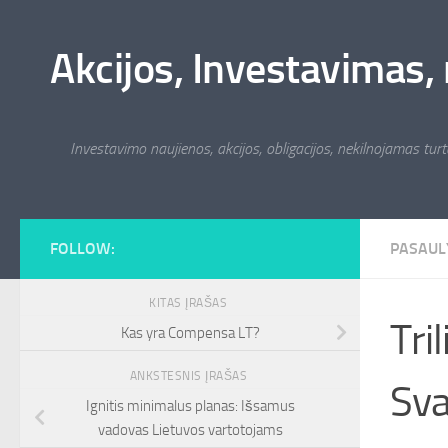
Skip to content
Akcijos, Investavimas, 
Investavimo naujienos, akcijos, obligacijos, nekilnojamas turta
FOLLOW:
PASAUL
KITAS ĮRAŠAS
Tri
Kas yra Compensa LT?
ANKSTESNIS ĮRAŠAS
Sva
Ignitis minimalus planas: Išsamus
vadovas Lietuvos vartotojams