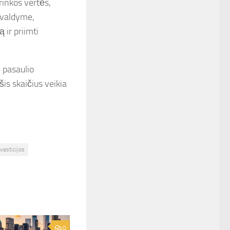
rinkos vertės,
ų valdyme,
 ir priimti
e pasaulio
šis skaičius veikia
nvesticijos
0