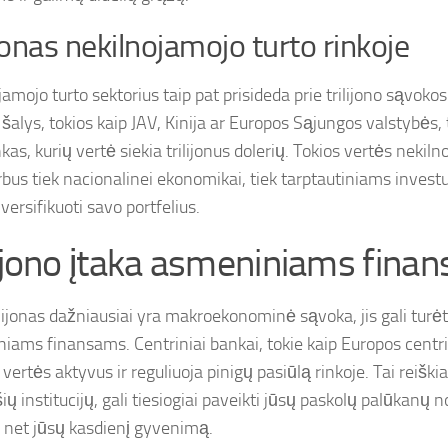
ijonas nekilnojamojo turto rinkoje
amojo turto sektorius taip pat prisideda prie trilijono sąvoko
šalys, tokios kaip JAV, Kinija ar Europos Sąjungos valstybės,
nkas, kurių vertė siekia trilijonus dolerių. Tokios vertės nekil
arbus tiek nacionalinei ekonomikai, tiek tarptautiniams invest
iversifikuoti savo portfelius.
lijono įtaka asmeniniams fina
lijonas dažniausiai yra makroekonominė sąvoka, jis gali turėti
iams finansams. Centriniai bankai, tokie kaip Europos centri
ų vertės aktyvus ir reguliuoja pinigų pasiūlą rinkoje. Tai reišk
šių institucijų, gali tiesiogiai paveikti jūsų paskolų palūkanų 
r net jūsų kasdienį gyvenimą.