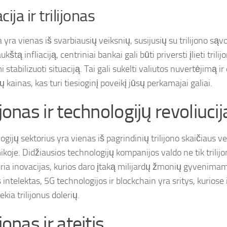
acija ir trilijonas
ja yra vienas iš svarbiausių veiksnių, susijusių su trilijono s
aukštą infliaciją, centriniai bankai gali būti priversti įlieti trilij
 stabilizuoti situaciją. Tai gali sukelti valiutos nuvertėjimą ir 
 kainas, kas turi tiesioginį poveikį jūsų perkamajai galiai.
ijonas ir technologijų revoliucij
gijų sektorius yra vienas iš pagrindinių trilijono skaičiaus v
koje. Didžiausios technologijų kompanijos valdo ne tik trilijo
kuria inovacijas, kurios daro įtaką milijardų žmonių gyvenima
s intelektas, 5G technologijos ir blockchain yra sritys, kuriose 
ekia trilijonus dolerių.
ijonas ir ateitis