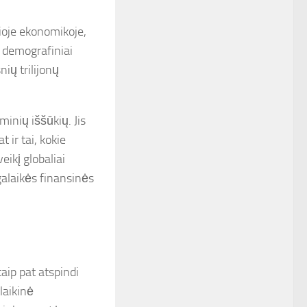
lioje ekonomikoje,
, demografiniai
nių trilijonų
ominių iššūkių. Jis
 ir tai, kokie
eikį globaliai
alaikės finansinės
 taip pat atspindi
laikinė