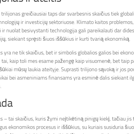
 trilijonas greičiausiai taps dar svarbesnis skaičius tiek globa
hnologijų ir investicijų sektoriuose. Klimato kaitos problemos
 ir nuolat besivystanti technologija gali pareikalauti dar dides
ijų, siekiant spręsti šiuos iššūkius ir kurti tvarią ekonomiką.
as yra ne tik skaičius, bet ir simbolis globalios galios bei ekon
 tai, kaip toli mes esame pažengę kaip visuomenė, bet taip pat
ššūkiai mūsų laukia ateityje. Suprasti trilijono sąvoką ir jos pov
kai bei asmeniniams finansams yra esminė dalis siekiant ilg
.
ada
as – tai skaičius, kuris žymi neįtikėtiną pinigų kiekį, tačiau jis
gus ekonomikos procesus ir iššūkius, su kuriais susiduria šiuo