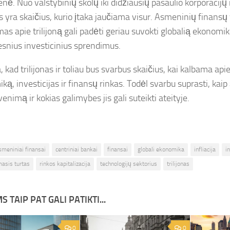
nė. Nuo valstybinių skolų iki didžiausių pasaulio korporacijų 
nas yra skaičius, kurio įtaka jaučiama visur. Asmeninių finans
as apie trilijoną gali padėti geriau suvokti globalią ekonomiką
esnius investicinius sprendimus.
, kad trilijonas ir toliau bus svarbus skaičius, kai kalbama api
ą, investicijas ir finansų rinkas. Todėl svarbu suprasti, kaip 
enimą ir kokias galimybes jis gali suteikti ateityje.
smeniniai finansai
centriniai bankai
finansai
globali ekonomika
infliacija
i
masis turtas
rinkos kapitalizacija
technologijų sektorius
trilijonas
S TAIP PAT GALI PATIKTI...
0
0