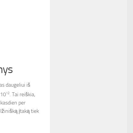
nys
as daugeliui iš
 10
12
. Tai reiškia,
 kasdien per
žinišką įtaką tiek