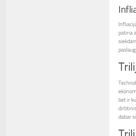
Infli
Infliaci
patiria 
siekdami
paslaugų
Tril
Technolo
ekonomi
bet ir 
dirbtini
dabar si
Tril