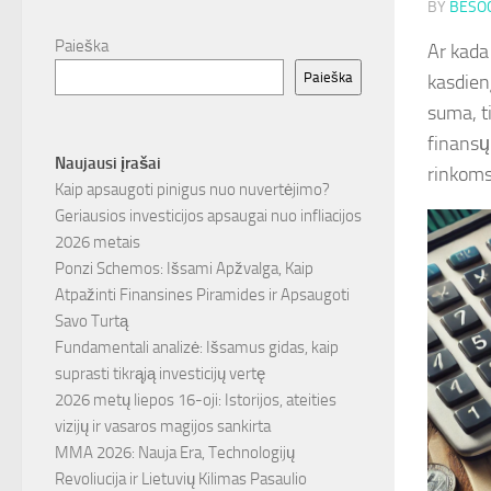
BY
BESOC
Paieška
Ar kada
Paieška
kasdien
suma, t
finansų 
Naujausi įrašai
rinkoms 
Kaip apsaugoti pinigus nuo nuvertėjimo?
Geriausios investicijos apsaugai nuo infliacijos
2026 metais
Ponzi Schemos: Išsami Apžvalga, Kaip
Atpažinti Finansines Piramides ir Apsaugoti
Savo Turtą
Fundamentali analizė: Išsamus gidas, kaip
suprasti tikrąją investicijų vertę
2026 metų liepos 16-oji: Istorijos, ateities
vizijų ir vasaros magijos sankirta
MMA 2026: Nauja Era, Technologijų
Revoliucija ir Lietuvių Kilimas Pasaulio