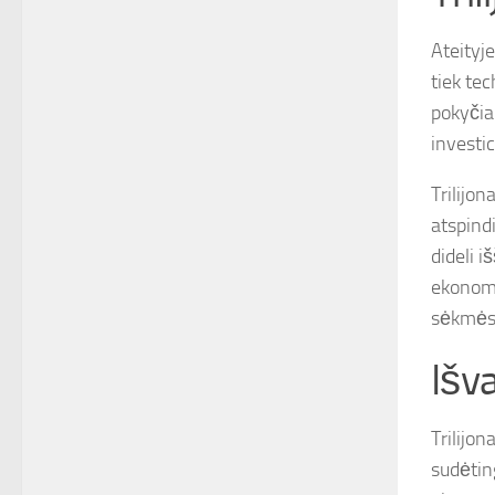
Ateityje
tiek tec
pokyčiai
investic
Trilijon
atspindi
dideli i
ekonomi
sėkmės
Išv
Trilijon
sudėtin