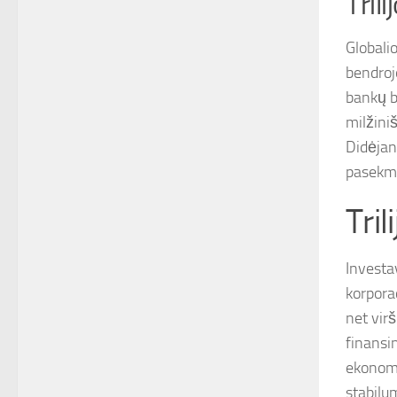
Tril
Globali
bendroj
bankų ba
milžiniš
Didėjant
pasekme
Tril
Investa
korporac
net virš
finansin
ekonomi
stabilu