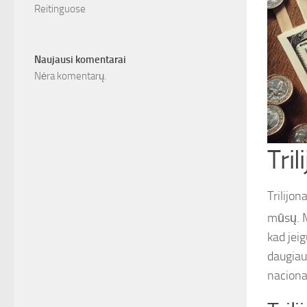
Reitinguose
Naujausi komentarai
Nėra komentarų.
Tri
Trilijon
mūsų. M
kad jeig
daugiau
naciona