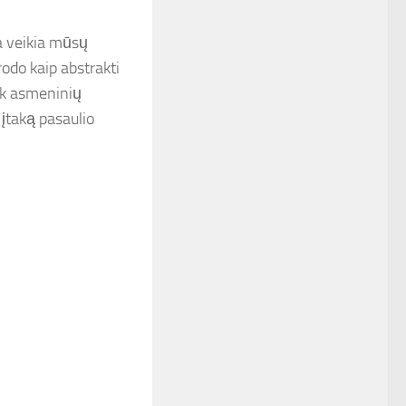
ma veikia mūsų
odo kaip abstrakti
iek asmeninių
 įtaką pasaulio