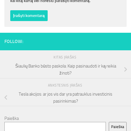
kai kitą kartą vėl norėsiu parašyti komentarą.
FOLLOW:
KITAS ĮRAŠAS
Šiaulių Banko būsto paskola: Kaip pasinaudoti ir ką reikia
žinoti?
ANKSTESNIS ĮRAŠAS
Tesla akcijos: ar jos vis dar yra patrauklus investicinis
pasirinkimas?
Paieška
Paieška