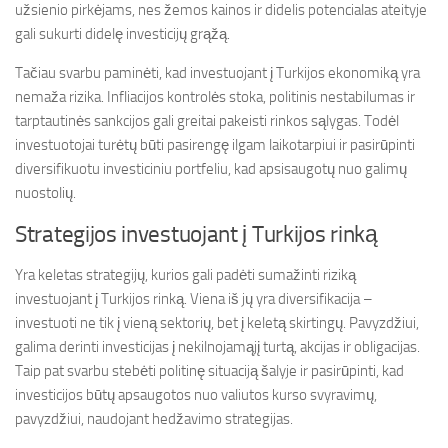
užsienio pirkėjams, nes žemos kainos ir didelis potencialas ateityje
gali sukurti didelę investicijų grąžą.
Tačiau svarbu paminėti, kad investuojant į Turkijos ekonomiką yra
nemaža rizika. Infliacijos kontrolės stoka, politinis nestabilumas ir
tarptautinės sankcijos gali greitai pakeisti rinkos sąlygas. Todėl
investuotojai turėtų būti pasirengę ilgam laikotarpiui ir pasirūpinti
diversifikuotu investiciniu portfeliu, kad apsisaugotų nuo galimų
nuostolių.
Strategijos investuojant į Turkijos rinką
Yra keletas strategijų, kurios gali padėti sumažinti riziką
investuojant į Turkijos rinką. Viena iš jų yra diversifikacija –
investuoti ne tik į vieną sektorių, bet į keletą skirtingų. Pavyzdžiui,
galima derinti investicijas į nekilnojamąjį turtą, akcijas ir obligacijas.
Taip pat svarbu stebėti politinę situaciją šalyje ir pasirūpinti, kad
investicijos būtų apsaugotos nuo valiutos kurso svyravimų,
pavyzdžiui, naudojant hedžavimo strategijas.