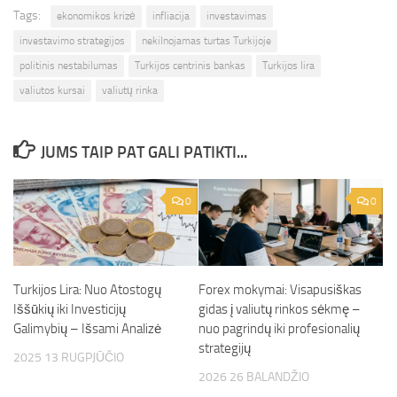
Tags:
ekonomikos krizė
infliacija
investavimas
investavimo strategijos
nekilnojamas turtas Turkijoje
politinis nestabilumas
Turkijos centrinis bankas
Turkijos lira
valiutos kursai
valiutų rinka
JUMS TAIP PAT GALI PATIKTI...
0
0
Turkijos Lira: Nuo Atostogų
Forex mokymai: Visapusiškas
Iššūkių iki Investicijų
gidas į valiutų rinkos sėkmę –
Galimybių – Išsami Analizė
nuo pagrindų iki profesionalių
strategijų
2025 13 RUGPJŪČIO
2026 26 BALANDŽIO