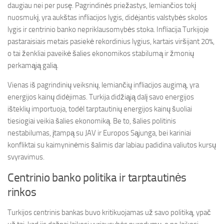
daugiau nei per pusę. Pagrindinės priežastys, lemiančios tokį
nuosmukį, yra aukštas infliacijos lygis, didėjantis valstybės skolos
lygis ir centrinio banko nepriklausomybės stoka. Infliacija Turkijoje
pastaraisiais metais pasiekė rekordinius lygius, kartais viršijant 20%,
o tai ženkliai paveikė šalies ekonomikos stabilumą ir žmonių
perkamąją galią.
Vienas iš pagrindinių veiksnių, lemiančių infliacijos augimą, yra
energijos kainų didėjimas. Turkija didžiąją dalį savo energijos
išteklių importuoja, todėl tarptautinių energijos kainų šuoliai
tiesiogiai veikia šalies ekonomiką. Be to, šalies politinis
nestabilumas, įtampą su JAV ir Europos Sąjunga, bei kariniai
konfliktai su kaimyninėmis šalimis dar labiau padidina valiutos kursų
svyravimus.
Centrinio banko politika ir tarptautinės
rinkos
Turkijos centrinis bankas buvo kritikuojamas už savo politiką, ypač