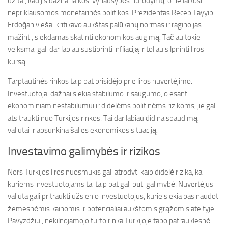
už tai, kad jis dažnai laikosi vyriausybės nurodymų, o ne laikosi
nepriklausomos monetarinės politikos. Prezidentas Recep Tayyip
Erdoğan viešai kritikavo aukštas palūkanų normas ir ragino jas
mažinti, siekdamas skatinti ekonomikos augimą. Tačiau tokie
veiksmai gali dar labiau sustiprinti infliaciją ir toliau silpninti liros
kursą.
Tarptautinės rinkos taip pat prisidėjo prie liros nuvertėjimo.
Investuotojai dažnai siekia stabilumo ir saugumo, o esant
ekonominiam nestabilumui ir didelėms politinėms rizikoms, jie gali
atsitraukti nuo Turkijos rinkos. Tai dar labiau didina spaudimą
valiutai ir apsunkina šalies ekonomikos situaciją.
Investavimo galimybės ir rizikos
Nors Turkijos liros nuosmukis gali atrodyti kaip didelė rizika, kai
kuriems investuotojams tai taip pat gali būti galimybė. Nuvertėjusi
valiuta gali pritraukti užsienio investuotojus, kurie siekia pasinaudoti
žemesnėmis kainomis ir potencialiai aukštomis grąžomis ateityje.
Pavyzdžiui, nekilnojamojo turto rinka Turkijoje tapo patrauklesnė