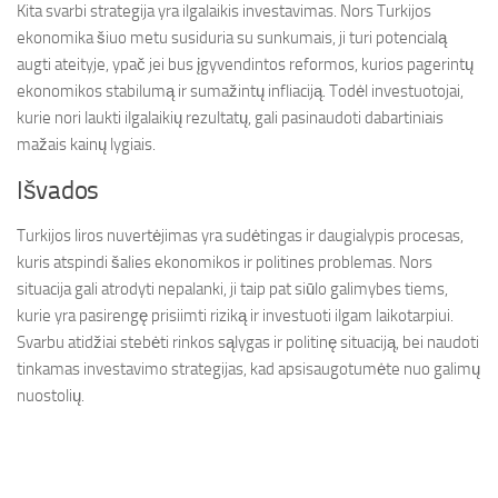
Kita svarbi strategija yra ilgalaikis investavimas. Nors Turkijos
ekonomika šiuo metu susiduria su sunkumais, ji turi potencialą
augti ateityje, ypač jei bus įgyvendintos reformos, kurios pagerintų
ekonomikos stabilumą ir sumažintų infliaciją. Todėl investuotojai,
kurie nori laukti ilgalaikių rezultatų, gali pasinaudoti dabartiniais
mažais kainų lygiais.
Išvados
Turkijos liros nuvertėjimas yra sudėtingas ir daugialypis procesas,
kuris atspindi šalies ekonomikos ir politines problemas. Nors
situacija gali atrodyti nepalanki, ji taip pat siūlo galimybes tiems,
kurie yra pasirengę prisiimti riziką ir investuoti ilgam laikotarpiui.
Svarbu atidžiai stebėti rinkos sąlygas ir politinę situaciją, bei naudoti
tinkamas investavimo strategijas, kad apsisaugotumėte nuo galimų
nuostolių.