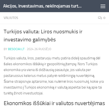
Akcijos, Investavimas, nekilnojamas turtas, kriptovaliutos - Besociai.lt
Skip to content
VALIUTOS
0
Turkijos valiuta: Liros nuosmukis ir
investavimo galimybės
BY
BESOCIAI.LT
·
2024 26 RUGSĖJO
Turkijos valiuta, liros, pastaruoju metu patiria didelį spaudimą dėl
šalies ekonomikos iššūkių ir geopolitinių įtampų. Nors Turkijos
ekonomika yra viena iš didžiausių pasaulyje, jos valiuta per
pastaruosius kelerius metus patyrė reikšmingą nuvertėjimą.
Šiame straipsnyje aptarsime, kas nulėmė liros nuosmukį, kokie yra
investavimo į Turkijos ekonomiką ir valiutą aspektai bei ką apie tai
turėtų žinoti investuotojai.
Ekonomikos iššūkiai ir valiutos nuvertėjimas