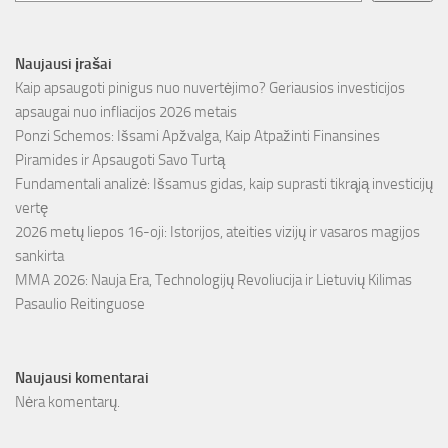
Naujausi įrašai
Kaip apsaugoti pinigus nuo nuvertėjimo? Geriausios investicijos
apsaugai nuo infliacijos 2026 metais
Ponzi Schemos: Išsami Apžvalga, Kaip Atpažinti Finansines
Piramides ir Apsaugoti Savo Turtą
Fundamentali analizė: Išsamus gidas, kaip suprasti tikrąją investicijų
vertę
2026 metų liepos 16-oji: Istorijos, ateities vizijų ir vasaros magijos
sankirta
MMA 2026: Nauja Era, Technologijų Revoliucija ir Lietuvių Kilimas
Pasaulio Reitinguose
Naujausi komentarai
Nėra komentarų.