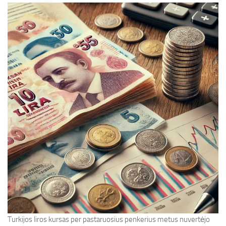
Turkijos liros kursas per pastaruosius penkerius metus nuvertėjo