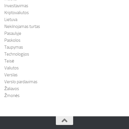
Investavimas
Kriptovaliutos
Lietuva
Nekilnojamas turtas
Pasaulyje
Paskolos
Taupymas
Technologijos
Teisė
Valiutos
Verslas
Verslo pardavimas
Žaliavos
Žmonės