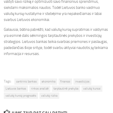
valdyti savo riziką ir optimizuoti savo finansinius sprendimus,
siekdami maksimalios naudos. Todėl Lietuvos banko vaidmuo
valiutų kursų nustatyme ir stebėjime yra nepakeičiamas ir labai
svarbus Lietuvos ekonomikai.
Galiausiai, būtina pabrėžti, kad valiutų kursų supratimas ir valdymas
yra esminė dalis sėkmingos tarptautinės prekybos ir investicijų
strategijos. Lietuvos bankas teikia svarbias priemones ir paslaugas,
padedančias šioje srityje, todėl svarbu aktyviai naudotis jų teikiama
informacija ir resursais.
Tags:
centrinis bankas
ekonomika
finansai
investicijos
Lietuvos bankas
rinkos analizė
tarptautinė prekyba
valiutų kursai
valiutų kursų prognozės
valiutų rizika