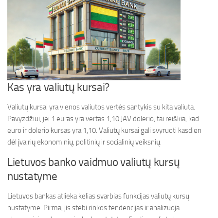
Kas yra valiutų kursai?
Valiutų kursai yra vienos valiutos vertės santykis su kita valiuta.
Pavyzdžiui, jei 1 euras yra vertas 1,10 JAV dolerio, tai reiškia, kad
euro ir dolerio kursas yra 1,10. Valiutų kursai gali svyruoti kasdien
dėl įvairių ekonominių, politinių ir socialinių veiksnių.
Lietuvos banko vaidmuo valiutų kursų
nustatyme
Lietuvos bankas atlieka kelias svarbias funkcijas valiutų kursų
nustatyme. Pirma, jis stebi rinkos tendencijas ir analizuoja