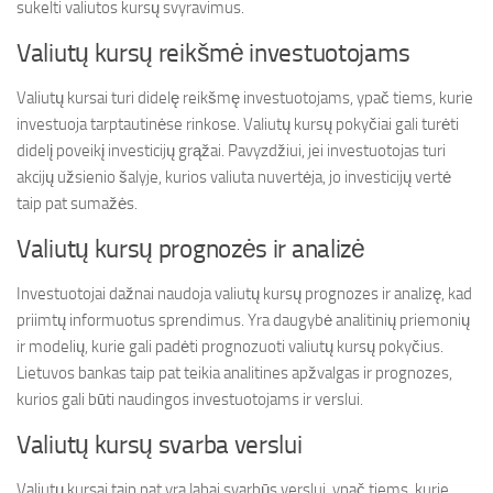
sukelti valiutos kursų svyravimus.
Valiutų kursų reikšmė investuotojams
Valiutų kursai turi didelę reikšmę investuotojams, ypač tiems, kurie
investuoja tarptautinėse rinkose. Valiutų kursų pokyčiai gali turėti
didelį poveikį investicijų grąžai. Pavyzdžiui, jei investuotojas turi
akcijų užsienio šalyje, kurios valiuta nuvertėja, jo investicijų vertė
taip pat sumažės.
Valiutų kursų prognozės ir analizė
Investuotojai dažnai naudoja valiutų kursų prognozes ir analizę, kad
priimtų informuotus sprendimus. Yra daugybė analitinių priemonių
ir modelių, kurie gali padėti prognozuoti valiutų kursų pokyčius.
Lietuvos bankas taip pat teikia analitines apžvalgas ir prognozes,
kurios gali būti naudingos investuotojams ir verslui.
Valiutų kursų svarba verslui
Valiutų kursai taip pat yra labai svarbūs verslui, ypač tiems, kurie