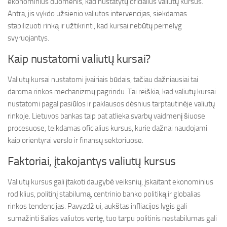
ekonominius duomenis, kad nustatytų oficialius valiutų kursus.
Antra, jis vykdo užsienio valiutos intervencijas, siekdamas
stabilizuoti rinką ir užtikrinti, kad kursai nebūtų pernelyg
svyruojantys.
Kaip nustatomi valiutų kursai?
Valiutų kursai nustatomi įvairiais būdais, tačiau dažniausiai tai
daroma rinkos mechanizmų pagrindu. Tai reiškia, kad valiutų kursai
nustatomi pagal pasiūlos ir paklausos dėsnius tarptautinėje valiutų
rinkoje. Lietuvos bankas taip pat atlieka svarbų vaidmenį šiuose
procesuose, teikdamas oficialius kursus, kurie dažnai naudojami
kaip orientyrai verslo ir finansų sektoriuose.
Faktoriai, įtakojantys valiutų kursus
Valiutų kursus gali įtakoti daugybė veiksnių, įskaitant ekonominius
rodiklius, politinį stabilumą, centrinio banko politiką ir globalias
rinkos tendencijas. Pavyzdžiui, aukštas infliacijos lygis gali
sumažinti šalies valiutos vertę, tuo tarpu politinis nestabilumas gali