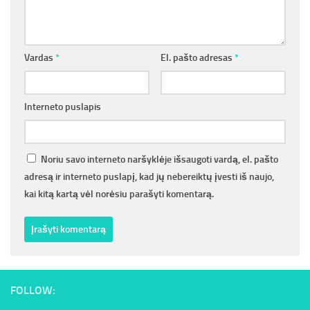
Vardas
*
El. pašto adresas
*
Interneto puslapis
Noriu savo interneto naršyklėje išsaugoti vardą, el. pašto
adresą ir interneto puslapį, kad jų nebereiktų įvesti iš naujo,
kai kitą kartą vėl norėsiu parašyti komentarą.
FOLLOW: