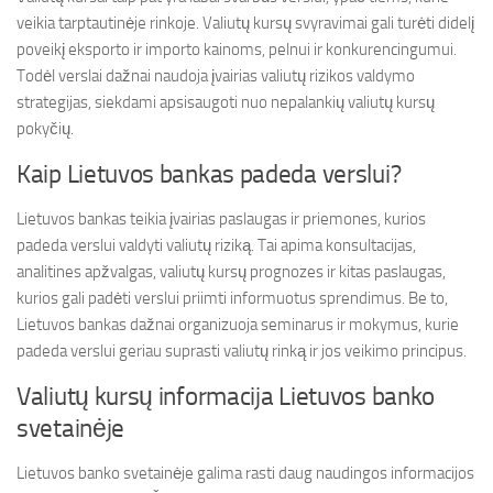
veikia tarptautinėje rinkoje. Valiutų kursų svyravimai gali turėti didelį
poveikį eksporto ir importo kainoms, pelnui ir konkurencingumui.
Todėl verslai dažnai naudoja įvairias valiutų rizikos valdymo
strategijas, siekdami apsisaugoti nuo nepalankių valiutų kursų
pokyčių.
Kaip Lietuvos bankas padeda verslui?
Lietuvos bankas teikia įvairias paslaugas ir priemones, kurios
padeda verslui valdyti valiutų riziką. Tai apima konsultacijas,
analitines apžvalgas, valiutų kursų prognozes ir kitas paslaugas,
kurios gali padėti verslui priimti informuotus sprendimus. Be to,
Lietuvos bankas dažnai organizuoja seminarus ir mokymus, kurie
padeda verslui geriau suprasti valiutų rinką ir jos veikimo principus.
Valiutų kursų informacija Lietuvos banko
svetainėje
Lietuvos banko svetainėje galima rasti daug naudingos informacijos