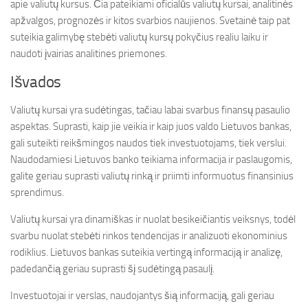
apie valiutų kursus. Čia pateikiami oficialūs valiutų kursai, analitinės
apžvalgos, prognozės ir kitos svarbios naujienos. Svetainė taip pat
suteikia galimybę stebėti valiutų kursų pokyčius realiu laiku ir
naudoti įvairias analitines priemones.
Išvados
Valiutų kursai yra sudėtingas, tačiau labai svarbus finansų pasaulio
aspektas. Suprasti, kaip jie veikia ir kaip juos valdo Lietuvos bankas,
gali suteikti reikšmingos naudos tiek investuotojams, tiek verslui.
Naudodamiesi Lietuvos banko teikiama informacija ir paslaugomis,
galite geriau suprasti valiutų rinką ir priimti informuotus finansinius
sprendimus.
Valiutų kursai yra dinamiškas ir nuolat besikeičiantis veiksnys, todėl
svarbu nuolat stebėti rinkos tendencijas ir analizuoti ekonominius
rodiklius. Lietuvos bankas suteikia vertingą informaciją ir analizę,
padedančią geriau suprasti šį sudėtingą pasaulį.
Investuotojai ir verslas, naudojantys šią informaciją, gali geriau