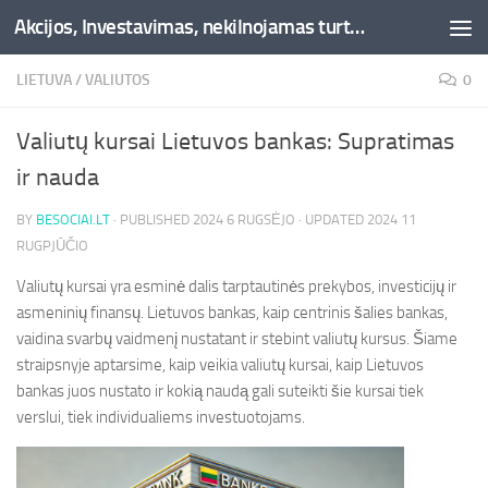
Akcijos, Investavimas, nekilnojamas turtas, kriptovaliutos - Besociai.lt
Skip to content
LIETUVA
/
VALIUTOS
0
Valiutų kursai Lietuvos bankas: Supratimas
ir nauda
BY
BESOCIAI.LT
· PUBLISHED
2024 6 RUGSĖJO
· UPDATED
2024 11
RUGPJŪČIO
Valiutų kursai yra esminė dalis tarptautinės prekybos, investicijų ir
asmeninių finansų. Lietuvos bankas, kaip centrinis šalies bankas,
vaidina svarbų vaidmenį nustatant ir stebint valiutų kursus. Šiame
straipsnyje aptarsime, kaip veikia valiutų kursai, kaip Lietuvos
bankas juos nustato ir kokią naudą gali suteikti šie kursai tiek
verslui, tiek individualiems investuotojams.