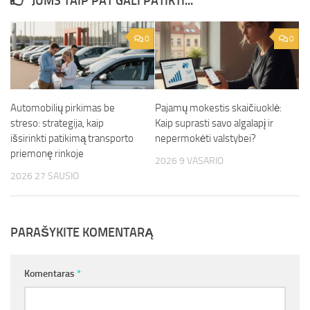
JUMS TAIP PAT GALI PATIKTI...
0
0
Automobilių pirkimas be
Pajamų mokestis skaičiuoklė:
streso: strategija, kaip
Kaip suprasti savo algalapį ir
išsirinkti patikimą transporto
nepermokėti valstybei?
priemonę rinkoje
2026 9 VASARIO
2026 27 SAUSIO
PARAŠYKITE KOMENTARĄ
Komentaras
*