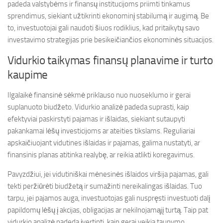
padeda valstybėms ir finansų institucijoms priimti tinkamus
sprendimus, siekiant užtikrinti ekonominį stabilumą ir augimą. Be
to, investuotojai gali naudoti šiuos rodiklius, kad pritaikytų savo
investavimo strategijas prie besikeičiančios ekonominės situacijos.
Vidurkio taikymas finansų planavime ir turto
kaupime
Ilgalaikė finansinė sėkmė priklauso nuo nuoseklumo ir gerai
suplanuoto biudžeto. Vidurkio analizė padeda suprasti, kaip
efektyviai paskirstyti pajamas ir išlaidas, siekiant sutaupyti
pakankamai lėšų investicijoms ar ateities tikslams. Reguliariai
apskaičiuojant vidutines išlaidas ir pajamas, galima nustatyti, ar
finansinis planas atitinka realybę, ar reikia atlikti koregavimus.
Pavyzdžiui, jei vidutiniškai mėnesinės išlaidos viršija pajamas, gali
tekti peržiūrėti biudžetą ir sumažinti nereikalingas išlaidas. Tuo
tarpu, jei pajamos auga, investuotojas gali nuspręsti investuoti dalį
papildomų lėšų į akcijas, obligacijas ar nekilnojamąjį turtą. Taip pat
vidurkio analizė padeda įvertinti, kaip gerai veikia taupymo