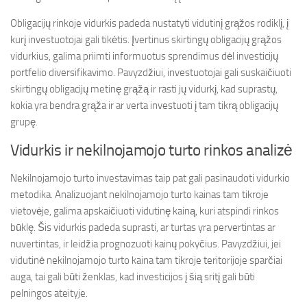
Obligacijų rinkoje vidurkis padeda nustatyti vidutinį grąžos rodiklį, į
kurį investuotojai gali tikėtis. Įvertinus skirtingų obligacijų grąžos
vidurkius, galima priimti informuotus sprendimus dėl investicijų
portfelio diversifikavimo. Pavyzdžiui, investuotojai gali suskaičiuoti
skirtingų obligacijų metinę grąžą ir rasti jų vidurkį, kad suprastų,
kokia yra bendra grąža ir ar verta investuoti į tam tikrą obligacijų
grupę.
Vidurkis ir nekilnojamojo turto rinkos analizė
Nekilnojamojo turto investavimas taip pat gali pasinaudoti vidurkio
metodika. Analizuojant nekilnojamojo turto kainas tam tikroje
vietovėje, galima apskaičiuoti vidutinę kainą, kuri atspindi rinkos
būklę. Šis vidurkis padeda suprasti, ar turtas yra pervertintas ar
nuvertintas, ir leidžia prognozuoti kainų pokyčius. Pavyzdžiui, jei
vidutinė nekilnojamojo turto kaina tam tikroje teritorijoje sparčiai
auga, tai gali būti ženklas, kad investicijos į šią sritį gali būti
pelningos ateityje.