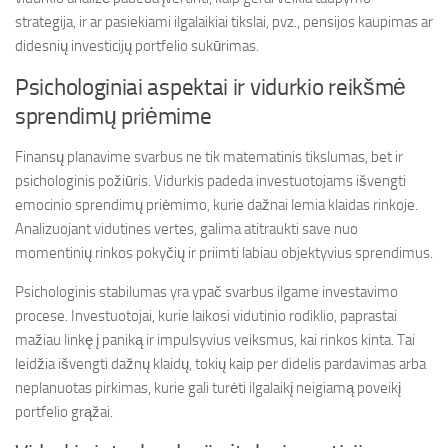
strategija, ir ar pasiekiami ilgalaikiai tikslai, pvz., pensijos kaupimas ar
didesnių investicijų portfelio sukūrimas.
Psichologiniai aspektai ir vidurkio reikšmė
sprendimų priėmime
Finansų planavime svarbus ne tik matematinis tikslumas, bet ir
psichologinis požiūris. Vidurkis padeda investuotojams išvengti
emocinio sprendimų priėmimo, kurie dažnai lemia klaidas rinkoje.
Analizuojant vidutines vertes, galima atitraukti save nuo
momentinių rinkos pokyčių ir priimti labiau objektyvius sprendimus.
Psichologinis stabilumas yra ypač svarbus ilgame investavimo
procese. Investuotojai, kurie laikosi vidutinio rodiklio, paprastai
mažiau linkę į paniką ir impulsyvius veiksmus, kai rinkos kinta. Tai
leidžia išvengti dažnų klaidų, tokių kaip per didelis pardavimas arba
neplanuotas pirkimas, kurie gali turėti ilgalaikį neigiamą poveikį
portfelio grąžai.