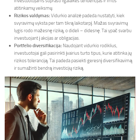
investuotojams suprasti ilgalaikes tendencijas ir imtis
atitinkamų veiksmų.
Rizikos valdymas:
Vidurkio analizė padeda nustatyti, kiek
svyravimų vyksta per tam tikrą laikotarpį. Mažas svyravimų
lygis rodo mažesnę riziką, o dideli – didesnę. Tai ypač svarbu
investuojant į akcijas ar obligacijas.
Portfelio diversifikacija:
Naudojant vidurkio rodiklius,
investuotojai gali pasirinkti įvairius turto tipus, kurie atitinka jų
rizikos toleranciją. Tai padeda pasiekti geresnį diversifikavimą
ir sumažinti bendrą investicijų riziką.