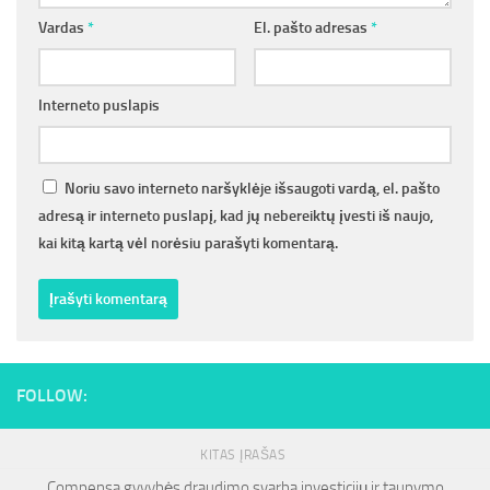
Vardas
*
El. pašto adresas
*
Interneto puslapis
Noriu savo interneto naršyklėje išsaugoti vardą, el. pašto
adresą ir interneto puslapį, kad jų nebereiktų įvesti iš naujo,
kai kitą kartą vėl norėsiu parašyti komentarą.
FOLLOW:
KITAS ĮRAŠAS
Compensa gyvybės draudimo svarba investicijų ir taupymo