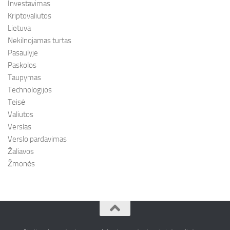
Investavimas
Kriptovaliutos
Lietuva
Nekilnojamas turtas
Pasaulyje
Paskolos
Taupymas
Technologijos
Teisė
Valiutos
Verslas
Verslo pardavimas
Žaliavos
Žmonės