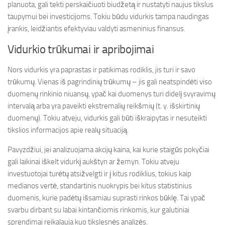
planuota, gali tekti perskaičiuoti biudžetą ir nustatyti naujus tikslus
taupymui bei investicijoms. Tokiu būdu vidurkis tampa naudingas
įrankis, leidžiantis efektyviau valdyti asmeninius finansus.
Vidurkio trūkumai ir apribojimai
Nors vidurkis yra paprastas ir patikimas rodiklis, jis turi ir savo
trūkumų. Vienas iš pagrindinių trūkumų – jis gali neatspindėti viso
duomenų rinkinio niuansų, ypač kai duomenys turi didelį svyravimų
intervalą arba yra paveikti ekstremalių reikšmių (t. y. išskirtinių
duomenų). Tokiu atveju, vidurkis gali būti iškraipytas ir nesuteikti
tikslios informacijos apie realų situaciją.
Pavyzdžiui, jei analizuojama akcijų kaina, kai kurie staigūs pokyčiai
gali laikinai iškelt vidurkį aukštyn ar žemyn. Tokiu atveju
investuotojai turėtų atsižvelgti ir į kitus rodiklius, tokius kaip
medianos vertė, standartinis nuokrypis bei kitus statistinius
duomenis, kurie padėtų išsamiau suprasti rinkos būklę. Tai ypač
svarbu dirbant su labai kintančiomis rinkomis, kur galutiniai
sprendimai reikalauja kuo tikslesnės analizės.