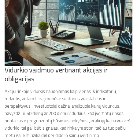
Vidurkio vaidmuo vertinant akcijas ir
obligacijas
Akcijų rinkoje vidurkis naudojamas kaip vienas iš indikatorių,
rodantis, ar tam tikra įmonė ar sektorius yra stabilus ir
perspektyvus. Investuotojai dažnai analizuoja kainų vidurkius,
pavyzdžiui, 50 dienų ar 200 dienų vidurkius, kad įvertintų rinkos
nuotaikas ir prognozuotų būsimus pokyčius. Jei akcijų kaina yra virš
vidurkio, tai gali būti signalas, kad rinka yra stipri, tačiau tuo pačiu
metu gali kilti rizika dėl per didelio kainų įvertinimo.