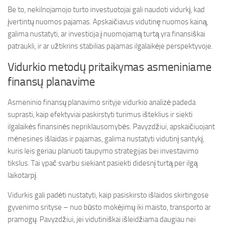
Be to, nekilnojamojo turto investuotojai gali naudoti vidurkį, kad
įvertintų nuomos pajamas. Apskaičiavus vidutinę nuomos kainą,
galima nustatyti, ar investicija į nuomojamą turtą yra finansiškai
patraukli, ir ar užtikrins stabilias pajamas ilgalaikėje perspektyvoje.
Vidurkio metodų pritaikymas asmeniniame
finansų planavime
Asmeninio finansų planavimo srityje vidurkio analizė padeda
suprasti, kaip efektyviai paskirstyti turimus išteklius ir siekti
ilgalaikės finansinės nepriklausomybės. Pavyzdžiui, apskaičiuojant
mėnesines išlaidas ir pajamas, galima nustatyti vidutinį santykį,
kuris leis geriau planuoti taupymo strategijas bei investavimo
tikslus. Tai ypač svarbu siekiant pasiekti didesnį turtą per ilgą
laikotarpį.
Vidurkis gali padėti nustatyti, kaip pasiskirsto išlaidos skirtingose
gyvenimo srityse – nuo būsto mokėjimų iki maisto, transporto ar
pramogų. Pavyzdžiui, jei vidutiniškai išleidžiama daugiau nei