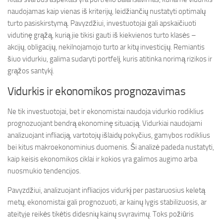
naudojamas kaip vienas iš kriterijų, leidžiančių nustatyti optimalų
turto pasiskirstymą. Pavyzdžiui, investuotojai gali apskaičiuoti
vidutinę grąžą, kurią jie tikisi gauti iš kiekvienos turto klasės –
akcijų, obligacijų, nekilnojamojo turto ar kitų investicijų. Remiantis
šiuo vidurkiu, galima sudaryti portfelį, kuris atitinka norimą rizikos ir
grąžos santykį.
Vidurkis ir ekonomikos prognozavimas
Ne tik investuotojai, bet ir ekonomistai naudoja vidurkio rodiklius
prognozuojant bendrą ekonominę situaciją. Vidurkiai naudojami
analizuojant infliaciją, vartotojų išlaidų pokyčius, gamybos rodiklius
bei kitus makroekonominius duomenis. Ši analizė padeda nustatyti,
kaip keisis ekonomikos ciklai ir kokios yra galimos augimo arba
nuosmukio tendencijos.
Pavyzdžiui, analizuojant infliacijos vidurkį per pastaruosius keletą
metų, ekonomistai gali prognozuoti, ar kainų lygis stabilizuosis, ar
ateityje reikės tikėtis didesnių kainų svyravimų. Toks požiūris