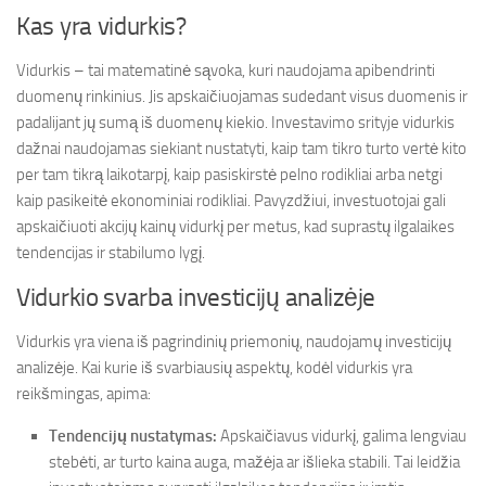
Kas yra vidurkis?
Vidurkis – tai matematinė sąvoka, kuri naudojama apibendrinti
duomenų rinkinius. Jis apskaičiuojamas sudedant visus duomenis ir
padalijant jų sumą iš duomenų kiekio. Investavimo srityje vidurkis
dažnai naudojamas siekiant nustatyti, kaip tam tikro turto vertė kito
per tam tikrą laikotarpį, kaip pasiskirstė pelno rodikliai arba netgi
kaip pasikeitė ekonominiai rodikliai. Pavyzdžiui, investuotojai gali
apskaičiuoti akcijų kainų vidurkį per metus, kad suprastų ilgalaikes
tendencijas ir stabilumo lygį.
Vidurkio svarba investicijų analizėje
Vidurkis yra viena iš pagrindinių priemonių, naudojamų investicijų
analizėje. Kai kurie iš svarbiausių aspektų, kodėl vidurkis yra
reikšmingas, apima:
Tendencijų nustatymas:
Apskaičiavus vidurkį, galima lengviau
stebėti, ar turto kaina auga, mažėja ar išlieka stabili. Tai leidžia