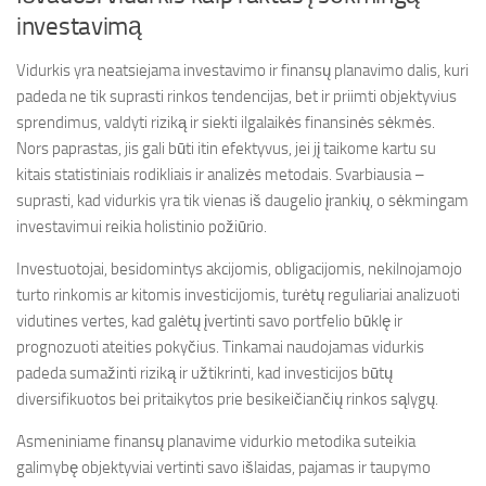
investavimą
Vidurkis yra neatsiejama investavimo ir finansų planavimo dalis, kuri
padeda ne tik suprasti rinkos tendencijas, bet ir priimti objektyvius
sprendimus, valdyti riziką ir siekti ilgalaikės finansinės sėkmės.
Nors paprastas, jis gali būti itin efektyvus, jei jį taikome kartu su
kitais statistiniais rodikliais ir analizės metodais. Svarbiausia –
suprasti, kad vidurkis yra tik vienas iš daugelio įrankių, o sėkmingam
investavimui reikia holistinio požiūrio.
Investuotojai, besidomintys akcijomis, obligacijomis, nekilnojamojo
turto rinkomis ar kitomis investicijomis, turėtų reguliariai analizuoti
vidutines vertes, kad galėtų įvertinti savo portfelio būklę ir
prognozuoti ateities pokyčius. Tinkamai naudojamas vidurkis
padeda sumažinti riziką ir užtikrinti, kad investicijos būtų
diversifikuotos bei pritaikytos prie besikeičiančių rinkos sąlygų.
Asmeniniame finansų planavime vidurkio metodika suteikia
galimybę objektyviai vertinti savo išlaidas, pajamas ir taupymo