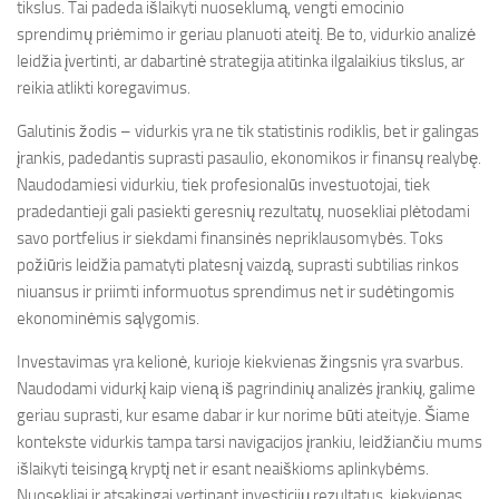
tikslus. Tai padeda išlaikyti nuoseklumą, vengti emocinio
sprendimų priėmimo ir geriau planuoti ateitį. Be to, vidurkio analizė
leidžia įvertinti, ar dabartinė strategija atitinka ilgalaikius tikslus, ar
reikia atlikti koregavimus.
Galutinis žodis – vidurkis yra ne tik statistinis rodiklis, bet ir galingas
įrankis, padedantis suprasti pasaulio, ekonomikos ir finansų realybę.
Naudodamiesi vidurkiu, tiek profesionalūs investuotojai, tiek
pradedantieji gali pasiekti geresnių rezultatų, nuosekliai plėtodami
savo portfelius ir siekdami finansinės nepriklausomybės. Toks
požiūris leidžia pamatyti platesnį vaizdą, suprasti subtilias rinkos
niuansus ir priimti informuotus sprendimus net ir sudėtingomis
ekonominėmis sąlygomis.
Investavimas yra kelionė, kurioje kiekvienas žingsnis yra svarbus.
Naudodami vidurkį kaip vieną iš pagrindinių analizės įrankių, galime
geriau suprasti, kur esame dabar ir kur norime būti ateityje. Šiame
kontekste vidurkis tampa tarsi navigacijos įrankiu, leidžiančiu mums
išlaikyti teisingą kryptį net ir esant neaiškioms aplinkybėms.
Nuosekliai ir atsakingai vertinant investicijų rezultatus, kiekvienas