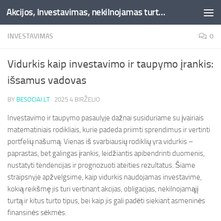
Akcijos, Investavimas, nekilnojamas turtas, kriptovaliutos - Besociai.lt
Skip to content
INVESTAVIMAS
0
Vidurkis kaip investavimo ir taupymo įrankis:
išsamus vadovas
BY
BESOCIAI.LT
·
2025 4 BIRŽELIO
Investavimo ir taupymo pasaulyje dažnai susiduriame su įvairiais
matematiniais rodikliais, kurie padeda priimti sprendimus ir vertinti
portfelių našumą. Vienas iš svarbiausių rodiklių yra vidurkis –
paprastas, bet galingas įrankis, leidžiantis apibendrinti duomenis,
nustatyti tendencijas ir prognozuoti ateities rezultatus. Šiame
straipsnyje apžvelgsime, kaip vidurkis naudojamas investavime,
kokią reikšmę jis turi vertinant akcijas, obligacijas, nekilnojamąjį
turtą ir kitus turto tipus, bei kaip jis gali padėti siekiant asmeninės
finansinės sėkmės.