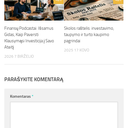
Finansų Podcastai: Išsamus
Skolos raštelis: investavimo,
Gidas, Kaip Paversti
taupymo ir turto kaupimo
Klausymąsi Investicija į Savo
pagrindai
Ateitį
2025 17 KOVO
2026 7 BIRŽELIO
PARAŠYKITE KOMENTARĄ
Komentaras
*