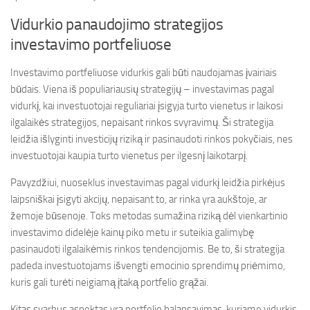
Vidurkio panaudojimo strategijos
investavimo portfeliuose
Investavimo portfeliuose vidurkis gali būti naudojamas įvairiais
būdais. Viena iš populiariausių strategijų – investavimas pagal
vidurkį, kai investuotojai reguliariai įsigyja turto vienetus ir laikosi
ilgalaikės strategijos, nepaisant rinkos svyravimų. Ši strategija
leidžia išlyginti investicijų riziką ir pasinaudoti rinkos pokyčiais, nes
investuotojai kaupia turto vienetus per ilgesnį laikotarpį.
Pavyzdžiui, nuoseklus investavimas pagal vidurkį leidžia pirkėjus
laipsniškai įsigyti akcijų, nepaisant to, ar rinka yra aukštoje, ar
žemoje būsenoje. Toks metodas sumažina riziką dėl vienkartinio
investavimo didelėje kainų piko metu ir suteikia galimybę
pasinaudoti ilgalaikėmis rinkos tendencijomis. Be to, ši strategija
padeda investuotojams išvengti emocinio sprendimų priėmimo,
kuris gali turėti neigiamą įtaką portfelio grąžai.
Kitas svarbus aspektas yra portfelio balansavimas, kuriame vidurkis