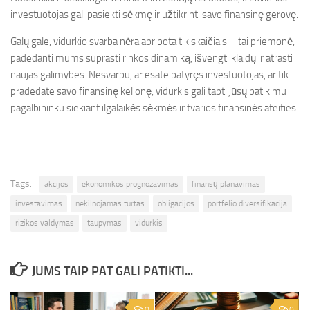
investuotojas gali pasiekti sėkmę ir užtikrinti savo finansinę gerovę.
Galų gale, vidurkio svarba nėra apribota tik skaičiais – tai priemonė,
padedanti mums suprasti rinkos dinamiką, išvengti klaidų ir atrasti
naujas galimybes. Nesvarbu, ar esate patyręs investuotojas, ar tik
pradedate savo finansinę kelionę, vidurkis gali tapti jūsų patikimu
pagalbininku siekiant ilgalaikės sėkmės ir tvarios finansinės ateities.
Tags:
akcijos
ekonomikos prognozavimas
finansų planavimas
investavimas
nekilnojamas turtas
obligacijos
portfelio diversifikacija
rizikos valdymas
taupymas
vidurkis
JUMS TAIP PAT GALI PATIKTI...
0
0