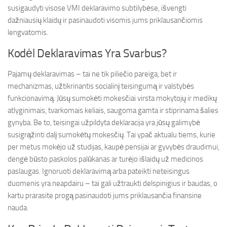
susigaudyti visose VMI deklaravimo subtilybėse, išvengti
dažniausių klaidų ir pasinaudoti visomis jums priklausančiomis
lengvatomis.
Kodėl Deklaravimas Yra Svarbus?
Pajamų deklaravimas – tai ne tik piliečio pareiga, bet ir
mechanizmas, užtikrinantis socialinį teisingumą ir valstybės
funkcionavimą. Jūsų sumokėti mokesčiai virsta mokytojų ir medikų
atlyginimais, tvarkomais keliais, saugoma gamta ir stiprinama šalies
gynyba. Be to, teisingai užpildyta deklaracija yra jūsų galimybė
susigrąžinti dalį sumokėtų mokesčių. Tai ypač aktualu tiems, kurie
per metus mokėjo už studijas, kaupė pensijai ar gyvybės draudimui,
dengė būsto paskolos palūkanas ar turėjo išlaidų už medicinos
paslaugas. Ignoruoti deklaravimą arba pateikti neteisingus
duomenis yra neapdairu – tai gali užtraukti delspinigius ir baudas, o
kartu prarasite progą pasinaudoti jums priklausančia finansine
nauda.