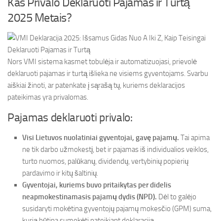
Kas Privalo Deklaruoti Pajamas ir Turtą
2025 Metais?
Nors VMI sistema kasmet tobulėja ir automatizuojasi, prievolė
deklaruoti pajamas ir turtą išlieka ne visiems gyventojams. Svarbu
aiškiai žinoti, ar patenkate į sąrašą tų, kuriems deklaracijos
pateikimas yra privalomas.
Pajamas deklaruoti privalo:
Visi Lietuvos nuolatiniai gyventojai, gavę pajamų.
Tai apima
ne tik darbo užmokestį, bet ir pajamas iš individualios veiklos,
turto nuomos, palūkanų, dividendų, vertybinių popierių
pardavimo ir kitų šaltinių.
Gyventojai, kuriems buvo pritaikytas per didelis
neapmokestinamasis pajamų dydis (NPD).
Dėl to galėjo
susidaryti mokėtina gyventojų pajamų mokesčio (GPM) suma,
kurią būtina sumokėti pateikiant deklaraciją.