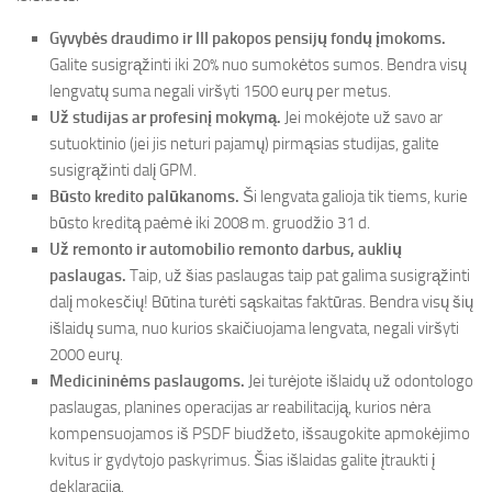
Gyvybės draudimo ir III pakopos pensijų fondų įmokoms.
Galite susigrąžinti iki 20% nuo sumokėtos sumos. Bendra visų
lengvatų suma negali viršyti 1500 eurų per metus.
Už studijas ar profesinį mokymą.
Jei mokėjote už savo ar
sutuoktinio (jei jis neturi pajamų) pirmąsias studijas, galite
susigrąžinti dalį GPM.
Būsto kredito palūkanoms.
Ši lengvata galioja tik tiems, kurie
būsto kreditą paėmė iki 2008 m. gruodžio 31 d.
Už remonto ir automobilio remonto darbus, auklių
paslaugas.
Taip, už šias paslaugas taip pat galima susigrąžinti
dalį mokesčių! Būtina turėti sąskaitas faktūras. Bendra visų šių
išlaidų suma, nuo kurios skaičiuojama lengvata, negali viršyti
2000 eurų.
Medicininėms paslaugoms.
Jei turėjote išlaidų už odontologo
paslaugas, planines operacijas ar reabilitaciją, kurios nėra
kompensuojamos iš PSDF biudžeto, išsaugokite apmokėjimo
kvitus ir gydytojo paskyrimus. Šias išlaidas galite įtraukti į
deklaraciją.