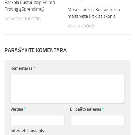
Paskola Būstui: Kaip Priimti
Protingą Sprendimą?
Mėsos taškas: Kur susikerta
meistrystė ir tikras skonis
2024 28 GRUODŽIO
2026 12 KOVO
PARAŠYKITE KOMENTARĄ
Komentaras
*
Vardas
*
El. pašto adresas
*
Interneto puslapis