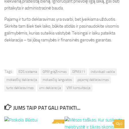
kiekvieną pradelstą dieną. Ignoruojant prievolę ilgą laiką, gali būti
pritaikyta ir administracinė bauda.
Pajamų ir turto deklaravimas yra svarbi, bet įveikiama užduotis.
Skirkite tam šiek tiek laiko, būkite atidūs ir pasinaudokite visomis
galimybėmis, kurias suteikia valstybė. Teisingai ir laiku pateikta
deklaracija – tai jūsų ramybės ir finansinės gerovės garantas.
Tags:
EDS sistema
GPM grąžinimas
GPM311
individuali veikla
mokesčių deklaracija
mokesčių lengvatos
pajamų deklaravimas
turto deklaravimas
vmi deklaracija
VMI konsultacija
JUMS TAIP PAT GALI PATIKTI...
0
0