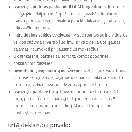
Asmenys, norintys pasinaudoti GPM lengvatomis.
Jei norite
susigrąžinti dalį mokesčių už studijas, gyvybės draudimą,
pensijų įmokas ir pan., privalote pateikti deklaraciją, net jei kitų
priežasčių tam nėra.
Individualios veiklos vykdytojai.
Visi, dirbantys su individualios
veiklos pažyma ar verslo liudijimu, privalo deklaruoti gautas
pajamas ir sumokėti priklausančius mokesčius.
Ūkininkai ir jų partneriai.
Jiems taikomos specifinės
deklaravimo taisyklės.
Gyventojai, gavę pajamų iš užsienio.
Net jei mokesčiai buvo
sumokėti kitoje šalyje, pajamas dažniausiai reikia deklaruoti ir
Lietuvoje, siekiant išvengti dvigubo apmokestinimo.
Asmenys, pardavę turtą.
Pavyzdžiui, per pastaruosius 10
metų pardavus nekilnojamąjį turtą ar per pastaruosius 3
metus pardavus automobilį, kurį išlaikėte trumpiau nei
nustatytas terminas.
Turtą deklaruoti privalo: