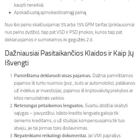
kaupti nereikia).
Apskaičiuotą apmokestinamąjį pelną.
Nuo šio pelno skaičiuojamas 5% arba 15% GPM tarifas (priklausomai
nuo pelno dydžio), taip pat VSD ir PSD įmokos, kurios taip pat
deklaruojamos ir sumokamos iki gegužės 2 d.
Dažniausiai Pasitaikančios Klaidos ir Kaip Jų
Išvengti
Pamirštama deklaruoti visas pajamas.
Dažnai pamirštamos
pajamos iš turto nuomos (pvz., buto ar automobilio), palūkanos
už indėlius ar investicijas, pajamos iš kriptovaliutų prekybos ar
kitos nenuolatinės veiklos.
Neteisingai pritaikomos lengvatos.
Svarbu atidžiai skaityti
sąlygas – pavyzdžiui, būsto kredito lengvata galioja tik
seniems kreditams, o už studijas kompensuojama tik tuo
atveju, jei tai pirmas toks išsilavinimas.
Nepateikiami reikalingi dokumentai.
Jei VMI paprašys