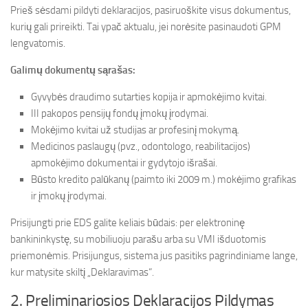
Prieš sėsdami pildyti deklaracijos, pasiruoškite visus dokumentus,
kurių gali prireikti. Tai ypač aktualu, jei norėsite pasinaudoti GPM
lengvatomis.
Galimų dokumentų sąrašas:
Gyvybės draudimo sutarties kopija ir apmokėjimo kvitai.
III pakopos pensijų fondų įmokų įrodymai.
Mokėjimo kvitai už studijas ar profesinį mokymą.
Medicinos paslaugų (pvz., odontologo, reabilitacijos)
apmokėjimo dokumentai ir gydytojo išrašai.
Būsto kredito palūkanų (paimto iki 2009 m.) mokėjimo grafikas
ir įmokų įrodymai.
Prisijungti prie EDS galite keliais būdais: per elektroninę
bankininkystę, su mobiliuoju parašu arba su VMI išduotomis
priemonėmis. Prisijungus, sistema jus pasitiks pagrindiniame lange,
kur matysite skiltį „Deklaravimas“.
2. Preliminariosios Deklaracijos Pildymas