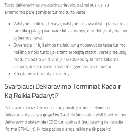
Turto deklaravimas yra atskira prievolė, dažnai susijusi su
einamomis pareigomis ar turimo turto verte.
Valstybės politikai, teisėjai, valstybės ir savivaldybių tarnautojai,
tam tikrų įstaigų vadovai ir kiti asmenys, nurodyti įstatyme, bei
jų šeimos nariai.
Gyventojai (ir jų šeimos nariai), kurių nuosavybės teise turimo
nekilnojamojo turto (įskaitant nebaigtą statyti) vertė praėjusių
metų gruodžio 31 d. viršijo 150 000 eurų. Išimtis taikoma
vienam, deklaruojančio asmens gyvenamajam būstui.
Kiti įstatyme numatyti asmenys.
Svarbiausi Deklaravimo TerminiaI: Kada ir
Ką Reikia Padaryti?
Pats svarbiausias terminas, kurį privalo įsiminti kiekvienas
deklaruojantysis, yra
gegužės 2-oji
. Iki šios datos VMI Elektroninio
deklaravimo sistemoje (EDS) turi atsirasti jūsų pajamų deklaracija
(forma GPM311). Iki tos pačios dienos reikia ne tik pateikti