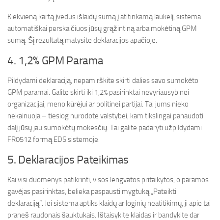
Kiekvieną kartą įvedus išlaidų sumą į atitinkamą laukelį, sistema
automatiškai perskaičiuos jūsų grąžintiną arba mokėtiną GPM
sumą. Šį rezultatą matysite deklaracijos apačioje.
4. 1,2% GPM Parama
Pildydami deklaraciją, nepamirškite skirti dalies savo sumokėto
GPM paramai. Galite skirti iki 1,2% pasirinktai nevyriausybinei
organizacijai, meno kūrėjui ar politinei partijai. Tai jums nieko
nekainuoja – tiesiog nurodote valstybei, kam tikslingai panaudoti
dalį jūsų jau sumokėtų mokesčių. Tai galite padaryti užpildydami
FR0512 formą EDS sistemoje.
5. Deklaracijos Pateikimas
Kai visi duomenys patikrinti, visos lengvatos pritaikytos, o paramos
gavėjas pasirinktas, belieka paspausti mygtuką „Pateikti
deklaraciją“. Jei sistema aptiks klaidų ar loginių neatitikimų, ji apie tai
praneš raudonais šauktukais. Ištaisykite klaidas ir bandykite dar