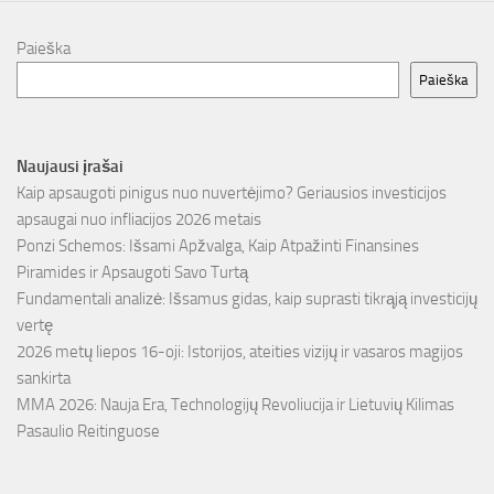
Paieška
Paieška
Naujausi įrašai
Kaip apsaugoti pinigus nuo nuvertėjimo? Geriausios investicijos
apsaugai nuo infliacijos 2026 metais
Ponzi Schemos: Išsami Apžvalga, Kaip Atpažinti Finansines
Piramides ir Apsaugoti Savo Turtą
Fundamentali analizė: Išsamus gidas, kaip suprasti tikrąją investicijų
vertę
2026 metų liepos 16-oji: Istorijos, ateities vizijų ir vasaros magijos
sankirta
MMA 2026: Nauja Era, Technologijų Revoliucija ir Lietuvių Kilimas
Pasaulio Reitinguose