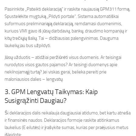
Pasirinkite „Pateikti deklaraciją“ ir raskite naujausią GPM311 formą.
Spustelėkite mygtuką „Pildyti portale“. Sistema automatiškai
suformuos preliminariąją deklaraciją, remdamasi duomenimis,
kuriuos VMI gavo iš jūsų darbdavių, bankų, draudimo kompanijų ir
kitų trečiųjų šalių. Tai – didžiausias palengvinimas. Dauguma
laukelių jau bus užpildyti.
Jūsų užduotis – atidžiai peržiūrėti visus duomenis. Ar teisingai
nurodytos visos gautos pajamos? Ar teisingi duomenys apie
nekilnojamąjį turtą? Jei viskas gerai, belieka pereiti prie
maloniausios dalies – lengvatų.
3. GPM Lengvatų Taikymas: Kaip
Susigrąžinti Daugiau?
Ši deklaracijos dalis reikalauja daugiausiai atidumo, bet kartu atneša
ir finansinės naudos. Deklaracijos formoje raskite atitinkamus
laukelius (E eilutės) ir įrašykite sumas, kurias per praėjusius metus
išleidote: