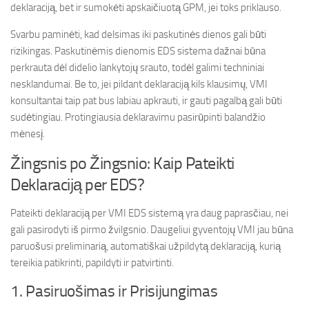
deklaraciją, bet ir sumokėti apskaičiuotą GPM, jei toks priklauso.
Svarbu paminėti, kad delsimas iki paskutinės dienos gali būti
rizikingas. Paskutinėmis dienomis EDS sistema dažnai būna
perkrauta dėl didelio lankytojų srauto, todėl galimi techniniai
nesklandumai. Be to, jei pildant deklaraciją kils klausimų, VMI
konsultantai taip pat bus labiau apkrauti, ir gauti pagalbą gali būti
sudėtingiau. Protingiausia deklaravimu pasirūpinti balandžio
mėnesį.
Žingsnis po Žingsnio: Kaip Pateikti
Deklaraciją per EDS?
Pateikti deklaraciją per VMI EDS sistemą yra daug paprasčiau, nei
gali pasirodyti iš pirmo žvilgsnio. Daugeliui gyventojų VMI jau būna
paruošusi preliminarią, automatiškai užpildytą deklaraciją, kurią
tereikia patikrinti, papildyti ir patvirtinti.
1. Pasiruošimas ir Prisijungimas