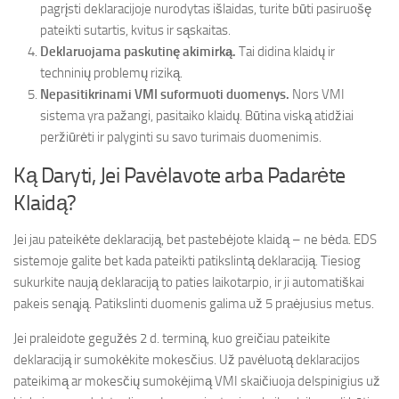
pagrįsti deklaracijoje nurodytas išlaidas, turite būti pasiruošę
pateikti sutartis, kvitus ir sąskaitas.
Deklaruojama paskutinę akimirką.
Tai didina klaidų ir
techninių problemų riziką.
Nepasitikrinami VMI suformuoti duomenys.
Nors VMI
sistema yra pažangi, pasitaiko klaidų. Būtina viską atidžiai
peržiūrėti ir palyginti su savo turimais duomenimis.
Ką Daryti, Jei Pavėlavote arba Padarėte
Klaidą?
Jei jau pateikėte deklaraciją, bet pastebėjote klaidą – ne bėda. EDS
sistemoje galite bet kada pateikti patikslintą deklaraciją. Tiesiog
sukurkite naują deklaraciją to paties laikotarpio, ir ji automatiškai
pakeis senąją. Patikslinti duomenis galima už 5 praėjusius metus.
Jei praleidote gegužės 2 d. terminą, kuo greičiau pateikite
deklaraciją ir sumokėkite mokesčius. Už pavėluotą deklaracijos
pateikimą ar mokesčių sumokėjimą VMI skaičiuoja delspinigius už