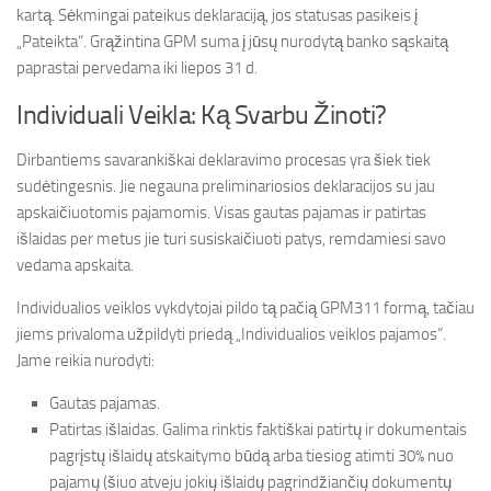
kartą. Sėkmingai pateikus deklaraciją, jos statusas pasikeis į
„Pateikta“. Grąžintina GPM suma į jūsų nurodytą banko sąskaitą
paprastai pervedama iki liepos 31 d.
Individuali Veikla: Ką Svarbu Žinoti?
Dirbantiems savarankiškai deklaravimo procesas yra šiek tiek
sudėtingesnis. Jie negauna preliminariosios deklaracijos su jau
apskaičiuotomis pajamomis. Visas gautas pajamas ir patirtas
išlaidas per metus jie turi susiskaičiuoti patys, remdamiesi savo
vedama apskaita.
Individualios veiklos vykdytojai pildo tą pačią GPM311 formą, tačiau
jiems privaloma užpildyti priedą „Individualios veiklos pajamos“.
Jame reikia nurodyti:
Gautas pajamas.
Patirtas išlaidas. Galima rinktis faktiškai patirtų ir dokumentais
pagrįstų išlaidų atskaitymo būdą arba tiesiog atimti 30% nuo
pajamų (šiuo atveju jokių išlaidų pagrindžiančių dokumentų