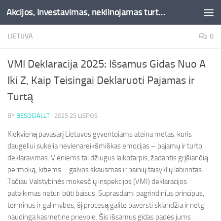
Akcijos, Investavimas, nekilnojamas turtas, kriptovaliutos - Besociai.lt
Skip to content
LIETUVA
0
VMI Deklaracija 2025: Išsamus Gidas Nuo A
Iki Z, Kaip Teisingai Deklaruoti Pajamas ir
Turtą
BY
BESOCIAI.LT
·
2025 25 LIEPOS
Kiekvieną pavasarį Lietuvos gyventojams ateina metas, kuris
daugeliui sukelia nevienareikšmiškas emocijas – pajamų ir turto
deklaravimas. Vieniems tai džiugus laikotarpis, žadantis grįšiančią
permoką, kitiems – galvos skausmas ir painių taisyklių labirintas.
Tačiau Valstybinės mokesčių inspekcijos (VMI) deklaracijos
pateikimas neturi būti baisus. Suprasdami pagrindinius principus,
terminus ir galimybes, šį procesą galite paversti sklandžia ir netgi
naudinga kasmetine prievole. Šis išsamus gidas padės jums