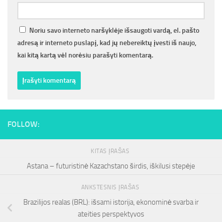
Noriu savo interneto naršyklėje išsaugoti vardą, el. pašto
adresą ir interneto puslapį, kad jų nebereiktų įvesti iš naujo,
kai kitą kartą vėl norėsiu parašyti komentarą.
FOLLOW:
KITAS ĮRAŠAS
Astana – futuristinė Kazachstano širdis, iškilusi stepėje
ANKSTESNIS ĮRAŠAS
Brazilijos realas (BRL): išsami istorija, ekonominė svarba ir
ateities perspektyvos