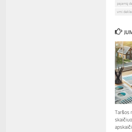
pajamų d
vmi dekl
JUM
Taršos 
skaičiuo
apskaiči