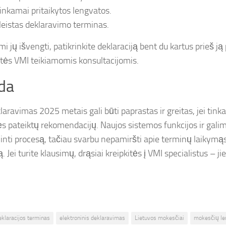
inkamai pritaikytos lengvatos.
leistas deklaravimo terminas.
 jų išvengti, patikrinkite deklaraciją bent du kartus prieš ją
tės VMI teikiamomis konsultacijomis.
da
aravimas 2025 metais gali būti paprastas ir greitas, jei tinka
tės pateiktų rekomendacijų. Naujos sistemos funkcijos ir gal
inti procesą, tačiau svarbu nepamiršti apie terminų laikymą
. Jei turite klausimų, drąsiai kreipkitės į VMI specialistus – j
eklaracijos terminas
elektroninis deklaravimas
Lietuvos mokesčiai
mokesčių le