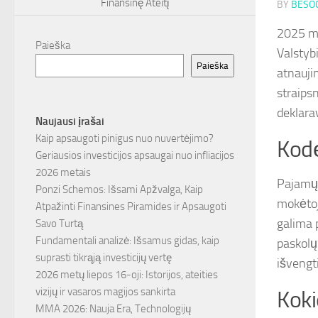
Finansinę Ateitį
BY
BESOC
2025 met
Paieška
Valstyb
Paieška
atnauji
straips
deklara
Naujausi įrašai
Kaip apsaugoti pinigus nuo nuvertėjimo?
Kodė
Geriausios investicijos apsaugai nuo infliacijos
2026 metais
Pajamų 
Ponzi Schemos: Išsami Apžvalga, Kaip
mokėtoj
Atpažinti Finansines Piramides ir Apsaugoti
galima 
Savo Turtą
Fundamentali analizė: Išsamus gidas, kaip
paskolų
suprasti tikrąją investicijų vertę
išvengt
2026 metų liepos 16-oji: Istorijos, ateities
vizijų ir vasaros magijos sankirta
Koki
MMA 2026: Nauja Era, Technologijų