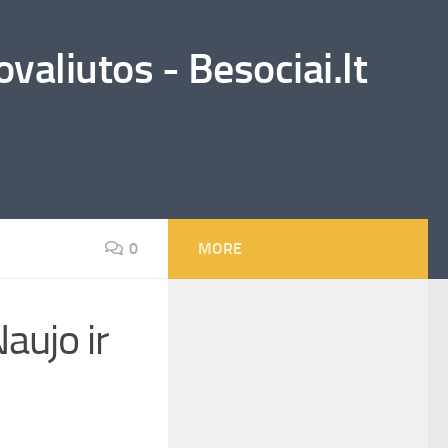
valiutos - Besociai.lt
0
MORE
aujo ir