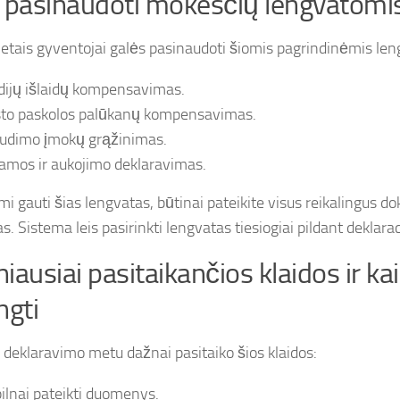
 pasinaudoti mokesčių lengvatomi
tais gyventojai galės pasinaudoti šiomis pagrindinėmis len
dijų išlaidų kompensavimas.
to paskolos palūkanų kompensavimas.
udimo įmokų grąžinimas.
amos ir aukojimo deklaravimas.
i gauti šias lengvatas, būtinai pateikite visus reikalingus d
s. Sistema leis pasirinkti lengvatas tiesiogiai pildant deklarac
iausiai pasitaikančios klaidos ir kai
ngti
deklaravimo metu dažnai pasitaiko šios klaidos:
ilnai pateikti duomenys.