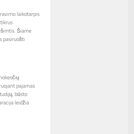
aravimo laikotarpis.
tikrus
išimtis. Šiame
s pasiruošti
 mokesčių
aruojant pajamas
tudijų, būsto
racija leidžia