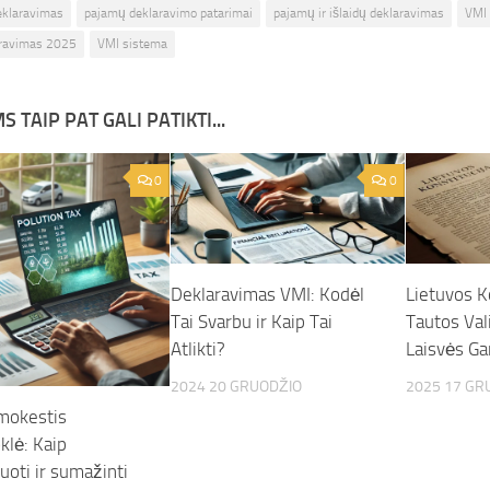
eklaravimas
pajamų deklaravimo patarimai
pajamų ir išlaidų deklaravimas
VMI
aravimas 2025
VMI sistema
S TAIP PAT GALI PATIKTI...
0
0
Deklaravimas VMI: Kodėl
Lietuvos Ko
Tai Svarbu ir Kaip Tai
Tautos Val
Atlikti?
Laisvės Ga
2024 20 GRUODŽIO
2025 17 GR
mokestis
klė: Kaip
uoti ir sumažinti