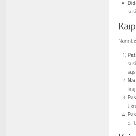
Did
sus
Kaip
Norint i
Pat
sus
sąs
Nau
lini
Pas
tikr
Pas
d., 