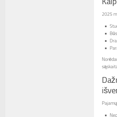
Kaip
2025 me
Stu
Būs
Dra
Par
Norėdam
sąskaita
Dažn
išve
Pajamų 
Nep