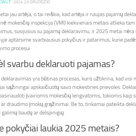
IAI.LT
·
2024 23 GRUODŽIO
ai jau artėja, o tai reiškia, kad artėja ir naujas pajamų dekl
inė mokesčių inspekcija (VMI) kiekvienais metais atlieka tam 
nimus, susijusius su pajamų deklaravimu, ir 2025 metai nėra 
nyje aptarsime svarbiausius pokyčius ir patarimus, kurie padė
vimo procesui.
l svarbu deklaruoti pajamas?
deklaravimas yra būtinas procesas, kuris užtikrina, kad visi
ai sąžiningai apskaičiuotų savo mokestines prievoles. Dekl
pasinaudoti įvairiomis mokesčių lengvatomis, tokiomis kaip s
 ar draudimo įmokų grąžinimai. Be to, tinkamai pateikta dekla
i galimų baudų ar delspinigių.
e pokyčiai laukia 2025 metais?