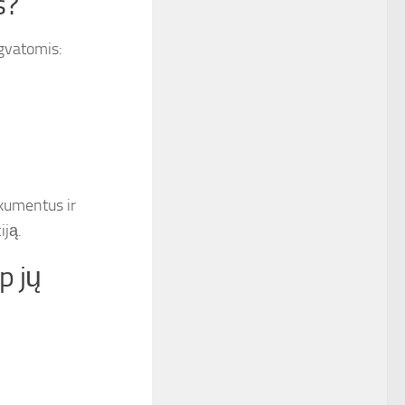
s?
gvatomis:
okumentus ir
iją.
p jų