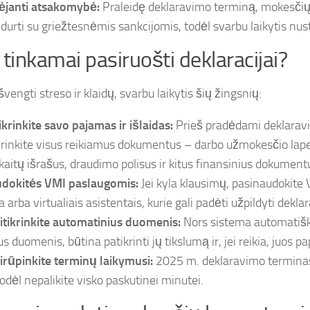
ėjanti atsakomybė:
Praleidę deklaravimo terminą, mokesčių 
idurti su griežtesnėmis sankcijomis, todėl svarbu laikytis nus
 tinkamai pasiruošti deklaracijai?
švengti streso ir klaidų, svarbu laikytis šių žingsnių:
ikrinkite savo pajamas ir išlaidas:
Prieš pradėdami deklarav
irinkite visus reikiamus dokumentus – darbo užmokesčio lape
kaitų išrašus, draudimo polisus ir kitus finansinius dokument
dokitės VMI paslaugomis:
Jei kyla klausimų, pasinaudokite 
ja arba virtualiais asistentais, kurie gali padėti užpildyti deklar
itikrinkite automatinius duomenis:
Nors sistema automatišk
us duomenis, būtina patikrinti jų tikslumą ir, jei reikia, juos pap
irūpinkite terminų laikymusi:
2025 m. deklaravimo terminas
todėl nepalikite visko paskutinei minutei.