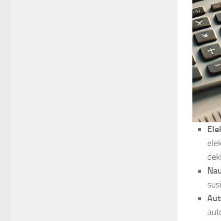
Ele
ele
dekl
Nau
sus
Aut
aut