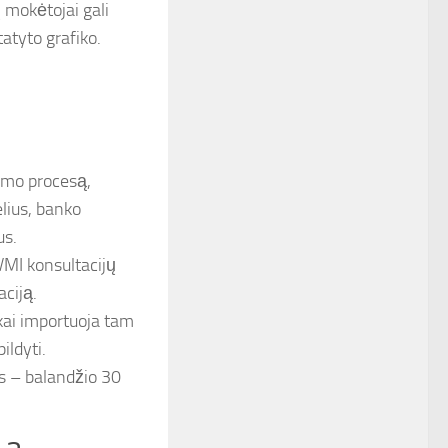
mokėtojai gali
tatyto grafiko.
imo procesą,
lius, banko
us.
VMI konsultacijų
aciją.
ai importuoja tam
ildyti.
 – balandžio 30