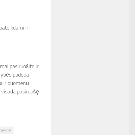
 pateikdami ir
mai pasiruošite ir
imybės padeda
si ir duomenų
ie visada pasiruošę
ngvatos