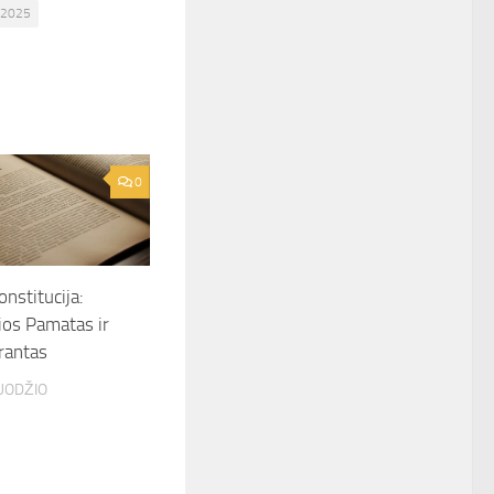
 2025
0
nstitucija:
ios Pamatas ir
rantas
UODŽIO