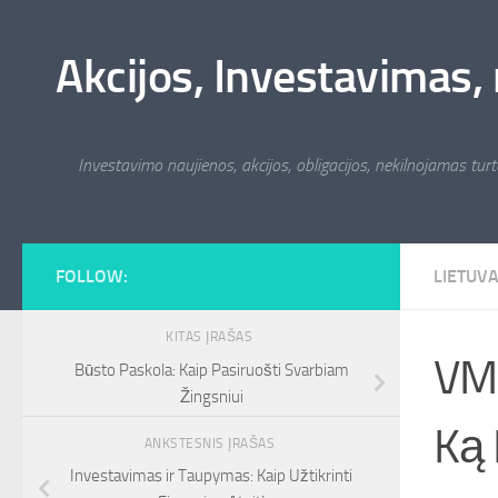
Skip to content
Akcijos, Investavimas, 
Investavimo naujienos, akcijos, obligacijos, nekilnojamas turta
FOLLOW:
LIETUV
KITAS ĮRAŠAS
VMI
Būsto Paskola: Kaip Pasiruošti Svarbiam
Žingsniui
Ką 
ANKSTESNIS ĮRAŠAS
Investavimas ir Taupymas: Kaip Užtikrinti