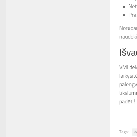
Net
Pra
Norėdami
naudoki
Išva
VMI dekl
laikysi
palengv
tikslumą
padėti!
Tags:
d