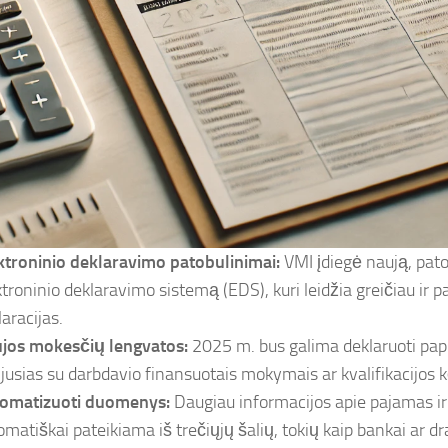
ktroninio deklaravimo patobulinimai:
VMI įdiegė naują, pat
ktroninio deklaravimo sistemą (EDS), kuri leidžia greičiau ir p
aracijas.
jos mokesčių lengvatos:
2025 m. bus galima deklaruoti papi
ijusias su darbdavio finansuotais mokymais ar kvalifikacijos 
omatizuoti duomenys:
Daugiau informacijos apie pajamas ir 
omatiškai pateikiama iš trečiųjų šalių, tokių kaip bankai ar 