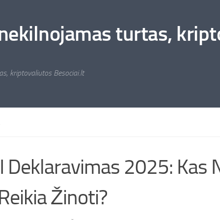
nekilnojamas turtas, kripto
s, kriptovaliutos Besociai.lt
A
 Deklaravimas 2025: Kas N
Reikia Žinoti?