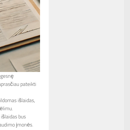
ogesnę
aprasčiau pateikti
ldomas išlaidas,
kėlimu.
išlaidas bus
draudimo įmonės.