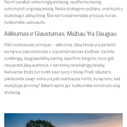
Norint parašyti veiksmingą anotaciją, neužtenka tiesiog
sutrumpinti originalų tekstą. Reikia strateginio požiūrio, orientuoto į
skaitytoją ir aiškų tikslą. Štai keli fundamentalūs principai, kuriais
turėtumėte vadovautis.
Aiškumas ir Glaustumas: Mažiau Yra Daugiau
Pats svarbiausias principas – aiškumas. Jūsų tikslas yra perteikti
esmę kuo paprastesniais ir suprantamesniais žodžiais. Venkite
sudėtingų, daugiaaukščių sakinių, specifinio žargono, kurio gali
nesuprasti jūsų auditorija, ir bet kokių nereikalingų detalių.
Kiekvienas žodis turi turėti savo svorį ir tikslą. Prieš rašydami,
paklauskite savęs: kokia yra pati svarbiausia mintis, kurią noriu, kad
skaitytojas įsimintų? Būtent aplink ją ir turėtumėte konstruoti visą
anotaciją.