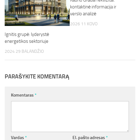
Kauno Grūdai rekvizitai:
kontaktinė informacija ir
verslo analizė
2026 11 KOVO
Ignitis grupė: lyderystė
energetikos sektoriuje
2024 29 BALANDŽIO
PARAŠYKITE KOMENTARĄ
Komentaras
*
Vardas
*
El. pašto adresas
*