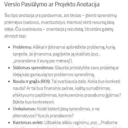
Verslo Pasiūlymo ar Projekto Anotacija
Šio tipo anotacija yra pardavimas. Jos tikslas – įtikinti sprendimų
priėmėjus (vadovus, investuotojus, klientus) skirti resursų jūsų
idėjai. Čia svarbiausia – orientacija į rezultatą. Struktūra galėtų
atrodyti taip:
Problema:
Aiškiai ir įtikinamai apibrėžkite problemą, kurią
spręsite. Jei įmanoma, pagrįskite ją skaičiais (pvz.,
„prarandame X eurų per mėnesį“).
Siūlomas sprendimas:
Glaustai pristatykite savo projektą ar
idėją kaip geriausią tos problemos sprendimą.
Nauda ir grąža (ROI):
Tai svarbiausia dalis. Kokia bus konkreti
nauda? Ar tai bus finansinis pelnas, kaštų sumažinimas,
efektyvumo padidinimas, konkurencinio pranašumo įgijimas?
Būkite kuo konkretesni.
Unikalumas:
Kodėl būtent jūsų sprendimas, o ne
alternatyvos? Kuo jis pranašesnis?
Kvietimas veikti:
Užbaikite aiškiu raginimu, pvz., „Prašome