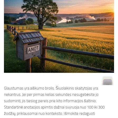
Glaustumas yra aiškumo brolis. Šiuolaikinis skaitytojas yra
nekantrus. Jei per pirmas kelias sekundes nesugebėsite jo
sudominti, jis tiesiog pereis prie kito informacijos šaltinio.
Standartinė anotacijos apimtis dažnai svyruoja nuo 100 iki 300
žodžių, priklausomai nuo konteksto. Išmokite redaguoti