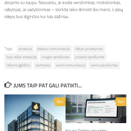
atsipirks su kaupu. Nesvarbu, ar esate verslininkas, mokslininkas,
rašytojas, ar vadybininkas – skirkite laiko išmokti šio meno, ir jūsų
idėjos bus išgirstos kur kas dažniau.
Tags:
anotacija
efektyvi komunikacija
idėjos pristatymas
kaip rašyti anotaciją
knygos aprašymas
projekto aprašymas
rašymo įgūdžiai
santrauka
verslo komunikacija
verslo pasiūlymas
JUMS TAIP PAT GALI PATIKTI...
0
0