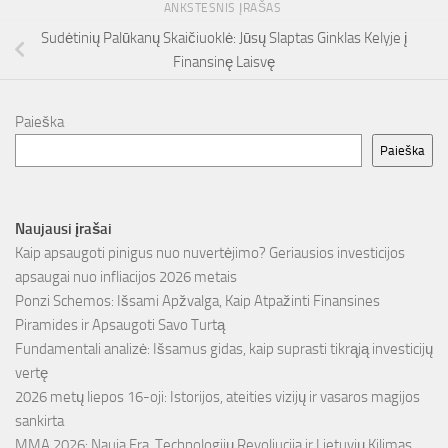
ANKSTESNIS ĮRAŠAS
Sudėtinių Palūkanų Skaičiuoklė: Jūsų Slaptas Ginklas Kelyje į
Finansinę Laisvę
Paieška
Paieška
Naujausi įrašai
Kaip apsaugoti pinigus nuo nuvertėjimo? Geriausios investicijos
apsaugai nuo infliacijos 2026 metais
Ponzi Schemos: Išsami Apžvalga, Kaip Atpažinti Finansines
Piramides ir Apsaugoti Savo Turtą
Fundamentali analizė: Išsamus gidas, kaip suprasti tikrąją investicijų
vertę
2026 metų liepos 16-oji: Istorijos, ateities vizijų ir vasaros magijos
sankirta
MMA 2026: Nauja Era, Technologijų Revoliucija ir Lietuvių Kilimas