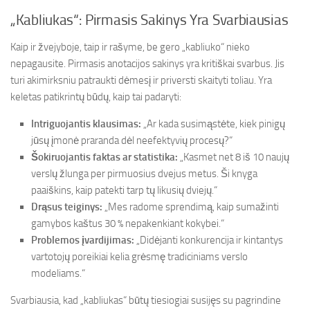
„Kabliukas“: Pirmasis Sakinys Yra Svarbiausias
Kaip ir žvejyboje, taip ir rašyme, be gero „kabliuko“ nieko
nepagausite. Pirmasis anotacijos sakinys yra kritiškai svarbus. Jis
turi akimirksniu patraukti dėmesį ir priversti skaityti toliau. Yra
keletas patikrintų būdų, kaip tai padaryti:
Intriguojantis klausimas:
„Ar kada susimąstėte, kiek pinigų
jūsų įmonė praranda dėl neefektyvių procesų?“
Šokiruojantis faktas ar statistika:
„Kasmet net 8 iš 10 naujų
verslų žlunga per pirmuosius dvejus metus. Ši knyga
paaiškins, kaip patekti tarp tų likusių dviejų.“
Drąsus teiginys:
„Mes radome sprendimą, kaip sumažinti
gamybos kaštus 30 % nepakenkiant kokybei.“
Problemos įvardijimas:
„Didėjanti konkurencija ir kintantys
vartotojų poreikiai kelia grėsmę tradiciniams verslo
modeliams.“
Svarbiausia, kad „kabliukas“ būtų tiesiogiai susijęs su pagrindine