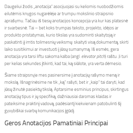
Daugeliui žodis „anotacija“ asocijuojasi su keliomis nuobodžiomis
eilutėmis knygos nugarėlėje ar trumpu mokslinio straipsnio
aprašymu. Tačiau iš tiesų anotacijos koncepcija yra kur kas platesnė
ir svarbesnė. Tai – bet koks trumpas teksto, projekto, idėjos ar
produkto pristatymas, kurio tikslas yra sudominti skaitytoją ir
paskatinti jį imtis tolimesnių veiksmų: skaityti visą dokumentą, skirti
laiko susitikimui ar investuoti į jūsų sumanymą. Iš esmės, gera
anotacija yra tarsi liftu sakoma kalba (angl.
elevator pitch
) raštu. Ji turi
per kelias sekundes įtikinti, kad tai, ką siūlote, yra verta dėmesio.
Šiame straipsnyje mes pasinersime į anotacijų rašymo meną ir
mokslą. Išnagrinėsime ne tik „ką“ rašyti, bet ir „kaip“ tai daryti, kad
jūsų žinutė pasiektų tikslą. Aptarsime esminius principus, skirtingus
anotacijų tipus ir jų specifiką, dažniausiai daromas klaidas ir
pateiksime praktinį vadovą, padėsiantį kiekvienam patobulinti šį
gyvybiškai svarbų komunikacijos įgūdį.
Geros Anotacijos Pamatiniai Principai