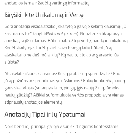
anotacijos tema ir žadėtų vertingą informaciją.
Išryškinkite Unikalumą ir Vertę
Gera anotacija visada atsako į skaitytojo galvoje kylantį klausimą: „O
kas man iš to?“ (angl.
What’s in it for me?
). Neužtenka tik aprašyti,
apie ką yra jūsų darbas. Būtina pabrėžti jo vertę, naudą ir unikalumą.
Kodėl skaitytojas turėtų skirti savo brangų laiką būtent jūsų
ataskaitai, o ne dešimčiai kitų? Ką naujo, kitokio ar geresnio jūs
siūlote?
Atsakykite į šiuos klausimus: Kokią problemą sprendžiate? Kuo
jūsų požiūris ar sprendimas yra išskirtinis? Kokią konkrečią naudą
gaus skaitytojas (sutaupys laiko, pinigų, įgis naujų žinių, išmoks
naujų įgūdžių)? Aiškiai suformuluota vertės propozicija yra vienas
stipriausių anotacijos elementų.
Anotacijų Tipai ir Jų Ypatumai
Nors bendrieji principai galioja visur, skirtingiems kontekstams