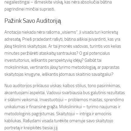
negailestingai – išmeskite viską, kas nėra absoliučiai būtina
pagrindinei minčiai suprasti.
Pažink Savo Auditoriją
Anotacija niekada nėra rašoma „visiems“. Ji visada turi konkretų
adresatą. Prieš pradedant rašyti, būtina aiškiai įsivardinti, kas yra
jūsų tikslinis skaitytojas. Ar tai įmonės vadovas, turintis vos kelias
minutes peržiūrėti ataskaitų santraukas? O gal potencialus
investuitorius, ieškantis perspektyvių idėjų? Galbūt tai
mokslininkas, vertinantis jūsų tyrimo metodologiją, ar paprastas
skaitytojas knygyne, ieškantis įdomaus skaitinio savaitgaliui?
Nuo auditorijos priklauso viskas: kalbos stilius, tono pasirinkimas,
akcentuojami aspektai. Vadovui svarbiausia bus galutinis rezultatas
ir siūlomi veiksmai. Investuotojui – problemos mastas, sprendimo
unikalumas ir finansinė grąža. Mokslininkui – tyrimo naujumas ir
metodologinis pagrįstumas. Skaitytojui – intriga ir emocinis
kabliukas. Rašydami visada turėkite omenyje savo skaitytojo
portretą ir kreipkitės tiesiai į jį.