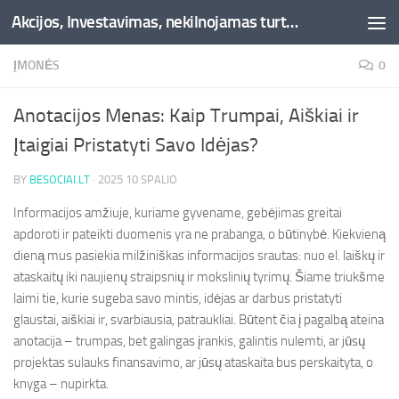
Akcijos, Investavimas, nekilnojamas turtas, kriptovaliutos - Besociai.lt
Skip to content
ĮMONĖS
0
Anotacijos Menas: Kaip Trumpai, Aiškiai ir
Įtaigiai Pristatyti Savo Idėjas?
BY
BESOCIAI.LT
·
2025 10 SPALIO
Informacijos amžiuje, kuriame gyvename, gebėjimas greitai
apdoroti ir pateikti duomenis yra ne prabanga, o būtinybė. Kiekvieną
dieną mus pasiekia milžiniškas informacijos srautas: nuo el. laiškų ir
ataskaitų iki naujienų straipsnių ir mokslinių tyrimų. Šiame triukšme
laimi tie, kurie sugeba savo mintis, idėjas ar darbus pristatyti
glaustai, aiškiai ir, svarbiausia, patraukliai. Būtent čia į pagalbą ateina
anotacija – trumpas, bet galingas įrankis, galintis nulemti, ar jūsų
projektas sulauks finansavimo, ar jūsų ataskaita bus perskaityta, o
knyga – nupirkta.