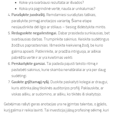
Kokie yra svarbiausi rezultatai ar išvados?
Kokia yra pagrindinė vertė, nauda ar unikalumas?
Parašykite juodraštį.
Remdamiesi surašytais taškais,
parašykite pirmąjį anotacijos variantą. Šiame etape
nesijaudinkite dėl ilgio ar stiliaus – tiesiog išdėstykite mintis.
Redaguokite negailestingai.
Dabar prasideda sunkiausias, bet
svarbiausias darbas. Trumpinkite sakinius. Keiskite sudėtingus
žodžius paprastesniais. Išmeskite kiekvieną žodį, be kurio
galima apsieiti. Patikrinkite, ar pradžia intriguoja, ar aiškiai
pabrėžta vertė ir ar yra kvietimas veikti.
Perskaitykite garsiai.
Tai padeda pajusti teksto ritmą ir
pastebėti sakinius, kurie skamba nenatūraliai ar yra per daug
sudėtingi.
Gaukite grįžtamąjį ryšį.
Duokite paskaityti kolegai ar draugui,
kuris atitinka jūsų tikslinės auditorijos profilį. Paklauskite, ar
viskas aišku, ar sudomino, ar aišku, ko tikitės iš skaitytojo.
Gebėjimas rašyti geras anotacijas yra ne įgimtas talentas, o įgūdis,
kurį galima ir reikia lavinti. Tai investicija į jūsų profesinę sėkmę, kuri