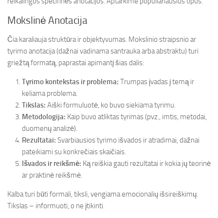
reikalingos specifinės anotacijos. Aptarkime populiariausius tipus.
Mokslinė Anotacija
Čia karaliauja struktūra ir objektyvumas. Mokslinio straipsnio ar
tyrimo anotacija (dažnai vadinama santrauka arba abstraktu) turi
griežtą formatą, paprastai apimantį šias dalis:
Tyrimo kontekstas ir problema:
Trumpas įvadas į temą ir
keliama problema.
Tikslas:
Aiški formuluotė, ko buvo siekiama tyrimu.
Metodologija:
Kaip buvo atliktas tyrimas (pvz., imtis, metodai,
duomenų analizė).
Rezultatai:
Svarbiausios tyrimo išvados ir atradimai, dažnai
pateikiami su konkrečiais skaičiais.
Išvados ir reikšmė:
Ką reiškia gauti rezultatai ir kokia jų teorinė
ar praktinė reikšmė.
Kalba turi būti formali, tiksli, vengiama emocionalių išsireiškimų.
Tikslas – informuoti, o ne įtikinti.