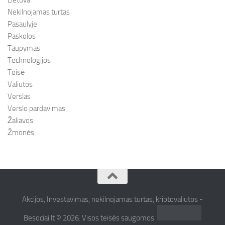
Nekilnojamas turtas
Pasaulyje
Paskolos
Taupymas
Technologijos
Teisė
Valiutos
Verslas
Verslo pardavimas
Žaliavos
Žmonės
Akcijos, Investavimas, nekilnojamas turtas, kriptovaliutos -
Besociai.lt © 2026. Visos teisės saugomos.