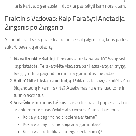
kelis kartus, o geriausia – duokite paskaityti kam nors kitam.
Praktinis Vadovas: Kaip Parašyti Anotaciją
Žingsnis po Žingsnio
Apibendrinant viską, pateikiame universalų algoritmą, kuris padės
sukurti paveikią anotaciją.
Išanalizuokite šaltinį.
Pirmiausia turite patys 100 % suprasti,
ką pristatote. Perskaitykite visą straipsnį, ataskaitą ar knygą.
Išsigryninkite pagrindinę mintį, argumentus ir išvadas.
Apibrėžkite tikslą ir auditoriją.
Paklauskite savęs: kodėl rašau
šią anotaciją ir kam ji skirta? Atsakymas nulems jūsų toną ir
turinio akcentus.
Surašykite kertinius taškus.
Laisva forma ant popieriaus lapo
ar dokumente susirašykite atsakymus į šiuos klausimus:
Kokia yra pagrindinė problema ar tema?
Kokia yra pagrindinė idėja ar argumentas?
Kokia yra metodika ar prieiga (jei taikoma)?