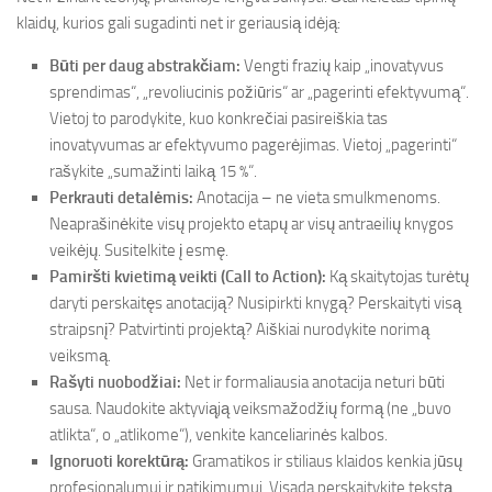
klaidų, kurios gali sugadinti net ir geriausią idėją:
Būti per daug abstrakčiam:
Vengti frazių kaip „inovatyvus
sprendimas“, „revoliucinis požiūris“ ar „pagerinti efektyvumą“.
Vietoj to parodykite, kuo konkrečiai pasireiškia tas
inovatyvumas ar efektyvumo pagerėjimas. Vietoj „pagerinti“
rašykite „sumažinti laiką 15 %“.
Perkrauti detalėmis:
Anotacija – ne vieta smulkmenoms.
Neaprašinėkite visų projekto etapų ar visų antraeilių knygos
veikėjų. Susitelkite į esmę.
Pamiršti kvietimą veikti (Call to Action):
Ką skaitytojas turėtų
daryti perskaitęs anotaciją? Nusipirkti knygą? Perskaityti visą
straipsnį? Patvirtinti projektą? Aiškiai nurodykite norimą
veiksmą.
Rašyti nuobodžiai:
Net ir formaliausia anotacija neturi būti
sausa. Naudokite aktyviąją veiksmažodžių formą (ne „buvo
atlikta“, o „atlikome“), venkite kanceliarinės kalbos.
Ignoruoti korektūrą:
Gramatikos ir stiliaus klaidos kenkia jūsų
profesionalumui ir patikimumui. Visada perskaitykite tekstą