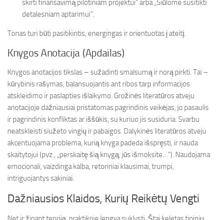
skirti finansavimą pilotiniam projektui“ arba „Siūlome susitikti
detalesniam aptarimui“.
Tonas turi būti pasitikintis, energingas ir orientuotas į ateitį.
Knygos Anotacija (Apdailas)
Knygos anotacijos tikslas – sužadinti smalsumą ir norą pirkti. Tai –
kūrybinis rašymas, balansuojantis ant ribos tarp informacijos
atskleidimo ir paslapties išlaikymo. Grožinės literatūros atveju
anotacijoje dažniausiai pristatomas pagrindinis veikėjas, jo pasaulis
ir pagrindinis konfliktas ar iššūkis, su kuriuo jis susiduria. Svarbu
neatskleisti siužeto vingių ir pabaigos. Dalykinės literatūros atveju
akcentuojama problema, kurią knyga padeda išspręsti, ir nauda
skaitytojui (pvz., „perskaitę šią knygą, jūs išmoksite…“). Naudojama
emocionali, vaizdinga kalba, retoriniai klausimai, trumpi,
intriguojantys sakiniai.
Dažniausios Klaidos, Kurių Reikėtų Vengti
Net ir žinant teoriją, praktikoje lengva suklysti. Štai keletas tipinių