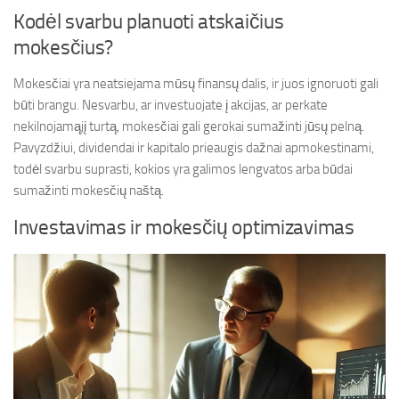
Kodėl svarbu planuoti atskaičius
mokesčius?
Mokesčiai yra neatsiejama mūsų finansų dalis, ir juos ignoruoti gali
būti brangu. Nesvarbu, ar investuojate į akcijas, ar perkate
nekilnojamąjį turtą, mokesčiai gali gerokai sumažinti jūsų pelną.
Pavyzdžiui, dividendai ir kapitalo prieaugis dažnai apmokestinami,
todėl svarbu suprasti, kokios yra galimos lengvatos arba būdai
sumažinti mokesčių naštą.
Investavimas ir mokesčių optimizavimas