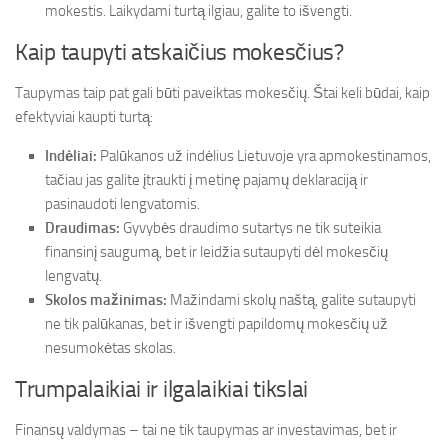
mokestis. Laikydami turtą ilgiau, galite to išvengti.
Kaip taupyti atskaičius mokesčius?
Taupymas taip pat gali būti paveiktas mokesčių. Štai keli būdai, kaip
efektyviai kaupti turtą:
Indėliai:
Palūkanos už indėlius Lietuvoje yra apmokestinamos,
tačiau jas galite įtraukti į metinę pajamų deklaraciją ir
pasinaudoti lengvatomis.
Draudimas:
Gyvybės draudimo sutartys ne tik suteikia
finansinį saugumą, bet ir leidžia sutaupyti dėl mokesčių
lengvatų.
Skolos mažinimas:
Mažindami skolų naštą, galite sutaupyti
ne tik palūkanas, bet ir išvengti papildomų mokesčių už
nesumokėtas skolas.
Trumpalaikiai ir ilgalaikiai tikslai
Finansų valdymas – tai ne tik taupymas ar investavimas, bet ir