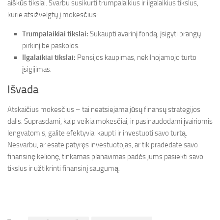
aiškūs tikslai. Svarbu susikurti trumpalaikius ir ilgalaikius tikslus,
kurie atsižvelgtų į mokesčius:
Trumpalaikiai tikslai:
Sukaupti avarinį fondą, įsigyti brangų
pirkinį be paskolos.
Ilgalaikiai tikslai:
Pensijos kaupimas, nekilnojamojo turto
įsigijimas.
Išvada
Atskaičius mokesčius – tai neatsiejama jūsų finansų strategijos
dalis. Suprasdami, kaip veikia mokesčiai, ir pasinaudodami įvairiomis
lengvatomis, galite efektyviai kaupti ir investuoti savo turtą.
Nesvarbu, ar esate patyręs investuotojas, ar tik pradedate savo
finansinę kelionę, tinkamas planavimas padės jums pasiekti savo
tikslus ir užtikrinti finansinį saugumą.