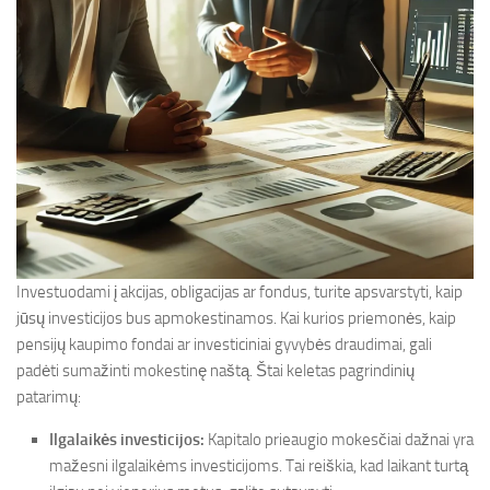
Investuodami į akcijas, obligacijas ar fondus, turite apsvarstyti, kaip
jūsų investicijos bus apmokestinamos. Kai kurios priemonės, kaip
pensijų kaupimo fondai ar investiciniai gyvybės draudimai, gali
padėti sumažinti mokestinę naštą. Štai keletas pagrindinių
patarimų:
Ilgalaikės investicijos:
Kapitalo prieaugio mokesčiai dažnai yra
mažesni ilgalaikėms investicijoms. Tai reiškia, kad laikant turtą