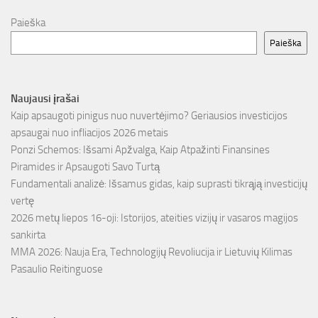
Paieška
Paieška
Naujausi įrašai
Kaip apsaugoti pinigus nuo nuvertėjimo? Geriausios investicijos
apsaugai nuo infliacijos 2026 metais
Ponzi Schemos: Išsami Apžvalga, Kaip Atpažinti Finansines
Piramides ir Apsaugoti Savo Turtą
Fundamentali analizė: Išsamus gidas, kaip suprasti tikrąją investicijų
vertę
2026 metų liepos 16-oji: Istorijos, ateities vizijų ir vasaros magijos
sankirta
MMA 2026: Nauja Era, Technologijų Revoliucija ir Lietuvių Kilimas
Pasaulio Reitinguose