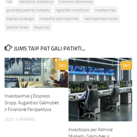
Tags:
atskaičius mokesčius
finansinis planavimas
gyventojų pajamų mokestis
ilgalaikės investicijos
investavimas
kapitalo prieaugis
mokesčių optimizavimas
nekilnojamasis turtas
pensijų fondai
taupymas
JUMS TAIP PAT GALI PATIKTI...
0
0
Investavimas į Ekspress
Grupp: Augančios Galimybės
ir Finansinė Perspektyva
2025 3 VASARIO
Investicijos per Admiral
Markets: Galimybės ir