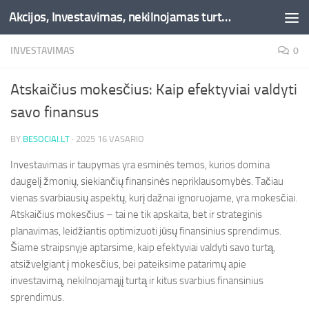
Akcijos, Investavimas, nekilnojamas turtas, kriptovaliutos - Besociai.lt
Skip to content
INVESTAVIMAS
0
Atskaičius mokesčius: Kaip efektyviai valdyti
savo finansus
BY
BESOCIAI.LT
·
2025 16 VASARIO
Investavimas ir taupymas yra esminės temos, kurios domina
daugelį žmonių, siekiančių finansinės nepriklausomybės. Tačiau
vienas svarbiausių aspektų, kurį dažnai ignoruojame, yra mokesčiai.
Atskaičius mokesčius – tai ne tik apskaita, bet ir strateginis
planavimas, leidžiantis optimizuoti jūsų finansinius sprendimus.
Šiame straipsnyje aptarsime, kaip efektyviai valdyti savo turtą,
atsižvelgiant į mokesčius, bei pateiksime patarimų apie
investavimą, nekilnojamąjį turtą ir kitus svarbius finansinius
sprendimus.