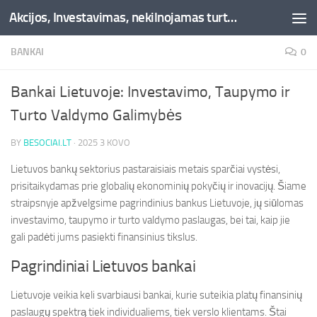
Akcijos, Investavimas, nekilnojamas turtas, kriptovaliutos - Besociai.lt
Skip to content
BANKAI
0
Bankai Lietuvoje: Investavimo, Taupymo ir
Turto Valdymo Galimybės
BY
BESOCIAI.LT
·
2025 3 KOVO
Lietuvos bankų sektorius pastaraisiais metais sparčiai vystėsi,
prisitaikydamas prie globalių ekonominių pokyčių ir inovacijų. Šiame
straipsnyje apžvelgsime pagrindinius bankus Lietuvoje, jų siūlomas
investavimo, taupymo ir turto valdymo paslaugas, bei tai, kaip jie
gali padėti jums pasiekti finansinius tikslus.
Pagrindiniai Lietuvos bankai
Lietuvoje veikia keli svarbiausi bankai, kurie suteikia platų finansinių
paslaugų spektrą tiek individualiems, tiek verslo klientams. Štai