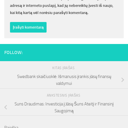
adresą ir interneto puslapį, kad jų nebereiktų įvesti iš naujo,
kai kitą kartą vėl norėsiu parašyti komentarą.
FOLLOW:
KITAS ĮRAŠAS
Swedbank skaičiuoklė: Išmanusis įrankis jūsų finansų
valdymui
ANKSTESNIS ĮRAŠAS
Suns Draudimas: Investicija į Jūsų Šuns Ateitį ir Finansinį
Saugojimą
Paieška