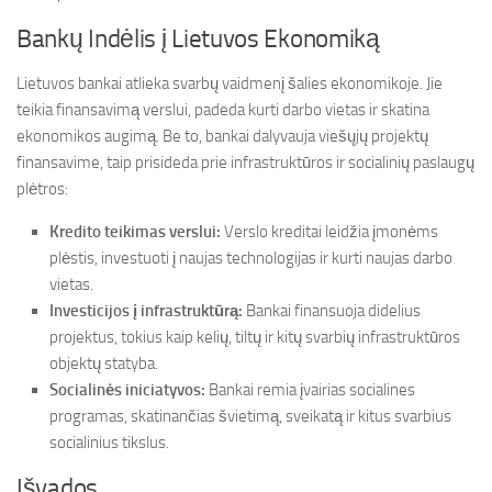
Bankų Indėlis į Lietuvos Ekonomiką
Lietuvos bankai atlieka svarbų vaidmenį šalies ekonomikoje. Jie
teikia finansavimą verslui, padeda kurti darbo vietas ir skatina
ekonomikos augimą. Be to, bankai dalyvauja viešųjų projektų
finansavime, taip prisideda prie infrastruktūros ir socialinių paslaugų
plėtros:
Kredito teikimas verslui:
Verslo kreditai leidžia įmonėms
plėstis, investuoti į naujas technologijas ir kurti naujas darbo
vietas.
Investicijos į infrastruktūrą:
Bankai finansuoja didelius
projektus, tokius kaip kelių, tiltų ir kitų svarbių infrastruktūros
objektų statyba.
Socialinės iniciatyvos:
Bankai remia įvairias socialines
programas, skatinančias švietimą, sveikatą ir kitus svarbius
socialinius tikslus.
Išvados