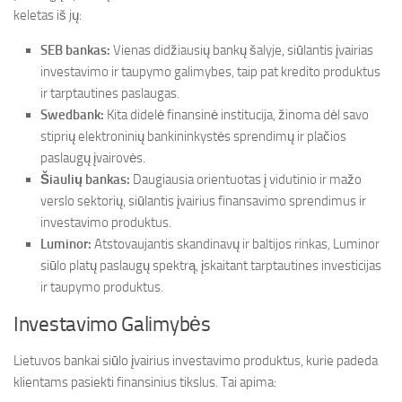
keletas iš jų:
SEB bankas:
Vienas didžiausių bankų šalyje, siūlantis įvairias
investavimo ir taupymo galimybes, taip pat kredito produktus
ir tarptautines paslaugas.
Swedbank:
Kita didelė finansinė institucija, žinoma dėl savo
stiprių elektroninių bankininkystės sprendimų ir plačios
paslaugų įvairovės.
Šiaulių bankas:
Daugiausia orientuotas į vidutinio ir mažo
verslo sektorių, siūlantis įvairius finansavimo sprendimus ir
investavimo produktus.
Luminor:
Atstovaujantis skandinavų ir baltijos rinkas, Luminor
siūlo platų paslaugų spektrą, įskaitant tarptautines investicijas
ir taupymo produktus.
Investavimo Galimybės
Lietuvos bankai siūlo įvairius investavimo produktus, kurie padeda
klientams pasiekti finansinius tikslus. Tai apima: