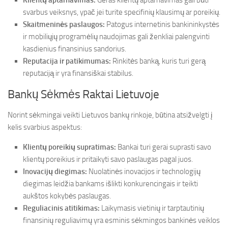
Klientų aptarnavimas:
Geras klientų aptarnavimas gali būti
svarbus veiksnys, ypač jei turite specifinių klausimų ar poreikių.
Skaitmeninės paslaugos:
Patogus internetinis bankininkystės
ir mobiliųjų programėlių naudojimas gali ženkliai palengvinti
kasdienius finansinius sandorius.
Reputacija ir patikimumas:
Rinkitės banką, kuris turi gerą
reputaciją ir yra finansiškai stabilus.
Bankų Sėkmės Raktai Lietuvoje
Norint sėkmingai veikti Lietuvos bankų rinkoje, būtina atsižvelgti į
kelis svarbius aspektus:
Klientų poreikių supratimas:
Bankai turi gerai suprasti savo
klientų poreikius ir pritaikyti savo paslaugas pagal juos.
Inovacijų diegimas:
Nuolatinės inovacijos ir technologijų
diegimas leidžia bankams išlikti konkurencingais ir teikti
aukštos kokybės paslaugas.
Reguliacinis atitikimas:
Laikymasis vietinių ir tarptautinių
finansinių reguliavimų yra esminis sėkmingos bankinės veiklos