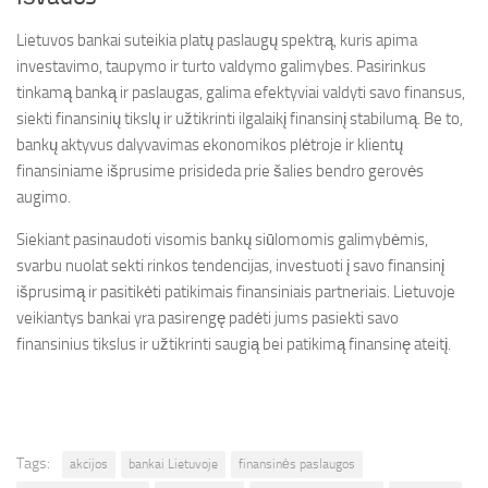
Lietuvos bankai suteikia platų paslaugų spektrą, kuris apima
investavimo, taupymo ir turto valdymo galimybes. Pasirinkus
tinkamą banką ir paslaugas, galima efektyviai valdyti savo finansus,
siekti finansinių tikslų ir užtikrinti ilgalaikį finansinį stabilumą. Be to,
bankų aktyvus dalyvavimas ekonomikos plėtroje ir klientų
finansiniame išprusime prisideda prie šalies bendro gerovės
augimo.
Siekiant pasinaudoti visomis bankų siūlomomis galimybėmis,
svarbu nuolat sekti rinkos tendencijas, investuoti į savo finansinį
išprusimą ir pasitikėti patikimais finansiniais partneriais. Lietuvoje
veikiantys bankai yra pasirengę padėti jums pasiekti savo
finansinius tikslus ir užtikrinti saugią bei patikimą finansinę ateitį.
Tags:
akcijos
bankai Lietuvoje
finansinės paslaugos