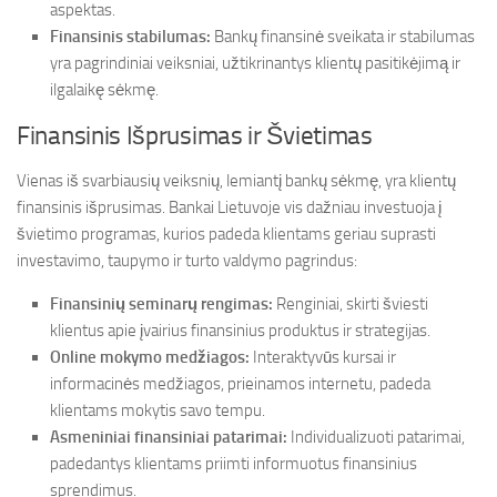
aspektas.
Finansinis stabilumas:
Bankų finansinė sveikata ir stabilumas
yra pagrindiniai veiksniai, užtikrinantys klientų pasitikėjimą ir
ilgalaikę sėkmę.
Finansinis Išprusimas ir Švietimas
Vienas iš svarbiausių veiksnių, lemiantį bankų sėkmę, yra klientų
finansinis išprusimas. Bankai Lietuvoje vis dažniau investuoja į
švietimo programas, kurios padeda klientams geriau suprasti
investavimo, taupymo ir turto valdymo pagrindus:
Finansinių seminarų rengimas:
Renginiai, skirti šviesti
klientus apie įvairius finansinius produktus ir strategijas.
Online mokymo medžiagos:
Interaktyvūs kursai ir
informacinės medžiagos, prieinamos internetu, padeda
klientams mokytis savo tempu.
Asmeniniai finansiniai patarimai:
Individualizuoti patarimai,
padedantys klientams priimti informuotus finansinius
sprendimus.