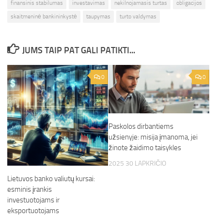
finansinis stabilumas
investavimas
nekilnojamasis turtas
obligacijos
skaitmeninė bankininkystė
taupymas
turto valdymas
JUMS TAIP PAT GALI PATIKTI...
0
0
Paskolos dirbantiems
užsienyje: misija įmanoma, jei
žinote žaidimo taisykles
2025 30 LAPKRIČIO
Lietuvos banko valiutų kursai:
esminis įrankis
investuotojams ir
eksportuotojams