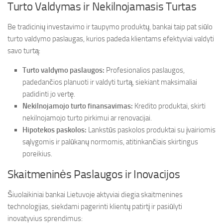
Turto Valdymas ir Nekilnojamasis Turtas
Be tradicinių investavimo ir taupymo produktų, bankai taip pat siūlo
turto valdymo paslaugas, kurios padeda klientams efektyviai valdyti
savo turtą:
Turto valdymo paslaugos:
Profesionalios paslaugos,
padedančios planuoti ir valdyti turtą, siekiant maksimaliai
padidinti jo vertę.
Nekilnojamojo turto finansavimas:
Kredito produktai, skirti
nekilnojamojo turto pirkimui ar renovacijai.
Hipotekos paskolos:
Lankstūs paskolos produktai su įvairiomis
sąlygomis ir palūkanų normomis, atitinkančiais skirtingus
poreikius.
Skaitmeninės Paslaugos ir Inovacijos
Šiuolaikiniai bankai Lietuvoje aktyviai diegia skaitmenines
technologijas, siekdami pagerinti klientų patirtį ir pasiūlyti
inovatyvius sprendimus: