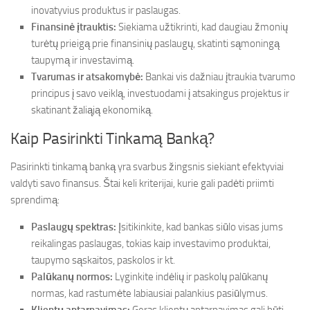
inovatyvius produktus ir paslaugas.
Finansinė įtrauktis:
Siekiama užtikrinti, kad daugiau žmonių
turėtų prieigą prie finansinių paslaugų, skatinti sąmoningą
taupymą ir investavimą.
Tvarumas ir atsakomybė:
Bankai vis dažniau įtraukia tvarumo
principus į savo veiklą, investuodami į atsakingus projektus ir
skatinant žaliąją ekonomiką.
Kaip Pasirinkti Tinkamą Banką?
Pasirinkti tinkamą banką yra svarbus žingsnis siekiant efektyviai
valdyti savo finansus. Štai keli kriterijai, kurie gali padėti priimti
sprendimą:
Paslaugų spektras:
Įsitikinkite, kad bankas siūlo visas jums
reikalingas paslaugas, tokias kaip investavimo produktai,
taupymo sąskaitos, paskolos ir kt.
Palūkanų normos:
Lyginkite indėlių ir paskolų palūkanų
normas, kad rastumėte labiausiai palankius pasiūlymus.