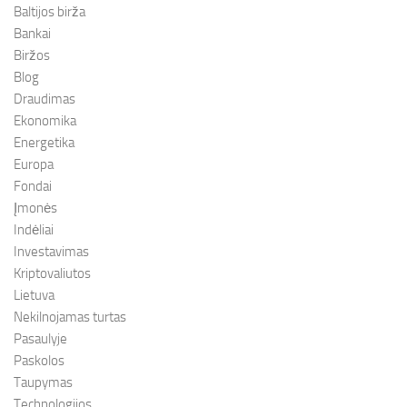
Baltijos birža
Bankai
Biržos
Blog
Draudimas
Ekonomika
Energetika
Europa
Fondai
Įmonės
Indėliai
Investavimas
Kriptovaliutos
Lietuva
Nekilnojamas turtas
Pasaulyje
Paskolos
Taupymas
Technologijos