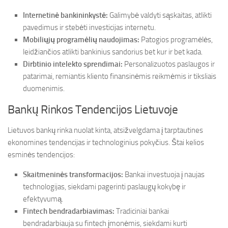
Internetinė bankininkystė:
Galimybė valdyti sąskaitas, atlikti
pavedimus ir stebėti investicijas internetu.
Mobiliųjų programėlių naudojimas:
Patogios programėlės,
leidžiančios atlikti bankinius sandorius bet kur ir bet kada.
Dirbtinio intelekto sprendimai:
Personalizuotos paslaugos ir
patarimai, remiantis kliento finansinėmis reikmėmis ir tiksliais
duomenimis.
Bankų Rinkos Tendencijos Lietuvoje
Lietuvos bankų rinka nuolat kinta, atsižvelgdama į tarptautines
ekonomines tendencijas ir technologinius pokyčius. Štai kelios
esminės tendencijos:
Skaitmeninės transformacijos:
Bankai investuoja į naujas
technologijas, siekdami pagerinti paslaugų kokybę ir
efektyvumą.
Fintech bendradarbiavimas:
Tradiciniai bankai
bendradarbiauja su fintech įmonėmis, siekdami kurti