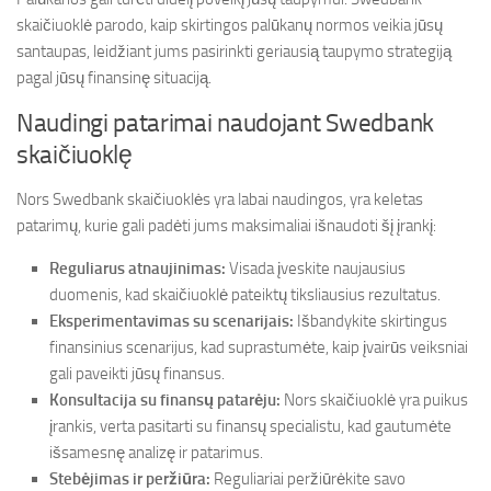
skaičiuoklė parodo, kaip skirtingos palūkanų normos veikia jūsų
santaupas, leidžiant jums pasirinkti geriausią taupymo strategiją
pagal jūsų finansinę situaciją.
Naudingi patarimai naudojant Swedbank
skaičiuoklę
Nors Swedbank skaičiuoklės yra labai naudingos, yra keletas
patarimų, kurie gali padėti jums maksimaliai išnaudoti šį įrankį:
Reguliarus atnaujinimas:
Visada įveskite naujausius
duomenis, kad skaičiuoklė pateiktų tiksliausius rezultatus.
Eksperimentavimas su scenarijais:
Išbandykite skirtingus
finansinius scenarijus, kad suprastumėte, kaip įvairūs veiksniai
gali paveikti jūsų finansus.
Konsultacija su finansų patarėju:
Nors skaičiuoklė yra puikus
įrankis, verta pasitarti su finansų specialistu, kad gautumėte
išsamesnę analizę ir patarimus.
Stebėjimas ir peržiūra:
Reguliariai peržiūrėkite savo