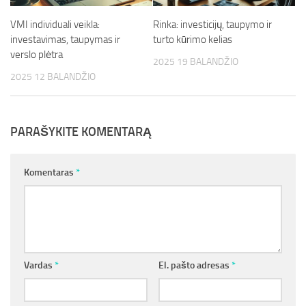
VMI individuali veikla:
Rinka: investicijų, taupymo ir
investavimas, taupymas ir
turto kūrimo kelias
verslo plėtra
2025 19 BALANDŽIO
2025 12 BALANDŽIO
PARAŠYKITE KOMENTARĄ
Komentaras
*
Vardas
*
El. pašto adresas
*