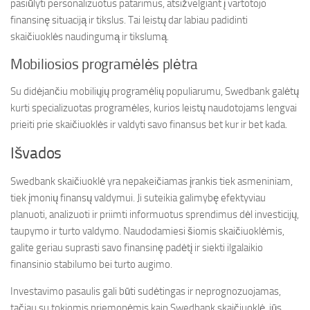
pasiūlyti personalizuotus patarimus, atsižvelgiant į vartotojo
finansinę situaciją ir tikslus. Tai leistų dar labiau padidinti
skaičiuoklės naudingumą ir tikslumą.
Mobiliosios programėlės plėtra
Su didėjančiu mobiliųjų programėlių populiarumu, Swedbank galėtų
kurti specializuotas programėles, kurios leistų naudotojams lengvai
prieiti prie skaičiuoklės ir valdyti savo finansus bet kur ir bet kada.
Išvados
Swedbank skaičiuoklė yra nepakeičiamas įrankis tiek asmeniniam,
tiek įmonių finansų valdymui. Ji suteikia galimybę efektyviau
planuoti, analizuoti ir priimti informuotus sprendimus dėl investicijų,
taupymo ir turto valdymo. Naudodamiesi šiomis skaičiuoklėmis,
galite geriau suprasti savo finansinę padėtį ir siekti ilgalaikio
finansinio stabilumo bei turto augimo.
Investavimo pasaulis gali būti sudėtingas ir neprognozuojamas,
tačiau su tokiomis priemonėmis kaip Swedbank skaičiuoklė, jūs