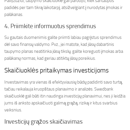
Pavyzdžiui, taupymo skaičiuoklė gali parodyti, kiek santaupos
padidės per tam tikrą laikotarpį, atsižvelgiant į nurodytas įmokas ir
palūkanas.
4. Priimkite informuotus sprendimus
Su gautais duomenimis galite priimti labiau pagrįstus sprendimus
dėl savo finansų valdymo. Pvz., jei matote, kad jūsų dabartinis
taupymo planas neatitinka jūsų tikslų, galite koreguoti įmokas arba
palūkanų normas, kad geriau atitiktų jūsų poreikius.
Skaičiuoklės pritaikymas investicijoms
Investavimas yra vienas iš efektyviausių būdų padidinti savo turtą,
tačiau reikalauja kruopštaus planavimo ir analizės. Swedbank
skaičiuoklė gali būti itin naudinga investicijų planavimui, nes ji leidžia
jums iš anksto apskaičiuoti galimą grąžą, riziką ir kitus svarbius
veiksnius.
Investicijų grąžos skaičiavimas