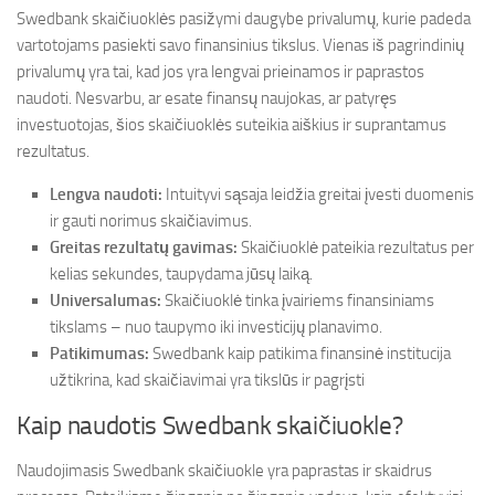
Swedbank skaičiuoklės pasižymi daugybe privalumų, kurie padeda
vartotojams pasiekti savo finansinius tikslus. Vienas iš pagrindinių
privalumų yra tai, kad jos yra lengvai prieinamos ir paprastos
naudoti. Nesvarbu, ar esate finansų naujokas, ar patyręs
investuotojas, šios skaičiuoklės suteikia aiškius ir suprantamus
rezultatus.
Lengva naudoti:
Intuityvi sąsaja leidžia greitai įvesti duomenis
ir gauti norimus skaičiavimus.
Greitas rezultatų gavimas:
Skaičiuoklė pateikia rezultatus per
kelias sekundes, taupydama jūsų laiką.
Universalumas:
Skaičiuoklė tinka įvairiems finansiniams
tikslams – nuo taupymo iki investicijų planavimo.
Patikimumas:
Swedbank kaip patikima finansinė institucija
užtikrina, kad skaičiavimai yra tikslūs ir pagrįsti
Kaip naudotis Swedbank skaičiuokle?
Naudojimasis Swedbank skaičiuokle yra paprastas ir skaidrus