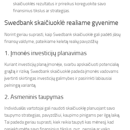
skaičiuoklės rezultatus ir prireikus koreguokite savo
finansinius tikslus ar strategijas.
Swedbank skaičiuoklė realiame gyvenime
Norint geriau suprasti, kaip Swedbank skaičiuoklė gali padėti jūsų
finansų valdyme, pateikiame keletą realių pavyzdžių:
1. Įmonės investicijų planavimas
Kuriant investicijų planą įmonėje, svarbu apskaičiuoti potencialią
grąžą ir riziką. Swedbank skaičiuoklė padeda įmonės vadovams
įvertinti skirtingas investicijų galimybes ir pasirinkti labiausiai
pelningą variantą.
2. Asmeninis taupymas
Individualūs vartotojai gali naudoti skaičiuoklę planuojant savo
taupymo strategijas, pavyzdžiui, kaupimo pinigams per ilgą laiką.
Tai padeda geriau suprasti, kiek reikia taupyti kas mėnesį, kad
pasiektumėte savo finansinius tikslus, pvz., pensiją ar vaiko