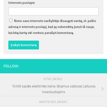
Interneto puslapis
Noriu savo interneto naršyklėje išsaugoti vardą, el. pašto
adresą ir interneto puslapį, kad jų nebereiktų įvesti iš naujo,
kai kitą kartą vėl norėsiu parašyti komentarą.
FOLLOW:
KITAS ĮRAŠAS
10 kW saulės elektrinės kaina: išsamus vadovas Lietuvos
investuotojams
ANKSTESNIS ĮRAŠAS