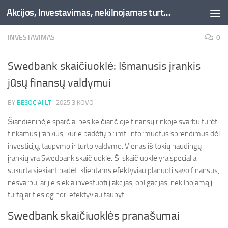
Akcijos, Investavimas, nekilnojamas turtas, kriptovaliutos - Besociai.lt
Skip to content
INVESTAVIMAS
0
Swedbank skaičiuoklė: Išmanusis įrankis
jūsų finansų valdymui
BY
BESOCIAI.LT
·
2025 3 KOVO
Šiandieninėje sparčiai besikeičiančioje finansų rinkoje svarbu turėti
tinkamus įrankius, kurie padėtų priimti informuotus sprendimus dėl
investicijų, taupymo ir turto valdymo. Vienas iš tokių naudingų
įrankių yra Swedbank skaičiuoklė. Ši skaičiuoklė yra specialiai
sukurta siekiant padėti klientams efektyviau planuoti savo finansus,
nesvarbu, ar jie siekia investuoti į akcijas, obligacijas, nekilnojamąjį
turtą ar tiesiog nori efektyviau taupyti.
Swedbank skaičiuoklės pranašumai