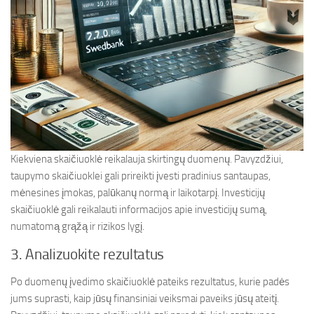
Kiekviena skaičiuoklė reikalauja skirtingų duomenų. Pavyzdžiui,
taupymo skaičiuoklei gali prireikti įvesti pradinius santaupas,
mėnesines įmokas, palūkanų normą ir laikotarpį. Investicijų
skaičiuoklė gali reikalauti informacijos apie investicijų sumą,
numatomą grąžą ir rizikos lygį.
3. Analizuokite rezultatus
Po duomenų įvedimo skaičiuoklė pateiks rezultatus, kurie padės
jums suprasti, kaip jūsų finansiniai veiksmai paveiks jūsų ateitį.