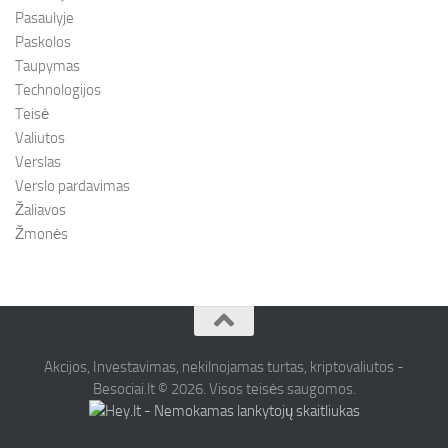
Pasaulyje
Paskolos
Taupymas
Technologijos
Teisė
Valiutos
Verslas
Verslo pardavimas
Žaliavos
Žmonės
Akcijos, Investavimas, nekilnojamas turtas, kriptovaliutos -
Besociai.lt © 2026. Visos teisės saugomos.