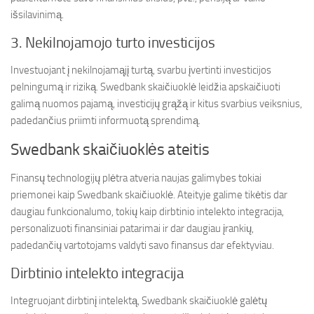
išsilavinimą.
3. Nekilnojamojo turto investicijos
Investuojant į nekilnojamąjį turtą, svarbu įvertinti investicijos
pelningumą ir riziką. Swedbank skaičiuoklė leidžia apskaičiuoti
galimą nuomos pajamą, investicijų grąžą ir kitus svarbius veiksnius,
padedančius priimti informuotą sprendimą.
Swedbank skaičiuoklės ateitis
Finansų technologijų plėtra atveria naujas galimybes tokiai
priemonei kaip Swedbank skaičiuoklė. Ateityje galime tikėtis dar
daugiau funkcionalumo, tokių kaip dirbtinio intelekto integracija,
personalizuoti finansiniai patarimai ir dar daugiau įrankių,
padedančių vartotojams valdyti savo finansus dar efektyviau.
Dirbtinio intelekto integracija
Integruojant dirbtinį intelektą, Swedbank skaičiuoklė galėtų