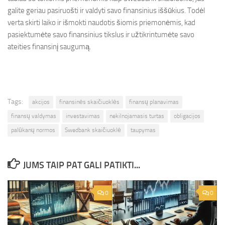
galite geriau pasiruošti ir valdyti savo finansinius iššūkius. Todėl
verta skirti laiko ir išmokti naudotis šiomis priemonėmis, kad
pasiektumėte savo finansinius tikslus ir užtikrintumėte savo
ateities finansinį saugumą.
Tags:
akcijos
finansinės skaičiuoklės
finansų planavimas
finansų valdymas
investavimas
nekilnojamasis turtas
obligacijos
palūkanų normos
Swedbank skaičiuoklė
taupymas
JUMS TAIP PAT GALI PATIKTI...
0
0