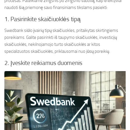
procesas. Pateikiame žingsnis po žingsnio vadovą, kaip efektyviai
naudoti šią priemonę savo finansiniams tikslams pasiekti:
1. Pasirinkite skaičiuoklės tipą
Swedbank siūlo įvairių tipų skaičiuokles, pritaikytas skirtingiems
poreikiams. Galite pasirinkti iš taupymo skaičiuoklės, investicijų
skaičiuoklės, nekilnojamojo turto skaičiuoklės ar kitos
specializuotos skaičiuoklės, priklausomai nuo jūsų poreikių.
2. Įveskite reikiamus duomenis