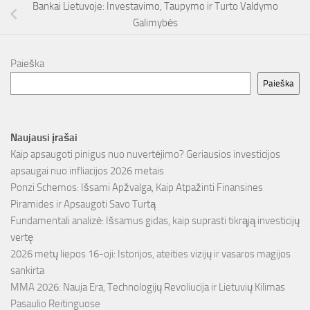
Bankai Lietuvoje: Investavimo, Taupymo ir Turto Valdymo
Galimybės
Paieška
Paieška
Naujausi įrašai
Kaip apsaugoti pinigus nuo nuvertėjimo? Geriausios investicijos
apsaugai nuo infliacijos 2026 metais
Ponzi Schemos: Išsami Apžvalga, Kaip Atpažinti Finansines
Piramides ir Apsaugoti Savo Turtą
Fundamentali analizė: Išsamus gidas, kaip suprasti tikrąją investicijų
vertę
2026 metų liepos 16-oji: Istorijos, ateities vizijų ir vasaros magijos
sankirta
MMA 2026: Nauja Era, Technologijų Revoliucija ir Lietuvių Kilimas
Pasaulio Reitinguose