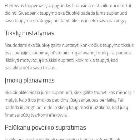
Efektyvus taupymas yra pagrindas finansiniam stabilumui ir turtui
didinti. Swedbank taupymo skaičiuoklė padeda jums suplanuoti
savo taupymo strategiją, nustatyti tikslus ir sekti savo pažangą.
Tikslų nustatymas
Naudodami skaičiuoklę galite nustatyti konkrečius taupymo tikslus,
pvz., pensijos kaupimą, būsto pirkimą ar avarinį fondą. Tai padeda
išlaikyti motyvaciją ir aiškiai suprasti, kiek reikia taupyti, kad
pasiektumėte savo tikslus.
Įmokų planavimas
Skaičiuoklė leidžia jums suplanuoti, kiek galite taupyti kas mėnesį, ir
matyti, kaip šios įmokos padidins jūsų santaupas per laiką. Tai
padeda išvengti per didelio skolų kaupimosi ir užtikrina, kad jūsų
finansai būtų tvarkomi efektyviai.
Palūkanų poveikio supratimas
Palūkanos gali turėti didelį poveikį jūsų taupymui. Swedbank