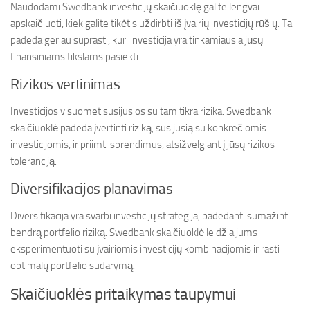
Naudodami Swedbank investicijų skaičiuoklę galite lengvai
apskaičiuoti, kiek galite tikėtis uždirbti iš įvairių investicijų rūšių. Tai
padeda geriau suprasti, kuri investicija yra tinkamiausia jūsų
finansiniams tikslams pasiekti.
Rizikos vertinimas
Investicijos visuomet susijusios su tam tikra rizika. Swedbank
skaičiuoklė padeda įvertinti riziką, susijusią su konkrečiomis
investicijomis, ir priimti sprendimus, atsižvelgiant į jūsų rizikos
toleranciją.
Diversifikacijos planavimas
Diversifikacija yra svarbi investicijų strategija, padedanti sumažinti
bendrą portfelio riziką. Swedbank skaičiuoklė leidžia jums
eksperimentuoti su įvairiomis investicijų kombinacijomis ir rasti
optimalų portfelio sudarymą.
Skaičiuoklės pritaikymas taupymui