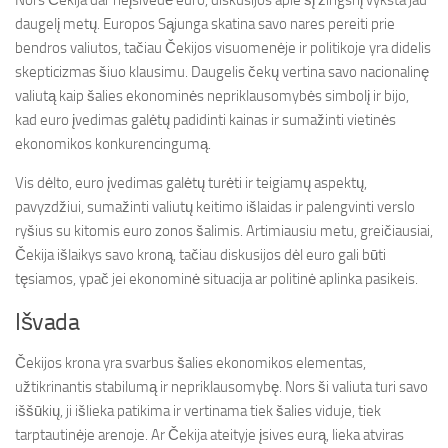
Nors Čekija dar neįsivedė euro, diskusijos apie šį žingsnį vyksta jau
daugelį metų. Europos Sąjunga skatina savo nares pereiti prie
bendros valiutos, tačiau Čekijos visuomenėje ir politikoje yra didelis
skepticizmas šiuo klausimu. Daugelis čekų vertina savo nacionalinę
valiutą kaip šalies ekonominės nepriklausomybės simbolį ir bijo,
kad euro įvedimas galėtų padidinti kainas ir sumažinti vietinės
ekonomikos konkurencingumą.
Vis dėlto, euro įvedimas galėtų turėti ir teigiamų aspektų,
pavyzdžiui, sumažinti valiutų keitimo išlaidas ir palengvinti verslo
ryšius su kitomis euro zonos šalimis. Artimiausiu metu, greičiausiai,
Čekija išlaikys savo kroną, tačiau diskusijos dėl euro gali būti
tęsiamos, ypač jei ekonominė situacija ar politinė aplinka pasikeis.
Išvada
Čekijos krona yra svarbus šalies ekonomikos elementas,
užtikrinantis stabilumą ir nepriklausomybę. Nors ši valiuta turi savo
iššūkių, ji išlieka patikima ir vertinama tiek šalies viduje, tiek
tarptautinėje arenoje. Ar Čekija ateityje įsives eurą, lieka atviras