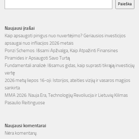
Paieška
Naujausi įrašai
Kaip apsaugoti pinigus nuo nuvertėjimo? Geriausios investicijos
apsaugai nuo infliacijos 2026 metais
Ponzi Schemos: Išsami Apžvalga, Kaip Atpažinti Finansines
Piramides ir Apsaugoti Savo Turtą
Fundamentali analizė: Išsamus gidas, kaip suprasti tikrąją investicijų
vertę
2026 metų liepos 16-oji: Istorijos, ateities vizijų ir vasaros magijos
sankirta
MMA 2026: Nauja Era, Technologijų Revoliucija ir Lietuvių Kilimas
Pasaulio Reitinguose
Naujausi komentarai
Nėra komentarų.