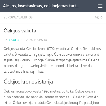
Akcijos, Investavimas, nekilnojamas turtas, kriptovaliutos - Besociai.lt
Skip to content
EUROPA
/
VALIUTOS
0
Čekijos valiuta
BY
BESOCIAI.LT
·
2024 31 SPALIO
Čekijos valiuta, Čekijos krona (CZK), yra oficiali Čekijos Respublikos
valiuta. Ši valiuta turi ilgą istoriją, o Čekijos ekonomika yra viena iš
stipriausių Vidurio Europoje. Šiame straipsnyje aptarsime Čekijos
kronos kilmę, jos svarbą vietinei ekonomikai, bei kaip ji veikia
tarptautinius finansų rinkas.
Čekijos kronos istorija
Čekijos krona buvo įvesta 1993 metais, po to kai Čekoslovakija
buvo padalyta į dvi nepriklausomas valstybes – Čekiją ir Slovakiją.
Iki tol, Čekoslovakija naudojo Čekoslovakijos kroną. Po padalijimo