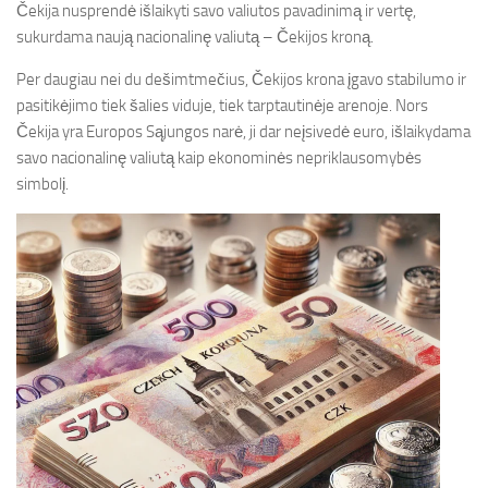
Čekija nusprendė išlaikyti savo valiutos pavadinimą ir vertę,
sukurdama naują nacionalinę valiutą – Čekijos kroną.
Per daugiau nei du dešimtmečius, Čekijos krona įgavo stabilumo ir
pasitikėjimo tiek šalies viduje, tiek tarptautinėje arenoje. Nors
Čekija yra Europos Sąjungos narė, ji dar neįsivedė euro, išlaikydama
savo nacionalinę valiutą kaip ekonominės nepriklausomybės
simbolį.