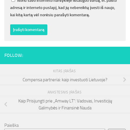
Noriu savo interneto naršyklėje išsaugoti vardą, el. pašto
adresą ir interneto puslapį, kad jų nebereiktų įvesti iš naujo,
kai kitą kartą vėl norėsiu parašyti komentarą.
FOLLOW:
KITAS ĮRAŠAS
Compensa partneriai: kaip investuoti Lietuvoje?
ANKSTESNIS ĮRAŠAS
Kaip Prisijungti prie „Amway LT“: Vadovas, Investicijų
Galimybės ir Finansinė Nauda
Paieška