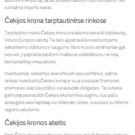
apsunkinti eksportą, tačiau suteikia naudos importuotojams, nes
sumažina importo kainas.
Čekijos krona tarptautinėse rinkose
Tarptautiniu mastu Čekijos krona yra laikoma viena iš stabiliausių
Vidurio Europos valiutų. Tai daro ją patrauklia investuotojams,
ieškantiems stabilumo ir saugumo. Nors kronos vertė kartais gali
svyruoti, ji paprastai pasižymi mažesne volatiliškumu nei kitų
besivystančių rinkų valiutos.
Investuotojai, siekiantys diversifikuoti savo portfelius, dažnai
renkasi investuoti į Čekijos kroną ar su ja susijusias finansines
priemones, kaip pavyzdžiui, vyriausybės obligacijos. Tai suteikia
galimybę pasinaudoti Čekijos ekonomikos augimu, tuo pačiu
apsaugant savo kapitalą nuo didesnės rizikos, susijusios su kitomis
regiono valiutomis.
Čekijos kronos ateitis