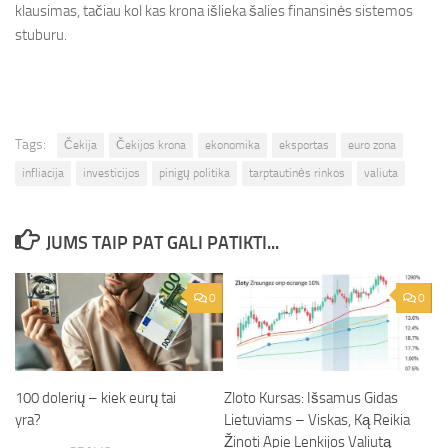
klausimas, tačiau kol kas krona išlieka šalies finansinės sistemos
stuburu.
Tags:
Čekija
Čekijos krona
ekonomika
eksportas
euro zona
infliacija
investicijos
pinigų politika
tarptautinės rinkos
valiuta
JUMS TAIP PAT GALI PATIKTI...
0
0
100 dolerių – kiek eurų tai
Zloto Kursas: Išsamus Gidas
yra?
Lietuviams – Viskas, Ką Reikia
Žinoti Apie Lenkijos Valiutą