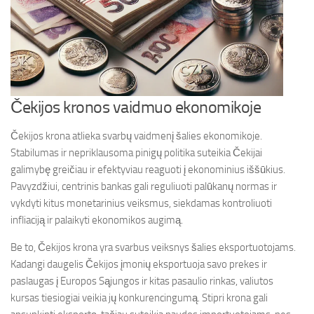
Čekijos kronos vaidmuo ekonomikoje
Čekijos krona atlieka svarbų vaidmenį šalies ekonomikoje.
Stabilumas ir nepriklausoma pinigų politika suteikia Čekijai
galimybę greičiau ir efektyviau reaguoti į ekonominius iššūkius.
Pavyzdžiui, centrinis bankas gali reguliuoti palūkanų normas ir
vykdyti kitus monetarinius veiksmus, siekdamas kontroliuoti
infliaciją ir palaikyti ekonomikos augimą.
Be to, Čekijos krona yra svarbus veiksnys šalies eksportuotojams.
Kadangi daugelis Čekijos įmonių eksportuoja savo prekes ir
paslaugas į Europos Sąjungos ir kitas pasaulio rinkas, valiutos
kursas tiesiogiai veikia jų konkurencingumą. Stipri krona gali