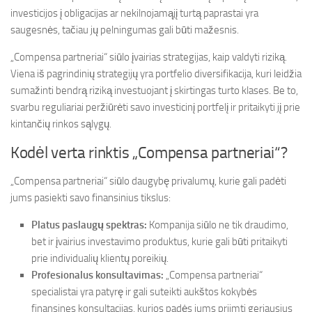
investicijos į obligacijas ar nekilnojamąjį turtą paprastai yra
saugesnės, tačiau jų pelningumas gali būti mažesnis.
„Compensa partneriai“ siūlo įvairias strategijas, kaip valdyti riziką.
Viena iš pagrindinių strategijų yra portfelio diversifikacija, kuri leidžia
sumažinti bendrą riziką investuojant į skirtingas turto klases. Be to,
svarbu reguliariai peržiūrėti savo investicinį portfelį ir pritaikyti jį prie
kintančių rinkos sąlygų.
Kodėl verta rinktis „Compensa partneriai“?
„Compensa partneriai“ siūlo daugybę privalumų, kurie gali padėti
jums pasiekti savo finansinius tikslus:
Platus paslaugų spektras:
Kompanija siūlo ne tik draudimo,
bet ir įvairius investavimo produktus, kurie gali būti pritaikyti
prie individualių klientų poreikių.
Profesionalus konsultavimas:
„Compensa partneriai“
specialistai yra patyrę ir gali suteikti aukštos kokybės
finansines konsultacijas, kurios padės jums priimti geriausius