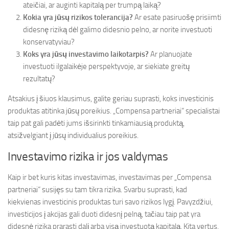
ateičiai, ar auginti kapitalą per trumpą laiką?
Kokia yra jūsų rizikos tolerancija?
Ar esate pasiruošę prisiimti
didesnę riziką dėl galimo didesnio pelno, ar norite investuoti
konservatyviau?
Koks yra jūsų investavimo laikotarpis?
Ar planuojate
investuoti ilgalaikėje perspektyvoje, ar siekiate greitų
rezultatų?
Atsakius į šiuos klausimus, galite geriau suprasti, koks investicinis
produktas atitinka jūsų poreikius. „Compensa partneriai“ specialistai
taip pat gali padėti jums išsirinkti tinkamiausią produktą,
atsižvelgiant į jūsų individualius poreikius.
Investavimo rizika ir jos valdymas
Kaip ir bet kuris kitas investavimas, investavimas per „Compensa
partneriai“ susijęs su tam tikra rizika. Svarbu suprasti, kad
kiekvienas investicinis produktas turi savo rizikos lygį. Pavyzdžiui,
investicijos į akcijas gali duoti didesnį pelną, tačiau taip pat yra
didesnė rizika prarasti dalį arba visą investuotą kapitalą. Kita vertus,