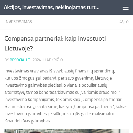
Akcijos, Investavimas, nekilnojamas turtas, kriptovaliutos - Besociai.lt
Skip to content
INVESTAVIMAS
0
Compensa partneriai: kaip investuoti
Lietuvoje?
BY
BESOCIAI.LT
·
2024 1 LAPKRIČIO
Investavimas yra vienas iš svarbiausių finansinių sprendimų,
kuriuos žmogus gali padaryti per savo gyvenimą. Lietuvoje
investavimo galimybės plečiasi, o viena iš populiariausių
alternatyvų tampa bendradarbiavimas su įvairiomis draudimo ir
investavimo kompanijomis, tokiomis kaip „Compensa partneriai“.
Šiame straipsnyje aptarsime, kas yra „Compensa partneriai“, kokias
investavimo galimybes jie siūlo, ir kaip jūs galite maksimaliai
išnaudoti šias galimybes.