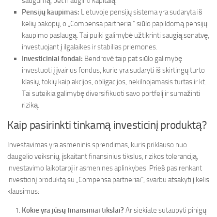
saugumą, bet ir auginti kapitalą.
Pensijų kaupimas:
Lietuvoje pensijų sistema yra sudaryta iš
kelių pakopų, o „Compensa partneriai“ siūlo papildomą pensijų
kaupimo paslaugą. Tai puiki galimybė užtikrinti saugią senatvę,
investuojant į ilgalaikes ir stabilias priemones.
Investiciniai fondai:
Bendrovė taip pat siūlo galimybę
investuoti į įvairius fondus, kurie yra sudaryti iš skirtingų turto
klasių, tokių kaip akcijos, obligacijos, nekilnojamasis turtas ir kt.
Tai suteikia galimybę diversifikuoti savo portfelį ir sumažinti
riziką.
Kaip pasirinkti tinkamą investicinį produktą?
Investavimas yra asmeninis sprendimas, kuris priklauso nuo
daugelio veiksnių, įskaitant finansinius tikslus, rizikos toleranciją,
investavimo laikotarpį ir asmenines aplinkybes. Prieš pasirenkant
investicinį produktą su „Compensa partneriai“, svarbu atsakyti į kelis
klausimus:
Kokie yra jūsų finansiniai tikslai?
Ar siekiate sutaupyti pinigų