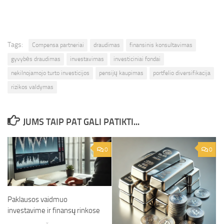
Tags:
Compensa partneriai
draudimas
finansinis konsultavimas
gyvybės draudimas
investavimas
investiciniai fondai
nekilnojamojo turto investicijos
pensijų kaupimas
portfelio diversifikacija
rizikos valdymas
JUMS TAIP PAT GALI PATIKTI...
0
0
Paklausos vaidmuo
investavime ir finansų rinkose