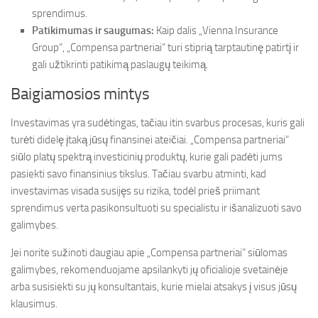
sprendimus.
Patikimumas ir saugumas:
Kaip dalis „Vienna Insurance
Group“, „Compensa partneriai“ turi stiprią tarptautinę patirtį ir
gali užtikrinti patikimą paslaugų teikimą.
Baigiamosios mintys
Investavimas yra sudėtingas, tačiau itin svarbus procesas, kuris gali
turėti didelę įtaką jūsų finansinei ateičiai. „Compensa partneriai“
siūlo platų spektrą investicinių produktų, kurie gali padėti jums
pasiekti savo finansinius tikslus. Tačiau svarbu atminti, kad
investavimas visada susijęs su rizika, todėl prieš priimant
sprendimus verta pasikonsultuoti su specialistu ir išanalizuoti savo
galimybes.
Jei norite sužinoti daugiau apie „Compensa partneriai“ siūlomas
galimybes, rekomenduojame apsilankyti jų oficialioje svetainėje
arba susisiekti su jų konsultantais, kurie mielai atsakys į visus jūsų
klausimus.