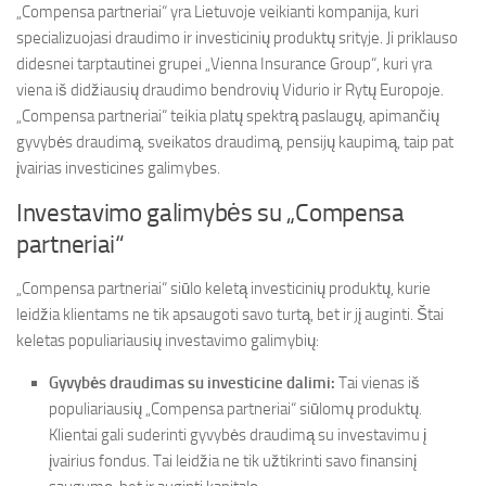
„Compensa partneriai“ yra Lietuvoje veikianti kompanija, kuri
specializuojasi draudimo ir investicinių produktų srityje. Ji priklauso
didesnei tarptautinei grupei „Vienna Insurance Group“, kuri yra
viena iš didžiausių draudimo bendrovių Vidurio ir Rytų Europoje.
„Compensa partneriai“ teikia platų spektrą paslaugų, apimančių
gyvybės draudimą, sveikatos draudimą, pensijų kaupimą, taip pat
įvairias investicines galimybes.
Investavimo galimybės su „Compensa
partneriai“
„Compensa partneriai“ siūlo keletą investicinių produktų, kurie
leidžia klientams ne tik apsaugoti savo turtą, bet ir jį auginti. Štai
keletas populiariausių investavimo galimybių:
Gyvybės draudimas su investicine dalimi:
Tai vienas iš
populiariausių „Compensa partneriai“ siūlomų produktų.
Klientai gali suderinti gyvybės draudimą su investavimu į
įvairius fondus. Tai leidžia ne tik užtikrinti savo finansinį