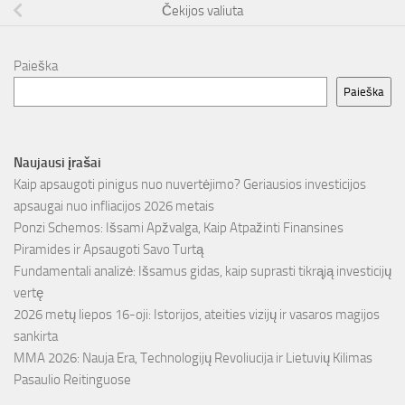
Čekijos valiuta
Paieška
Paieška
Naujausi įrašai
Kaip apsaugoti pinigus nuo nuvertėjimo? Geriausios investicijos
apsaugai nuo infliacijos 2026 metais
Ponzi Schemos: Išsami Apžvalga, Kaip Atpažinti Finansines
Piramides ir Apsaugoti Savo Turtą
Fundamentali analizė: Išsamus gidas, kaip suprasti tikrąją investicijų
vertę
2026 metų liepos 16-oji: Istorijos, ateities vizijų ir vasaros magijos
sankirta
MMA 2026: Nauja Era, Technologijų Revoliucija ir Lietuvių Kilimas
Pasaulio Reitinguose