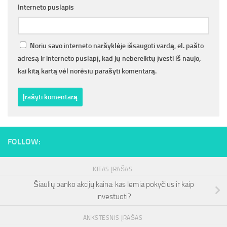
Interneto puslapis
Noriu savo interneto naršyklėje išsaugoti vardą, el. pašto
adresą ir interneto puslapį, kad jų nebereiktų įvesti iš naujo,
kai kitą kartą vėl norėsiu parašyti komentarą.
FOLLOW:
KITAS ĮRAŠAS
Šiaulių banko akcijų kaina: kas lemia pokyčius ir kaip
investuoti?
ANKSTESNIS ĮRAŠAS