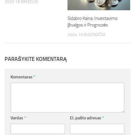
2025 18 BIRŽELIO
Sidabro Kaina: Investavimo
Įžvalgos ir Prognozės
2024 15 RUGPJŪČIO
PARAŠYKITE KOMENTARĄ
Komentaras
*
Vardas
*
El. pašto adresas
*