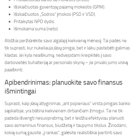
Išskaičiuotas gyventojų pajamų mokestis (GPM).
Išskaičiuotos „Sodros“ įmokos (PSD ir VSD).
Pritaikytas NPD dydis.
Išmokama suma (neto).
Atidžiai peržiūrėkite savo algalapį kiekvieną mėnesį. Tai padės ne
tik suprasti, kur nukeliauja jūsų pinigai, bet ir laiku pastebėti galimas
klaidas. Jei kyla neaiškumų, nedvejodami kreipkitės į savo
darbovietės buhalteriją ar personalo skyrių – jie privalo jums viską
paaiškinti.
Apibendrinimas: planuokite savo finansus
išmintingai
Suprasti, kaip jūsų atlyginimas „ant popieriaus“ virsta pinigais banko
sąskaitoje, yra būtina kiekvienam dirbančiam žmogui. Tai ne tik
padeda išvengti nesusipratimų, bet ir leidžia efektyviau planuoti
savo asmeninius finansus, biudžetą ir taupymo tikslus. Žinodami,
kokią sumą gausite „į rankas“, galėsite realistiškai įvertinti savo