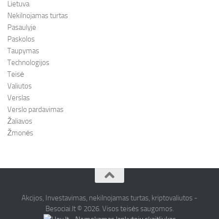
Lietuva
Nekilnojamas turtas
Pasaulyje
Paskolos
Taupymas
Technologijos
Teisė
Valiutos
Verslas
Verslo pardavimas
Žaliavos
Žmonės
Akcijos, Investavimas, nekilnojamas turtas, kriptovaliutos -
Besociai.lt © 2026. Visos teisės saugomos.