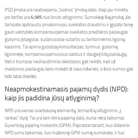
PSD įmoka yra neatsiejama „Sodros“ įmokų dalis. Kaip jau minėta,
jos tarifas yra
6,98%
nuo bruto atlyginimo. Sumokėję šią įmoką, jūs
tampate apdraustu privalomuoju sveikatos draudimu ir įgyjate teisę
gauti valstybės kompensuojamas sveikatos priežiūros paslaugas
gydymo įstaigose, sudariusiose sutartis su teritorinėmis ligonių
kasomis. Tai apima gydytojų konsultacijas, tyrimus, gydymą
ligoninėje, kompensuojamuosius vaistus ir daugelį kitų paslaugų.
Net ir trumpas nedraudiminis laikotarpis gali reikšti, kad už
medicinos paslaugas teks mokėti iš savo kišenės, o šios sumos gali
būti labai didelės.
Neapmokestinamasis pajamų dydis (NPD):
kaip jis padidina jūsų atlyginimą?
NPD yra vienas svarbiausių elementų, lemiančių atlyginimo „į
rankas“ dydį. Tai yra tam tikra pajamų dalis, kuriai nėra taikomas
Gyventojų pajamų mokestis (GPM). Paprastai tariant, kuo didesnis
NPD jums taikomas, tuo mažesnę GPM sumą sumokate, ir tuo