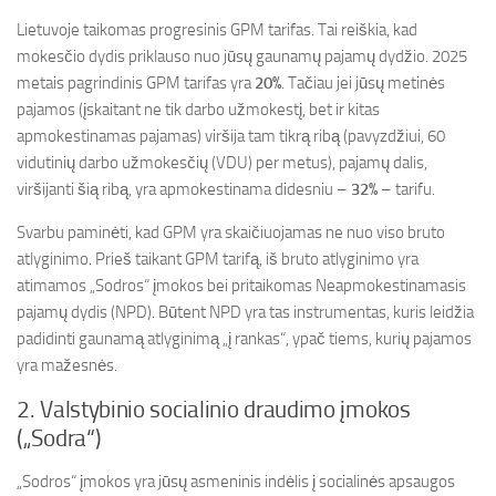
Lietuvoje taikomas progresinis GPM tarifas. Tai reiškia, kad
mokesčio dydis priklauso nuo jūsų gaunamų pajamų dydžio. 2025
metais pagrindinis GPM tarifas yra
20%
. Tačiau jei jūsų metinės
pajamos (įskaitant ne tik darbo užmokestį, bet ir kitas
apmokestinamas pajamas) viršija tam tikrą ribą (pavyzdžiui, 60
vidutinių darbo užmokesčių (VDU) per metus), pajamų dalis,
viršijanti šią ribą, yra apmokestinama didesniu –
32%
– tarifu.
Svarbu paminėti, kad GPM yra skaičiuojamas ne nuo viso bruto
atlyginimo. Prieš taikant GPM tarifą, iš bruto atlyginimo yra
atimamos „Sodros“ įmokos bei pritaikomas Neapmokestinamasis
pajamų dydis (NPD). Būtent NPD yra tas instrumentas, kuris leidžia
padidinti gaunamą atlyginimą „į rankas“, ypač tiems, kurių pajamos
yra mažesnės.
2. Valstybinio socialinio draudimo įmokos
(„Sodra“)
„Sodros“ įmokos yra jūsų asmeninis indėlis į socialinės apsaugos