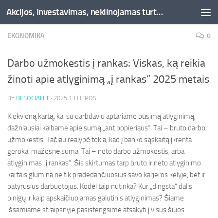
Akcijos, Investavimas, nekilnojamas turtas, kriptovaliutos - Besociai.lt
Skip to content
EKONOMIKA
0
Darbo užmokestis į rankas: Viskas, ką reikia
žinoti apie atlyginimą „į rankas“ 2025 metais
BY
BESOCIAI.LT
·
2025 13 LIEPOS
Kiekvieną kartą, kai su darbdaviu aptariame būsimą atlyginimą,
dažniausiai kalbame apie sumą „ant popieriaus“. Tai – bruto darbo
užmokestis. Tačiau realybė tokia, kad į banko sąskaitą įkrenta
gerokai mažesnė suma. Tai – neto darbo užmokestis, arba
atlyginimas „į rankas“. Šis skirtumas tarp bruto ir neto atlyginimo
kartais glumina ne tik pradedančiuosius savo karjeros kelyje, bet ir
patyrusius darbuotojus. Kodėl taip nutinka? Kur „dingsta“ dalis
pinigų ir kaip apskaičiuojamas galutinis atlyginimas? Šiame
išsamiame straipsnyje pasistengsime atsakyti į visus šiuos