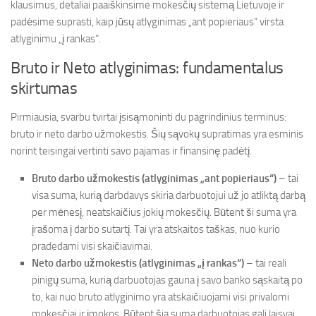
klausimus, detaliai paaiškinsime mokesčių sistemą Lietuvoje ir
padėsime suprasti, kaip jūsų atlyginimas „ant popieriaus“ virsta
atlyginimu „į rankas“.
Bruto ir Neto atlyginimas: fundamentalus
skirtumas
Pirmiausia, svarbu tvirtai įsisąmoninti du pagrindinius terminus:
bruto ir neto darbo užmokestis. Šių sąvokų supratimas yra esminis
norint teisingai vertinti savo pajamas ir finansinę padėtį.
Bruto darbo užmokestis (atlyginimas „ant popieriaus“)
– tai
visa suma, kurią darbdavys skiria darbuotojui už jo atliktą darbą
per mėnesį, neatskaičius jokių mokesčių. Būtent ši suma yra
įrašoma į darbo sutartį. Tai yra atskaitos taškas, nuo kurio
pradedami visi skaičiavimai.
Neto darbo užmokestis (atlyginimas „į rankas“)
– tai reali
pinigų suma, kurią darbuotojas gauna į savo banko sąskaitą po
to, kai nuo bruto atlyginimo yra atskaičiuojami visi privalomi
mokesčiai ir įmokos. Būtent šia suma darbuotojas gali laisvai