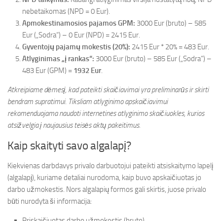
nebetaikomas (NPD = 0 Eur).
Apmokestinamosios pajamos GPM:
3000 Eur (bruto) – 585
Eur („Sodra“) – 0 Eur (NPD) = 2415 Eur.
Gyventojų pajamų mokestis (20%):
2415 Eur * 20% = 483 Eur.
Atlyginimas „į rankas“:
3000 Eur (bruto) – 585 Eur („Sodra“) –
483 Eur (GPM) =
1932 Eur
.
Atkreipiame dėmesį, kad pateikti skaičiavimai yra preliminarūs ir skirti
bendram supratimui. Tiksliam atlyginimo apskaičiavimui
rekomenduojama naudoti internetines atlyginimo skaičiuokles, kurios
atsižvelgia į naujausius teisės aktų pakeitimus.
Kaip skaityti savo algalapį?
Kiekvienas darbdavys privalo darbuotojui pateikti atsiskaitymo lapelį
(algalapį), kuriame detaliai nurodoma, kaip buvo apskaičiuotas jo
darbo užmokestis. Nors algalapių formos gali skirtis, juose privalo
būti nurodyta ši informacija:
Priskaičiuotas darbo užmokestis (bruto).