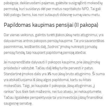
pabaigoje, deklaruodami pajamas, galėsite susigrąžinti mokesčių
permoką, kuri susidarys dėl per metus nepritaikyto NPD. Tai gali
būti patogu tiems, kas nori sutaupyti didesnę sumą vienu metu.
Papildomas kaupimas pensijai (II pakopa)
Dar vienas veiksnys, galintis turėti įtakos jūsų neto atlyginimui, yra
dalyvavimas antros pakopos pensijų kaupime. Tai yra savanoriškas
pasirinkimas, leidžiantis dalį „Sodros“ įmokų nukreipti į privatų
pensijų fondą, taip kaupiant papildomą pensiją ateičiai.
Jei nusprendžiate dalyvauti II pakopos kaupime, prie jūsų įmokų
prisideda ir valstybė. Tačiau dalį lėšų turite pervesti ir patys.
Standartinė įmokos dalis yra
3%
nuo jūsų bruto atlyginimo. Ši suma
yra atskaičiuojama iš jūsų algos papildomai, kartu su kitais
mokesčiais. Taigi, jei kaupiate II pakopoje, jūsų atlyginimas „į
rankas“ bus šiek tiek mažesnis, nei tuo atveju, jei nekauptumėte.
Tačiau ilgalaikėje perspektyvoje tai yra investicija į jūsų finansiškai
saugesnę senatvę.