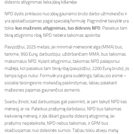
didesnis atlyginimas lieka jūsų kišenėje.
NPD dydis priklauso nuo jūsų gaunamo bruto darbo užmokesčio ir
yra apskaičiuojamas pagal specialią formulę. Pagrindinė taisyklė yra
tokia:
kuo mažesnis atlyginimas, tuo didesnis NPD
. Pasiekus tam
tikrą atlyginimo ribą, NPD nebėra taikomas apskritai.
Pavyzdžiui, 2025 metais, jei minimali mėnesinė alga (MMA) bus,
tarkime, 950 Eurų, darbuotojui, uždirbančiam MMA, bus taikomas
maksimalus NPD. Kylant atlyginimui, taikomas NPD palaipsniui
mažėja, kol pasiekus tam tikrą ribą (pavyzdžiui, 2200 Eurų bruto), jis
tampa lygus nuliui. Formulė yra gana sudėtinga, tačiau jos esmė –
socialiai teisingesnis mokesčių paskirstymas, labiau palaikant
mažesnes pajamas gaunančius asmenis.
Svarbu žinoti, kad darbuotojas gali pasirinkti, ar jam taikyti NPD kas
mėnesį, ar ne. Pateikus prašymą darbdaviui, NPD bus taikomas
kiekvieną mėnesį, ir jūs iškart gausite didesnį atlyginimą. Jei
prašymo nepateiksite, NPD nebus taikomas, ir GPM bus
skaičiuojamas nuo didesnės sumos. Tačiau tokiu atveju metų