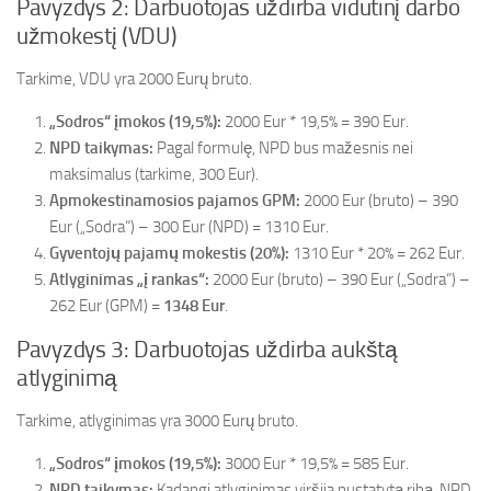
Pavyzdys 2: Darbuotojas uždirba vidutinį darbo
užmokestį (VDU)
Tarkime, VDU yra 2000 Eurų bruto.
„Sodros“ įmokos (19,5%):
2000 Eur * 19,5% = 390 Eur.
NPD taikymas:
Pagal formulę, NPD bus mažesnis nei
maksimalus (tarkime, 300 Eur).
Apmokestinamosios pajamos GPM:
2000 Eur (bruto) – 390
Eur („Sodra“) – 300 Eur (NPD) = 1310 Eur.
Gyventojų pajamų mokestis (20%):
1310 Eur * 20% = 262 Eur.
Atlyginimas „į rankas“:
2000 Eur (bruto) – 390 Eur („Sodra“) –
262 Eur (GPM) =
1348 Eur
.
Pavyzdys 3: Darbuotojas uždirba aukštą
atlyginimą
Tarkime, atlyginimas yra 3000 Eurų bruto.
„Sodros“ įmokos (19,5%):
3000 Eur * 19,5% = 585 Eur.
NPD taikymas:
Kadangi atlyginimas viršija nustatytą ribą, NPD