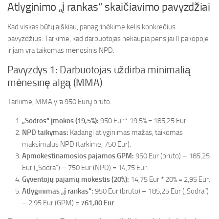
Atlyginimo „į rankas“ skaičiavimo pavyzdžiai
Kad viskas būtų aiškiau, panagrinėkime kelis konkrečius
pavyzdžius. Tarkime, kad darbuotojas nekaupia pensijai II pakopoje
ir jam yra taikomas mėnesinis NPD.
Pavyzdys 1: Darbuotojas uždirba minimalią
mėnesinę algą (MMA)
Tarkime, MMA yra 950 Eurų bruto.
„Sodros“ įmokos (19,5%):
950 Eur * 19,5% = 185,25 Eur.
NPD taikymas:
Kadangi atlyginimas mažas, taikomas
maksimalus NPD (tarkime, 750 Eur).
Apmokestinamosios pajamos GPM:
950 Eur (bruto) – 185,25
Eur („Sodra“) – 750 Eur (NPD) = 14,75 Eur.
Gyventojų pajamų mokestis (20%):
14,75 Eur * 20% = 2,95 Eur.
Atlyginimas „į rankas“:
950 Eur (bruto) – 185,25 Eur („Sodra“)
– 2,95 Eur (GPM) =
761,80 Eur
.