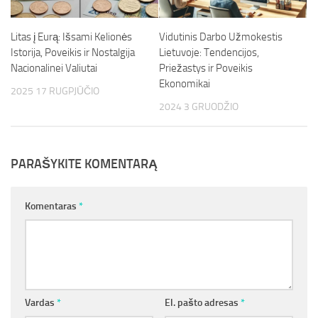
Litas į Eurą: Išsami Kelionės
Vidutinis Darbo Užmokestis
Istorija, Poveikis ir Nostalgija
Lietuvoje: Tendencijos,
Nacionalinei Valiutai
Priežastys ir Poveikis
Ekonomikai
2025 17 RUGPJŪČIO
2024 3 GRUODŽIO
PARAŠYKITE KOMENTARĄ
Komentaras
*
Vardas
*
El. pašto adresas
*