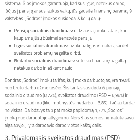
sistemą. Šios įmokos garantuoja, kad susirgus, netekus darbo,
išėjus į pensiją ar susilaukus vaikų, jūs gausite finansinę paramą iš
valstybės. „Sodros“ įmokos susideda iš kelių dalių:
Pensijų socialinis draudimas:
didžiausia įmokos dalis, kuri
kaupiama jūsų būsimai senatvės pensijai.
Ligos socialinis draudimas:
užtikrina ligos išmokas, kai dėl
sveikatos problemų negalite dirbti.
Nedarbo socialinis draudimas:
suteikia finansinę pagalbą
netekus darbo ir ieškant naujo.
Bendras „Sodros“ įmokų tarifas, kurį moka darbuotojas, yra
19,5%
nuo bruto darbo užmokesčio. Šis tarifas susideda iš pensijų
socialinio draudimo (8,72%), sveikatos draudimo (PSD – 6,98%) ir
socialinio draudimo (liko, motinystės, nedarbo – 3,8%). Tačiau tai dar
ne viskas. Darbdavys taip pat moka papildomą 1,77% „Sodros“
įmoką nuo darbuotojo atlyginimo. Nors šios sumos nematote savo
algalapyje, ji yra darbdavio darbo vietos kaštų dalis.
3. Privalomasis sveikatos draudimas (PSD)