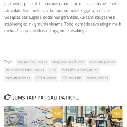
galimybes, prisiimti finansinius įsipareigojimus ir jaustis užtikrintai.
Atminkite, kad mokesčiai, kuriuos sumokate, grįžta jums per
viešąsias paslaugas ir socialines garantijas, kurdami saugesnę ir
stabilesnę aplinką mums visiems. Todėl domėtis savo atlyginimu ir
mokesčiais yra ne tik naudinga, bet ir atsakinga.
Tags:
atlyginimas į rankas
atlyginimo skaičiuoklė
bruto atlyginimas
darbo užmokestis į rankas
GPM
mokesčiai nuo atlyginimo
neto atlyginimas
NPD taikymas
PSD mokestis
Sodros įmokos
JUMS TAIP PAT GALI PATIKTI...
0
0