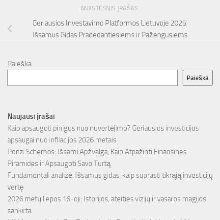
ANKSTESNIS ĮRAŠAS
Geriausios Investavimo Platformos Lietuvoje 2025:
Išsamus Gidas Pradedantiesiems ir Pažengusiems
Paieška
Paieška
Naujausi įrašai
Kaip apsaugoti pinigus nuo nuvertėjimo? Geriausios investicijos
apsaugai nuo infliacijos 2026 metais
Ponzi Schemos: Išsami Apžvalga, Kaip Atpažinti Finansines
Piramides ir Apsaugoti Savo Turtą
Fundamentali analizė: Išsamus gidas, kaip suprasti tikrąją investicijų
vertę
2026 metų liepos 16-oji: Istorijos, ateities vizijų ir vasaros magijos
sankirta