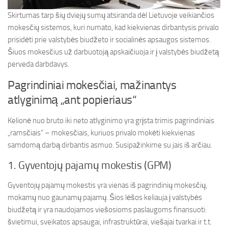
Skirtumas tarp šių dviejų sumų atsiranda dėl Lietuvoje veikiančios
mokesčių sistemos, kuri numato, kad kiekvienas dirbantysis privalo
prisidėti prie valstybės biudžeto ir socialinės apsaugos sistemos.
Šiuos mokesčius už darbuotoją apskaičiuoja ir į valstybės biudžetą
perveda darbdavys.
Pagrindiniai mokesčiai, mažinantys
atlyginimą „ant popieriaus“
Kelionė nuo bruto iki neto atlyginimo yra grįsta trimis pagrindiniais
„ramsčiais“ – mokesčiais, kuriuos privalo mokėti kiekvienas
samdomą darbą dirbantis asmuo. Susipažinkime su jais iš arčiau.
1. Gyventojų pajamų mokestis (GPM)
Gyventojų pajamų mokestis yra vienas iš pagrindinių mokesčių,
mokamų nuo gaunamų pajamų. Šios lėšos keliauja į valstybės
biudžetą ir yra naudojamos viešosioms paslaugoms finansuoti:
švietimui, sveikatos apsaugai, infrastruktūrai, viešajai tvarkai ir t.t.