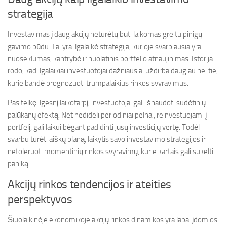
strategija
Investavimas į daug akcijų neturėtų būti laikomas greitu pinigų
gavimo būdu. Tai yra ilgalaikė strategija, kurioje svarbiausia yra
nuoseklumas, kantrybė ir nuolatinis portfelio atnaujinimas. Istorija
rodo, kad ilgalaikiai investuotojai dažniausiai uždirba daugiau nei tie,
kurie bandė prognozuoti trumpalaikius rinkos svyravimus.
Pasitelkę ilgesnį laikotarpį, investuotojai gali išnaudoti sudėtinių
palūkanų efektą. Net nedideli periodiniai pelnai, reinvestuojami į
portfelį, gali laikui bėgant padidinti jūsų investicijų vertę. Todėl
svarbu turėti aiškų planą, laikytis savo investavimo strategijos ir
netoleruoti momentinių rinkos svyravimų, kurie kartais gali sukelti
paniką.
Akcijų rinkos tendencijos ir ateities
perspektyvos
Šiuolaikinėje ekonomikoje akcijų rinkos dinamikos yra labai įdomios