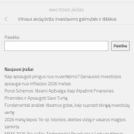
ANKSTESNIS ĮRAŠAS
Vilniaus akcijų birža: investavimo galimybės ir iššūkiai
Paieška
Paieška
Naujausi įrašai
Kaip apsaugoti pinigus nuo nuvertėjimo? Geriausios investicijos
apsaugai nuo infliacijos 2026 metais
Ponzi Schemos: Išsami Apžvalga, Kaip Atpažinti Finansines
Piramides ir Apsaugoti Savo Turtą
Fundamentali analizė: Išsamus gidas, kaip suprasti tikrąją investicijų
vertę
2026 metų liepos 16-oji: Istorijos, ateities vizijų ir vasaros magijos
sankirta