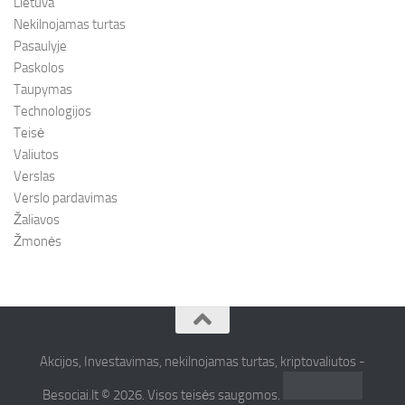
Lietuva
Nekilnojamas turtas
Pasaulyje
Paskolos
Taupymas
Technologijos
Teisė
Valiutos
Verslas
Verslo pardavimas
Žaliavos
Žmonės
Akcijos, Investavimas, nekilnojamas turtas, kriptovaliutos -
Besociai.lt © 2026. Visos teisės saugomos.