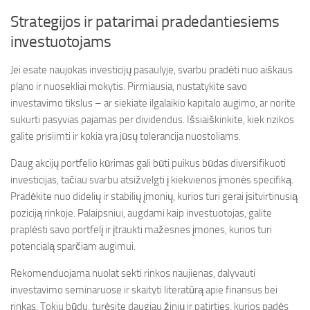
Strategijos ir patarimai pradedantiesiems
investuotojams
Jei esate naujokas investicijų pasaulyje, svarbu pradėti nuo aiškaus
plano ir nuosekliai mokytis. Pirmiausia, nustatykite savo
investavimo tikslus – ar siekiate ilgalaikio kapitalo augimo, ar norite
sukurti pasyvias pajamas per dividendus. Išsiaiškinkite, kiek rizikos
galite prisiimti ir kokia yra jūsų tolerancija nuostoliams.
Daug akcijų portfelio kūrimas gali būti puikus būdas diversifikuoti
investicijas, tačiau svarbu atsižvelgti į kiekvienos įmonės specifiką.
Pradėkite nuo didelių ir stabilių įmonių, kurios turi gerai įsitvirtinusią
poziciją rinkoje. Palaipsniui, augdami kaip investuotojas, galite
praplėsti savo portfelį ir įtraukti mažesnes įmones, kurios turi
potencialą sparčiam augimui.
Rekomenduojama nuolat sekti rinkos naujienas, dalyvauti
investavimo seminaruose ir skaityti literatūrą apie finansus bei
rinkas. Tokiu būdu, turėsite daugiau žinių ir patirties, kurios padės