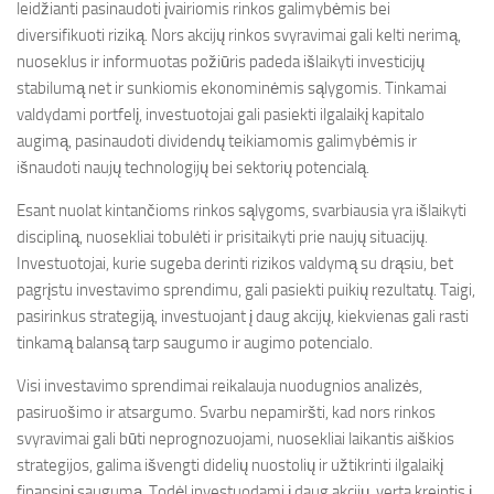
leidžianti pasinaudoti įvairiomis rinkos galimybėmis bei
diversifikuoti riziką. Nors akcijų rinkos svyravimai gali kelti nerimą,
nuoseklus ir informuotas požiūris padeda išlaikyti investicijų
stabilumą net ir sunkiomis ekonominėmis sąlygomis. Tinkamai
valdydami portfelį, investuotojai gali pasiekti ilgalaikį kapitalo
augimą, pasinaudoti dividendų teikiamomis galimybėmis ir
išnaudoti naujų technologijų bei sektorių potencialą.
Esant nuolat kintančioms rinkos sąlygoms, svarbiausia yra išlaikyti
discipliną, nuosekliai tobulėti ir prisitaikyti prie naujų situacijų.
Investuotojai, kurie sugeba derinti rizikos valdymą su drąsiu, bet
pagrįstu investavimo sprendimu, gali pasiekti puikių rezultatų. Taigi,
pasirinkus strategiją, investuojant į daug akcijų, kiekvienas gali rasti
tinkamą balansą tarp saugumo ir augimo potencialo.
Visi investavimo sprendimai reikalauja nuodugnios analizės,
pasiruošimo ir atsargumo. Svarbu nepamiršti, kad nors rinkos
svyravimai gali būti neprognozuojami, nuosekliai laikantis aiškios
strategijos, galima išvengti didelių nuostolių ir užtikrinti ilgalaikį
finansinį saugumą. Todėl investuodami į daug akcijų, verta kreiptis į