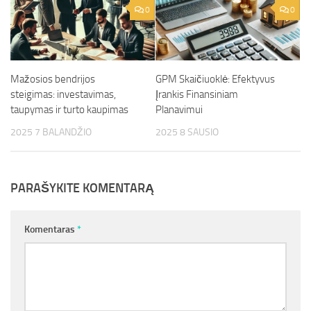
0
0
Mažosios bendrijos
GPM Skaičiuoklė: Efektyvus
steigimas: investavimas,
Įrankis Finansiniam
taupymas ir turto kaupimas
Planavimui
2025 7 BALANDŽIO
2025 8 SAUSIO
PARAŠYKITE KOMENTARĄ
Komentaras
*