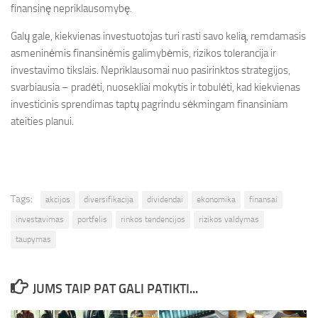
finansinę nepriklausomybę.
Galų gale, kiekvienas investuotojas turi rasti savo kelią, remdamasis
asmeninėmis finansinėmis galimybėmis, rizikos tolerancija ir
investavimo tikslais. Nepriklausomai nuo pasirinktos strategijos,
svarbiausia – pradėti, nuosekliai mokytis ir tobulėti, kad kiekvienas
investicinis sprendimas taptų pagrindu sėkmingam finansiniam
ateities planui.
Tags:
akcijos
diversifikacija
dividendai
ekonomika
finansai
investavimas
portfelis
rinkos tendencijos
rizikos valdymas
taupymas
JUMS TAIP PAT GALI PATIKTI...