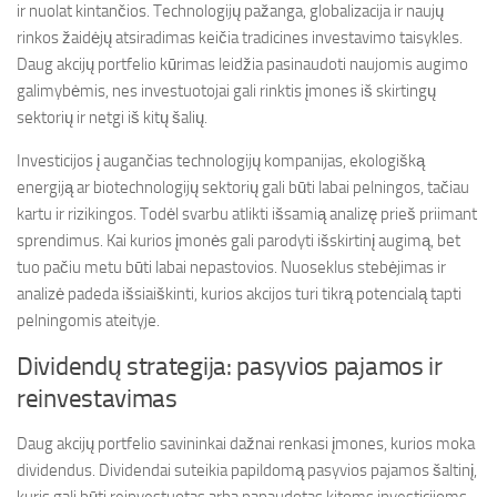
ir nuolat kintančios. Technologijų pažanga, globalizacija ir naujų
rinkos žaidėjų atsiradimas keičia tradicines investavimo taisykles.
Daug akcijų portfelio kūrimas leidžia pasinaudoti naujomis augimo
galimybėmis, nes investuotojai gali rinktis įmones iš skirtingų
sektorių ir netgi iš kitų šalių.
Investicijos į augančias technologijų kompanijas, ekologišką
energiją ar biotechnologijų sektorių gali būti labai pelningos, tačiau
kartu ir rizikingos. Todėl svarbu atlikti išsamią analizę prieš priimant
sprendimus. Kai kurios įmonės gali parodyti išskirtinį augimą, bet
tuo pačiu metu būti labai nepastovios. Nuoseklus stebėjimas ir
analizė padeda išsiaiškinti, kurios akcijos turi tikrą potencialą tapti
pelningomis ateityje.
Dividendų strategija: pasyvios pajamos ir
reinvestavimas
Daug akcijų portfelio savininkai dažnai renkasi įmones, kurios moka
dividendus. Dividendai suteikia papildomą pasyvios pajamos šaltinį,