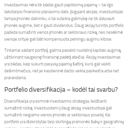
Investavimas nėra tik būdas gauti papildomų pajamų – tai ilgo
laikotarpio finansinio planavimo dalis. Įsigyjant akcijas, investuotojas
tampa įmonės dalininku, o tai suteikia galimybę ne tik dalyvauti
įmonės augime, bet ir gauti dividendus. Daug akcijų turintis portfelis
padeda sumažinti vienos įmonės ar sektoriaus riziką, nes nesėkmė
vienoje srityje gali būti kompensuota pelningu augimu kitose.
Tinkamai valdant portfelį, galima pasiekti nuolatinį kapitalo augimą,
užtikrinant saugesnę finansinę padėtį ateičiai. Akcijų investavimas
yra būdas, kaip sukurti pasyvių pajamų šaltinį, kuris gali veikti
dešimtmečius, net jei kasdieninė darbo veikla pasikeičia arba net
prarandama.
Portfelio diversifikacija – kodėl tai svarbu?
Diversifikacija yra esminė investavimo strategija, leidžianti
sumažinti riziką. Investuodami į daug akcijų, investuotojai gali
sumažinti neigiamo vienos įmonės ar sektoriaus poveikį. Kai
portfelis yra išskirstytas tarp skirtingų pramonės šakų ir geografinių