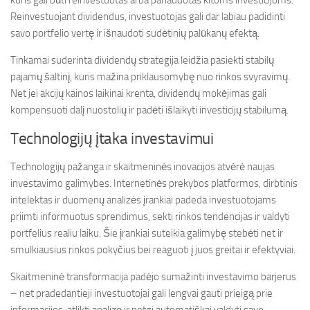
kuris gali būti reinvestuotas arba panaudotas kitoms investicijoms.
Reinvestuojant dividendus, investuotojas gali dar labiau padidinti
savo portfelio vertę ir išnaudoti sudėtinių palūkanų efektą.
Tinkamai suderinta dividendų strategija leidžia pasiekti stabilų
pajamų šaltinį, kuris mažina priklausomybę nuo rinkos svyravimų.
Net jei akcijų kainos laikinai krenta, dividendų mokėjimas gali
kompensuoti dalį nuostolių ir padėti išlaikyti investicijų stabilumą.
Technologijų įtaka investavimui
Technologijų pažanga ir skaitmeninės inovacijos atvėrė naujas
investavimo galimybes. Internetinės prekybos platformos, dirbtinis
intelektas ir duomenų analizės įrankiai padeda investuotojams
priimti informuotus sprendimus, sekti rinkos tendencijas ir valdyti
portfelius realiu laiku. Šie įrankiai suteikia galimybę stebėti net ir
smulkiausius rinkos pokyčius bei reaguoti į juos greitai ir efektyviai.
Skaitmeninė transformacija padėjo sumažinti investavimo barjerus
– net pradedantieji investuotojai gali lengvai gauti prieigą prie