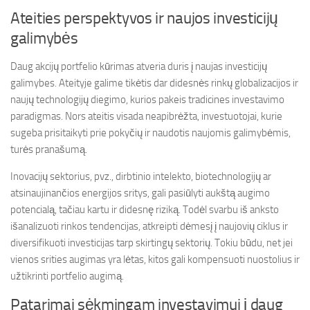
Ateities perspektyvos ir naujos investicijų
galimybės
Daug akcijų portfelio kūrimas atveria duris į naujas investicijų
galimybes. Ateityje galime tikėtis dar didesnės rinkų globalizacijos ir
naujų technologijų diegimo, kurios pakeis tradicines investavimo
paradigmas. Nors ateitis visada neapibrėžta, investuotojai, kurie
sugeba prisitaikyti prie pokyčių ir naudotis naujomis galimybėmis,
turės pranašumą.
Inovacijų sektorius, pvz., dirbtinio intelekto, biotechnologijų ar
atsinaujinančios energijos sritys, gali pasiūlyti aukštą augimo
potencialą, tačiau kartu ir didesnę riziką. Todėl svarbu iš anksto
išanalizuoti rinkos tendencijas, atkreipti dėmesį į naujovių ciklus ir
diversifikuoti investicijas tarp skirtingų sektorių. Tokiu būdu, net jei
vienos srities augimas yra lėtas, kitos gali kompensuoti nuostolius ir
užtikrinti portfelio augimą.
Patarimai sėkmingam investavimui į daug