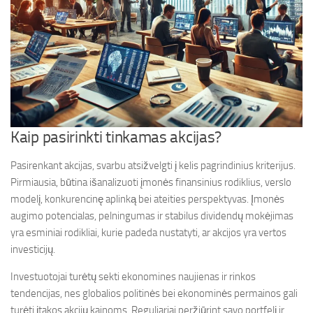
Kaip pasirinkti tinkamas akcijas?
Pasirenkant akcijas, svarbu atsižvelgti į kelis pagrindinius kriterijus.
Pirmiausia, būtina išanalizuoti įmonės finansinius rodiklius, verslo
modelį, konkurencinę aplinką bei ateities perspektyvas. Įmonės
augimo potencialas, pelningumas ir stabilus dividendų mokėjimas
yra esminiai rodikliai, kurie padeda nustatyti, ar akcijos yra vertos
investicijų.
Investuotojai turėtų sekti ekonomines naujienas ir rinkos
tendencijas, nes globalios politinės bei ekonominės permainos gali
turėti įtakos akcijų kainoms. Reguliariai peržiūrint savo portfelį ir