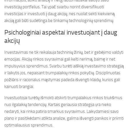
informacijos, atlikti analizę ir netgi automatiškai valdyti savo
investicijų portfelius. Tai ypač svarbu norint diversifikuoti
investicijas ir investuoti į daug akcijų, nes nuolat sekti kiekvieną
akciją gali būti sudėtinga be tinkamų technologinių sprendimų.
Psichologiniai aspektai investuojant į daug
akcijų
Investavimas ne tik reikalauja techninių žinių, bet ir gebėjimo valdyti
emocijas. Akcijų rinkos svyravimai gali kelti nerimą, baimę ir net
impulsyvius sprendimus. Svarbu turėti aiškią investavimo strategiją
ir laikytis jos, nepaisant trumpalaikių rinkos pokyčių. Disciplinuotas
požiūris ir racionalus mąstymas padeda išvengti klaidų, kurios gali
kainuoti brangiai.
Investuotojai turėtų išmokti atskirti trumpalaikius rinkos triukšmus
nuo ilgalaikių tendencijų. Kartais geriausia strategija yra nieko
nedaryti, kai rinka patiria smarkius svyravimus. Laikydamiesi savo
plano ir pasitikėdami atlikta analize, galima išvengti panikos ir priimti
optimaliausius sprendimus.