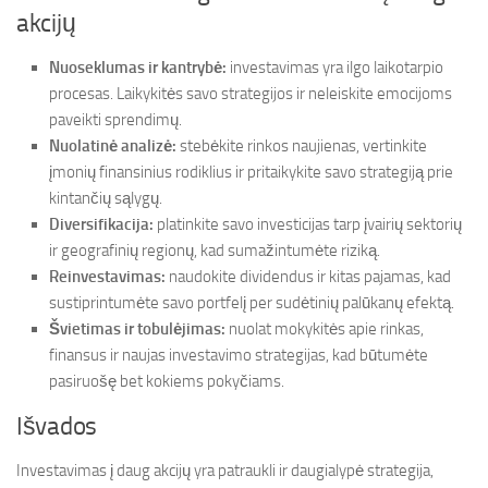
akcijų
Nuoseklumas ir kantrybė:
investavimas yra ilgo laikotarpio
procesas. Laikykitės savo strategijos ir neleiskite emocijoms
paveikti sprendimų.
Nuolatinė analizė:
stebėkite rinkos naujienas, vertinkite
įmonių finansinius rodiklius ir pritaikykite savo strategiją prie
kintančių sąlygų.
Diversifikacija:
platinkite savo investicijas tarp įvairių sektorių
ir geografinių regionų, kad sumažintumėte riziką.
Reinvestavimas:
naudokite dividendus ir kitas pajamas, kad
sustiprintumėte savo portfelį per sudėtinių palūkanų efektą.
Švietimas ir tobulėjimas:
nuolat mokykitės apie rinkas,
finansus ir naujas investavimo strategijas, kad būtumėte
pasiruošę bet kokiems pokyčiams.
Išvados
Investavimas į daug akcijų yra patraukli ir daugialypė strategija,