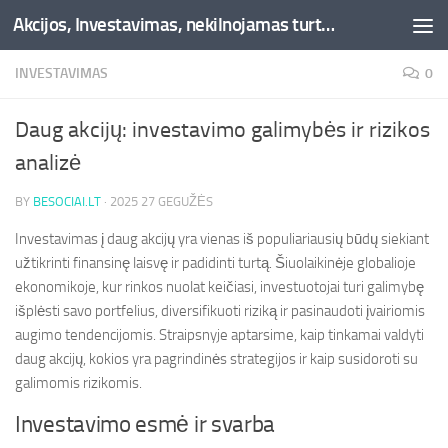
Akcijos, Investavimas, nekilnojamas turtas, kriptovaliutos - Besociai.lt
Skip to content
INVESTAVIMAS
0
Daug akcijų: investavimo galimybės ir rizikos
analizė
BY
BESOCIAI.LT
·
2025 27 GEGUŽĖS
Investavimas į daug akcijų yra vienas iš populiariausių būdų siekiant
užtikrinti finansinę laisvę ir padidinti turtą. Šiuolaikinėje globalioje
ekonomikoje, kur rinkos nuolat keičiasi, investuotojai turi galimybę
išplėsti savo portfelius, diversifikuoti riziką ir pasinaudoti įvairiomis
augimo tendencijomis. Straipsnyje aptarsime, kaip tinkamai valdyti
daug akcijų, kokios yra pagrindinės strategijos ir kaip susidoroti su
galimomis rizikomis.
Investavimo esmė ir svarba