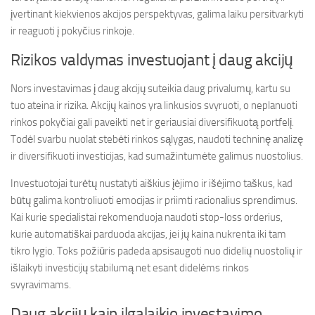
įvertinant kiekvienos akcijos perspektyvas, galima laiku persitvarkyti
ir reaguoti į pokyčius rinkoje.
Rizikos valdymas investuojant į daug akcijų
Nors investavimas į daug akcijų suteikia daug privalumų, kartu su
tuo ateina ir rizika. Akcijų kainos yra linkusios svyruoti, o neplanuoti
rinkos pokyčiai gali paveikti net ir geriausiai diversifikuotą portfelį.
Todėl svarbu nuolat stebėti rinkos sąlygas, naudoti techninę analizę
ir diversifikuoti investicijas, kad sumažintumėte galimus nuostolius.
Investuotojai turėtų nustatyti aiškius įėjimo ir išėjimo taškus, kad
būtų galima kontroliuoti emocijas ir priimti racionalius sprendimus.
Kai kurie specialistai rekomenduoja naudoti stop-loss orderius,
kurie automatiškai parduoda akcijas, jei jų kaina nukrenta iki tam
tikro lygio. Toks požiūris padeda apsisaugoti nuo didelių nuostolių ir
išlaikyti investicijų stabilumą net esant didelėms rinkos
svyravimams.
Daug akcijų kaip ilgalaikio investavimo