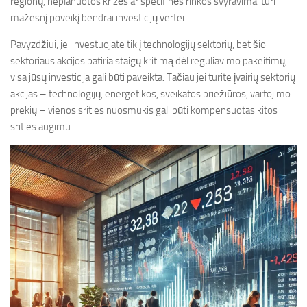
regionų, neplanuotos krizės ar specifinės rinkos svyravimai turi
mažesnį poveikį bendrai investicijų vertei.
Pavyzdžiui, jei investuojate tik į technologijų sektorių, bet šio
sektoriaus akcijos patiria staigų kritimą dėl reguliavimo pakeitimų,
visa jūsų investicija gali būti paveikta. Tačiau jei turite įvairių sektorių
akcijas – technologijų, energetikos, sveikatos priežiūros, vartojimo
prekių – vienos srities nuosmukis gali būti kompensuotas kitos
srities augimu.