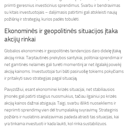
priimti geresnius investicinius sprendimus. Svarbu ir bendravimas
su kitais investuotojais – dalijimasis patirtimi gali atskleisti naujų
požiūrių ir strategijų, kurios padės tobulėti.
Ekonominės ir geopolitinės situacijos įtaka
akcijų rinkai
Globalios ekonominės ir geopolitinės tendencijos daro didelę įtaką
akcijų rinkai. Tarptautinės prekybos santykiai, politiniai sprendimai ir
net gamtinės nelaimės gali turėti momentinį ar net ilgalaikį poveikį
akcijų kainoms. Investuotojai turi būti pasiruošę tokiems pokyčiams
ir pritaikyti savo strategijas pagal situaciją.
Pavyzdžiui, esant ekonominei krizės situacijai, net stabiliausios
įmonės gali patirti staigius nuosmukius, tačiau ilgainiui po krizės
akcijų kainos dažnai atsigauja. Taigi, svarbu išlikti nuosekliems ir
nepriimti sprendimų vien dėl trumpalaikių svyravimų. Strateginis
požiūris ir nuolatinis analizavimas padeda atrasti tas situacijas, kai
yra tinkama investuoti ir kada laukti, kol rinka sustabilizuos.