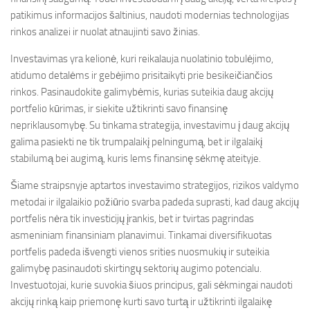
patikimus informacijos šaltinius, naudoti modernias technologijas
rinkos analizei ir nuolat atnaujinti savo žinias.
Investavimas yra kelionė, kuri reikalauja nuolatinio tobulėjimo,
atidumo detalėms ir gebėjimo prisitaikyti prie besikeičiančios
rinkos. Pasinaudokite galimybėmis, kurias suteikia daug akcijų
portfelio kūrimas, ir siekite užtikrinti savo finansinę
nepriklausomybę. Su tinkama strategija, investavimu į daug akcijų
galima pasiekti ne tik trumpalaikį pelningumą, bet ir ilgalaikį
stabilumą bei augimą, kuris lems finansinę sėkmę ateityje.
Šiame straipsnyje aptartos investavimo strategijos, rizikos valdymo
metodai ir ilgalaikio požiūrio svarba padeda suprasti, kad daug akcijų
portfelis nėra tik investicijų įrankis, bet ir tvirtas pagrindas
asmeniniam finansiniam planavimui. Tinkamai diversifikuotas
portfelis padeda išvengti vienos srities nuosmukių ir suteikia
galimybę pasinaudoti skirtingų sektorių augimo potencialu.
Investuotojai, kurie suvokia šiuos principus, gali sėkmingai naudoti
akcijų rinką kaip priemonę kurti savo turtą ir užtikrinti ilgalaikę