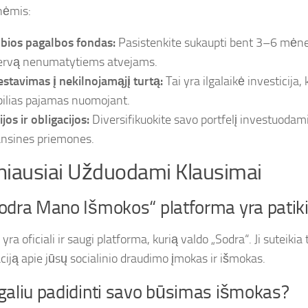
nėmis:
bios pagalbos fondas:
Pasistenkite sukaupti bent 3–6 mėne
ervą nenumatytiems atvejams.
estavimas į nekilnojamąjį turtą:
Tai yra ilgalaikė investicija, k
bilias pajamas nuomojant.
jos ir obligacijos:
Diversifikuokite savo portfelį investuodami 
ansines priemones.
iausiai Užduodami Klausimai
Sodra Mano Išmokos“ platforma yra pati
i yra oficiali ir saugi platforma, kurią valdo „Sodra“. Ji suteikia 
ciją apie jūsų socialinio draudimo įmokas ir išmokas.
galiu padidinti savo būsimas išmokas?