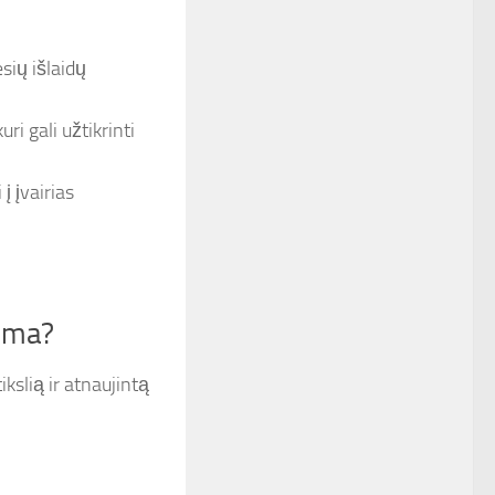
sių išlaidų
uri gali užtikrinti
į įvairias
kima?
tikslią ir atnaujintą