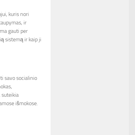
i, kuris nori
 taupymas, ir
ima gauti per
ą sistemą ir kaip ji
i savo socialinio
mokas,
 suteikia
unamose išmokose.