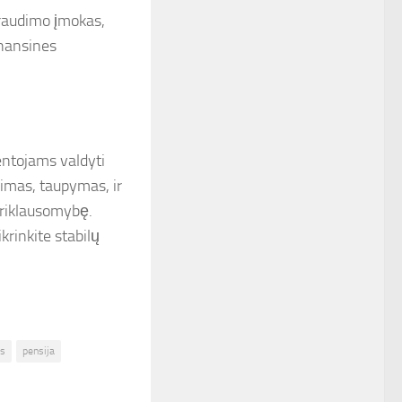
draudimo įmokas,
inansines
entojams valdyti
vimas, taupymas, ir
priklausomybę.
krinkite stabilų
as
pensija