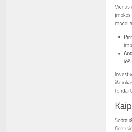
Vienas 
įmokos 
modelia
Pir
įmo
Ant
lėš
Investuo
išmokas 
fondai t
Kaip
Sodra iš
finansi