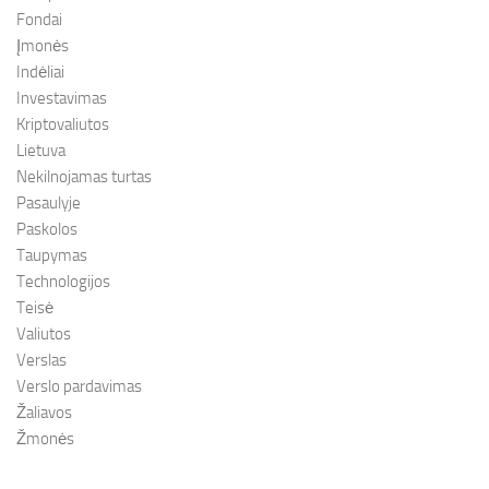
Fondai
Įmonės
Indėliai
Investavimas
Kriptovaliutos
Lietuva
Nekilnojamas turtas
Pasaulyje
Paskolos
Taupymas
Technologijos
Teisė
Valiutos
Verslas
Verslo pardavimas
Žaliavos
Žmonės