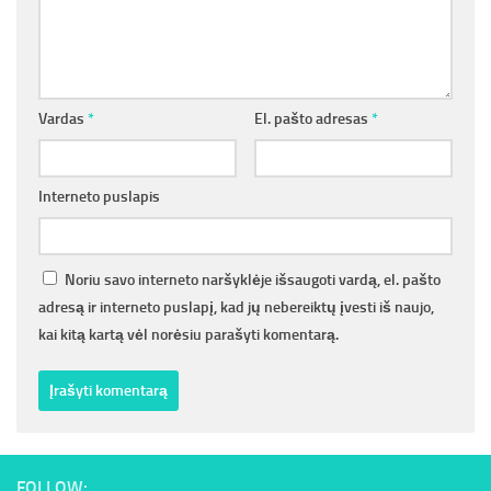
Vardas
*
El. pašto adresas
*
Interneto puslapis
Noriu savo interneto naršyklėje išsaugoti vardą, el. pašto
adresą ir interneto puslapį, kad jų nebereiktų įvesti iš naujo,
kai kitą kartą vėl norėsiu parašyti komentarą.
FOLLOW: