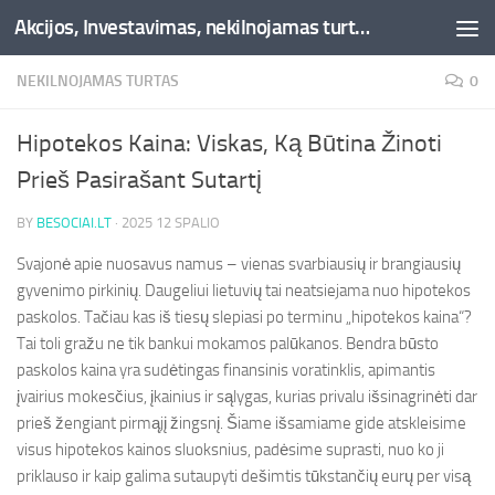
Akcijos, Investavimas, nekilnojamas turtas, kriptovaliutos - Besociai.lt
Skip to content
NEKILNOJAMAS TURTAS
0
Hipotekos Kaina: Viskas, Ką Būtina Žinoti
Prieš Pasirašant Sutartį
BY
BESOCIAI.LT
·
2025 12 SPALIO
Svajonė apie nuosavus namus – vienas svarbiausių ir brangiausių
gyvenimo pirkinių. Daugeliui lietuvių tai neatsiejama nuo hipotekos
paskolos. Tačiau kas iš tiesų slepiasi po terminu „hipotekos kaina“?
Tai toli gražu ne tik bankui mokamos palūkanos. Bendra būsto
paskolos kaina yra sudėtingas finansinis voratinklis, apimantis
įvairius mokesčius, įkainius ir sąlygas, kurias privalu išsinagrinėti dar
prieš žengiant pirmąjį žingsnį. Šiame išsamiame gide atskleisime
visus hipotekos kainos sluoksnius, padėsime suprasti, nuo ko ji
priklauso ir kaip galima sutaupyti dešimtis tūkstančių eurų per visą