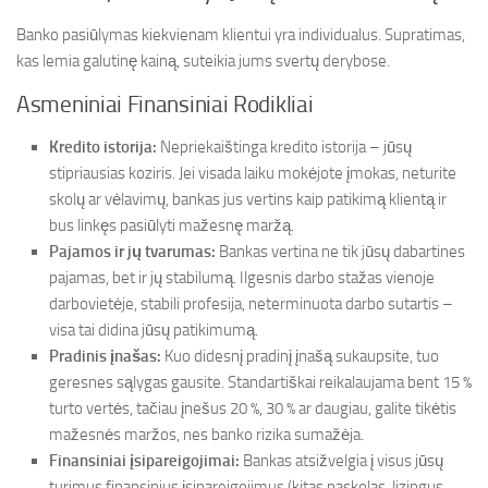
Banko pasiūlymas kiekvienam klientui yra individualus. Supratimas,
kas lemia galutinę kainą, suteikia jums svertų derybose.
Asmeniniai Finansiniai Rodikliai
Kredito istorija:
Nepriekaištinga kredito istorija – jūsų
stipriausias koziris. Jei visada laiku mokėjote įmokas, neturite
skolų ar vėlavimų, bankas jus vertins kaip patikimą klientą ir
bus linkęs pasiūlyti mažesnę maržą.
Pajamos ir jų tvarumas:
Bankas vertina ne tik jūsų dabartines
pajamas, bet ir jų stabilumą. Ilgesnis darbo stažas vienoje
darbovietėje, stabili profesija, neterminuota darbo sutartis –
visa tai didina jūsų patikimumą.
Pradinis įnašas:
Kuo didesnį pradinį įnašą sukaupsite, tuo
geresnes sąlygas gausite. Standartiškai reikalaujama bent 15 %
turto vertės, tačiau įnešus 20 %, 30 % ar daugiau, galite tikėtis
mažesnės maržos, nes banko rizika sumažėja.
Finansiniai įsipareigojimai:
Bankas atsižvelgia į visus jūsų
turimus finansinius įsipareigojimus (kitas paskolas, lizingus,