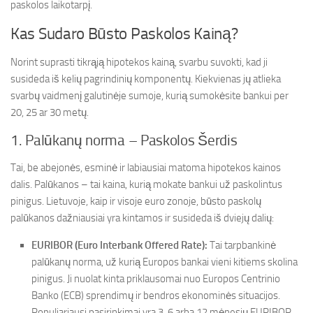
paskolos laikotarpį.
Kas Sudaro Būsto Paskolos Kainą?
Norint suprasti tikrąją hipotekos kainą, svarbu suvokti, kad ji
susideda iš kelių pagrindinių komponentų. Kiekvienas jų atlieka
svarbų vaidmenį galutinėje sumoje, kurią sumokėsite bankui per
20, 25 ar 30 metų.
1. Palūkanų norma – Paskolos Šerdis
Tai, be abejonės, esminė ir labiausiai matoma hipotekos kainos
dalis. Palūkanos – tai kaina, kurią mokate bankui už paskolintus
pinigus. Lietuvoje, kaip ir visoje euro zonoje, būsto paskolų
palūkanos dažniausiai yra kintamos ir susideda iš dviejų dalių:
EURIBOR (Euro Interbank Offered Rate):
Tai tarpbankinė
palūkanų norma, už kurią Europos bankai vieni kitiems skolina
pinigus. Ji nuolat kinta priklausomai nuo Europos Centrinio
Banko (ECB) sprendimų ir bendros ekonominės situacijos.
Populiariausi pasirinkimai yra 3, 6 arba 12 mėnesių EURIBOR.