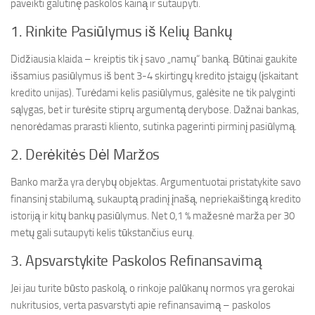
paveikti galutinę paskolos kainą ir sutaupyti.
1. Rinkite Pasiūlymus iš Kelių Bankų
Didžiausia klaida – kreiptis tik į savo „namų“ banką. Būtinai gaukite
išsamius pasiūlymus iš bent 3-4 skirtingų kredito įstaigų (įskaitant
kredito unijas). Turėdami kelis pasiūlymus, galėsite ne tik palyginti
sąlygas, bet ir turėsite stiprų argumentą derybose. Dažnai bankas,
nenorėdamas prarasti kliento, sutinka pagerinti pirminį pasiūlymą.
2. Derėkitės Dėl Maržos
Banko marža yra derybų objektas. Argumentuotai pristatykite savo
finansinį stabilumą, sukauptą pradinį įnašą, nepriekaištingą kredito
istoriją ir kitų bankų pasiūlymus. Net 0,1 % mažesnė marža per 30
metų gali sutaupyti kelis tūkstančius eurų.
3. Apsvarstykite Paskolos Refinansavimą
Jei jau turite būsto paskolą, o rinkoje palūkanų normos yra gerokai
nukritusios, verta pasvarstyti apie refinansavimą – paskolos