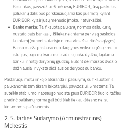
Pasirinkus, pavyzdžiui, 6 mėnesių EURIBOR, jūsų paskolos
palūkanų dalis bus perskaičiuojama kas pusmetį. Kylant
EURIBOR, kyla ir jūsų mėnesio įmoka, ir atvirkščiai.
Banko marža:
Tai fiksuota palūkanų normos dalis, kurią
nustato pats bankas. Ji išlieka nekintama per visą paskolos
laikotarpį (nebent sutartyje numatytos išskirtinės sąlygos).
Banko marža priklauso nuo daugybės veiksnių: jūsų kredito
istorijos, pajamų tvarumo, pradinio įnašo dydžio, lojalumo
bankui ir netgi derybinių įgūdžių. Būtent dėl maržos dydžio
dažniausiai ir vyksta didžiausios derybos su banku.
Pastaruoju metu rinkoje atsiranda ir pasiūlymų su fiksuotomis
palūkanomis tam tikram laikotarpiui, pavyzdžiui, 5 metams. Tai
suteikia stabilumo ir apsaugo nuo staigaus EURIBOR šuolio, tačiau
pradinė palūkanų norma gali būti šiek tiek aukštesnė nei su
kintamomis palūkanomis.
2. Sutarties Sudarymo (Administracinis)
Mokestis