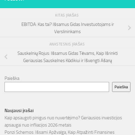
KITAS ĮRAŠAS
EBITDA: Kas tai? Išsamus Gidas Investuotojams ir
Verslininkams
ANKSTESNIS ĮRAŠAS
Sauskelnių Rojus: Išsamus Gidas Tėvams, Kaip Išrinkti
Geriausias Sauskelnes Kūdikiui ir Išvengti Ašarų
Paieška
Paieška
Naujausi įrašai
Kaip apsaugoti pinigus nuo nuvertėjimo? Geriausios investicijos
apsaugai nuo infliacijos 2026 metais
Ponzi Schemos: Išsami Apžvalga, Kaip Atpažinti Finansines