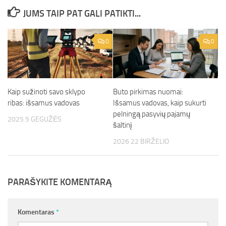
JUMS TAIP PAT GALI PATIKTI...
0
0
Kaip sužinoti savo sklypo
Buto pirkimas nuomai:
ribas: išsamus vadovas
Išsamus vadovas, kaip sukurti
pelningą pasyvių pajamų
2025 5 GEGUŽĖS
šaltinį
2026 22 BIRŽELIO
PARAŠYKITE KOMENTARĄ
Komentaras
*