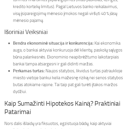
kredito kortelių limitus). Pagal Lietuvos banko reikalavimus,
visų įsipareigojimų mėnesio įmokos negali viršyti 40 % jūsų
mėnesio pajamų.
Išoriniai Veiksniai
Bendra ekonominė situacija ir konkurencija:
Kai ekonomika
auga, o bankai aktyviai konkuruoja dėl klientų, paskolų sąlygos
būna palankesnės. Ekonominio neapibrėžtumo laikotarpiais
bankai tampa atsargesni ir gali didinti maržas.
Perkamas turtas:
Naujos statybos, likvidus turtas patrauklioje
miesto vietoje bankui kelia mažesnę riziką nei senos statybos
butas atokiame rajone. Tai taip pat gali turėti įtakos maržos
dydžiui.
Kaip Sumažinti Hipotekos Kainą? Praktiniai
Patarimai
Nors dalis išlaidų yra fiksuotos, egzistuoja būdų, kaip aktyviai