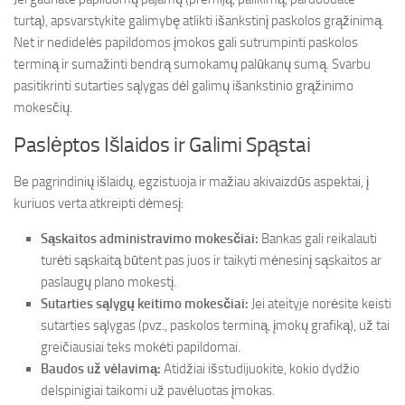
turtą), apsvarstykite galimybę atlikti išankstinį paskolos grąžinimą.
Net ir nedidelės papildomos įmokos gali sutrumpinti paskolos
terminą ir sumažinti bendrą sumokamų palūkanų sumą. Svarbu
pasitikrinti sutarties sąlygas dėl galimų išankstinio grąžinimo
mokesčių.
Paslėptos Išlaidos ir Galimi Spąstai
Be pagrindinių išlaidų, egzistuoja ir mažiau akivaizdūs aspektai, į
kuriuos verta atkreipti dėmesį:
Sąskaitos administravimo mokesčiai:
Bankas gali reikalauti
turėti sąskaitą būtent pas juos ir taikyti mėnesinį sąskaitos ar
paslaugų plano mokestį.
Sutarties sąlygų keitimo mokesčiai:
Jei ateityje norėsite keisti
sutarties sąlygas (pvz., paskolos terminą, įmokų grafiką), už tai
greičiausiai teks mokėti papildomai.
Baudos už vėlavimą:
Atidžiai išstudijuokite, kokio dydžio
delspinigiai taikomi už pavėluotas įmokas.