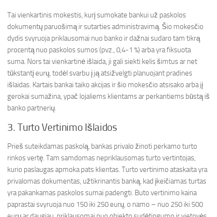
Tai vienkartinis mokestis, kurį sumokate bankui už paskolos
dokumentų paruošimą ir sutarties administravimą. Šio mokesčio
dydis svyruoja priklausomai nuo banko ir dažnai sudaro tam tikrą
procentą nuo paskolos sumos (pvz., 0,4-1 %) arba yra fiksuota
suma. Nors tai vienkartinė išlaida, ji gali siekti kelis šimtus ar net
tūkstantį eurų, todėl svarbu į ją atsižvelgti planuojant pradines
išlaidas. Kartais bankai taiko akcijas ir šio mokesčio atsisako arba jį
gerokai sumažina, ypač lojaliems klientams ar perkantiems būstą iš
banko partnerių.
3. Turto Vertinimo Išlaidos
Prieš suteikdamas paskolą, bankas privalo žinoti perkamo turto
rinkos vertę. Tam samdomas nepriklausomas turto vertintojas,
kurio paslaugas apmoka pats klientas. Turto vertinimo ataskaita yra
privalomas dokumentas, užtikrinantis banką, kad įkeičiamas turtas
yra pakankamas paskolos sumai padengti. Buto vertinimo kaina
paprastai svyruoja nuo 150 iki 250 eurų, o namo – nuo 250 iki 500
eurų ar daugiau, priklausomai nuo objekto sudėtingumo ir vietovės.