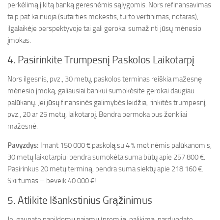
perkėlimą į kitą banką geresnėmis sąlygomis. Nors refinansavimas
taip pat kainuoja (sutarties mokestis, turto vertinimas, notaras),
ilgalaikėje perspektyvoje tai gali gerokai sumažinti jūsų mėnesio
įmokas.
4. Pasirinkite Trumpesnį Paskolos Laikotarpį
Nors ilgesnis, pvz., 30 metų, paskolos terminas reiškia mažesnę
mėnesio įmoką, galiausiai bankui sumokėsite gerokai daugiau
palūkanų. Jei jūsų finansinės galimybės leidžia, rinkitės trumpesnį,
pvz., 20 ar 25 metų, laikotarpį. Bendra permoka bus ženkliai
mažesnė.
Pavyzdys:
Imant 150 000 € paskolą su 4 % metinėmis palūkanomis,
30 metų laikotarpiui bendra sumokėta suma būtų apie 257 800 €.
Pasirinkus 20 metų terminą, bendra suma siektų apie 218 160 €.
Skirtumas – beveik 40 000 €!
5. Atlikite Išankstinius Grąžinimus
Jei gaunate papildomų pajamų (premiją, palikimą, parduodate