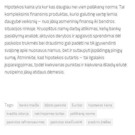
Hipotekos kaina yra kur kas daugiau nei vien palūkanų norma. Tai
kompleksinis finansinis produktas, kurio galutinę vertę lemia
daugybė veiksnių – nuo jūsų asmeninių finansų iki bendros
situacijos rinkoje. Kruopštus namų darbų atlikimas, kelių bankų
pasiūlymų analizė, aktyvios derybos ir apgalvoti sprendimai dėl
paskolos trukmės bei draudimo gali padėti ne tik įgyvendinti
svajonę apie nuosavus namus, bet ir sutaupyti įspūdingą pinigų
sumą. Atminkite, kad hipotekos sutartis – tai ilgalaikis
įsipareigojimas, todėl kiekvienas punktas ir kiekviena išlaidų eilutė
nusipelno jūsų atidaus dėmesio.
Tags:
banko marža
būsto paskola
Euribor
hipotekos kaina
kredito istorija
nekilnojamas turtas
palūkanų norma
paskolos refinansavimas
paskolos skaičiuoklė
pradinis įnašas