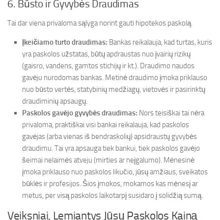
6. Būsto ir Gyvybės Draudimas
Tai dar viena privaloma sąlyga norint gauti hipotekos paskolą.
Įkeičiamo turto draudimas:
Bankas reikalauja, kad turtas, kuris
yra paskolos užstatas, būtų apdraustas nuo įvairių rizikų
(gaisro, vandens, gamtos stichijų ir kt.). Draudimo naudos
gavėju nurodomas bankas. Metinė draudimo įmoka priklauso
nuo būsto vertės, statybinių medžiagų, vietovės ir pasirinktų
draudiminių apsaugų.
Paskolos gavėjo gyvybės draudimas:
Nors teisiškai tai nėra
privaloma, praktiškai visi bankai reikalauja, kad paskolos
gavėjas (arba vienas iš bendraskolių) apsidraustų gyvybės
draudimu. Tai yra apsauga tiek bankui, tiek paskolos gavėjo
šeimai nelaimės atveju (mirties ar neįgalumo). Mėnesinė
įmoka priklauso nuo paskolos likučio, jūsų amžiaus, sveikatos
būklės ir profesijos. Šios įmokos, mokamos kas mėnesį ar
metus, per visą paskolos laikotarpį susidaro į solidžią sumą.
Veiksniai, Lemiantys Jūsų Paskolos Kainą