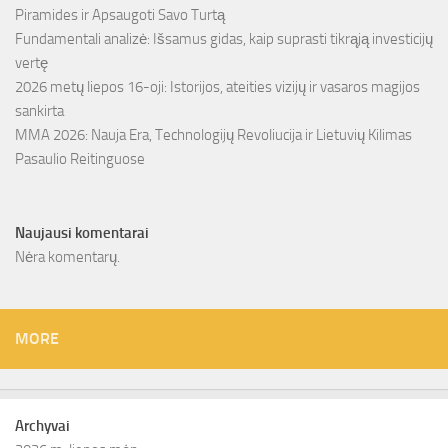
Piramides ir Apsaugoti Savo Turtą
Fundamentali analizė: Išsamus gidas, kaip suprasti tikrąją investicijų
vertę
2026 metų liepos 16-oji: Istorijos, ateities vizijų ir vasaros magijos
sankirta
MMA 2026: Nauja Era, Technologijų Revoliucija ir Lietuvių Kilimas
Pasaulio Reitinguose
Naujausi komentarai
Nėra komentarų.
MORE
Archyvai