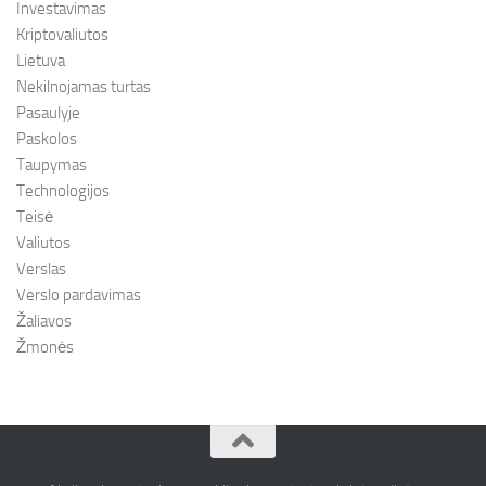
Investavimas
Kriptovaliutos
Lietuva
Nekilnojamas turtas
Pasaulyje
Paskolos
Taupymas
Technologijos
Teisė
Valiutos
Verslas
Verslo pardavimas
Žaliavos
Žmonės