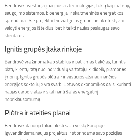
Bendrovė investuoja į naujausias technologijas, tokių kaip baterijų
saugojimo sistemos, bioenergija, ir skaitmeninės energetikos
sprendimai. Šie projektai leidžia Ignitis grupei ne tik efektyviai
valdyti energijos išteklius, bet ir teikti naujas paslaugas savo
klientams.
Ignitis grupės įtaka rinkoje
Bendrovė yra žinoma kaip stabilus ir patikimas tiekėjas, turintis
platų klientų ratą nuo individualių vartotojų iki didelių pramonės
įmonių. Ignitis grupės plėtra ir investicijos atsinaujinančios
energijos sektoriuje yra svarbi Lietuvos ekonomikos dalis, kurianti
naujas darbo vietas ir skatinanti šalies energetinį
nepriklausomumą.
Plėtra ir ateities planai
Bendrovė planuoja toliau plėsti savo veiklą Europoje,
įgyvendindama naujus projektus ir stiprindama savo pozicijas