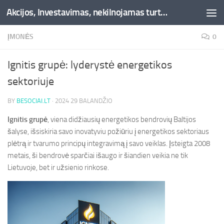
Akcijos, Investavimas, nekilnojamas turtas, kriptovaliutos - Besociai.lt
Skip to content
ĮMONĖS
0
Ignitis grupė: lyderystė energetikos
sektoriuje
BY
BESOCIAI.LT
·
2024 29 BALANDŽIO
Ignitis grupė
, viena didžiausių energetikos bendrovių Baltijos
šalyse, išsiskiria savo inovatyviu požiūriu į energetikos sektoriaus
plėtrą ir tvarumo principų integravimą į savo veiklas. Įsteigta 2008
metais, ši bendrovė sparčiai išaugo ir šiandien veikia ne tik
Lietuvoje, bet ir užsienio rinkose.