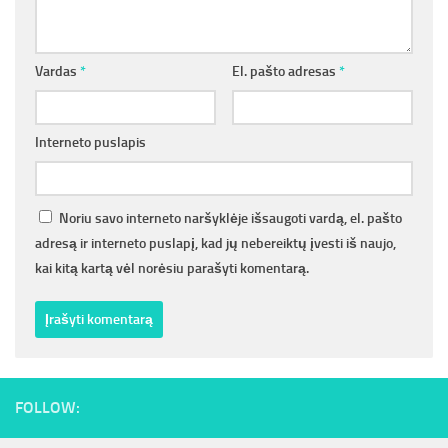
Vardas
*
El. pašto adresas
*
Interneto puslapis
Noriu savo interneto naršyklėje išsaugoti vardą, el. pašto
adresą ir interneto puslapį, kad jų nebereiktų įvesti iš naujo,
kai kitą kartą vėl norėsiu parašyti komentarą.
FOLLOW: