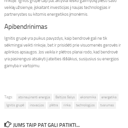
rinkoje. Ignitis grupė taip pat aktyviai ieško galimybių plėsti savo
veiklą užsienyje, įskaitant investicijas į naujas technologijas ir
partnerystes su kitomis energetikos įmonėmis.
Apibendrinimas
Ignitis grupė yra puikus pavyzdys, kaip bendrovė gali ne tik
sėkmingai veikti rinkoje, bet ir prisidėti prie visuomenės gerovės ir
aplinkos apsaugos. Jos veikla ir plėtros planai rodo, kad bendrovė
yra pasirengusi atsakyti į ateities iššūkius, susijusius su energijos
gamyba ir vartojimu.
Tags:
atsinaujinanti energija
Baltijos šalys
ekonomika
energetika
Ignitis grupė
inovacijos
plėtra
rinka
technologijos
tvarumas
JUMS TAIP PAT GALI PATIKTI...