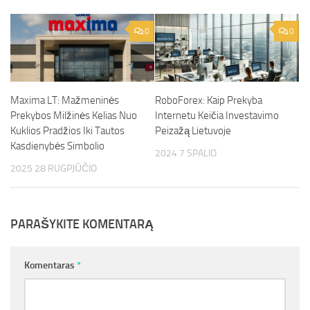
0
0
Maxima LT: Mažmeninės
RoboForex: Kaip Prekyba
Prekybos Milžinės Kelias Nuo
Internetu Keičia Investavimo
Kuklios Pradžios Iki Tautos
Peizažą Lietuvoje
Kasdienybės Simbolio
2024 7 SPALIO
2025 28 RUGPJŪČIO
PARAŠYKITE KOMENTARĄ
Komentaras
*