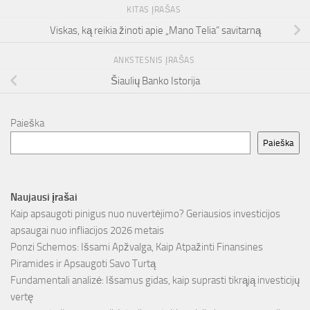
KITAS ĮRAŠAS
Viskas, ką reikia žinoti apie „Mano Telia“ savitarną
ANKSTESNIS ĮRAŠAS
Šiaulių Banko Istorija
Paieška
Paieška
Naujausi įrašai
Kaip apsaugoti pinigus nuo nuvertėjimo? Geriausios investicijos
apsaugai nuo infliacijos 2026 metais
Ponzi Schemos: Išsami Apžvalga, Kaip Atpažinti Finansines
Piramides ir Apsaugoti Savo Turtą
Fundamentali analizė: Išsamus gidas, kaip suprasti tikrąją investicijų
vertę