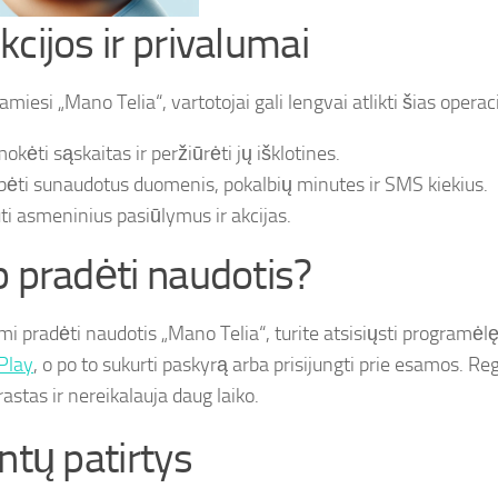
kcijos ir privalumai
iesi „Mano Telia“, vartotojai gali lengvai atlikti šias operaci
okėti sąskaitas ir peržiūrėti jų išklotines.
bėti sunaudotus duomenis, pokalbių minutes ir SMS kiekius.
ti asmeninius pasiūlymus ir akcijas.
p pradėti naudotis?
i pradėti naudotis „Mano Telia“, turite atsisiųsti programėlę
Play
, o po to sukurti paskyrą arba prisijungti prie esamos. Re
astas ir nereikalauja daug laiko.
ntų patirtys