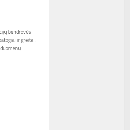
acijų bendrovės
togiai ir greitai.
ti duomenų