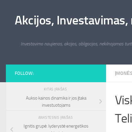
Skip to content
Akcijos, Investavimas, 
Investavimo naujienos, akcijos, obligacijos, nekilnojamas turta
FOLLOW:
ĮMONĖ
KITAS ĮRAŠAS
Vis
Aukso kainos dinamika ir jos įtaka
investuotojams
Tel
ANKSTESNIS ĮRAŠAS
Ignitis grupė: lyderystė energetikos