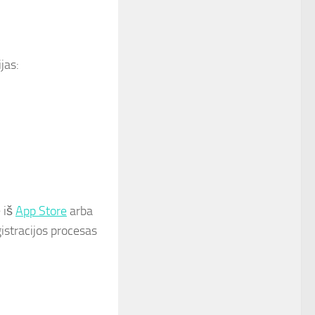
jas:
 iš
App Store
arba
gistracijos procesas