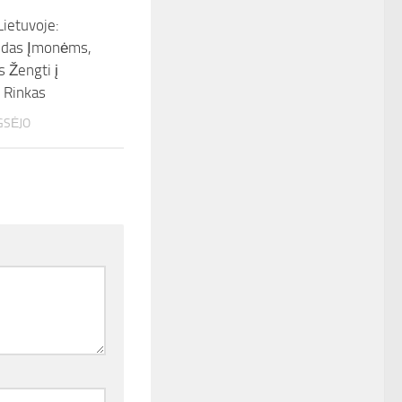
Lietuvoje:
idas Įmonėms,
 Žengti į
 Rinkas
GSĖJO