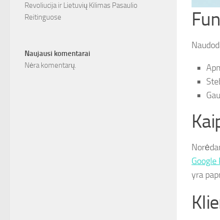
Revoliucija ir Lietuvių Kilimas Pasaulio
Fun
Reitinguose
Naudodam
Naujausi komentarai
Nėra komentarų.
Apm
Ste
Gau
Kai
Norėdam
Google 
yra papr
Klie