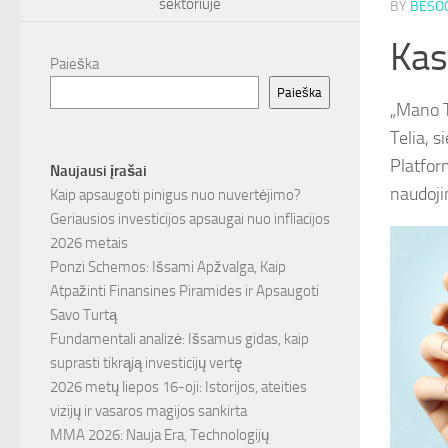
sektoriuje
BY
BESOC
Kas
Paieška
Paieška
„Mano T
Telia, s
Platfor
Naujausi įrašai
naudojim
Kaip apsaugoti pinigus nuo nuvertėjimo?
Geriausios investicijos apsaugai nuo infliacijos
2026 metais
Ponzi Schemos: Išsami Apžvalga, Kaip
Atpažinti Finansines Piramides ir Apsaugoti
Savo Turtą
Fundamentali analizė: Išsamus gidas, kaip
suprasti tikrąją investicijų vertę
2026 metų liepos 16-oji: Istorijos, ateities
vizijų ir vasaros magijos sankirta
MMA 2026: Nauja Era, Technologijų