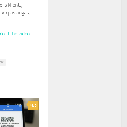
lis klientų
savo paslaugas,
YouTube video
.
ėlė
0