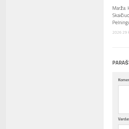
Marža: K
Skaičiuot
Pelnin
2026 29
PARAŠ
Komen
Varda