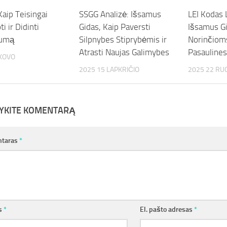
aip Teisingai
SSGG Analizė: Išsamus
LEI Kodas 
i ir Didinti
Gidas, Kaip Paversti
Išsamus G
gumą
Silpnybes Stiprybėmis ir
Norinčioms
Atrasti Naujas Galimybes
Pasaulines
 KOVO
2025 15 LAPKRIČIO
2025 22 RU
YKITE KOMENTARĄ
taras
*
s
*
El. pašto adresas
*