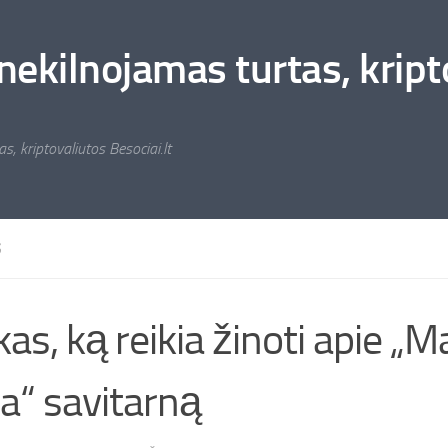
nekilnojamas turtas, kripto
s, kriptovaliutos Besociai.lt
S
kas, ką reikia žinoti apie „
ia“ savitarną