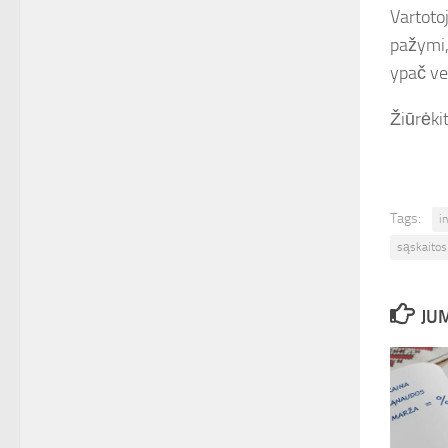
Vartoto
pažymi,
ypač ver
Žiūrėkit
Tags:
i
sąskaito
JUM