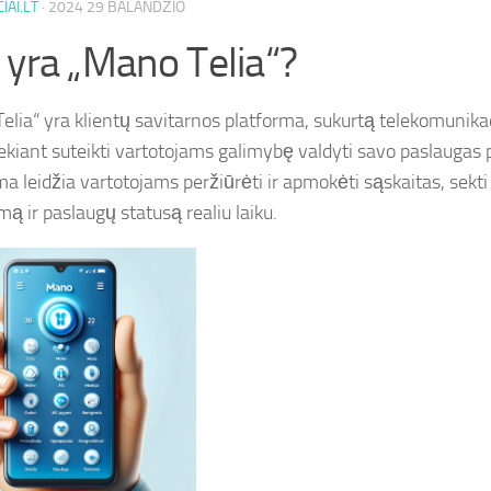
IAI.LT
·
2024 29 BALANDŽIO
 yra „Mano Telia“?
elia“ yra klientų savitarnos platforma, sukurtą telekomunik
iekiant suteikti vartotojams galimybę valdyti savo paslaugas pa
ma leidžia vartotojams peržiūrėti ir apmokėti sąskaitas, sek
ą ir paslaugų statusą realiu laiku.