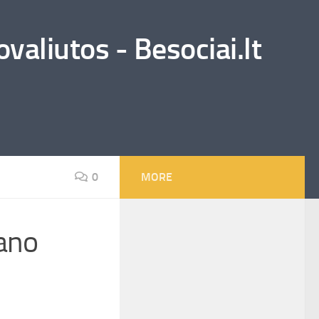
valiutos - Besociai.lt
0
MORE
Mano