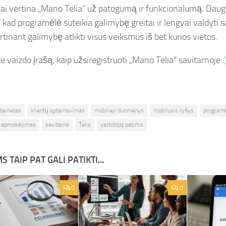
jai vertina „Mano Telia“ už patogumą ir funkcionalumą. Dauge
 kad programėlė suteikia galimybę greitai ir lengvai valdyti 
tinant galimybę atlikti visus veiksmus iš bet kurios vietos.
e vaizdo įrašą, kaip užsiregistruoti „Mano Telia“ savitarnoje:
nternetas
klientų aptarnavimas
mobilieji duomenys
mobilusis ryšys
program
s apmokėjimas
savitarna
Telia
vartotojų patirtis
S TAIP PAT GALI PATIKTI...
0
0