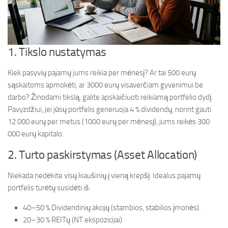
1. Tikslo nustatymas
Kiek pasyvių pajamų jums reikia per mėnesį? Ar tai 500 eurų
sąskaitoms apmokėti, ar 3000 eurų visaverčiam gyvenimui be
darbo? Žinodami tikslą, galite apskaičiuoti reikiamą portfelio dydį.
Pavyzdžiui, jei jūsų portfelis generuoja 4 % dividendų, norint gauti
12 000 eurų per metus (1000 eurų per mėnesį), jums reikės 300
000 eurų kapitalo.
2. Turto paskirstymas (Asset Allocation)
Niekada nedėkite visų kiaušinių į vieną krepšį. Idealus pajamų
portfelis turėtų susidėti iš:
40–50 % Dividendinių akcijų (stambios, stabilios įmonės).
20–30 % REITų (NT ekspozicijai).