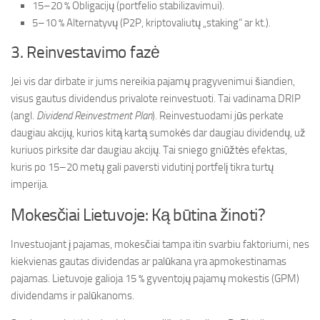
15–20 % Obligacijų (portfelio stabilizavimui).
5–10 % Alternatyvų (P2P, kriptovaliutų „staking“ ar kt.).
3. Reinvestavimo fazė
Jei vis dar dirbate ir jums nereikia pajamų pragyvenimui šiandien,
visus gautus dividendus privalote reinvestuoti. Tai vadinama DRIP
(angl.
Dividend Reinvestment Plan
). Reinvestuodami jūs perkate
daugiau akcijų, kurios kitą kartą sumokės dar daugiau dividendų, už
kuriuos pirksite dar daugiau akcijų. Tai sniego gniūžtės efektas,
kuris po 15–20 metų gali paversti vidutinį portfelį tikra turtų
imperija.
Mokesčiai Lietuvoje: Ką būtina žinoti?
Investuojant į pajamas, mokesčiai tampa itin svarbiu faktoriumi, nes
kiekvienas gautas dividendas ar palūkana yra apmokestinamas
pajamas. Lietuvoje galioja 15 % gyventojų pajamų mokestis (GPM)
dividendams ir palūkanoms.