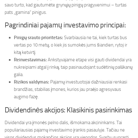
savo turto, kad gautumėte grynųjų pinigų pragyvenimui – turtas
pats „gamina“ pinigus.
Pagrindiniai pajamų investavimo principai:
Pinigų srauto prioritetas:
Svarbiausia ne tai, kiek turtas bus
vertas po 10 metų, o kiek jis sumokės jums šiandien, rytoj ir
kitą ketvirtį.
Reinvestavimas:
Ankstyvajame etape visi gauti dividendai yra
nukreipiami atgal į rinką, taip pasinaudojant sudėtinių palūkanų
galia.
Rizikos valdymas:
Pajamų investuotojai dažniausiai renkasi
brandžias, stabilias įmones, kurios jau praėjo agresyvaus
augimo fazę.
Dividendinės akcijos: Klasikinis pasirinkimas
Dividendai yra įmonės pelno dalis, išmokama akcininkams. Tai
populiariausias pajamų investavimo įrankis pasaulyje. Tačiau ne
visos dividendus mokančios akcijos yra vienodos. Svarbu suprasti