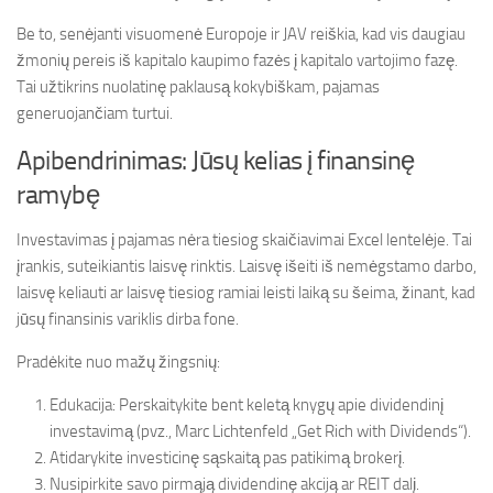
Be to, senėjanti visuomenė Europoje ir JAV reiškia, kad vis daugiau
žmonių pereis iš kapitalo kaupimo fazės į kapitalo vartojimo fazę.
Tai užtikrins nuolatinę paklausą kokybiškam, pajamas
generuojančiam turtui.
Apibendrinimas: Jūsų kelias į finansinę
ramybę
Investavimas į pajamas nėra tiesiog skaičiavimai Excel lentelėje. Tai
įrankis, suteikiantis laisvę rinktis. Laisvę išeiti iš nemėgstamo darbo,
laisvę keliauti ar laisvę tiesiog ramiai leisti laiką su šeima, žinant, kad
jūsų finansinis variklis dirba fone.
Pradėkite nuo mažų žingsnių:
Edukacija: Perskaitykite bent keletą knygų apie dividendinį
investavimą (pvz., Marc Lichtenfeld „Get Rich with Dividends“).
Atidarykite investicinę sąskaitą pas patikimą brokerį.
Nusipirkite savo pirmąją dividendinę akciją ar REIT dalį.