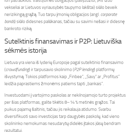
itin patrauklios. Valstybinės obligacijos (pavyzdžiui, JAV iždo
vekseliai ar Lietuvos vyriausybės taupymo lakštai) siūlo beveik
nerizikingą grąžą. Tuo tarpu įmonių obligacijos (angl.
corporate
bonds
) siūlo didesnes palūkanas, tačiau su savimi nešasi ir didesnę
bankroto riziką.
Sutelktinis finansavimas ir P2P: Lietuviška
sėkmės istorija
Lietuva yra viena iš lyderių Europoje pagal sutelktinio finansavimo
(
crowdfunding
) ir tarpusavio skolinimo (
P2P lending
) platformų
išvystymą. Tokios platformos kaip „Finbee“, „Savy“ ar „Profitus“
leidžia paprastiems žmonėms patiems tapti „bankais“.
Investuodami į vartojimo paskolas ar nekilnojamojo turto projektus
per šias platformas, galite tikėtis 8–14 % metinės grąžos. Tai
puikus pajamų šaltinis, tačiau jis reikalauja atidumo. Svarbu
diversifikuoti savo investicijas tarp daugybės paskolų, kad vieno
skolininko nemokumas nesudarytų didelės įtakos jūsų bendram
rezultatui.