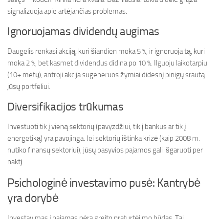
signalizuoja apie artėjančias problemas.
Ignoruojamas dividendų augimas
Daugelis renkasi akciją, kuri šiandien moka 5 %, ir ignoruoja tą, kuri
moka 2 %, bet kasmet dividendus didina po 10 %. Ilguoju laikotarpiu
(10+ metų), antroji akcija sugeneruos žymiai didesnį pinigų srautą
jūsų portfeliui.
Diversifikacijos trūkumas
Investuoti tik į vieną sektorių (pavyzdžiui, tik į bankus ar tik į
energetiką) yra pavojinga. Jei sektorių ištinka krizė (kaip 2008 m.
nutiko finansų sektoriui), jūsų pasyvios pajamos gali išgaruoti per
naktį.
Psichologinė investavimo pusė: Kantrybė
yra dorybė
Investavimas į pajamas nėra greito praturtėjimo būdas. Tai