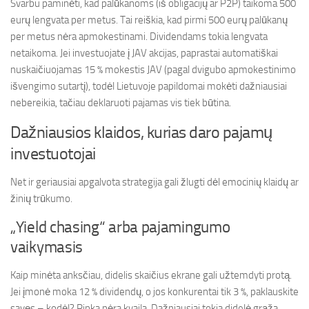
Svarbu paminėti, kad palūkanoms (iš obligacijų ar P2P) taikoma 500
eurų lengvata per metus. Tai reiškia, kad pirmi 500 eurų palūkanų
per metus nėra apmokestinami. Dividendams tokia lengvata
netaikoma. Jei investuojate į JAV akcijas, paprastai automatiškai
nuskaičiuojamas 15 % mokestis JAV (pagal dvigubo apmokestinimo
išvengimo sutartį), todėl Lietuvoje papildomai mokėti dažniausiai
nebereikia, tačiau deklaruoti pajamas vis tiek būtina.
Dažniausios klaidos, kurias daro pajamų
investuotojai
Net ir geriausiai apgalvota strategija gali žlugti dėl emocinių klaidų ar
žinių trūkumo.
„Yield chasing“ arba pajamingumo
vaikymasis
Kaip minėta anksčiau, didelis skaičius ekrane gali užtemdyti protą.
Jei įmonė moka 12 % dividendų, o jos konkurentai tik 3 %, paklauskite
savęs – kodėl? Rinka nėra kvaila. Dažniausiai tokia didelė grąža