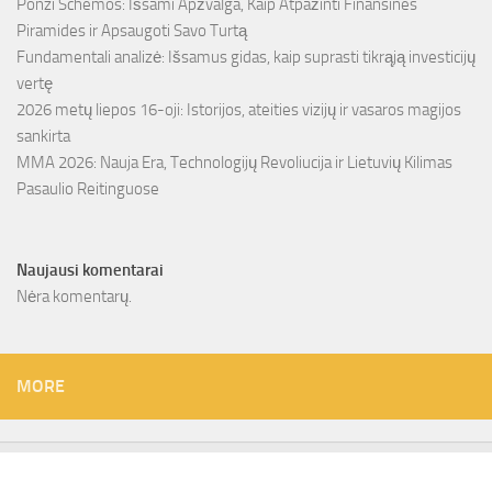
Ponzi Schemos: Išsami Apžvalga, Kaip Atpažinti Finansines
Piramides ir Apsaugoti Savo Turtą
Fundamentali analizė: Išsamus gidas, kaip suprasti tikrąją investicijų
vertę
2026 metų liepos 16-oji: Istorijos, ateities vizijų ir vasaros magijos
sankirta
MMA 2026: Nauja Era, Technologijų Revoliucija ir Lietuvių Kilimas
Pasaulio Reitinguose
Naujausi komentarai
Nėra komentarų.
MORE