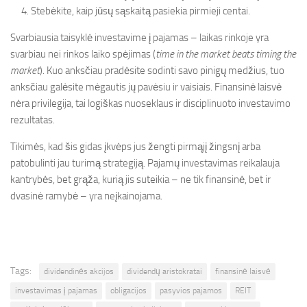
Stebėkite, kaip jūsų sąskaitą pasiekia pirmieji centai.
Svarbiausia taisyklė investavime į pajamas – laikas rinkoje yra
svarbiau nei rinkos laiko spėjimas (
time in the market beats timing the
market
). Kuo anksčiau pradėsite sodinti savo pinigų medžius, tuo
anksčiau galėsite mėgautis jų pavėsiu ir vaisiais. Finansinė laisvė
nėra privilegija, tai logiškas nuoseklaus ir disciplinuoto investavimo
rezultatas.
Tikimės, kad šis gidas įkvėps jus žengti pirmąjį žingsnį arba
patobulinti jau turimą strategiją. Pajamų investavimas reikalauja
kantrybės, bet grąža, kurią jis suteikia – ne tik finansinė, bet ir
dvasinė ramybė – yra neįkainojama.
Tags:
dividendinės akcijos
dividendų aristokratai
finansinė laisvė
investavimas į pajamas
obligacijos
pasyvios pajamos
REIT