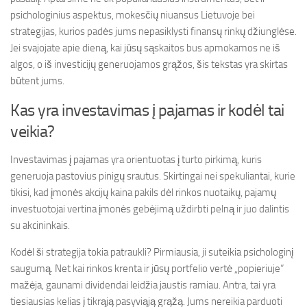
psichologinius aspektus, mokesčių niuansus Lietuvoje bei
strategijas, kurios padės jums nepasiklysti finansų rinkų džiunglėse.
Jei svajojate apie dieną, kai jūsų sąskaitos bus apmokamos ne iš
algos, o iš investicijų generuojamos grąžos, šis tekstas yra skirtas
būtent jums.
Kas yra investavimas į pajamas ir kodėl tai
veikia?
Investavimas į pajamas yra orientuotas į turto pirkimą, kuris
generuoja pastovius pinigų srautus. Skirtingai nei spekuliantai, kurie
tikisi, kad įmonės akcijų kaina pakils dėl rinkos nuotaikų, pajamų
investuotojai vertina įmonės gebėjimą uždirbti pelną ir juo dalintis
su akcininkais.
Kodėl ši strategija tokia patraukli? Pirmiausia, ji suteikia psichologinį
saugumą. Net kai rinkos krenta ir jūsų portfelio vertė „popieriuje“
mažėja, gaunami dividendai leidžia jaustis ramiau. Antra, tai yra
tiesiausias kelias į tikrąją pasyviąją grąžą. Jums nereikia parduoti