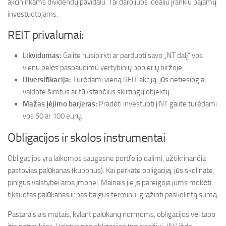
akcininkams dividendų pavidalu. Tai daro juos idealiu įrankiu pajamų
investuotojams.
REIT privalumai:
Likvidumas:
Galite nusipirkti ar parduoti savo „NT dalį“ vos
vienu pelės paspaudimu vertybinių popierių biržoje.
Diversifikacija:
Turėdami vieną REIT akciją, jūs netiesiogiai
valdote šimtus ar tūkstančius skirtingų objektų.
Mažas įėjimo barjeras:
Pradėti investuoti į NT galite turėdami
vos 50 ar 100 eurų.
Obligacijos ir skolos instrumentai
Obligacijos yra laikomos saugesne portfelio dalimi, užtikrinančia
pastovias palūkanas (kuponus). Kai perkate obligaciją, jūs skolinate
pinigus valstybei arba įmonei. Mainais jie įsipareigoja jums mokėti
fiksuotas palūkanas ir pasibaigus terminui grąžinti paskolintą sumą.
Pastaraisiais metais, kylant palūkanų normoms, obligacijos vėl tapo