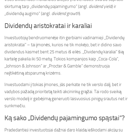
skirtumą tarp „dividendų pajamingumo“ (angl.
dividend yield
) ir
„dividendų augimo“ (angl.
dividend growth
).
Dividendų aristokratai ir karaliai
Investuotojų bendruomenėje itin gerbiami vadinamieji „Dividendų
aristokratai“ – tai įmonės, kurios ne tik mokėjo, bet ir didino savo
dividendus kasmet bent 25 metus iš eilės. „Dividendų karaliai“ šią
kartelę pakelia iki 50 metų. Tokios kompanijos kaip „Coca-Cola“,
„Johnson & Johnson“ ar „Procter & Gamble“ demonstruoja
neįtikėtiną atsparumą krizėms.
Investuodami į tokias įmones, jūs perkate ne tik verslo dalį, bet ir
vadybos pažadą prioritetą teikti akcininkų grąžai. Tai rodo sveiką
verslo modelį ir gebėjimą generuoti laisvuosius pinigų srautus net ir
sunkmečiu.
Ką sako „Dividendų pajamingumo spąstai“?
Pradedantieji investuotojai dažnai daro klaidą ieškodami akcijų su