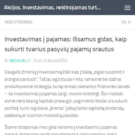
Akcijos, Investavimas, nekilnojamas turtas, kriptovaliutos - Besociai.lt
Skip to content
INVESTAVIMAS
0
Investavimas į pajamas: Išsamus gidas, kaip
sukurti tvarius pasyvių pajamų srautus
BY
BESOCIAI.LT
·
2026 22 BALANDŽIO
Daugelis žmonių į investavimą žiūri kaip į būdą „pigiai nusipirkti ir
brangiai parduoti“. Tačiau egzistuoja ir kita, ramesnė bei dažnai
produktyvesnė strategija, kurią renkasi siekiantys finansinės laisvės
– tai investavimas į pajamas (angl.
income investing
). Šio metodo
esmė nėra tiesiog kapitalo prieaugis; pagrindinis tikslas yra sukurti
portfelį, kuris reguliariai „įkrenta“ į jūsų banko sąskaitą dividendų,
palūkanų ar nuomos mokesčių pavidalu.
Šiame straipsnyje mes giliai nersime į investavimo į pajamas
pasaulį. Aptarsime ne tik populiariausius instrumentus, bet ir