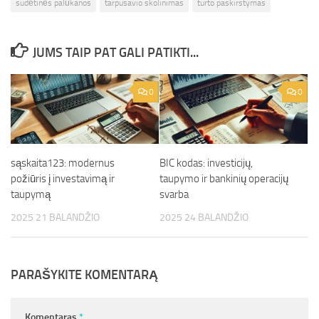
sudėtinės palūkanos
tarpusavio skolinimas
turto paskirstymas
JUMS TAIP PAT GALI PATIKTI...
0
0
sąskaita123: modernus
BIC kodas: investicijų,
požiūris į investavimą ir
taupymo ir bankinių operacijų
taupymą
svarba
2025 21 BALANDŽIO
2025 24 BALANDŽIO
PARAŠYKITE KOMENTARĄ
Komentaras
*