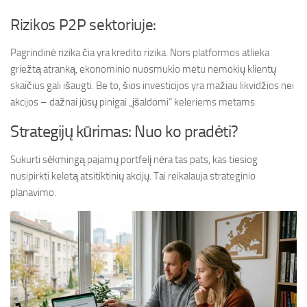
Rizikos P2P sektoriuje:
Pagrindinė rizika čia yra kredito rizika. Nors platformos atlieka
griežtą atranką, ekonominio nuosmukio metu nemokių klientų
skaičius gali išaugti. Be to, šios investicijos yra mažiau likvidžios nei
akcijos – dažnai jūsų pinigai „įšaldomi“ keleriems metams.
Strategijų kūrimas: Nuo ko pradėti?
Sukurti sėkmingą pajamų portfelį nėra tas pats, kas tiesiog
nusipirkti keletą atsitiktinių akcijų. Tai reikalauja strateginio
planavimo.