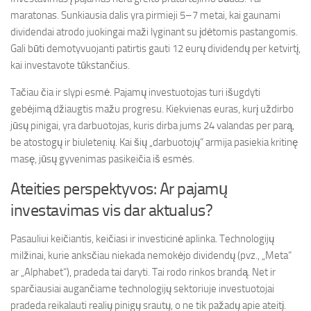
maratonas. Sunkiausia dalis yra pirmieji 5–7 metai, kai gaunami
dividendai atrodo juokingai maži lyginant su įdėtomis pastangomis.
Gali būti demotyvuojanti patirtis gauti 12 eurų dividendų per ketvirtį,
kai investavote tūkstančius.
Tačiau čia ir slypi esmė. Pajamų investuotojas turi išugdyti
gebėjimą džiaugtis mažu progresu. Kiekvienas euras, kurį uždirbo
jūsų pinigai, yra darbuotojas, kuris dirba jums 24 valandas per parą,
be atostogų ir biuletenių. Kai šių „darbuotojų“ armija pasiekia kritinę
masę, jūsų gyvenimas pasikeičia iš esmės.
Ateities perspektyvos: Ar pajamų
investavimas vis dar aktualus?
Pasauliui keičiantis, keičiasi ir investicinė aplinka. Technologijų
milžinai, kurie anksčiau niekada nemokėjo dividendų (pvz., „Meta“
ar „Alphabet“), pradeda tai daryti. Tai rodo rinkos brandą. Net ir
sparčiausiai augančiame technologijų sektoriuje investuotojai
pradeda reikalauti realių pinigų srautų, o ne tik pažadų apie ateitį.