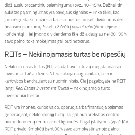
didžiausiu procentiniu pajamingumu (pvz., 10–15 %). Dažnai itin
aukštas pajamingumas yra pavojaus signalas – rinka tikisi, kad
įmonė greitai sumažins arba visai nustos mokėti dividendus dėl
finansinių sunkumų. Svarbu žiūrėti į
payout ratio
(išmokėjimo
koficientą) – jei įmonė dividendams išleidžia daugiau nei 80–90 %
savo pelno, toks mokėjimas gali būti netvarus.
REITs – Nekilnojamasis turtas be rūpesčių
Nekilnojamasis turtas (NT) visada buvo lietuvių mėgstamiausia
investicija. Tačiau fizinis NT reikalauja daug kapitalo, laiko ir
kantrybės bendraujant su nuomininkais. Čia į pagalbą ateina REIT
(angl.
Real Estate Investment Trusts
) – nekilnojamojo turto
investiciniai trestai.
REIT yra įmonės, kurios valdo, operuoja arba finansuoja pajamas
generuojantį nekilnojamąjį turtą. Tai gali būti prekybos centrai,
biurai, duomenų centrai ar net ligoninės. Pagal įstatymus (ypač JAV),
REIT privalo išmokėti bent 90 % savo apmokestinamojo pelno