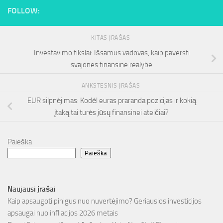
FOLLOW:
KITAS ĮRAŠAS
Investavimo tikslai: Išsamus vadovas, kaip paversti
svajones finansine realybe
ANKSTESNIS ĮRAŠAS
EUR silpnėjimas: Kodėl euras praranda pozicijas ir kokią
įtaką tai turės jūsų finansinei ateičiai?
Paieška
Paieška
Naujausi įrašai
Kaip apsaugoti pinigus nuo nuvertėjimo? Geriausios investicijos
apsaugai nuo infliacijos 2026 metais