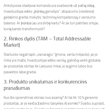
Ankstyvose stadijose komanda yra svarbesnė už pačią idėją.
Investuotojai ieško „įkūrėjų genotipo“: atsparumo (
resilience
),
gebėjimo greitai mokytis, techninių kompetencijų ir verslumo
balanso. Ar įkūrėjai jau yra dirbę kartu? Ar jie turi patirties srityje,
kurią bando transformuoti?
2. Rinkos dydis (TAM – Total Addressable
Market)
Startuolis negali tapti „vienaragiu“ (įmone, verta milijardo), jei jo
rinka yra maža. Investuotojai ieško verslų, galinčių veikti globaliai.
Jei produktas skirtas tik Lietuvos rinkai, jo augimo lubos bus
pasiektos labai greitai.
3. Produkto unikalumas ir konkurencinis
pranašumas
Kuo šis sprendimas skiriasi nuo esamų? Ar tai tik 10 % geresnis
produktas, ar jis keičia žaidimo taisykles iš esmės? Svarbu suprasti,