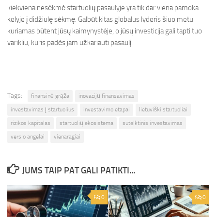
kiekviena nesėkmė startuolių pasaulyje yra tik dar viena pamoka
kelyje į didžiulę sėkmę. Galbūt kitas globalus lyderis šiuo metu
kuriamas būtent jūsų kaimynystėje, o jūsų investicija gali tapti tuo
varikliu, kuris padės jam užkariauti pasaulį.
Tags:
finansinė grąža
inovacijų finansavimas
investavimas į startuolius
investavimo etapai
lietuviški startuoliai
rizikos kapitalas
startuolių ekosistema
sutelktinis investavimas
verslo angelai
vienaragiai
JUMS TAIP PAT GALI PATIKTI...
0
0