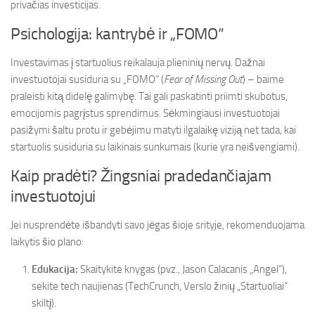
privačias investicijas.
Psichologija: kantrybė ir „FOMO“
Investavimas į startuolius reikalauja plieninių nervų. Dažnai
investuotojai susiduria su „FOMO“ (
Fear of Missing Out
) – baime
praleisti kitą didelę galimybę. Tai gali paskatinti priimti skubotus,
emocijomis pagrįstus sprendimus. Sėkmingiausi investuotojai
pasižymi šaltu protu ir gebėjimu matyti ilgalaikę viziją net tada, kai
startuolis susiduria su laikinais sunkumais (kurie yra neišvengiami).
Kaip pradėti? Žingsniai pradedančiajam
investuotojui
Jei nusprendėte išbandyti savo jėgas šioje srityje, rekomenduojama
laikytis šio plano:
Edukacija:
Skaitykite knygas (pvz., Jason Calacanis „Angel“),
sekite tech naujienas (TechCrunch, Verslo žinių „Startuoliai“
skiltį).