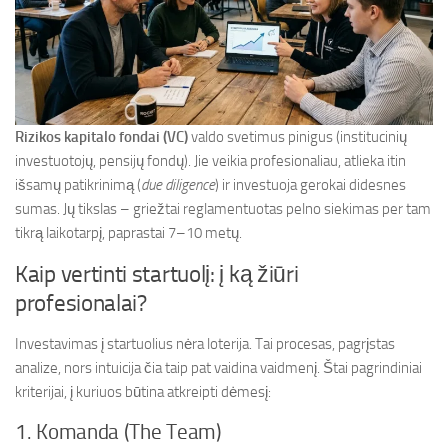
Rizikos kapitalo fondai (VC)
valdo svetimus pinigus (institucinių
investuotojų, pensijų fondų). Jie veikia profesionaliau, atlieka itin
išsamų patikrinimą (
due diligence
) ir investuoja gerokai didesnes
sumas. Jų tikslas – griežtai reglamentuotas pelno siekimas per tam
tikrą laikotarpį, paprastai 7–10 metų.
Kaip vertinti startuolį: į ką žiūri
profesionalai?
Investavimas į startuolius nėra loterija. Tai procesas, pagrįstas
analize, nors intuicija čia taip pat vaidina vaidmenį. Štai pagrindiniai
kriterijai, į kuriuos būtina atkreipti dėmesį:
1. Komanda (The Team)