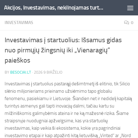
Akcijos, Investavimas, nekilnojamas turtas, kriptovaliutos - Besociai.lt
Skip to content
INVESTAVIMAS
0
Investavimas į startuolius: Išsamus gidas
nuo pirmųjų žingsnių iki „Vienaragių“
paieškos
BY
BESOCIAI.LT
·
2026 9 BIRŽELIO
Investavimas į startuolius pastarąjį dešimtmetį iš elitinio, tik Silicio
slėnio milijonieriams prieinamo užsiėmimo tapo globaliu
fenomenu, pasiekiamu ir Lietuvoje. Šiandien net ir nedidelį kapitalą
turintys asmenys gali tapti inovacijų dalimi, tačiau kartu su
milžiniškomis galimybėmis ateina ir ne ką mažesnė rizika. Šiame
straipsnyje nuodugniai apžvelgsime, kas yra startuolių
investavimas, kaip veikia ši ekosistema, kokie yra pagrindiniai
investavimo etapai ir kaip atpažinti kitą lietuvišką „Vinted“ ar „Nord