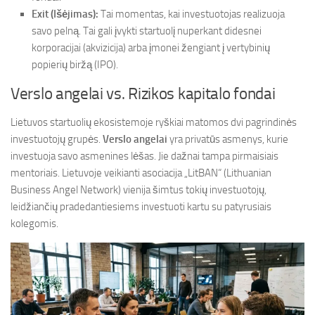
Exit (Išėjimas):
Tai momentas, kai investuotojas realizuoja
savo pelną. Tai gali įvykti startuolį nuperkant didesnei
korporacijai (akvizicija) arba įmonei žengiant į vertybinių
popierių biržą (IPO).
Verslo angelai vs. Rizikos kapitalo fondai
Lietuvos startuolių ekosistemoje ryškiai matomos dvi pagrindinės
investuotojų grupės.
Verslo angelai
yra privatūs asmenys, kurie
investuoja savo asmenines lėšas. Jie dažnai tampa pirmaisiais
mentoriais. Lietuvoje veikianti asociacija „LitBAN“ (Lithuanian
Business Angel Network) vienija šimtus tokių investuotojų,
leidžiančių pradedantiesiems investuoti kartu su patyrusiais
kolegomis.