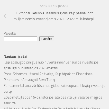
ANKSTESNIS ĮRAŠAS
ES fondai Lietuvoje: išsamus gidas, kaip pasinaudoti
milijardinėmis investicijomis 2021–2027 m. laikotarpiu
Paieška
Paieška
Naujausi įrašai
Kaip apsaugoti pinigus nuo nuvertėjimo? Geriausios investicijos
apsaugai nuo infliacijos 2026 metais
Ponzi Schemos: Išsami Apžvalga, Kaip Atpažinti Finansines
Piramides ir Apsaugoti Savo Turtą
Fundamentali analizė: Išsamus gidas, kaip suprasti tikrąją investicijų
vertę
2026 metų liepos 16-oji: Istorijos, ateities vizijų ir vasaros magijos
sankirta