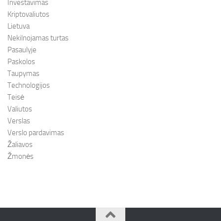
Investavimas
Kriptovaliutos
Lietuva
Nekilnojamas turtas
Pasaulyje
Paskolos
Taupymas
Technologijos
Teisė
Valiutos
Verslas
Verslo pardavimas
Žaliavos
Žmonės