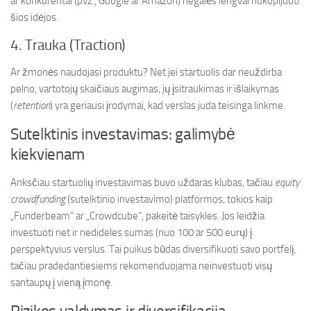
ar konkurentai (pvz., Google ar Amazon) negalės lengvai nukopijuoti
šios idėjos.
4. Trauka (Traction)
Ar žmonės naudojasi produktu? Net jei startuolis dar neuždirba
pelno, vartotojų skaičiaus augimas, jų įsitraukimas ir išlaikymas
(
retention
) yra geriausi įrodymai, kad verslas juda teisinga linkme.
Sutelktinis investavimas: galimybė
kiekvienam
Anksčiau startuolių investavimas buvo uždaras klubas, tačiau
equity
crowdfunding
(sutelktinio investavimo) platformos, tokios kaip
„Funderbeam“ ar „Crowdcube“, pakeitė taisykles. Jos leidžia
investuoti net ir nedideles sumas (nuo 100 ar 500 eurų) į
perspektyvius verslus. Tai puikus būdas diversifikuoti savo portfelį,
tačiau pradedantiesiems rekomenduojama neinvestuoti visų
santaupų į vieną įmonę.