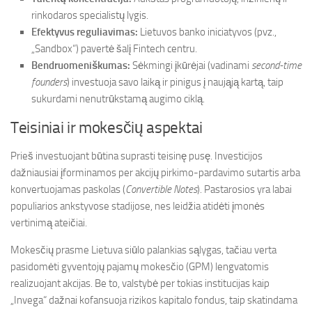
rinkodaros specialistų lygis.
Efektyvus reguliavimas:
Lietuvos banko iniciatyvos (pvz.,
„Sandbox“) pavertė šalį Fintech centru.
Bendruomeniškumas:
Sėkmingi įkūrėjai (vadinami
second-time
founders
) investuoja savo laiką ir pinigus į naująją kartą, taip
sukurdami nenutrūkstamą augimo ciklą.
Teisiniai ir mokesčių aspektai
Prieš investuojant būtina suprasti teisinę pusę. Investicijos
dažniausiai įforminamos per akcijų pirkimo-pardavimo sutartis arba
konvertuojamas paskolas (
Convertible Notes
). Pastarosios yra labai
populiarios ankstyvose stadijose, nes leidžia atidėti įmonės
vertinimą ateičiai.
Mokesčių prasme Lietuva siūlo palankias sąlygas, tačiau verta
pasidomėti gyventojų pajamų mokesčio (GPM) lengvatomis
realizuojant akcijas. Be to, valstybė per tokias institucijas kaip
„Invega“ dažnai kofansuoja rizikos kapitalo fondus, taip skatindama