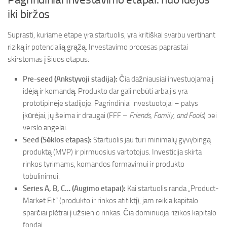
iki biržos
Suprasti, kuriame etape yra startuolis, yra kritiškai svarbu vertinant
riziką ir potencialią grąžą. Investavimo procesas paprastai
skirstomas į šiuos etapus:
Pre-seed (Ankstyvoji stadija):
Čia dažniausiai investuojama į
idėją ir komandą. Produkto dar gali nebūti arba jis yra
prototipinėje stadijoje. Pagrindiniai investuotojai – patys
įkūrėjai, jų šeima ir draugai (FFF –
Friends, Family, and Fools
) bei
verslo angelai.
Seed (Sėklos etapas):
Startuolis jau turi minimalų gyvybingą
produktą (MVP) ir pirmuosius vartotojus. Investicija skirta
rinkos tyrimams, komandos formavimui ir produkto
tobulinimui.
Series A, B, C… (Augimo etapai):
Kai startuolis randa „Product-
Market Fit“ (produkto ir rinkos atitiktį), jam reikia kapitalo
sparčiai plėtrai į užsienio rinkas. Čia dominuoja rizikos kapitalo
fondai.