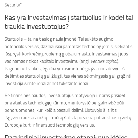
Security“.
Kas yra investavimas į startuolius ir kodėl tai
traukia investuotojus?
Startuolis – tai ne tiesiog nauja įmonė. Tai aukšto augimo
potencialo verslas, dažniausiai paremtas technologijomis, siekiantis
išspręsti konkrečią problemą globaliu mastu. Investavimas į juos
vadinamas rizikos kapitalo investavimu (angl.
venture capital
).
Pagrindinė traukos jėga čia yra asimetrinė grąža: nors devyni iš
dešimties startuolių gali žlugti, tas vienas sėkmingasis gali grąžinti
investiciją šimteriopai ar net tūkstanteriopai.
Be finansinės naudos, investuotojus motyvuoja ir noras prisidėti
prie ateities technologijų kūrimo, mentorystė bei galimybė būti
bendruomenės, kuri keičia pasaulį, dalimi. Lietuvoje ši sritis
išgyvena aukso amžių – mūsų šalis tapo viena patraukliausių vietų
Europoje kurti ir finansuoti technologijų verslus.
Pagrindiniai investavimo etapai: nuo idėjos