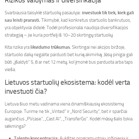
Rizikos valdymas ir diversifikacija
Svarbiausia taisyklė startuolių pasaulyje:
investuok tik tiek, kiek gali
sau leisti prarasti.
Tikimybė, kad konkretus startuolis bankrutuos,
yra objektyviai didelė. Todėl profesionalai naudoja diversifikacijos
strategiją – jie kuria portfelį iš 10–20 skirtingų startuolių.
Kita rizika yra
likvidumo trūkumas
. Skirtingai nei akcijos biržoje,
startuolio dalių negalite parduoti bet kurią akimirką. Jūsų pinigai gali
būti „įšaldyti“ 5, 8 ar net 12 metų, kol įmonė bus parduota arba taps
vieša.
Lietuvos startuolių ekosistema: kodėl verta
investuoti čia?
Lietuva šiuo metu vadinama viena dinamiškiausių ekosistemų
Europoje. Turime ne tik „Vinted“ ir „Nord Security“, bet ir sparčiai
augančius „PVcase“, „Cast AI“, „TransferGo“. Kodėl mūsų šalis tokia
sėkminga?
Talentų koncentracija:
Aukštas programuotojų, inžinierių ir