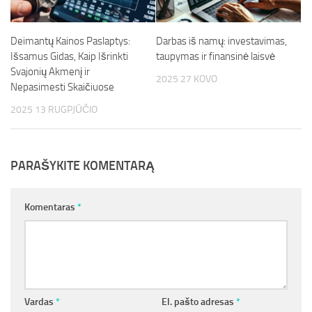
Deimantų Kainos Paslaptys:
Darbas iš namų: investavimas,
Išsamus Gidas, Kaip Išrinkti
taupymas ir finansinė laisvė
Svajonių Akmenį ir
2025 27 KOVO
Nepasimesti Skaičiuose
2025 13 RUGPJŪČIO
PARAŠYKITE KOMENTARĄ
Komentaras
*
Vardas
*
El. pašto adresas
*