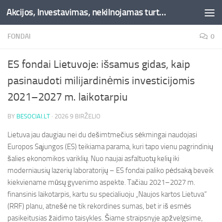
Akcijos, Investavimas, nekilnojamas turtas, kriptovaliutos - Besociai.lt
Skip to content
FONDAI
0
ES fondai Lietuvoje: išsamus gidas, kaip
pasinaudoti milijardinėmis investicijomis
2021–2027 m. laikotarpiu
BY
BESOCIAI.LT
·
2026 9 BIRŽELIO
Lietuva jau daugiau nei du dešimtmečius sėkmingai naudojasi
Europos Sąjungos (ES) teikiama parama, kuri tapo vienu pagrindinių
šalies ekonomikos variklių. Nuo naujai asfaltuotų kelių iki
moderniausių lazerių laboratorijų – ES fondai paliko pėdsaką beveik
kiekviename mūsų gyvenimo aspekte. Tačiau 2021–2027 m.
finansinis laikotarpis, kartu su specialiuoju „Naujos kartos Lietuva“
(RRF) planu, atnešė ne tik rekordines sumas, bet ir iš esmės
pasikeitusias žaidimo taisykles. Šiame straipsnyje apžvelgsime,