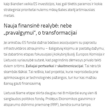
kaip šiandien veikia ES investicijos, kas gali tikėtis paramos ir kokie
strateginiai prioritetai nulems mūsų šalies ateitį artimiausiais
metais.
Nauja finansinė realybė: nebe
„pravalgymui“, o transformacijai
Jei anksčiau ES fondai dažnai būdavo asocijuojami su paprastu
infrastruktūros atnaujinimu – šaligatvių klojimu ar pastatų dažymu,
tai dabartinis etapas fokusuojasi į kokybinį šuolį. Europos Komisija ir
Lietuvos vyriausybė sutarė, kad pagrindinis dėmesys privalo tekti
dviem sritims:
žaliajai pertvarkai
ir
skaitmenizacijai
. Tai nėra tik
skambūs šūkiai. Tai reiškia, kad projektai, kurie neprisideda prie
aplinkosaugos ar technologinės pažangos, turi kur kas mažiau
šansų gauti finansavimą.
Lietuvai šiame etape skirta daugiau nei 8 milijardai eurų vien iš
sanglaudos politikos fondų. Pridėjus Ekonomikos gaivinimo ir
atsparumo didinimo priemonę (RRF), bendra suma tampa