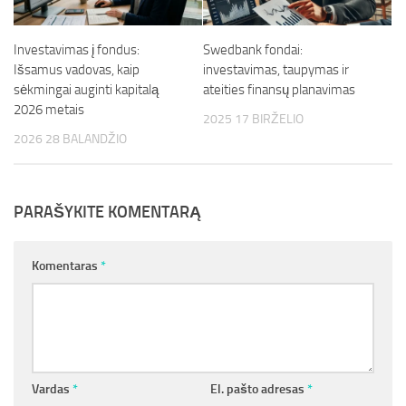
Investavimas į fondus:
Swedbank fondai:
Išsamus vadovas, kaip
investavimas, taupymas ir
sėkmingai auginti kapitalą
ateities finansų planavimas
2026 metais
2025 17 BIRŽELIO
2026 28 BALANDŽIO
PARAŠYKITE KOMENTARĄ
Komentaras
*
Vardas
*
El. pašto adresas
*