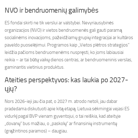
NVO ir bendruomenių galimybės
ES fondai skirti ne tik verslui ar valstybei. Nevyriausybinės
organizacijos (NVO) ir vietos bendruomenės gali gauti paramą
socialinėms inovacijoms, pažeidžiamų grupių integracijai ar kultūros
paveldo puoselėjimui. Programos kaip „Vietos plėtros strategijos“
leidžia pačioms bendruomenėms nuspręsti, ko joms labiausiai
reikia – ar tai būtų vaikų dienos centras, ar bendruomeninis verslas,
gaminantis vietinius produktus.
Ateities perspektyvos: kas laukia po 2027-
ųjų?
Nors 2026-ieji jau čia pat, o 2027 m. atrodo netoli, jau dabar
pradedama diskutuoti apie kitą etapą. Lietuva sėkmingai vejasi ES
vidurkį pagal BVP vienam gyventojui, o tai reiškia, kad ateityje
„dovanų“ bus mažiau, o „paskolų“ ar finansinių instrumentų
(grąžintinos paramos) – daugiau.