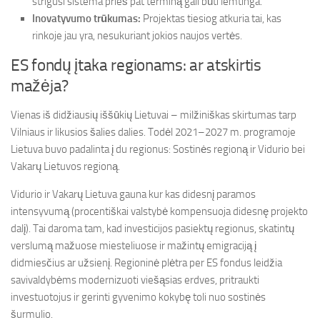
strigusi sistema prieš pat terminą gali būti lemtinga.
Inovatyvumo trūkumas:
Projektas tiesiog atkuria tai, kas
rinkoje jau yra, nesukuriant jokios naujos vertės.
ES fondų įtaka regionams: ar atskirtis
mažėja?
Vienas iš didžiausių iššūkių Lietuvai – milžiniškas skirtumas tarp
Vilniaus ir likusios šalies dalies. Todėl 2021–2027 m. programoje
Lietuva buvo padalinta į du regionus: Sostinės regioną ir Vidurio bei
Vakarų Lietuvos regioną.
Vidurio ir Vakarų Lietuva gauna kur kas didesnį paramos
intensyvumą (procentiškai valstybė kompensuoja didesnę projekto
dalį). Tai daroma tam, kad investicijos pasiektų regionus, skatintų
verslumą mažuose miesteliuose ir mažintų emigraciją į
didmiesčius ar užsienį. Regioninė plėtra per ES fondus leidžia
savivaldybėms modernizuoti viešąsias erdves, pritraukti
investuotojus ir gerinti gyvenimo kokybę toli nuo sostinės
šurmulio.