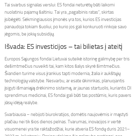
Tai svarbus signalas verslui: ES fondai neturėtų būti laikomi
nuolatiniu pajamų šaltiniu. Tai yra „pagalbinis ratas“, skirtas
įsibėgėti. Sėkmingiausios įmonės yra tos, kurios ES investicijas
panaudoja tokiam šuoliui, po kurio jos gali konkuruoti rinkoje savo
jėgomis, be jokių subsidijų.
Išvada: ES investicijos – tai bilietas į ateitį
Europos Sąjungos fondai Lietuvai suteikė istorinę galimybę per tris
dešimtmečius nuveikti tai, kam kitos šalys skyrė šimtmečius.
Šiandien turime visus įrankius tapti modernia, žalia ir aukštųjų
technologijų valstybe. Nesvarbu, ar esate ūkininkas, planuojantis
įsigyti išmaniąją drėkinimo sistemą, ar jaunas startuolis, kuriantis DI
sprendimus medicinai, ES fondai gali būti tas postūmis, kuris pavers
jūsų idėją realybe.
Svarbiausia – nebijoti biurokratijos, domėtis naujovėmis ir mąstyti
plačiau nei tik šios dienos pelnas. Tvarumas, inovacijos ir vertė
visuomenei yra tie raktažodžiai, kurie atveria ES fondų duris 2021–