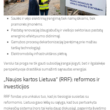
Saulės ir vėjo elektrinių įrengimą tiek namų ūkiams, tiek
pramonės įmonėms.
Pastatų renovaciją (daugiabučių ir viešojo sektoriaus pastatų
energinio efektyvumo didinimą).
Gamybos procesų dekarbonizaciją (perėjimą prie mažiau
taršių technologijų).
Elektromobilių infrastruktūros plėtrą.
Verslui tai proga ne tik gauti subsidiją įrangai įsigyti, bet ir ilgalaikėje
perspektyvoje drastiškai sumažinti sąnaudas energijai.
„Naujos kartos Lietuva“ (RRF): reformos ir
investicijos
RRF fondas yra unikalus tuo, kad jis tiesiogiai susietas su
reformomis. Lietuva gavo lėšų su sąlyga, kad bus pertvarkyta
mokesčių sistema (nors tai kelia daug diskusijų), pagerinta švietimo