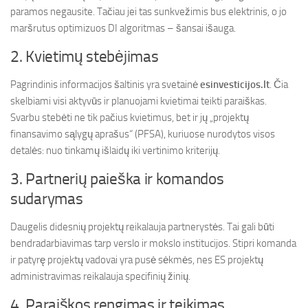
paramos negausite. Tačiau jei tas sunkvežimis bus elektrinis, o jo
maršrutus optimizuos DI algoritmas – šansai išauga.
2. Kvietimų stebėjimas
Pagrindinis informacijos šaltinis yra svetainė
esinvesticijos.lt
. Čia
skelbiami visi aktyvūs ir planuojami kvietimai teikti paraiškas.
Svarbu stebėti ne tik pačius kvietimus, bet ir jų „projektų
finansavimo sąlygų aprašus“ (PFSA), kuriuose nurodytos visos
detalės: nuo tinkamų išlaidų iki vertinimo kriterijų.
3. Partnerių paieška ir komandos
sudarymas
Daugelis didesnių projektų reikalauja partnerystės. Tai gali būti
bendradarbiavimas tarp verslo ir mokslo institucijos. Stipri komanda
ir patyrę projektų vadovai yra pusė sėkmės, nes ES projektų
administravimas reikalauja specifinių žinių.
4. Paraiškos rengimas ir teikimas