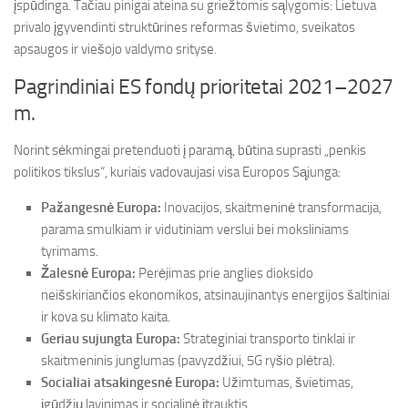
įspūdinga. Tačiau pinigai ateina su griežtomis sąlygomis: Lietuva
privalo įgyvendinti struktūrines reformas švietimo, sveikatos
apsaugos ir viešojo valdymo srityse.
Pagrindiniai ES fondų prioritetai 2021–2027
m.
Norint sėkmingai pretenduoti į paramą, būtina suprasti „penkis
politikos tikslus“, kuriais vadovaujasi visa Europos Sąjunga:
Pažangesnė Europa:
Inovacijos, skaitmeninė transformacija,
parama smulkiam ir vidutiniam verslui bei moksliniams
tyrimams.
Žalesnė Europa:
Perėjimas prie anglies dioksido
neišskiriančios ekonomikos, atsinaujinantys energijos šaltiniai
ir kova su klimato kaita.
Geriau sujungta Europa:
Strateginiai transporto tinklai ir
skaitmeninis junglumas (pavyzdžiui, 5G ryšio plėtra).
Socialiai atsakingesnė Europa:
Užimtumas, švietimas,
įgūdžių lavinimas ir socialinė įtrauktis.