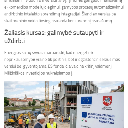
smulkiam ir vidutiniam verslui (MVĮ). Įmonės gali gauti finansavimą
e-komercijos modelių diegimui, gamybos procesų automatizavimui
ar dirbtinio intelekto sprendimų integracijai. Šiandien verslas be
skaitmeninio veido tiesiog praranda konkurencinį pranašumą.
Žaliasis kursas: galimybė sutaupyti ir
uždirbti
Energijos kainų svyravimai parodė, kad energetinė
nepriklausomybė yra ne tik politinis, bet ir egzistencinis klausimas
verslui bei gyventojams. ES fondai čia vaidina kritinį vaidmenį.
Milžiniškos investicijos nukreipiamos į: