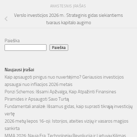
ANKSTESNIS ĮRAŠAS
Verslo investicijos 2026 m.: Strateginis gidas siekiantiems
tvaraus kapitalo augimo
Paieška
Paieška
Naujausi įrašai
Kaip apsaugoti pinigus nuo nuvertėjimo? Geriausios investicijos
apsaugai nuo infliacijos 2026 metais
Ponzi Schemos: Išsami Apžvalga, Kaip Atpažinti Finansines
Piramides ir Apsaugoti Savo Turtą
Fundamentali analizė: Išsamus gidas, kaip suprasti tikrąją investicijų
vertę
2026 metų liepos 16-oji: Istorijos, ateities vizijų ir vasaros magijos
sankirta
MMA 2026: Nauja Era, Technologijų Revoliucija ir Lietuvių Kilimas