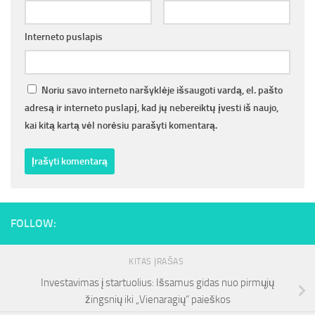
Interneto puslapis
Noriu savo interneto naršyklėje išsaugoti vardą, el. pašto
adresą ir interneto puslapį, kad jų nebereiktų įvesti iš naujo,
kai kitą kartą vėl norėsiu parašyti komentarą.
FOLLOW:
KITAS ĮRAŠAS
Investavimas į startuolius: Išsamus gidas nuo pirmųjų
žingsnių iki „Vienaragių“ paieškos