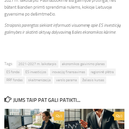
2027 m. laikotarpiu. Pasinaudokime šia galimybe protingai, nes
būtent šiandien priimti sprendimai nulems, kokioje Lietuvoje
gyvensime po dešimtmečio.
Straipsnis parengtas siekiant informuoti visuomenę apie ES investicijų
galimybes ir skatinti aktyvų dalyvavimą šalies ekonomikos kūrime.
Tags:
2021-2027 m. laikotarpis
ekonomikos gaivinimo planas
ES fondai
ES investicijos
inovacijų finansavimas
regioninė plėtra
RRF fondas
skaitmenizacija
verslo parama
žaliasis kursas
JUMS TAIP PAT GALI PATIKTI...
0
0