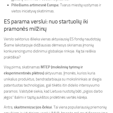
Piliečiams artimesnė Europa:
Tvarus miestų vystymas ir
vietos iniciatyvų skatinimas.
ES parama verslui: nuo startuolių iki
pramonės milžinų
Verslo sektorius išlieka vienas aktyviausių ES fondų naudotojų.
Šiame laikotarpyje didžiausias dėmesys skiriamas įmonių
konkurencingumo didinimui globalioje rinkoje. Ką tai reiškia
praktiškai?
Visų pirma, skatinamas
MTEP (mokslinių tyrimų ir
eksperimentinės plėtros)
aktyvumas. Įmonės, kurios kuria
unikalius produktus, bendradarbiauja su mokslininkais ar diegia
patentuotas technologijas, gali tikėtis itin didelio intensyvumo
paramos. Valstybė siekia, kad Lietuva nustotų būti „pigios darbo
jėgos“ šalimi ir taptų aukštos pridėtinės vertės kūrėja.
Antra,
skaitmenizacijos čekiai
. Tai viena populiariausių priemonių