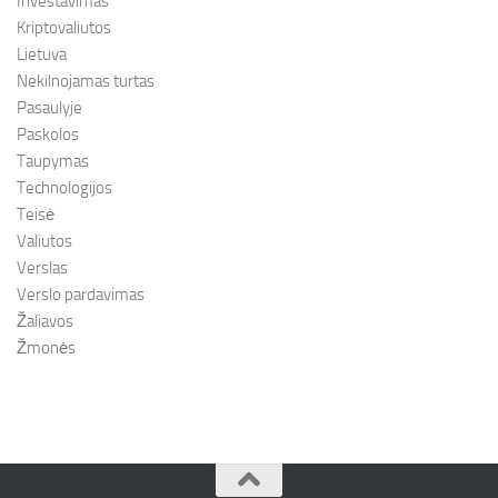
Investavimas
Kriptovaliutos
Lietuva
Nekilnojamas turtas
Pasaulyje
Paskolos
Taupymas
Technologijos
Teisė
Valiutos
Verslas
Verslo pardavimas
Žaliavos
Žmonės