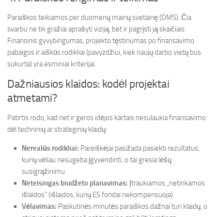
Paraiškos teikiamos per duomenų mainų svetainę (DMS). Čia
svarbu ne tik gražiai aprašyti viziją, bet ir pagrįsti ją skaičiais.
Finansinis gyvybingumas, projekto tęstinumas po finansavimo
pabaigos ir aiškūs rodikliai (pavyzdžiui, kiek naujų darbo vietų bus
sukurta) yra esminiai kriterijai.
Dažniausios klaidos: kodėl projektai
atmetami?
Patirtis rodo, kad net ir geros idėjos kartais nesulaukia finansavimo
dėl techninių ar strateginių klaidų:
Nerealūs rodikliai:
Pareiškėjai pasižada pasiekti rezultatus,
kurių vėliau nesugeba įgyvendinti, o tai gresia lėšų
susigrąžinimu.
Neteisingas biudžeto planavimas:
Įtraukiamos „netinkamos
išlaidos“ (išlaidos, kurių ES fondai nekompensuoja).
Vėlavimas:
Paskutinės minutės paraiškos dažnai turi klaidų, o