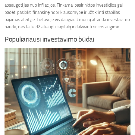
apsaugoti jas nuo infliacijos. Tinkamai pasirinktos investicijos gali
padėti pasiekti finansinę nepriklausomybę ir užtikrinti stabilias
pajamas ateityje. Lietuvoje vis daugiau žmonių atranda investavimo
naudą, nes tai leidžia kaupti kapitalą ir dalyvauti rinkos augime.
Populiariausi investavimo būdai