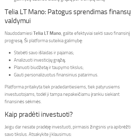
Telia LT Mano: Patogus sprendimas finansų
valdymui
Naudodamiesi
Telia LT Mano
, galite efektyviai sekti savo finansinį
progresą. Ši platforma suteikia galimybę:
Stebėti savo išlaidas ir pajamas;
Analizuoti investicijų grąžą;
Planuoti biudžetą ir taupymo tikslus;
Gauti personalizuotus finansinius patarimus.
Platforma pritaikyta tiek pradedantiesiems, tiek patyrusiems
investuotojams, todėl ji tampa nepakeičiamu įrankiu siekiant
finansinės sėkmės.
Kaip pradėti investuoti?
Jeigu dar nesate pradėję investuoti, pirmasis žingsnis yra apibrėžti
savo tikslus. Atsakykite į klausimus: