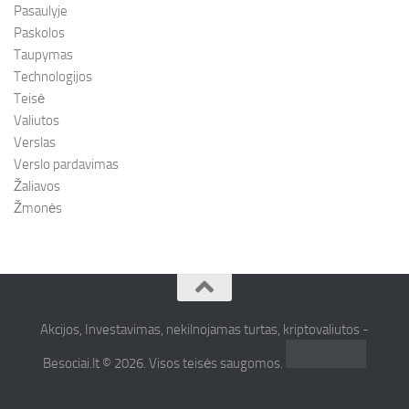
Pasaulyje
Paskolos
Taupymas
Technologijos
Teisė
Valiutos
Verslas
Verslo pardavimas
Žaliavos
Žmonės
Akcijos, Investavimas, nekilnojamas turtas, kriptovaliutos -
Besociai.lt © 2026. Visos teisės saugomos.