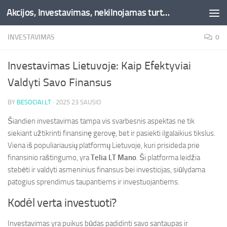
Akcijos, Investavimas, nekilnojamas turtas, kriptovaliutos - Besociai.lt
Skip to content
INVESTAVIMAS
0
Investavimas Lietuvoje: Kaip Efektyviai
Valdyti Savo Finansus
BY
BESOCIAI.LT
·
2025 23 SAUSIO
Šiandien investavimas tampa vis svarbesnis aspektas ne tik
siekiant užtikrinti finansinę gerovę, bet ir pasiekti ilgalaikius tikslus.
Viena iš populiariausių platformų Lietuvoje, kuri prisideda prie
finansinio raštingumo, yra
Telia LT Mano
. Ši platforma leidžia
stebėti ir valdyti asmeninius finansus bei investicijas, siūlydama
patogius sprendimus taupantiems ir investuojantiems.
Kodėl verta investuoti?
Investavimas yra puikus būdas padidinti savo santaupas ir