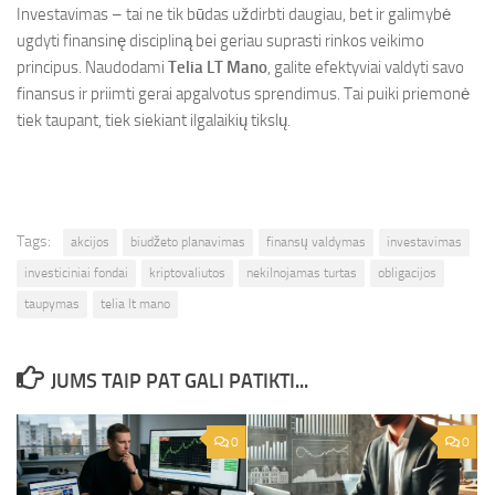
Investavimas – tai ne tik būdas uždirbti daugiau, bet ir galimybė
ugdyti finansinę discipliną bei geriau suprasti rinkos veikimo
principus. Naudodami
Telia LT Mano
, galite efektyviai valdyti savo
finansus ir priimti gerai apgalvotus sprendimus. Tai puiki priemonė
tiek taupant, tiek siekiant ilgalaikių tikslų.
Tags:
akcijos
biudžeto planavimas
finansų valdymas
investavimas
investiciniai fondai
kriptovaliutos
nekilnojamas turtas
obligacijos
taupymas
telia lt mano
JUMS TAIP PAT GALI PATIKTI...
0
0