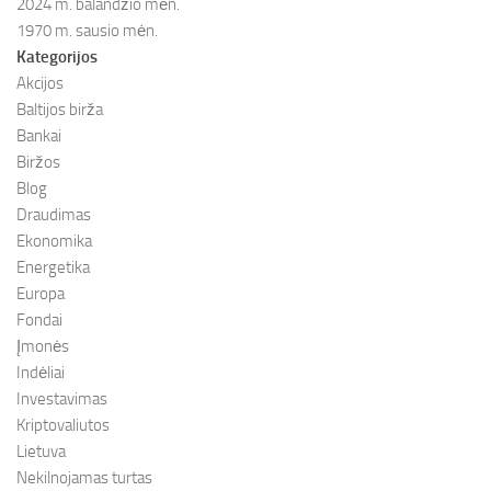
2024 m. balandžio mėn.
1970 m. sausio mėn.
Kategorijos
Akcijos
Baltijos birža
Bankai
Biržos
Blog
Draudimas
Ekonomika
Energetika
Europa
Fondai
Įmonės
Indėliai
Investavimas
Kriptovaliutos
Lietuva
Nekilnojamas turtas