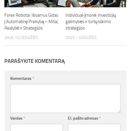
Forex Robotai: Išsamus Gidas
Individuali įmonė: investicijų
į Automatinę Prekybą – Mitai,
galimybės ir turtų kūrimo
Realybė ir Strategijos
strategijos
2026 10 GEGUŽĖS
2025 1 GEGUŽĖS
PARAŠYKITE KOMENTARĄ
Komentaras
*
Vardas
*
El. pašto adresas
*