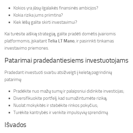
Kokios yra jūsų ilgalaikės finansinės ambicijos?
Kokia rizika jums priimtina?
Kiek lėšų galite skirti investavimui?
Kai turėsite aiškią strategiją, galite pradėti domėtis įvairiomis
platformomis, įskaitant
Telia LT Mano
, ir pasirinkti tinkamas
investavimo priemones.
Patarimai pradedantiesiems investuotojams
Pradedant investuoti svarbu atsižvelgti į keletą pagrindinių
patarimų:
Pradėkite nuo mažų sumų ir palaipsniui didinkite investicijas;
Diversifikuokite portfelį, kad sumažintumėte riziką;
Nuolat mokykitės ir stebėkite rinkos pokyčius;
Turėkite kantrybės ir venkite impulsyvių sprendimų.
Išvados