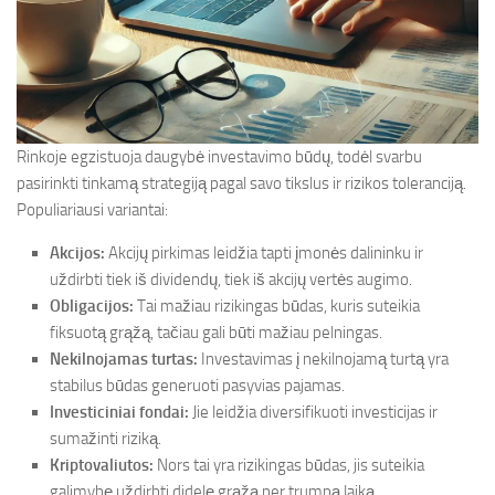
Rinkoje egzistuoja daugybė investavimo būdų, todėl svarbu
pasirinkti tinkamą strategiją pagal savo tikslus ir rizikos toleranciją.
Populiariausi variantai:
Akcijos:
Akcijų pirkimas leidžia tapti įmonės dalininku ir
uždirbti tiek iš dividendų, tiek iš akcijų vertės augimo.
Obligacijos:
Tai mažiau rizikingas būdas, kuris suteikia
fiksuotą grąžą, tačiau gali būti mažiau pelningas.
Nekilnojamas turtas:
Investavimas į nekilnojamą turtą yra
stabilus būdas generuoti pasyvias pajamas.
Investiciniai fondai:
Jie leidžia diversifikuoti investicijas ir
sumažinti riziką.
Kriptovaliutos:
Nors tai yra rizikingas būdas, jis suteikia
galimybę uždirbti didelę grąžą per trumpą laiką.