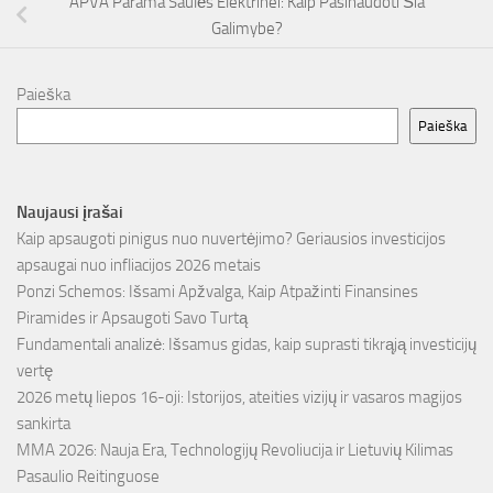
APVA Parama Saulės Elektrinei: Kaip Pasinaudoti Šia
Galimybe?
Paieška
Paieška
Naujausi įrašai
Kaip apsaugoti pinigus nuo nuvertėjimo? Geriausios investicijos
apsaugai nuo infliacijos 2026 metais
Ponzi Schemos: Išsami Apžvalga, Kaip Atpažinti Finansines
Piramides ir Apsaugoti Savo Turtą
Fundamentali analizė: Išsamus gidas, kaip suprasti tikrąją investicijų
vertę
2026 metų liepos 16-oji: Istorijos, ateities vizijų ir vasaros magijos
sankirta
MMA 2026: Nauja Era, Technologijų Revoliucija ir Lietuvių Kilimas
Pasaulio Reitinguose