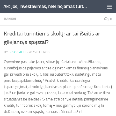
Akcijos, Investavimas, nekilnojamas turtas, kriptovaliutos - Besociai.lt
Skip to content
BANKAI
0
Kreditai turintiems skolų: ar tai išeitis ar
gilėjantys spąstai?
BY
BESOCIAI.LT
·
2025 8 LIEPOS
Gyvenime pasitaiko įvairių situacijų. Kartais netikėtos išlaidos,
sumažėjusios pajamos ar tiesiog netinkamas finansų planavimas
gali privesti prie skolų. O kas, jei būtent tokiu sudėtingu metu
prireikia papildomų lėšų? Prašyti kredito, kai jau slegia
įsipareigojimai, atrodo lyg bandymas plaukti prieš srovę. Kreditoriai į
jus žiūri įtariai, o galimybių, rodos, lieka visai nedaug. Tačiau ar tikrai
situacija yra be išeities? Šiame straipsnyje detaliai panagrinėsime
kreditų turintiems skolų temą – nuo galimybių ir sprendimų iki
didžiausių rizikų ir spąstų, kuriuos būtina atpažinti.