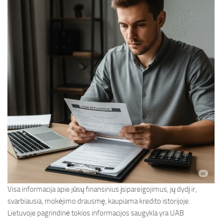
Visa informacija apie jūsų finansinius įsipareigojimus, jų dydį ir,
svarbiausia, mokėjimo drausmę, kaupiama kredito istorijoje.
Lietuvoje pagrindinė tokios informacijos saugykla yra UAB