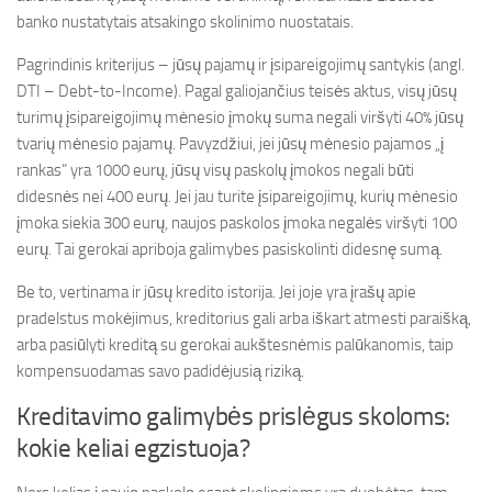
banko nustatytais atsakingo skolinimo nuostatais.
Pagrindinis kriterijus – jūsų pajamų ir įsipareigojimų santykis (angl.
DTI – Debt-to-Income). Pagal galiojančius teisės aktus, visų jūsų
turimų įsipareigojimų mėnesio įmokų suma negali viršyti 40% jūsų
tvarių mėnesio pajamų. Pavyzdžiui, jei jūsų mėnesio pajamos „į
rankas“ yra 1000 eurų, jūsų visų paskolų įmokos negali būti
didesnės nei 400 eurų. Jei jau turite įsipareigojimų, kurių mėnesio
įmoka siekia 300 eurų, naujos paskolos įmoka negalės viršyti 100
eurų. Tai gerokai apriboja galimybes pasiskolinti didesnę sumą.
Be to, vertinama ir jūsų kredito istorija. Jei joje yra įrašų apie
pradelstus mokėjimus, kreditorius gali arba iškart atmesti paraišką,
arba pasiūlyti kreditą su gerokai aukštesnėmis palūkanomis, taip
kompensuodamas savo padidėjusią riziką.
Kreditavimo galimybės prislėgus skoloms:
kokie keliai egzistuoja?