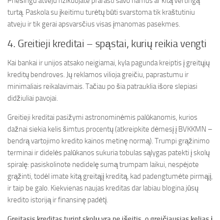
Priešingu atveju rizikuojate prarasti savo namus ar kitą vertingą
turtą. Paskola su įkeitimu turėtų būti svarstoma tik kraštutiniu
atveju ir tik gerai apsvarsčius visas įmanomas pasekmes.
4. Greitieji kreditai – spąstai, kurių reikia vengti
Kai bankai ir unijos atsako neigiamai, kyla pagunda kreiptis į greitųjų
kreditų bendroves. Jų reklamos vilioja greičiu, paprastumu ir
minimaliais reikalavimais. Tačiau po šia patrauklia išore slepiasi
didžiuliai pavojai.
Greitieji kreditai pasižymi astronominėmis palūkanomis, kurios
dažnai siekia kelis šimtus procentų (atkreipkite dėmesį į BVKKMN –
bendrą vartojimo kredito kainos metinę normą). Trumpi grąžinimo
terminai ir didelės palūkanos sukuria tobulas sąlygas patekti į skolų
spiralę: pasiskolinote nedidelę sumą trumpam laikui, nespėjote
grąžinti, todėl imate kitą greitąjį kreditą, kad padengtumėte pirmąjį,
ir taip be galo. Kiekvienas naujas kreditas dar labiau blogina jūsų
kredito istoriją ir finansinę padėtį.
Greitasis kreditas turint skolų yra ne išeitis, o greičiausias kelias į