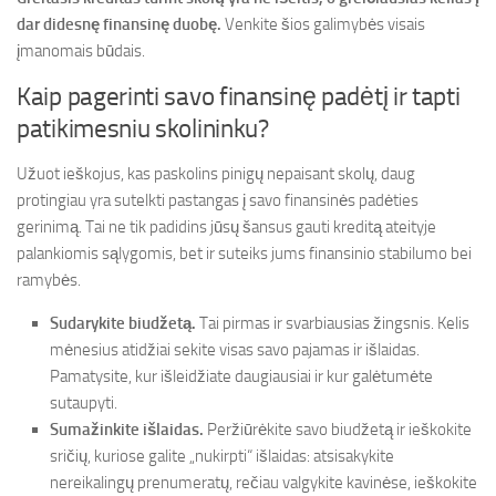
dar didesnę finansinę duobę.
Venkite šios galimybės visais
įmanomais būdais.
Kaip pagerinti savo finansinę padėtį ir tapti
patikimesniu skolininku?
Užuot ieškojus, kas paskolins pinigų nepaisant skolų, daug
protingiau yra sutelkti pastangas į savo finansinės padėties
gerinimą. Tai ne tik padidins jūsų šansus gauti kreditą ateityje
palankiomis sąlygomis, bet ir suteiks jums finansinio stabilumo bei
ramybės.
Sudarykite biudžetą.
Tai pirmas ir svarbiausias žingsnis. Kelis
mėnesius atidžiai sekite visas savo pajamas ir išlaidas.
Pamatysite, kur išleidžiate daugiausiai ir kur galėtumėte
sutaupyti.
Sumažinkite išlaidas.
Peržiūrėkite savo biudžetą ir ieškokite
sričių, kuriose galite „nukirpti“ išlaidas: atsisakykite
nereikalingų prenumeratų, rečiau valgykite kavinėse, ieškokite