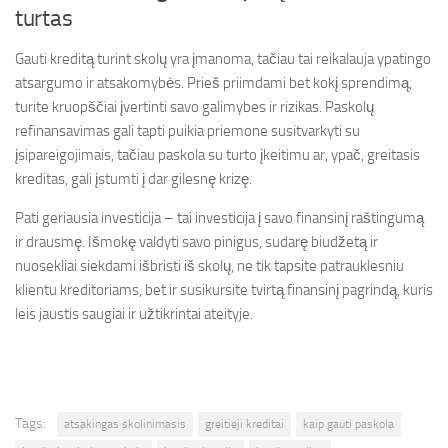
turtas
Gauti kreditą turint skolų yra įmanoma, tačiau tai reikalauja ypatingo
atsargumo ir atsakomybės. Prieš priimdami bet kokį sprendimą,
turite kruopščiai įvertinti savo galimybes ir rizikas. Paskolų
refinansavimas gali tapti puikia priemone susitvarkyti su
įsipareigojimais, tačiau paskola su turto įkeitimu ar, ypač, greitasis
kreditas, gali įstumti į dar gilesnę krizę.
Pati geriausia investicija – tai investicija į savo finansinį raštingumą
ir drausmę. Išmokę valdyti savo pinigus, sudarę biudžetą ir
nuosekliai siekdami išbristi iš skolų, ne tik tapsite patrauklesniu
klientu kreditoriams, bet ir susikursite tvirtą finansinį pagrindą, kuris
leis jaustis saugiai ir užtikrintai ateityje.
Tags:
atsakingas skolinimasis
greitieji kreditai
kaip gauti paskola