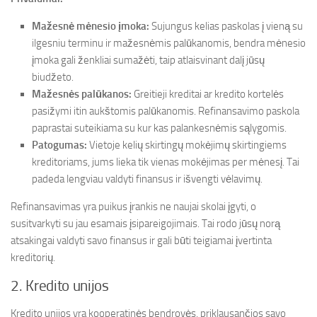
Mažesnė mėnesio įmoka:
Sujungus kelias paskolas į vieną su
ilgesniu terminu ir mažesnėmis palūkanomis, bendra mėnesio
įmoka gali ženkliai sumažėti, taip atlaisvinant dalį jūsų
biudžeto.
Mažesnės palūkanos:
Greitieji kreditai ar kredito kortelės
pasižymi itin aukštomis palūkanomis. Refinansavimo paskola
paprastai suteikiama su kur kas palankesnėmis sąlygomis.
Patogumas:
Vietoje kelių skirtingų mokėjimų skirtingiems
kreditoriams, jums lieka tik vienas mokėjimas per mėnesį. Tai
padeda lengviau valdyti finansus ir išvengti vėlavimų.
Refinansavimas yra puikus įrankis ne naujai skolai įgyti, o
susitvarkyti su jau esamais įsipareigojimais. Tai rodo jūsų norą
atsakingai valdyti savo finansus ir gali būti teigiamai įvertinta
kreditorių.
2. Kredito unijos
Kredito unijos yra kooperatinės bendrovės, priklausančios savo