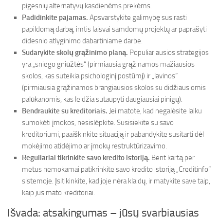
pigesnių alternatyvų kasdienėms prekėms.
Padidinkite pajamas.
Apsvarstykite galimybę susirasti
papildomą darbą, imtis laisvai samdomų projektų ar paprašyti
didesnio atlyginimo dabartiniame darbe.
Sudarykite skolų grąžinimo planą.
Populiariausios strategijos
yra „sniego gniūžtės“ (pirmiausia grąžinamos mažiausios
skolos, kas suteikia psichologinį postūmį) ir „lavinos“
(pirmiausia grąžinamos brangiausios skolos su didžiausiomis
palūkanomis, kas leidžia sutaupyti daugiausiai pinigų).
Bendraukite su kreditoriais.
Jei matote, kad negalėsite laiku
sumokėti įmokos, nesislėpkite. Susisiekite su savo
kreditoriumi, paaiškinkite situaciją ir pabandykite susitarti dėl
mokėjimo atidėjimo ar įmokų restruktūrizavimo.
Reguliariai tikrinkite savo kredito istoriją.
Bent kartą per
metus nemokamai patikrinkite savo kredito istoriją „Creditinfo“
sistemoje. Įsitikinkite, kad joje nėra klaidų, ir matykite save taip,
kaip jus mato kreditoriai.
Išvada: atsakingumas – jūsų svarbiausias