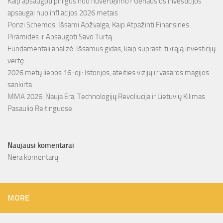
Kaip apsaugoti pinigus nuo nuvertėjimo? Geriausios investicijos
apsaugai nuo infliacijos 2026 metais
Ponzi Schemos: Išsami Apžvalga, Kaip Atpažinti Finansines
Piramides ir Apsaugoti Savo Turtą
Fundamentali analizė: Išsamus gidas, kaip suprasti tikrąją investicijų
vertę
2026 metų liepos 16-oji: Istorijos, ateities vizijų ir vasaros magijos
sankirta
MMA 2026: Nauja Era, Technologijų Revoliucija ir Lietuvių Kilimas
Pasaulio Reitinguose
Naujausi komentarai
Nėra komentarų.
MORE