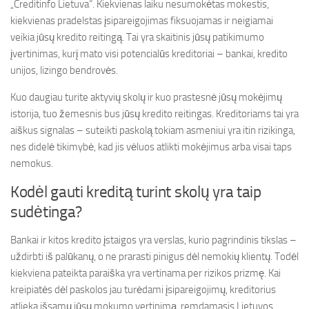
„Creditinfo Lietuva“. Kiekvienas laiku nesumokėtas mokestis,
kiekvienas pradelstas įsipareigojimas fiksuojamas ir neigiamai
veikia jūsų kredito reitingą. Tai yra skaitinis jūsų patikimumo
įvertinimas, kurį mato visi potencialūs kreditoriai – bankai, kredito
unijos, lizingo bendrovės.
Kuo daugiau turite aktyvių skolų ir kuo prastesnė jūsų mokėjimų
istorija, tuo žemesnis bus jūsų kredito reitingas. Kreditoriams tai yra
aiškus signalas – suteikti paskolą tokiam asmeniui yra itin rizikinga,
nes didelė tikimybė, kad jis vėluos atlikti mokėjimus arba visai taps
nemokus.
Kodėl gauti kreditą turint skolų yra taip
sudėtinga?
Bankai ir kitos kredito įstaigos yra verslas, kurio pagrindinis tikslas –
uždirbti iš palūkanų, o ne prarasti pinigus dėl nemokių klientų. Todėl
kiekviena pateikta paraiška yra vertinama per rizikos prizmę. Kai
kreipiatės dėl paskolos jau turėdami įsipareigojimų, kreditorius
atlieka išsamų jūsų mokumo vertinimą, remdamasis Lietuvos