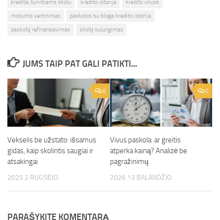
kreditai turintiems skolu
kredito istorija
kredito unijos
mokumo vertinimas
paskolos su bloga kredito istorija
paskolų refinansavimas
skolų sujungimas
JUMS TAIP PAT GALI PATIKTI...
0
0
Vekselis be užstato: išsamus
Vivus paskola: ar greitis
gidas, kaip skolintis saugiai ir
atperka kainą? Analizė be
atsakingai
pagražinimų
2025 2 RUGSĖJO
2026 13 BALANDŽIO
PARAŠYKITE KOMENTARĄ