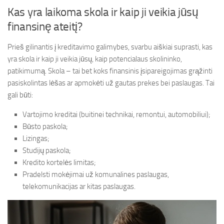
Kas yra laikoma skola ir kaip ji veikia jūsų
finansinę ateitį?
Prieš gilinantis į kreditavimo galimybes, svarbu aiškiai suprasti, kas
yra skola ir kaip ji veikia jūsų, kaip potencialaus skolininko,
patikimumą. Skola – tai bet koks finansinis įsipareigojimas grąžinti
pasiskolintas lėšas ar apmokėti už gautas prekes bei paslaugas. Tai
gali būti:
Vartojimo kreditai (buitinei technikai, remontui, automobiliui);
Būsto paskola;
Lizingas;
Studijų paskola;
Kredito kortelės limitas;
Pradelsti mokėjimai už komunalines paslaugas,
telekomunikacijas ar kitas paslaugas.