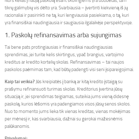
Nors kelias į naują paskolą esant skolingiems yra duobėtas, tam
tikrų galimybių vis dėlto yra. Svarbiausia – įvertinti kiekvieną iš jų
racionaliai ir pasirinkti ne tą, kuri lengviausiai pasiekiama, o tą, kuri
yra finansiškai naudingiausia ir saugiausia ilgalaikėje perspektyvoje.
1. Paskolų refinansavimas arba sujungimas
Tai bene pats protingiausias ir finansiškai naudingiausias
sprendimas, jei turite kelis skirtingus, ypač brangius, vartojimo
kreditus ar kredito kortelių skolas. Refinansavimas – tai naujos
paskolos paėmimas tam, kad būtų padengti visi seni įsipareigojimai.
Kaip tai veikia?
Jūs kreipiatės į banką ar kitą kredito įstaigą su
prašymu refinansuoti turimas skolas. Kreditorius įvertina jūsų
situaciją ir, jei sprendimas teigiamas, suteikia jums vieną didesnę
paskolą, kurios lėšomis yra padengiamos visos jūsų senos skolos.
Nuo to momento jums lieka tik vienas kreditas, vienas mokėjimas
per mėnesį ir, kas svarbiausia, dažnai su gerokai mažesnėmis
palūkanomis.
Privalumai: