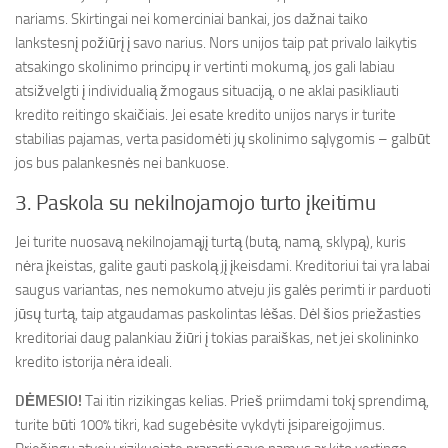
nariams. Skirtingai nei komerciniai bankai, jos dažnai taiko
lankstesnį požiūrį į savo narius. Nors unijos taip pat privalo laikytis
atsakingo skolinimo principų ir vertinti mokumą, jos gali labiau
atsižvelgti į individualią žmogaus situaciją, o ne aklai pasikliauti
kredito reitingo skaičiais. Jei esate kredito unijos narys ir turite
stabilias pajamas, verta pasidomėti jų skolinimo sąlygomis – galbūt
jos bus palankesnės nei bankuose.
3. Paskola su nekilnojamojo turto įkeitimu
Jei turite nuosavą nekilnojamąjį turtą (butą, namą, sklypą), kuris
nėra įkeistas, galite gauti paskolą jį įkeisdami. Kreditoriui tai yra labai
saugus variantas, nes nemokumo atveju jis galės perimti ir parduoti
jūsų turtą, taip atgaudamas paskolintas lėšas. Dėl šios priežasties
kreditoriai daug palankiau žiūri į tokias paraiškas, net jei skolininko
kredito istorija nėra ideali.
DĖMESIO!
Tai itin rizikingas kelias. Prieš priimdami tokį sprendimą,
turite būti 100% tikri, kad sugebėsite vykdyti įsipareigojimus.