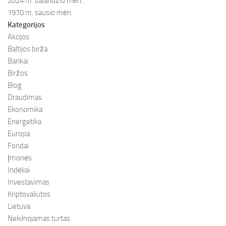
2024 m. balandžio mėn.
1970 m. sausio mėn.
Kategorijos
Akcijos
Baltijos birža
Bankai
Biržos
Blog
Draudimas
Ekonomika
Energetika
Europa
Fondai
Įmonės
Indėliai
Investavimas
Kriptovaliutos
Lietuva
Nekilnojamas turtas