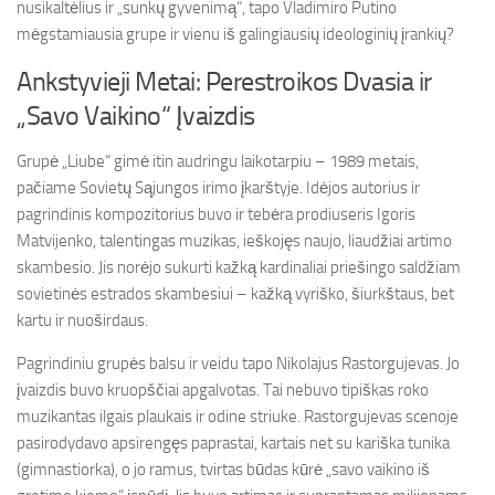
nusikaltėlius ir „sunkų gyvenimą“, tapo Vladimiro Putino
mėgstamiausia grupe ir vienu iš galingiausių ideologinių įrankių?
Ankstyvieji Metai: Perestroikos Dvasia ir
„Savo Vaikino“ Įvaizdis
Grupė „Liube“ gimė itin audringu laikotarpiu – 1989 metais,
pačiame Sovietų Sąjungos irimo įkarštyje. Idėjos autorius ir
pagrindinis kompozitorius buvo ir tebėra prodiuseris Igoris
Matvijenko, talentingas muzikas, ieškojęs naujo, liaudžiai artimo
skambesio. Jis norėjo sukurti kažką kardinaliai priešingo saldžiam
sovietinės estrados skambesiui – kažką vyriško, šiurkštaus, bet
kartu ir nuoširdaus.
Pagrindiniu grupės balsu ir veidu tapo Nikolajus Rastorgujevas. Jo
įvaizdis buvo kruopščiai apgalvotas. Tai nebuvo tipiškas roko
muzikantas ilgais plaukais ir odine striuke. Rastorgujevas scenoje
pasirodydavo apsirengęs paprastai, kartais net su kariška tunika
(gimnastiorka), o jo ramus, tvirtas būdas kūrė „savo vaikino iš