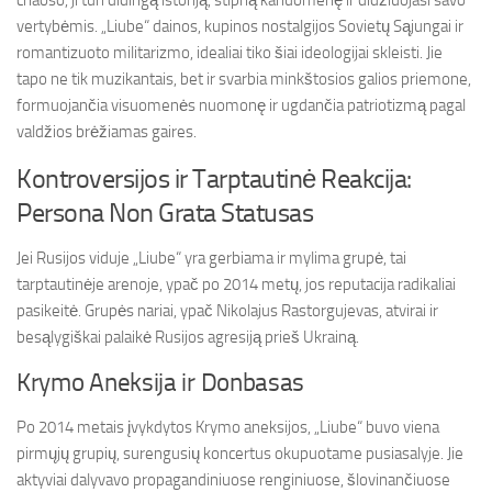
chaoso, ji turi didingą istoriją, stiprią kariuomenę ir didžiuojasi savo
vertybėmis. „Liube“ dainos, kupinos nostalgijos Sovietų Sąjungai ir
romantizuoto militarizmo, idealiai tiko šiai ideologijai skleisti. Jie
tapo ne tik muzikantais, bet ir svarbia minkštosios galios priemone,
formuojančia visuomenės nuomonę ir ugdančia patriotizmą pagal
valdžios brėžiamas gaires.
Kontroversijos ir Tarptautinė Reakcija:
Persona Non Grata Statusas
Jei Rusijos viduje „Liube“ yra gerbiama ir mylima grupė, tai
tarptautinėje arenoje, ypač po 2014 metų, jos reputacija radikaliai
pasikeitė. Grupės nariai, ypač Nikolajus Rastorgujevas, atvirai ir
besąlygiškai palaikė Rusijos agresiją prieš Ukrainą.
Krymo Aneksija ir Donbasas
Po 2014 metais įvykdytos Krymo aneksijos, „Liube“ buvo viena
pirmųjų grupių, surengusių koncertus okupuotame pusiasalyje. Jie
aktyviai dalyvavo propagandiniuose renginiuose, šlovinančiuose