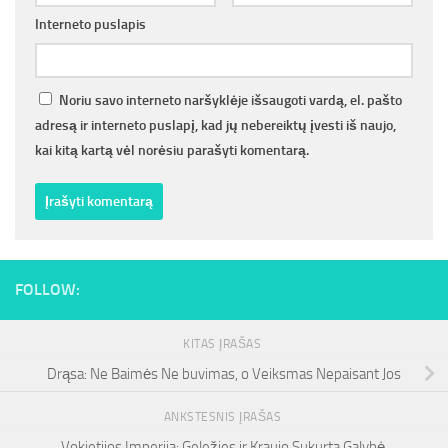
Interneto puslapis
Noriu savo interneto naršyklėje išsaugoti vardą, el. pašto
adresą ir interneto puslapį, kad jų nebereiktų įvesti iš naujo,
kai kitą kartą vėl norėsiu parašyti komentarą.
FOLLOW:
KITAS ĮRAŠAS
Drąsa: Ne Baimės Ne buvimas, o Veiksmas Nepaisant Jos
ANKSTESNIS ĮRAŠAS
Vokietijos Imperija: Geležies ir Kraujo Sukurta Galybė,