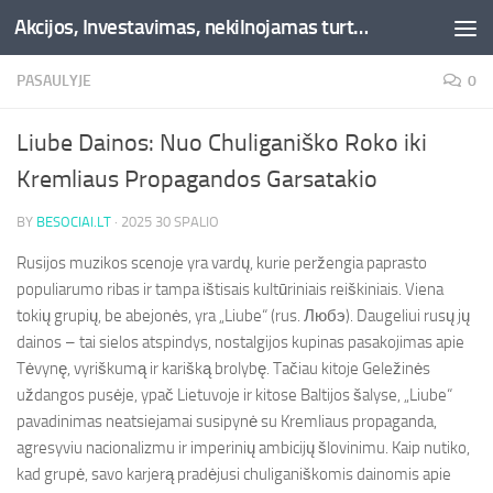
Akcijos, Investavimas, nekilnojamas turtas, kriptovaliutos - Besociai.lt
Skip to content
PASAULYJE
0
Liube Dainos: Nuo Chuliganiško Roko iki
Kremliaus Propagandos Garsatakio
BY
BESOCIAI.LT
·
2025 30 SPALIO
Rusijos muzikos scenoje yra vardų, kurie peržengia paprasto
populiarumo ribas ir tampa ištisais kultūriniais reiškiniais. Viena
tokių grupių, be abejonės, yra „Liube“ (rus. Любэ). Daugeliui rusų jų
dainos – tai sielos atspindys, nostalgijos kupinas pasakojimas apie
Tėvynę, vyriškumą ir karišką brolybę. Tačiau kitoje Geležinės
uždangos pusėje, ypač Lietuvoje ir kitose Baltijos šalyse, „Liube“
pavadinimas neatsiejamai susipynė su Kremliaus propaganda,
agresyviu nacionalizmu ir imperinių ambicijų šlovinimu. Kaip nutiko,
kad grupė, savo karjerą pradėjusi chuliganiškomis dainomis apie