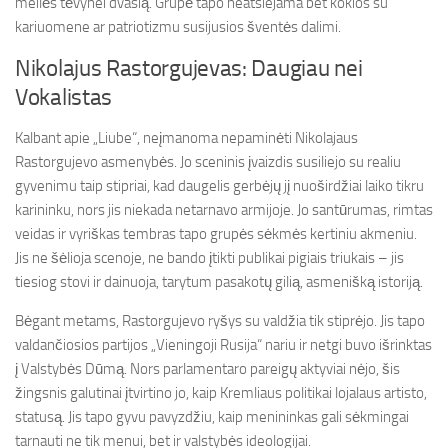
meilės tėvynei dvasią. Grupė tapo neatsiejama bet kokios su
kariuomene ar patriotizmu susijusios šventės dalimi.
Nikolajus Rastorgujevas: Daugiau nei
Vokalistas
Kalbant apie „Liube“, neįmanoma nepaminėti Nikolajaus
Rastorgujevo asmenybės. Jo sceninis įvaizdis susiliejo su realiu
gyvenimu taip stipriai, kad daugelis gerbėjų jį nuoširdžiai laiko tikru
karininku, nors jis niekada netarnavo armijoje. Jo santūrumas, rimtas
veidas ir vyriškas tembras tapo grupės sėkmės kertiniu akmeniu.
Jis ne šėlioja scenoje, ne bando įtikti publikai pigiais triukais – jis
tiesiog stovi ir dainuoja, tarytum pasakotų gilią, asmenišką istoriją.
Bėgant metams, Rastorgujevo ryšys su valdžia tik stiprėjo. Jis tapo
valdančiosios partijos „Vieningoji Rusija“ nariu ir netgi buvo išrinktas
į Valstybės Dūmą. Nors parlamentaro pareigų aktyviai nėjo, šis
žingsnis galutinai įtvirtino jo, kaip Kremliaus politikai lojalaus artisto,
statusą. Jis tapo gyvu pavyzdžiu, kaip menininkas gali sėkmingai
tarnauti ne tik menui, bet ir valstybės ideologijai.