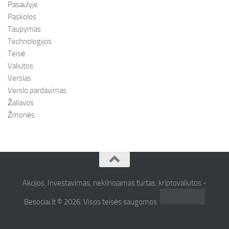
Pasaulyje
Paskolos
Taupymas
Technologijos
Teisė
Valiutos
Verslas
Verslo pardavimas
Žaliavos
Žmonės
Akcijos, Investavimas, nekilnojamas turtas, kriptovaliutos -
Besociai.lt © 2026. Visos teisės saugomos.