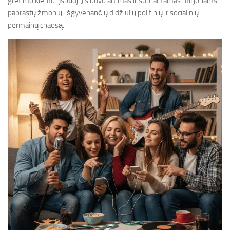
gretimo kiemo“ įspūdį. Jis buvo artimas ir suprantamas milijonams
paprastų žmonių, išgyvenančių didžiulių politinių ir socialinių
permainų chaosą.