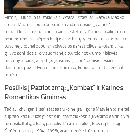
Pirmieji „Liube“ hitai, tokie kaip „Атас!“ (Atas!) ar „Батька Махно“
(Tėvas Machno), buvo persmelkti vadinamosios „blatnos“
romantikos – nusikaltėlių pasaulio estetikos. Dainos pasakojo apie
policijos reidus, kalėjimo buitį ir anarchistų lyderius. Tokia tematika
buvo neįtikėtinai populiari vėlyvosios perestroikos laikotarpiu, kai
griuvo seni idealai, o visuomenėje tvyrojo netikrumo ir laisvės,
peržengiančios į anarchiją, jausmas. „Liube“ pataikė tiesiai į
dešimtuką, užpildydami muzikinę nišą, kurios tuo metu verkiant
reikėjo.
Posūkis į Patriotizmą: „Kombat“ ir Karinės
Romantikos Gimimas
Tačiau „chuliganiškas“ etapas truko neilgai. Igoris Matvijenko greitai
suprato, kad kur kas gilesnis ir ilgaamžiškesnis įkvėpimo šaltinis yra
ne nusikaltėlių, o karių pasaulis. Rusijai įsivėlus į kruviną Pirmąjį
Čečėnijos karą (1994–1996), visuomenėje trūko herojų ir