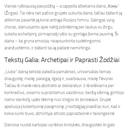
Vienas ryškiausių pavyzdžių – a cappella atliekama daina „Конь“
(Žirgas). Tai nėra net pačios grupės sukurta daina, tačiau būtent jų
atlikimas pavertė ją kone antrąja Rusijos himnu. Galingas vyrų
choras, dainuojantis apie naktį jodinėjimą per laukus su žirgu,
sukelia archetipinį, pirmapradį ryšio su gimtąja žeme jausmą. Ši
daina – tai gryna emocija, neapsunkinta sudėtingomis
aranžuotėmis, ir būtent tai ją padarė nemirtinga.
Tekstų Galia: Archetipai ir Paprasti Žodžiai
„Liube“ dainų tekstai paliečia pamatines, universalias temas:
draugystę, meilę, pareigą, ilgesį ir, svarbiausia, meilę Tėvynei.
Tačiau ši meilė nėra abstrakti ar deklaratyvi. Ji išreiškiama per
konkrečius, visiems suprantamus vaizdinius: beržų ošimą, gimtojo
namo slenkstį, upės tėkmę nuo Volgos iki Jenisėjaus. Grupė
apeliuoja į kolektyvinę pasąmonę, į nostalgiją praeičiai, kuri, kad ir
kokia sunki buvo, atmintyje atrodo paprastesnė ir teisingesnė.
Dainose nuolat kartojasi vyriškos brolybės, draugystės iki galo