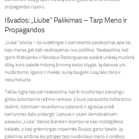
propagandos ruporu.
Išvados: „Liube“ Palikimas – Tarp Meno ir
Propagandos
„Liube“ istorija – tai sudėtingas ir pamokantis pasakojimas apie tai,
kaip menas gali būti neatsiejamas nuo politikos. Neabejotina, kad
Igoris Matvijenko ir Nikolajus Rastorgujevas sukūrė unikalų muzikinį
stilių, kuris palietė milijonų žmonių sielos stygas. Jų dainose yra
nuoširdumo, ilgesio ir meilės, kurią daugelis rusų laiko tikra ir
nesumeluota.
Tačiau lygiai taip pat neabejotina, kad ši muzika tapo pavojingu
ginklu autoritarinio režimo rankose. Ji buvo panaudota militarizmui
skatinti, istoriniam revanšizmui pateisinti ir agresijai prieš
kaimynines šalis pridengti. Lietuvai ir visam demokratiniam
pasauliui „Liube“ dainos šiandien skamba ne kaip nostalgiškos
baladės, o kaip grėsmingas imperinės Rusijos garso takelis. Jų
palikimas amžinai liks įstrigęs tarp nuoširdaus meno ir ciniškos