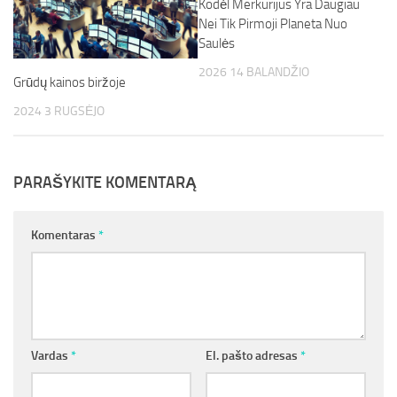
Kodėl Merkurijus Yra Daugiau
Nei Tik Pirmoji Planeta Nuo
Saulės
2026 14 BALANDŽIO
Grūdų kainos biržoje
2024 3 RUGSĖJO
PARAŠYKITE KOMENTARĄ
Komentaras
*
Vardas
*
El. pašto adresas
*