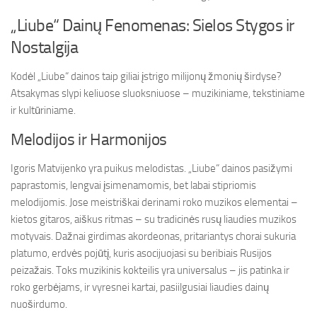
„Liube“ Dainų Fenomenas: Sielos Stygos ir
Nostalgija
Kodėl „Liube“ dainos taip giliai įstrigo milijonų žmonių širdyse?
Atsakymas slypi keliuose sluoksniuose – muzikiniame, tekstiniame
ir kultūriniame.
Melodijos ir Harmonijos
Igoris Matvijenko yra puikus melodistas. „Liube“ dainos pasižymi
paprastomis, lengvai įsimenamomis, bet labai stipriomis
melodijomis. Jose meistriškai derinami roko muzikos elementai –
kietos gitaros, aiškus ritmas – su tradicinės rusų liaudies muzikos
motyvais. Dažnai girdimas akordeonas, pritariantys chorai sukuria
platumo, erdvės pojūtį, kuris asocijuojasi su beribiais Rusijos
peizažais. Toks muzikinis kokteilis yra universalus – jis patinka ir
roko gerbėjams, ir vyresnei kartai, pasiilgusiai liaudies dainų
nuoširdumo.