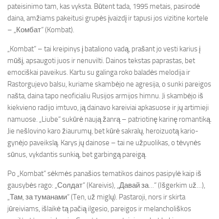
pateisinimo tam, kas vyksta. Būtent tada, 1995 metais, pasirodė
daina, amžiams pakeitusi grupės įvaizdį ir tapusi jos vizitine kortele
– „Комбат“ (Kombat).
„Kombat“ – tai kreipinys į bataliono vadą, prašant jo vesti karius į
mūšį, apsaugoti juos ir nenuvilti. Dainos tekstas paprastas, bet
emociškai paveikus. Kartu su galinga roko baladės melodija ir
Rastorgujevo balsu, kuriame skambėjo ne agresija, o sunki pareigos
našta, daina tapo neoficialiu Rusijos armijos himnu. Ji skambėjo iš
kiekvieno radijo imtuvo, ją dainavo kareiviai apkasuose ir jų artimieji
namuose. „Liube“ sukūrė naują žanrą – patriotinę karinę romantiką.
Jie nešlovino karo žiaurumų, bet kūrė sakralų, heroizuotą kario-
gynėjo paveikslą. Karys jų dainose – tai ne užpuolikas, o tėvynės
sūnus, vykdantis sunkią, bet garbingą pareigą.
Po „Kombat“ sėkmės panašios tematikos dainos pasipylė kaip iš
gausybės rago: „Солдат“ (Kareivis), „Давай за…“ (Išgerkim už…),
„Там, за туманами“ (Ten, už miglų). Pastaroji, nors ir skirta
jūreiviams, išlaikė tą pačią ilgesio, pareigos ir melancholiškos