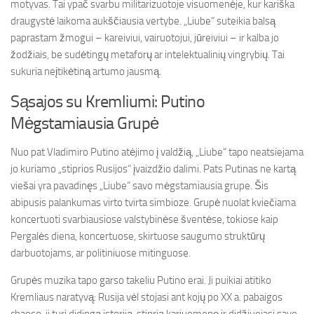
motyvas. Tai ypač svarbu militarizuotoje visuomenėje, kur kariška
draugystė laikoma aukščiausia vertybe. „Liube“ suteikia balsą
paprastam žmogui – kareiviui, vairuotojui, jūreiviui – ir kalba jo
žodžiais, be sudėtingų metaforų ar intelektualinių vingrybių. Tai
sukuria neįtikėtiną artumo jausmą.
Sąsajos su Kremliumi: Putino
Mėgstamiausia Grupė
Nuo pat Vladimiro Putino atėjimo į valdžią, „Liube“ tapo neatsiejama
jo kuriamo „stiprios Rusijos“ įvaizdžio dalimi. Pats Putinas ne kartą
viešai yra pavadinęs „Liube“ savo mėgstamiausia grupe. Šis
abipusis palankumas virto tvirta simbioze. Grupė nuolat kviečiama
koncertuoti svarbiausiose valstybinėse šventėse, tokiose kaip
Pergalės diena, koncertuose, skirtuose saugumo struktūrų
darbuotojams, ar politiniuose mitinguose.
Grupės muzika tapo garso takeliu Putino erai. Ji puikiai atitiko
Kremliaus naratyvą: Rusija vėl stojasi ant kojų po XX a. pabaigos