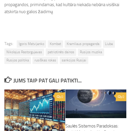
propagandos, primindamas, kad kultūra niekada nebūna visiškai
atskirta nuo galios žaidimų.
Tags:
Igoris Matvijenko
Kombat
Kremliaus propaganda
Liube
Nikolajus Rastorgujevas
patriotinės dainos
Rusijos muzika
Rusijos politika
rusiškas rokas
sankcijos Rusijai
JUMS TAIP PAT GALI PATIKTI...
0
0
Saulės Sistemos Paradoksas: