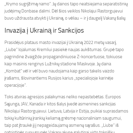
„Krymo sugrįžimą namo“. Jų dainos tapo neatsiejama separatistinių
judėjimų Donbase dalimi. Dėl šios veiklos Nikolajui Rastorgujevui
buvo uždrausta atvykti į Ukrainą, o vėliau – ir į daugelį Vakarų šalių.
Invazija į Ukrainą ir Sankcijos
Prasidėjus plataus masto invazijai į Ukrainą 2022 metų vasarį,
„Liube“ lojalumas Kremliui pasiekė naujas aukštumas. Grupė tapo
pagrindine žvaigžde propagandiniuose Z-koncertuose, tokiuose
kaip masinis renginys Lužnikų stadione Maskvoje. Jų daina
„Kombat“ vėl ir vėl buvo naudojama kaip garso takelis vaizdo
įrašams, šlovinantiems Rusijos karius „specialiojoje karinėje
operacijoje“.
Toks atviras agresijos palaikymas neliko nepastebėtas. Europos
Sąjunga, JAV, Kanada ir kitos šalys įvedė asmenines sankcijas
Nikolajui Rastorgujevui. Lietuva, Latvija ir Estija, puikiai suprasdamos
tokių kultūrinių įrankių keliamą grėsmę nacionaliniam saugumui,
taip pat įtraukė jį į nepageidaujamų asmenų sąrašus. „Liube“ iš
patriotinės rusų grupės Vakarų akyse galutinai virto toksišku